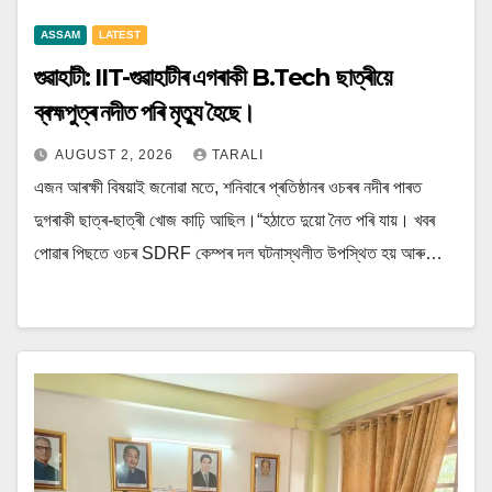
ASSAM
LATEST
গুৱাহাটী: IIT-গুৱাহাটীৰ এগৰাকী B.Tech ছাত্ৰীয়ে
ব্ৰহ্মপুত্ৰ নদীত পৰি মৃত্যু হৈছে।
AUGUST 2, 2026
TARALI
এজন আৰক্ষী বিষয়াই জনোৱা মতে, শনিবাৰে প্ৰতিষ্ঠানৰ ওচৰৰ নদীৰ পাৰত
দুগৰাকী ছাত্ৰ-ছাত্ৰী খোজ কাঢ়ি আছিল।“হঠাতে দুয়ো নৈত পৰি যায়। খবৰ
পোৱাৰ পিছতে ওচৰ SDRF কেম্পৰ দল ঘটনাস্থলীত উপস্থিত হয় আৰু…