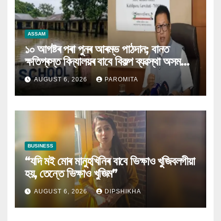
ASSAM
১০ আগষ্টৰ পৰা পুনৰ আৰম্ভ পাঠদান; বানত
ক্ষতিগ্ৰস্ত বিদ্যালয়ৰ বাবে বিকল্প ব্যৱস্থা অসম
চৰকাৰৰ
AUGUST 6, 2026
PAROMITA
BUSINESS
“যদি মই মোৰ মানুহখিনিৰ বাবে ভিক্ষাও খুজিবলগীয়া
হয়, তেন্তে ভিক্ষাও খুজিম”
AUGUST 6, 2026
DIPSHIKHA