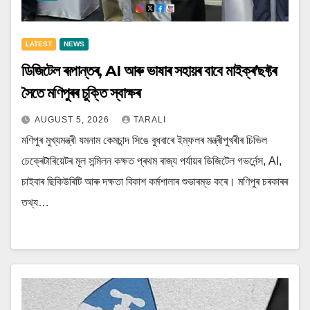
LATEST
NEWS
ডিজিটেল ৰূপান্তৰ, AI আৰু ভাষাৰ সহায়ৰ বাবে মাইক্ৰ’ছফ্টৰ
সৈতে মণিপুৰৰ চুক্তি স্বাক্ষৰ
AUGUST 5, 2026
TARALI
মণিপুৰ মুখ্যমন্ত্ৰী যমনাম কেমচান্দ সিঙে বুধবাৰে ইম্ফলৰ মন্ত্ৰীপুখৰীৰ চিভিল
চেক্ৰেটাৰিয়েটৰ মূল সন্মিলন কক্ষত প্ৰথম ৰাজ্য পৰ্যায়ৰ ডিজিটেল গভৰ্নেন্স, AI,
চাইবাৰ ছিকিউৰিটি আৰু দক্ষতা বিকাশ কৰ্মশালাৰ শুভাৰম্ভ কৰে। মণিপুৰ চৰকাৰৰ
তথ্য…