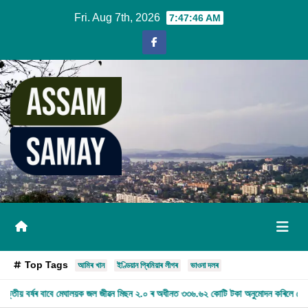
Skip
Fri. Aug 7th, 2026
7:47:48 AM
to
content
Top Tags
আমিৰ খান
ইণ্ডিয়ান প্ৰিমিয়াৰ লীগৰ
ভাওনা দলৰ
়ক জল জীৱন মিছন ২.০ ৰ অধীনত ৩৩৬.৬২ কোটি টকা অনুমোদন কৰিলে কেন্দ্ৰই
গুৱাহাটী: IIT-