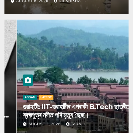
AUGUST 6, 2026
DIPSHIKHA
ASSAM
LATEST
গুৱাহাটী: IIT-গুৱাহাটীৰ এগৰাকী B.Tech ছাত্ৰীয়ে
ব্ৰহ্মপুত্ৰ নদীত পৰি মৃত্যু হৈছে।
AUGUST 2, 2026
TARALI