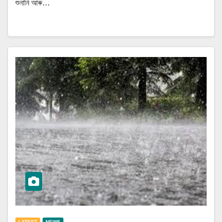
শুনানি আৰু…
LATEST
NEWS