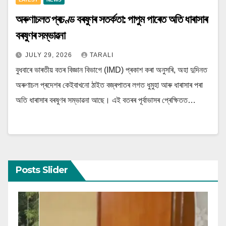
অৰুণাচলত প্ৰচণ্ড বৰষুণৰ সতৰ্কতা: পাপুম পাৰেত অতি ধাৰাসাৰ
বৰষুণৰ সম্ভাৱনা
JULY 29, 2026
TARALI
বুধবাৰে ভাৰতীয় বতৰ বিজ্ঞান বিভাগে (IMD) প্ৰকাশ কৰা অনুসৰি, অহা দুদিনত
অৰুণাচল প্ৰদেশৰ কেইবাখনো ঠাইত বজ্ৰপাতৰ লগত ধুমুহা আৰু ধাৰাসাৰ পৰা
অতি ধাৰাসাৰ বৰষুণৰ সম্ভাৱনা আছে। এই বতৰৰ পূৰ্বাভাসৰ প্ৰেক্ষিতত…
Posts Slider