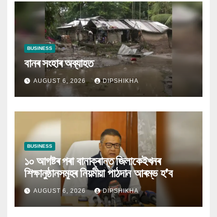
BUSINESS
বানৰ সংহাৰ অব্যাহত
AUGUST 6, 2026
DIPSHIKHA
BUSINESS
১০ আগষ্টৰ পৰা বানাক্ৰান্ত জিলাকেইখনৰ
শিক্ষানুষ্ঠানসমূহৰ নিয়মীয়া পাঠদান আৰম্ভ হ’ব
AUGUST 6, 2026
DIPSHIKHA