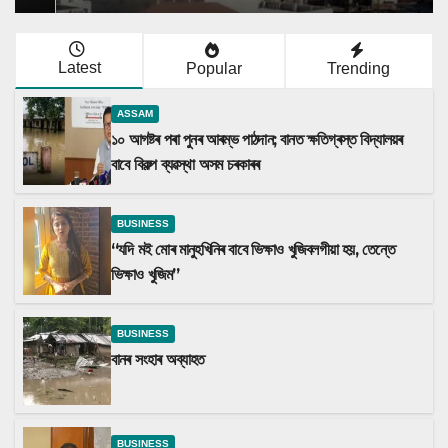
Latest
Popular
Trending
ASSAM
১০ আগষ্টৰ পৰা পুনৰ আৰম্ভ পাঠদান; বানত ক্ষতিগ্ৰস্ত বিদ্যালয়ৰ
বাবে বিকল্প ব্যৱস্থা অসম চৰকাৰৰ
BUSINESS
“যদি মই মোৰ মানুহখিনিৰ বাবে ভিক্ষাও খুজিবলগীয়া হয়, তেন্তে
ভিক্ষাও খুজিম”
BUSINESS
বানৰ সংহাৰ অব্যাহত
BUSINESS