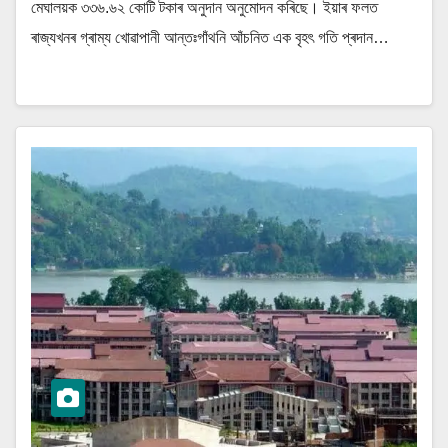
মেঘালয়ক ৩৩৬.৬২ কোটি টকাৰ অনুদান অনুমোদন কৰিছে। ইয়াৰ ফলত
ৰাজ্যখনৰ গ্ৰাম্য খোৱাপানী আন্তঃগাঁথনি আঁচনিত এক বৃহৎ গতি প্ৰদান…