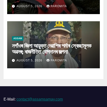
স্বেচ্ছাসেৱক ৰাজেশ
AUGUST 5, 2026
PAROMITA
ASSAM
নগাঁওৰ জিলা আয়ুক্ত দেৱাশিষ শৰ্মাৰ স্বেচ্ছামূলক
অৱসৰ; ৰাজনীতিত যোগদানৰ জল্পনা
AUGUST 5, 2026
PAROMITA
E-Mail:
contact@assamsamay.com