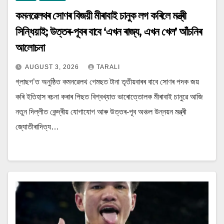
কমনৱেলথৰ সোণৰ বিজয়ী মীৰাবাই চানুক লগ কৰিলে মন্ত্ৰী
সিন্ধিয়াই; উত্তৰ-পূবৰ বাবে ‘এখন ৰাজ্য, এখন খেল’ আঁচনিৰ
আলোচনা
AUGUST 3, 2026
TARALI
গ্লাছগ’ত অনুষ্ঠিত কমনৱেলথ গেমছত টানা তৃতীয়বাৰৰ বাবে সোণৰ পদক জয়
কৰি ইতিহাস ৰচনা কৰাৰ পিছত বিশ্বখ্যাত ভাৰোত্তোলক মীৰাবাই চানুৱে আজি
নতুন দিল্লীত কেন্দ্ৰীয় যোগাযোগ আৰু উত্তৰ-পূব অঞ্চল উন্নয়ন মন্ত্ৰী
জ্যোতীৰাদিত্য…