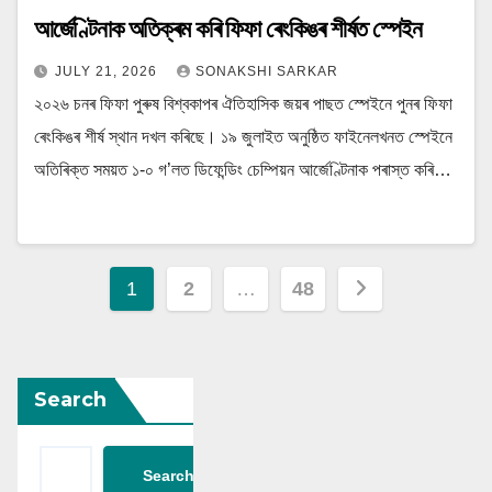
আৰ্জেণ্টিনাক অতিক্ৰম কৰি ফিফা ৰেংকিঙৰ শীৰ্ষত স্পেইন
JULY 21, 2026
SONAKSHI SARKAR
২০২৬ চনৰ ফিফা পুৰুষ বিশ্বকাপৰ ঐতিহাসিক জয়ৰ পাছত স্পেইনে পুনৰ ফিফা
ৰেংকিঙৰ শীৰ্ষ স্থান দখল কৰিছে। ১৯ জুলাইত অনুষ্ঠিত ফাইনেলখনত স্পেইনে
অতিৰিক্ত সময়ত ১-০ গ’লত ডিফেন্ডিং চেম্পিয়ন আৰ্জেণ্টিনাক পৰাস্ত কৰি…
Posts
1
2
…
48
navigation
Search
Search