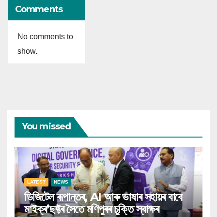
Comments
No comments to
show.
You missed
LATEST
NEWS
ডিজিটেল ৰূপান্তৰ, AI আৰু ভাষাৰ সহায়ৰ বাবে
মাইক্ৰ’ছফ্টৰ সৈতে মণিপুৰৰ চুক্তি স্বাক্ষৰ