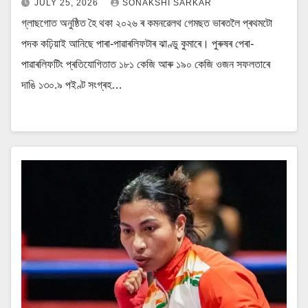
JULY 25, 2026
SONAKSHI SARKAR
গ্লাছগোত অনুষ্ঠিত হৈ থকা ২০২৬ ৰ কমনৱেলথ গেমছত ভাৰতলৈ প্ৰথমটো
পদক কঢ়িয়াই আনিছে পাৰা-পাৱাৰলিফটাৰ ঝাণ্ডু কুমাৰে। পুৰুষৰ পেৰা-
পাৱাৰলিফটিং প্ৰতিযোগিতাত ১৮১ কেজি আৰু ১৯০ কেজি ওজন সফলতাৰে
দাঙি ১৩০.৯ পইণ্ট সংগ্ৰহ…