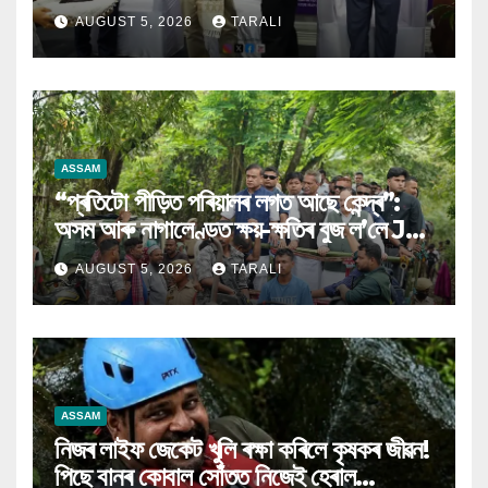
AUGUST 5, 2026
TARALI
ASSAM
“প্ৰতিটো পীড়িত পৰিয়ালৰ লগত আছে কেন্দ্ৰ”:
অসম আৰু নাগালেণ্ডত ক্ষয়-ক্ষতিৰ বুজ ল’লে JP
Nadda
AUGUST 5, 2026
TARALI
ASSAM
নিজৰ লাইফ জেকেট খুলি ৰক্ষা কৰিলে কৃষকৰ জীৱন!
পিছে বানৰ কোবাল সোঁতত নিজেই হেৰাল