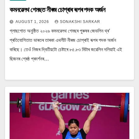
কমনৱেলথ গেমছত নীৰজ চোপ্ৰাৰ ৰূপৰ পদক অৰ্জন
AUGUST 1, 2026
SONAKSHI SARKAR
গ্লাছগোত অনুষ্ঠিত ২০২৬ কমনৱেলথ গেমছৰ পুৰুষৰ জেভলিন থ্ৰ’
প্ৰতিযোগিতাত ভাৰতৰ তাৰকা এথলীট নীৰজ চোপ্ৰাই ৰূপৰ পদক অৰ্জন
কৰিছে। তেওঁ নিজৰ দ্বিতীয়টো চেষ্টাৰে ৮৫.৮৩ মিটাৰ জৱেলিন দলিয়াই এই
ছিজনৰ শ্ৰেষ্ঠ প্ৰদৰ্শনৰ…