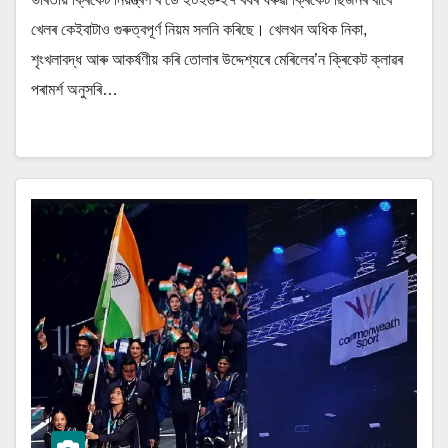
খেলৰ কেইবাটাও গুৰুত্বপূৰ্ণ নিয়ম সলনি কৰিছে। খেলখন অধিক নিকা,
শৃংখলাবদ্ধ আৰু আকৰ্ষণীয় কৰি তোলাৰ উদ্দেশ্যৰে মেৰিলেব’ন ক্ৰিকেট ক্লাৱৰ
পৰামৰ্শ অনুসৰি…