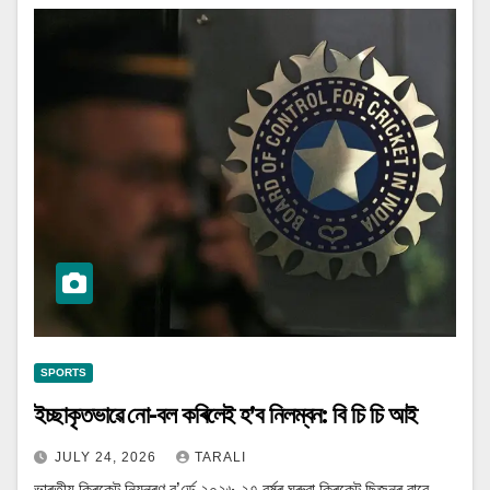
SPORTS
ইচ্ছাকৃতভাৱে নো-বল কৰিলেই হ’ব নিলম্বন: বি চি চি আই
JULY 24, 2026
TARALI
ভাৰতীয় ক্ৰিকেট নিয়ন্ত্ৰণ ব’ৰ্ডে ২০২৬-২৭ বৰ্ষৰ ঘৰুৱা ক্ৰিকেট ছিজনৰ বাবে