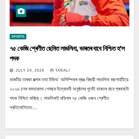
SPORTS
৭৫ কেজি শ্ৰেণীত ছেমিত লাভলিনা, ভাৰতৰ বাবে নিশ্চিত হ’ল
পদক
JULY 24, 2026
TARALI
ভাৰতীয় তাৰকা বক্সাৰ তথা টকিঅ’ অলিম্পিকৰ ব্ৰঞ্জ বিজয়ী লাভলিনা বৰগোহাঁইয়ে
২০২৬ চনৰ কমনৱেলথ গেমছৰ উদ্বোধনী অনুষ্ঠানৰ পূৰ্বেই ভাৰতৰ বাবে প্ৰথমটো
পদক নিশ্চিত কৰিছে। লাভলিনাই মহিলাৰ ৭৫ কেজি ওজন শ্ৰেণীত
প্ৰতিযোগিতাত…