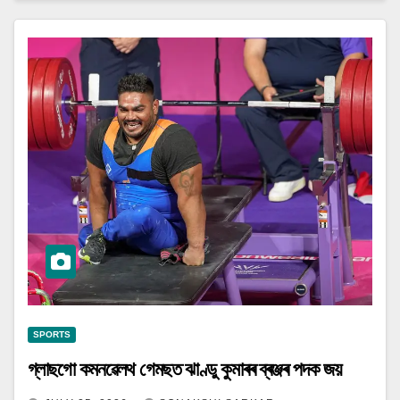
SPORTS
গ্লাছগো কমনৱেলথ গেমছত ঝাণ্ডু কুমাৰৰ ব্ৰঞ্জৰ পদক জয়