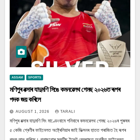
ASSAM
SPORTS
মণিপুৰ বক্সাৰ যাদুমণি সিঙে কমনৱেলথ গেমছ ২০২৬ত ৰূপৰ
পদক জয় কৰিলে
AUGUST 1, 2026
TARALI
মণিপুৰ বক্সাৰ যাদুমণি সিং মাণ্ডেংবামে শনিবাৰে কমনৱেলথ গেমছ ২০২৬ৰ পুৰুষৰ
৫ কেজি শ্ৰেণীৰ ফাইনেলত অষ্ট্ৰেলিয়াৰ জাই ডিক্সনৰ হাতত পৰাজিত হৈ ৰূপৰ
পদক লাভ কৰিছে। গ্লাছগোৰ স্কটিছ ইভেন্ট কেম্পাছত অনুষ্ঠিত ফাইনেলত…