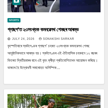
SPORTS
গ্লাছগ’ত ২৩সংখ্যক কমনৱেলথ গেমছৰ আৰম্ভ
JULY 24, 2026
SONAKSHI SARKAR
বৃহস্পতিবাৰে স্কটলেণ্ডৰ গ্লাছগ’ চহৰত ২৩সংখ্যক কমনৱেলথ গেমছ
আনুষ্ঠানিকভাবে আৰম্ভ হয়। স্কটলেণ্ডৰ এই ঐতিহাসিক চহৰখনে ১২ বছৰৰ
ভিতৰত দ্বিতীয়বাৰৰ বাবে এই বৃহৎ ক্ৰীড়া প্ৰতিযোগিতাখন আয়োজন কৰিছে।
ভাৰতৰ হৈ উদ্বোধনী সমাৰোহত অলিম্পিক…