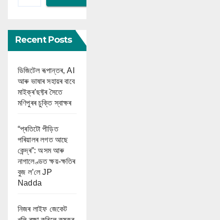
Recent Posts
ডিজিটেল ৰূপান্তৰ, AI
আৰু ভাষাৰ সহায়ৰ বাবে
মাইক্ৰ’ছফ্টৰ সৈতে
মণিপুৰৰ চুক্তি স্বাক্ষৰ
“প্ৰতিটো পীড়িত
পৰিয়ালৰ লগত আছে
কেন্দ্ৰ”: অসম আৰু
নাগালেণ্ডত ক্ষয়-ক্ষতিৰ
বুজ ল’লে JP
Nadda
নিজৰ লাইফ জেকেট
খুলি ৰক্ষা কৰিলে কৃষকৰ