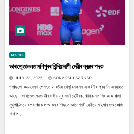
SPORTS
ভাৰাত্তোলনত মণিপুৰৰ বিন্দিয়াৰাণী দেৱীৰ ব্ৰঞ্জৰ পদক
JULY 28, 2026
SONAKSHI SARKAR
গ্লাছগো কমনৱেলথ গেমছত ভাৰতীয় খেলুৱৈসকলৰ আকৰ্ষণীয় প্ৰদৰ্শন অব্যাহত
আছে। ভাৰাত্তোলনত মীৰাবাঈ চানুৰ স্বৰ্ণ হেট্ৰিক, ঋষিকান্ত সিং আৰু ৰাজা
মুথুপাণ্ডিয়ে ৰূপৰ পদক লাভ কৰাৰ পিছতে জ্ঞানেশ্বৰী দেৱীয়ে মহিলাৰ ৫৩ কেজি
শাখাত…