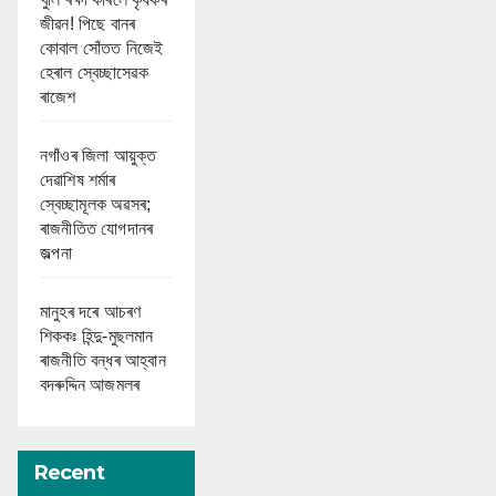
জীৱন! পিছে বানৰ
কোবাল সোঁতত নিজেই
হেৰাল স্বেচ্ছাসেৱক
ৰাজেশ
নগাঁওৰ জিলা আয়ুক্ত
দেৱাশিষ শৰ্মাৰ
স্বেচ্ছামূলক অৱসৰ;
ৰাজনীতিত যোগদানৰ
জল্পনা
মানুহৰ দৰে আচৰণ
শিককঃ হিন্দু-মুছলমান
ৰাজনীতি বন্ধৰ আহ্বান
বদৰুদ্দিন আজমলৰ
Recent