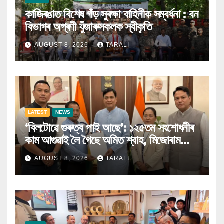
কাজিৰঙাত বিশেষ গঁড় সুৰক্ষা বাহিনীক সম্বৰ্ধনা : বন
বিভাগৰ অগ্ৰণী যুঁজাৰুসকলক স্বীকৃতি
AUGUST 8, 2026
TARALI
LATEST
NEWS
‘বিলটোৱে গুৰুত্ব পাই আছে’: ১২৫তম সংশোধনীৰ
কাম আগুৱাই লৈ গৈছে অমিত শ্বাহ, মিজোৰাম
বিজেপিক ক’লে গৃহ ৰাজ্য মন্ত্ৰীয়ে
AUGUST 8, 2026
TARALI