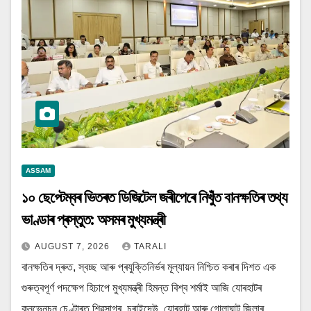
ASSAM
১০ ছেপ্টেম্বৰ ভিতৰত ডিজিটেল জৰীপেৰে নিখুঁত বানক্ষতিৰ তথ্য
ভাণ্ডাৰ প্ৰস্তুত: অসমৰ মুখ্যমন্ত্ৰী
AUGUST 7, 2026
TARALI
বানক্ষতিৰ দ্ৰুত, স্বচ্ছ আৰু প্ৰযুক্তিনিৰ্ভৰ মূল্যায়ন নিশ্চিত কৰাৰ দিশত এক
গুৰুত্বপূৰ্ণ পদক্ষেপ হিচাপে মুখ্যমন্ত্ৰী হিমন্ত বিশ্ব শৰ্মাই আজি যোৰহাটৰ
কনভেনচন চেণ্টাৰত শিৱসাগৰ, চৰাইদেউ, যোৰহাট আৰু গোলাঘাট জিলাৰ