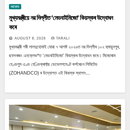
NEWS
মুখ্যমন্ত্ৰীয়ে নৱ দিল্লীত ‘মেডবাইমিজো’ কিয়স্কৰ উদ্বোধন
কৰে
AUGUST 8, 2026
TARALI
মুখ্যমন্ত্ৰী শৰী লালদুহোমাই যোৱা ৭ আগষ্ট ২০২৬ত নৱ দিল্লীৰ ১০২ হুমায়ুনপুৰ,
ছফদৰজং এনক্লেভ*ত ‘মেডবাইমিজো’ কিয়স্কৰ উদ্বোধন কৰে। মিজোৰাম
হেণ্ডলুম এণ্ড হেণ্ডিক্ৰাফ্টছ ডেভেলপমেণ্ট কৰ্পৰেচন লিমিটেড
(ZOHANDCO) ৰ উদ্যোগত এই কিয়স্ক স্থাপন…