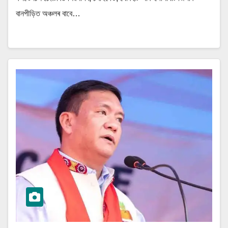
বানপীড়িত অঞ্চলৰ বাবে…