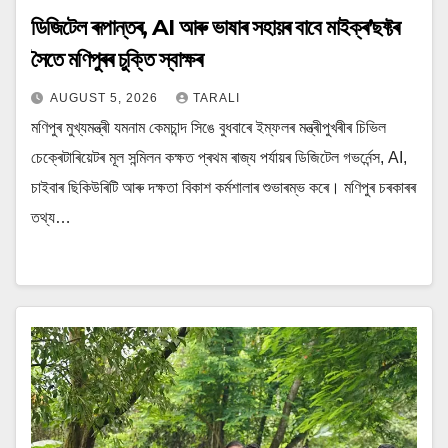
ডিজিটেল ৰূপান্তৰ, AI আৰু ভাষাৰ সহায়ৰ বাবে মাইক্ৰ’ছফ্টৰ
সৈতে মণিপুৰৰ চুক্তি স্বাক্ষৰ
AUGUST 5, 2026
TARALI
মণিপুৰ মুখ্যমন্ত্ৰী যমনাম কেমচান্দ সিঙে বুধবাৰে ইম্ফলৰ মন্ত্ৰীপুখৰীৰ চিভিল
চেক্ৰেটাৰিয়েটৰ মূল সন্মিলন কক্ষত প্ৰথম ৰাজ্য পৰ্যায়ৰ ডিজিটেল গভৰ্নেন্স, AI,
চাইবাৰ ছিকিউৰিটি আৰু দক্ষতা বিকাশ কৰ্মশালাৰ শুভাৰম্ভ কৰে। মণিপুৰ চৰকাৰৰ
তথ্য…