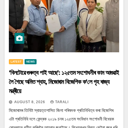
LATEST
NEWS
‘বিলটোৱে গুৰুত্ব পাই আছে’: ১২৫তম সংশোধনীৰ কাম আগুৱাই
লৈ গৈছে অমিত শ্বাহ, মিজোৰাম বিজেপিক ক’লে গৃহ ৰাজ্য
মন্ত্ৰীয়ে
AUGUST 8, 2026
TARALI
মিজোৰামৰ তিনিটা স্বায়ত্তশাসিত জিলা পৰিষদক প্ৰতিনিধিত্ব কৰা বিজেপিৰ
এটা প্ৰতিনিধি দলে কেন্দ্ৰক ২০১৯ চনৰ ১২৫তম সংবিধান সংশোধনী বিধেয়ক
সোনকালে গৃহীত কৰিবলৈ আহ্বান জনাইছে। বিধেয়কখন বিগত কেইবা বছৰ ধৰি