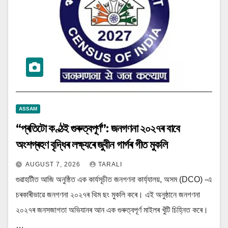
ASSAM
“প্ৰতিটো কণ্ঠই গুৰুত্বপূৰ্ণ”: জনগণনা ২০২৭ৰ বাবে
অংশগ্ৰহণ বৃদ্ধিৰ লক্ষ্যৰে জুবীন গাৰ্গৰ গীত মুকলি
AUGUST 7, 2026
TARALI
গুৱাহাটীত আজি অনুষ্ঠিত এক কাৰ্যসূচীত জনগণনা কাৰ্য্যালয়, অসম (DCO) -এ
চৰকাৰীভাৱে জনগণনা ২০২৭ৰ থিম ছং মুকলি কৰে। এই অনুষ্ঠানে জনগণনা
২০২৭ৰ জনসজাগতা অভিযানৰ আন এক গুৰুত্বপূৰ্ণ মাইলৰ খুঁটি চিহ্নিত কৰে।
…