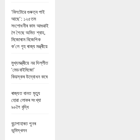
‘বিলটোৱে গুৰুত্ব পাই
আছে’: ১২৫তম
সংশোধনীৰ কাম আগুৱাই
লৈ গৈছে অমিত শ্বাহ,
মিজোৰাম বিজেপিক
ক’লে গৃহ ৰাজ্য মন্ত্ৰীয়ে
মুখ্যমন্ত্ৰীয়ে নৱ দিল্লীত
‘মেডবাইমিজো’
কিয়স্কৰ উদ্বোধন কৰে
ৰাজ্যত বানত মৃত্যু
হোৱা লোকৰ সংখ্যা
৯৮লৈ বৃদ্ধি
বুঢ়াপাহাৰত পুনৰ
ভূমিস্খলন