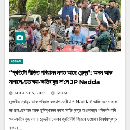
ASSAM
“প্ৰতিটো পীড়িত পৰিয়ালৰ লগত আছে কেন্দ্ৰ”: অসম আৰু
নাগালেণ্ডত ক্ষয়-ক্ষতিৰ বুজ ল’লে JP Nadda
AUGUST 5, 2026
TARALI
কেন্দ্ৰীয় স্বাস্থ্য আৰু পৰিয়াল কল্যাণ মন্ত্ৰী JP Naddaই আজি অসম আৰু
নাগালেণ্ডৰ বান আৰু ভূমিস্খলনৰ দ্বাৰা ক্ষতিগ্ৰস্ত অঞ্চলসমূহ পৰিদৰ্শন কৰি
ক্ষয়-ক্ষতিৰ বুজ লয়। কেন্দ্ৰীয় চৰকাৰ প্ৰতিনিধি হিচাপে দুয়োখন বিপৰ্যয়গ্ৰস্ত
ৰাজ্যৰ…