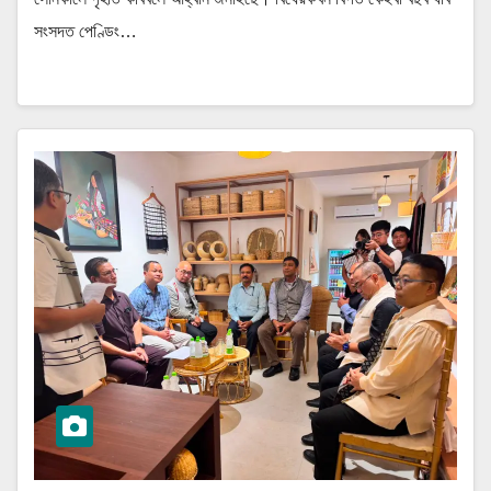
সংসদত পেণ্ডিং…