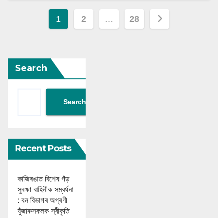
Posts
1
2
…
28
navigation
Search
Search
Recent Posts
কাজিৰঙাত বিশেষ গঁড়
সুৰক্ষা বাহিনীক সম্বৰ্ধনা
: বন বিভাগৰ অগ্ৰণী
যুঁজাৰুসকলক স্বীকৃতি