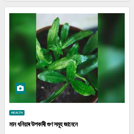
HEALTH
মান ধনিয়াৰ উপকাৰী গুণ সমূহ জানেনে