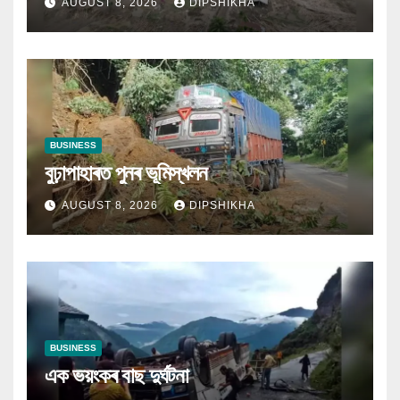
AUGUST 8, 2026
DIPSHIKHA
BUSINESS
বুঢ়াপাহাৰত পুনৰ ভূমিস্খলন
AUGUST 8, 2026
DIPSHIKHA
BUSINESS
এক ভয়ংকৰ বাছ দুৰ্ঘটনা