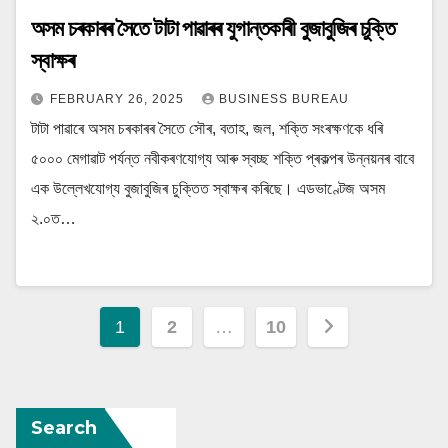
অসম চৰকাৰৰ সৈতে টাটা পাৱাৰৰ যুগান্তকাৰী বুজাবুজিৰ চুক্তি
স্বাক্ষৰ
FEBRUARY 26, 2025
BUSINESS BUREAU
টাটা পাৱাৰে অসম চৰকাৰৰ সৈতে সৌৰ, বতাহ, জল, শক্তি সংৰক্ষণকে ধৰি
৫০০০ মেগাৱাট পৰ্যন্ত নবীকৰণযোগ্য আৰু স্বচ্ছ শক্তি প্ৰকল্পৰ উন্নয়নৰ বাবে
এক উল্লেখযোগ্য বুজাবুজিৰ চুক্তিত স্বাক্ষৰ কৰিছে। এডভাণ্টেজ অসম
২.০ত…
Posts
1
2
…
10
navigation
Search