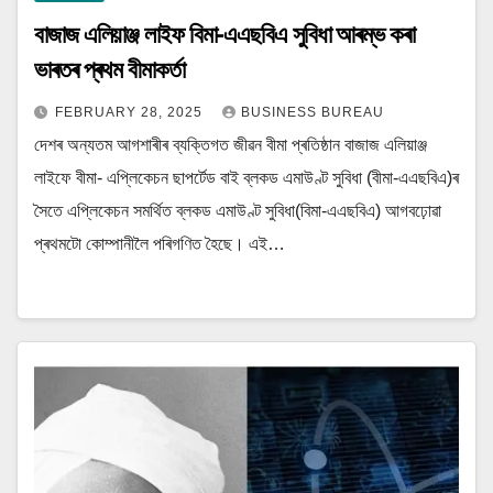
বাজাজ এলিয়াঞ্জ লাইফ বিমা-এএছবিএ সুবিধা আৰম্ভ কৰা
ভাৰতৰ প্ৰথম বীমাকৰ্তা
FEBRUARY 28, 2025
BUSINESS BUREAU
দেশৰ অন্যতম আগশাৰীৰ ব্যক্তিগত জীৱন বীমা প্ৰতিষ্ঠান বাজাজ এলিয়াঞ্জ
লাইফে বীমা- এপ্লিকেচন ছাপৰ্টেড বাই ব্লকড এমাউণ্ট সুবিধা (বীমা-এএছবিএ)ৰ
সৈতে এপ্লিকেচন সমৰ্থিত ব্লকড এমাউণ্ট সুবিধা(বিমা-এএছবিএ) আগবঢ়োৱা
প্ৰথমটো কোম্পানীলৈ পৰিগণিত হৈছে। এই…