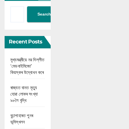
Search
Recent Posts
মুখ্যমন্ত্ৰীয়ে নৱ দিল্লীত
‘মেডবাইমিজো’
কিয়স্কৰ উদ্বোধন কৰে
ৰাজ্যত বানত মৃত্যু
হোৱা লোকৰ সংখ্যা
৯৮লৈ বৃদ্ধি
বুঢ়াপাহাৰত পুনৰ
ভূমিস্খলন