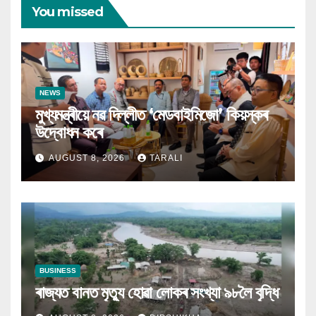
You missed
NEWS
মুখ্যমন্ত্ৰীয়ে নৱ দিল্লীত ‘মেডবাইমিজো’ কিয়স্কৰ
উদ্বোধন কৰে
AUGUST 8, 2026
TARALI
BUSINESS
ৰাজ্যত বানত মৃত্যু হোৱা লোকৰ সংখ্যা ৯৮লৈ বৃদ্ধি