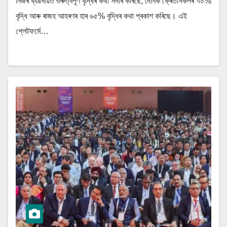
নিজৰ ব্যৱসায়ত গুৰুত্বপূৰ্ণ বৃদ্ধিৰ কথা সদৰি কৰিছে, দৈনিক ক্ৰেতাসকলৰ ৭০%
বৃদ্ধি আৰু ৰাজহ আহৰণৰ হাৰ ৬৫% বৃদ্ধিৰ কথা প্ৰকাশ কৰিছে। এই
প্লেটফৰ্মে…