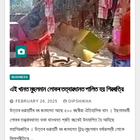
BUSINESS
এই খানত মুছলমান লোকৰ তত্বাৱধানত পালিত হয় শিৱৰাত্রি
FEBRUARY 26, 2025
DIPSHIKHA
উত্তৰ গুৱাহাটীৰ বৰ ৰংমহলত আছে ৫০০ বছৰীয়া ঐতিহাসিক থান । ইছলামধৰ্মী
লোকৰ তত্ত্বাবধানত থকা থানখনত প্ৰতি বছৰেই উদযাপিত হৈ আহিছে
মহাশিৱৰাত্ৰি । উত্তৰ গুৱাহাটী বৰ ৰংমহলত হিন্দু-মুছলমান ধৰ্মাৱলম্বী লোকে
মিলাপ্ৰীতিৰে…