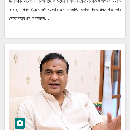
মনোভাৱৰ বাবে পৰিচিত অসমে ডিজিটেল বাণিজ্যৰ ক্ষেত্ৰত যথেষ্ট অগ্ৰগতি লাভ
কৰিছে। বৰ্ধিত ইণ্টাৰনেটৰ ব্যৱহাৰ আৰু অনলাইন বজাৰৰ প্ৰতি বৰ্ধিত প্ৰৱণতাৰ
সৈতে ৰাজ্যখনে ই-কমাৰ্চৰ…