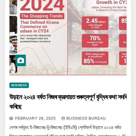
BUSINESS
উড়ানে ২০২৪ বৰ্ষত নিজৰ ব্যৱসায়ত গুৰুত্বপূৰ্ণ বৃদ্ধিৰ কথা সদৰি
কৰিছে
FEBRUARY 26, 2025
BUSINESS BUREAU
দেশৰ সৰ্ববৃহৎ ই-বিজনেছ-টু-বিজনেছ (ইবি২বি) প্লেটফৰ্ম উড়ানে ২০২৪ বৰ্ষত