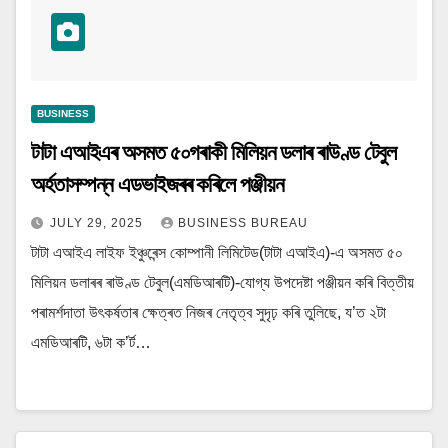
BUSINESS
টাটা এআইএৰ অসমত ৫০গৰাকী মিলিয়ন ডলাৰ ৰাউণ্ড টেবুল
অৰ্হতাসম্পন্ন এডভাইজৰৰ কৰিলে পঞ্জীয়ন
JULY 29, 2025
BUSINESS BUREAU
টাটা এআইএ লাইফ ইঞ্চুৰেন্স কোম্পানী লিমিটেড(টাটা এআইএ)-এ অসমত ৫০
মিলিয়ন ডলাৰৰ ৰাউণ্ড টেবুল(এমডিআৰটি)-যোগ্য উপদেষ্টা পঞ্জীয়ন কৰি বিত্তীয়
পৰামৰ্শদাতা উৎকৰ্ষতাৰ ক্ষেত্ৰত নিজৰ নেতৃত্ব সুদৃঢ় কৰি তুলিছে, য’ত ২টা
এমডিআৰটি, ৬টা ক’ৰ্ট…