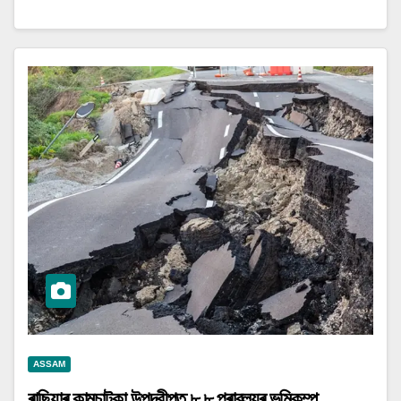
ASSAM
ৰাছিয়াৰ কামচাটকা উপদ্বীপত ৮.৮ প্ৰাবল্যৰ ভূমিকম্প