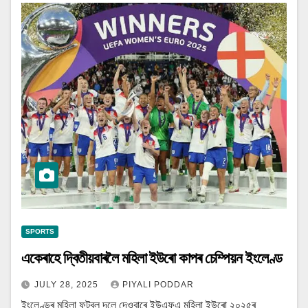
SPORTS
একেৰাহে দ্বিতীয়বাৰলৈ মহিলা ইউৰো কাপৰ চেম্পিয়ন ইংলেণ্ড
JULY 28, 2025
PIYALI PODDAR
ইংলেণ্ডৰ মহিলা ফুটবল দলে দেওবাৰে ইউএফএ মহিলা ইউৰো ২০২৫ৰ