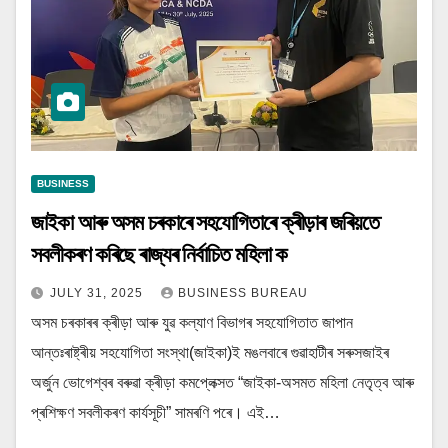
BUSINESS
জাইকা আৰু অসম চৰকাৰে সহযোগিতাৰে ক্ৰীড়াৰ জৰিয়তে
সবলীকৰণ কৰিছে ৰাজ্যৰ নিৰ্বাচিত মহিলা ক
JULY 31, 2025
BUSINESS BUREAU
অসম চৰকাৰৰ ক্ৰীড়া আৰু যুৱ কল্যাণ বিভাগৰ সহযোগিতাত জাপান
আন্তঃৰাষ্ট্ৰীয় সহযোগিতা সংস্থা(জাইকা)ই মঙলবাৰে গুৱাহাটীৰ সৰুসজাইৰ
অৰ্জুন ভোগেশ্বৰ বৰুৱা ক্ৰীড়া কমপ্লেক্সত “জাইকা-অসমত মহিলা নেতৃত্ব আৰু
প্ৰশিক্ষণ সবলীকৰণ কাৰ্যসূচী” সামৰণি পৰে। এই…