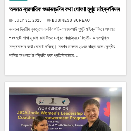
অসমত ব্যৱসায়িক শুভাৰম্ভণিৰ কথা ঘোষণা মুথূট মাইক্ৰ’ফিনৰ
JULY 31, 2025
BUSINESS BUREAU
ভাৰতৰ দ্বিতীয় বৃহত্তম এনবিএফচি-এমএফআই মুথূট মাইক্ৰ’ফিনে অসমত
প্ৰথমটো শাখা মুকলি কৰি উত্তৰ-পূবত পদচিহ্নৰে বিত্তীয় অন্তৰ্ভুক্তি
সম্প্ৰসাৰণৰ কথা ঘোষণা কৰিছে। সমগ্ৰ ভাৰতৰ ২১খন ৰাজ্য আৰু কেন্দ্ৰীয়
শাসিত অঞ্চলত উপস্থিতি থকা প্ৰতিষ্ঠানটোৱে…