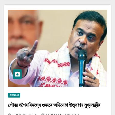
ASSAM
গৌৰৱ গগৈৰ বিৰুদ্ধে গুৰুতৰ অভিযোগ উত্থাপন মুখ্যমন্ত্ৰীৰ
JULY 29, 2025
SONAKSHI SARKAR