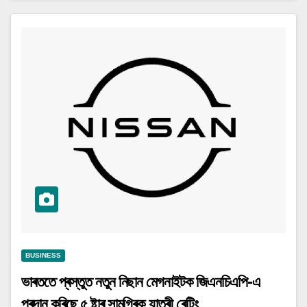
BUSINESS
ভাৰততে প্ৰস্তুত নতুন নিছান মেগনাইটক জিএনচিএপি-এ
প্ৰদান কৰিছে ৫ ষ্টাৰ সামগ্ৰিক যাত্ৰী ৰেটিং