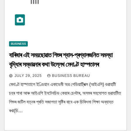
BUSINESS
বাৰিষাৰ এই সময়ছোৱাত শিশুৰ শ্বাস-প্ৰশ্বাসজনিত সমস্যা
বৃদ্ধিাৰ সম্ভাৱনাৰ কথা উল্লেখ মেদাণ্ট হাস্পতালৰ
JULY 29, 2025
BUSINESS BUREAU
মেদাণ্ট হাস্পতালে ইণ্ডিয়ান একাডেমী অৱ পেডিয়াট্ৰিক্স (আইএপি) গুৱাহাটী
চহৰ শাখা আৰু আইএপি ইনটেনচিভ কেয়াৰ চেপ্টাৰ, অসমৰ সহযোগত গুৱাহাটীত
শিশুৰ জটিল যত্নৰ প্ৰতি সজাগতা সৃষ্টিৰ বাবে এক চিকিৎসা শিক্ষা অব্যাহত
ৰখা(চি…