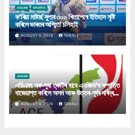
ASSAM
SPORTS
ক’ৰিয়া মাষ্টাৰ্ছ সুপাৰ ৩০০ খিতাপেৰে ইতিহাস সৃষ্টি
কৰিলে ভাৰতৰ অশ্মিতা চলিহাই
AUGUST 9, 2026
TARALI
ASSAM
এচিএফ: সৰু-সুৰা ত্ৰুটিৰ বাবে এনজিঅ’ৰ সম্পত্তি
বাজেয়াপ্ত কৰিলে অসম আৰু উত্তৰ-পূৰ্বৰ দৰিদ্ৰই
ক্ষতিগ্ৰস্ত হ’ব
AUGUST 9, 2026
TARALI