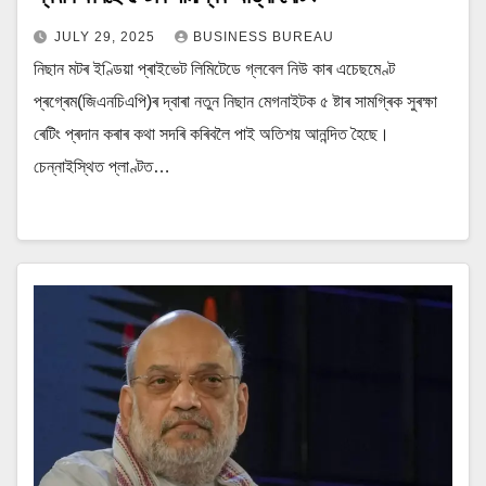
JULY 29, 2025
BUSINESS BUREAU
নিছান মটৰ ইণ্ডিয়া প্ৰাইভেট লিমিটেডে গ্লবেল নিউ কাৰ এচেছমেণ্ট
প্ৰগ্ৰেম(জিএনচিএপি)ৰ দ্বাৰা নতুন নিছান মেগনাইটক ৫ ষ্টাৰ সামগ্ৰিক সুৰক্ষা
ৰেটিং প্ৰদান কৰাৰ কথা সদৰি কৰিবলৈ পাই অতিশয় আনন্দিত হৈছে।
চেন্নাইস্থিত প্লাণ্টত…