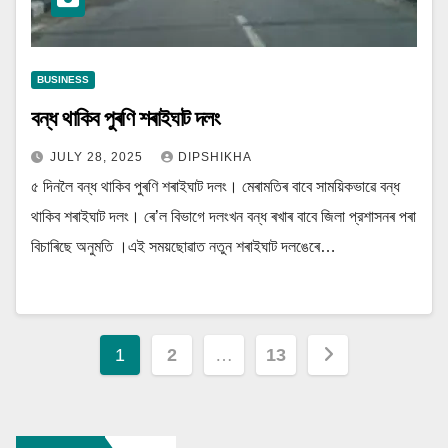
BUSINESS
বন্ধ থাকিব পুৰণি শৰাইঘাট দলং
JULY 28, 2025
DIPSHIKHA
৫ দিনলৈ বন্ধ থাকিব পুৰণি শৰাইঘাট দলং। মেৰামতিৰ বাবে সাময়িকভাৱে বন্ধ
থাকিব শৰাইঘাট দলং। ৰে’ল বিভাগে দলংখন বন্ধ ৰখাৰ বাবে জিলা প্রশাসনৰ পৰা
বিচাৰিছে অনুমতি ।এই সময়ছোৱাত নতুন শৰাইঘাট দলঙেৰে…
Posts
1
2
…
13
navigation