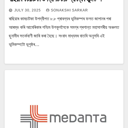
JULY 30, 2025
SONAKSHI SARKAR
ৰাছিয়াৰ কামচাটকা উপদ্বীপত ৮.৮ প্ৰাবল্যৰ ভূমিকম্পৰ ফলত জাপানৰ পৰা
আৰম্ভ কৰি আমেৰিকাৰ পশ্চিম উপকূললৈকে সমগ্ৰ প্ৰশান্ত মহাসাগৰীয় অঞ্চলত
ছুনামীৰ সতৰ্কবাণী জাৰি কৰা হৈছে। সংবাদ মাধ্যমৰ বাতৰি অনুসৰি এই
ভূমিকম্পটো ভূপৃষ্ঠৰ…