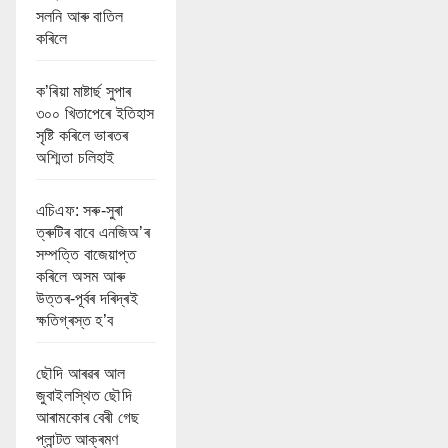
সলনি আৰু বাতিল
কৰিলে
ক’ৰিয়া মাষ্টাৰ্ছ সুপাৰ
৩০০ খিতাপেৰে ইতিহাস
সৃষ্টি কৰিলে ভাৰতৰ
অশ্মিতা চলিহাই
এচিএফ: সৰু-সুৰা
ত্ৰুটিৰ বাবে এনজিঅ’ৰ
সম্পত্তি বাজেয়াপ্ত
কৰিলে অসম আৰু
উত্তৰ-পূৰ্বৰ দৰিদ্ৰই
ক্ষতিগ্ৰস্ত হ’ব
ছৌদি আৰৱৰ আল
জুবাইলস্থিত ছৌদি
আৰামকোৰ বেৰী গেছ
প্লান্টত আক্ৰমণ