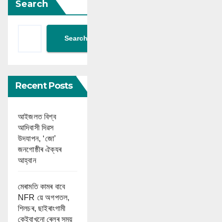
Search
Search
Recent Posts
আইজলত বিশ্ব
আদিবাসী দিৱস
উদযাপন, ‘জো’
জনগোষ্ঠীৰ ঐক্যৰ
আহ্বান
মেৰামতি কামৰ বাবে
NFR য়ে অগপতল,
শিলচৰ, ছাইৰাংগামী
কেইবাখনো ৰেলৰ সময়