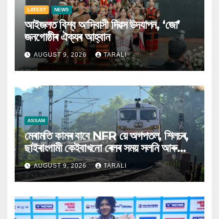
LATEST
NEWS
আইজলত বিশ্ব আদিবাসী দিৱস উদযাপন, ‘জো’
জনগোষ্ঠীৰ ঐক্যৰ আহ্বান
AUGUST 9, 2026
TARALI
ASSAM
মেৰামতি কামৰ বাবে NFR য়ে অগপতল, শিলচৰ,
ছাইৰাংগামী কেইবাখনো ৰেলৰ সময় সলনি আৰু
বাতিল কৰিলে
AUGUST 9, 2026
TARALI