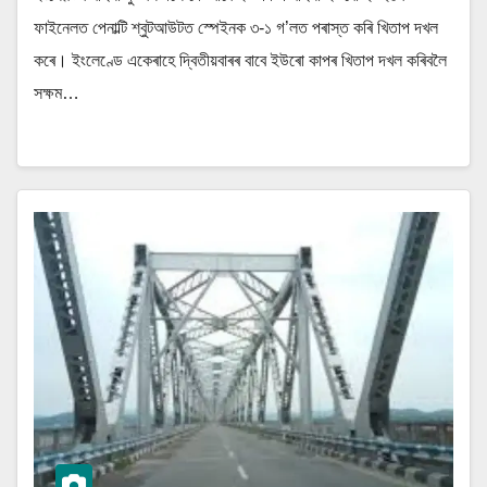
ফাইনেলত পেনাল্টি শ্বুটআউটত স্পেইনক ৩-১ গ’লত পৰাস্ত কৰি খিতাপ দখল
কৰে। ইংলেণ্ডে একেৰাহে দ্বিতীয়বাৰৰ বাবে ইউৰো কাপৰ খিতাপ দখল কৰিবলৈ
সক্ষম…