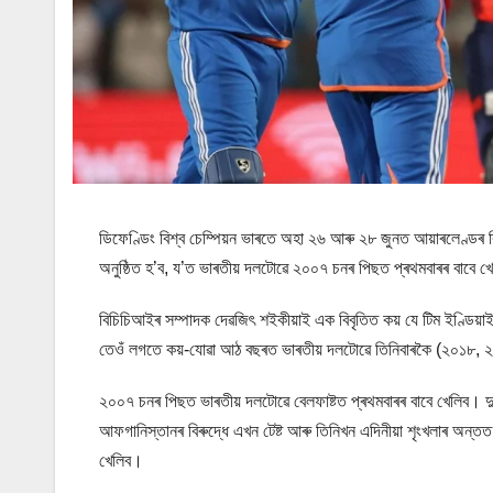
ডিফেণ্ডিং বিশ্ব চেম্পিয়ন ভাৰতে অহা ২৬ আৰু ২৮ জুনত আয়াৰলেণ্ডৰ বি
অনুষ্ঠিত হ’ব, য’ত ভাৰতীয় দলটোৱে ২০০৭ চনৰ পিছত প্ৰথমবাৰৰ বাবে খ
বিচিচিআইৰ সম্পাদক দেৱজিৎ শইকীয়াই এক বিবৃতিত কয় যে টিম ইণ্ডিয়
তেওঁ লগতে কয়-যোৱা আঠ বছৰত ভাৰতীয় দলটোৱে তিনিবাৰকৈ (২০১৮,
২০০৭ চনৰ পিছত ভাৰতীয় দলটোৱে বেলফাষ্টত প্ৰথমবাৰৰ বাবে খেলিব। দুদিন
আফগানিস্তানৰ বিৰুদ্ধে এখন টেষ্ট আৰু তিনিখন এদিনীয়া শৃংখলাৰ অন্ত
খেলিব।