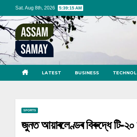
Skip
Sat. Aug 8th, 2026
5:39:16 AM
to
content
LATEST
BUSINESS
TECHNO
SPORTS
জুনত আয়াৰলেণ্ডৰ বিৰুদ্ধে টি-২০