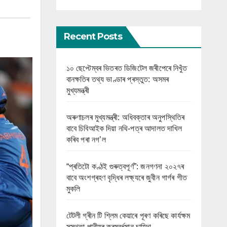
Recent Posts
১০ ছেপ্টেম্বৰ ভিতৰত ডিজিটেল জৰীপেৰে নিখুঁত
বানক্ষতিৰ তথ্য ভাণ্ডাৰ প্ৰস্তুত: অসমৰ
মুখ্যমন্ত্ৰী
অৰুণাচলৰ মুখ্যমন্ত্ৰী: অধিবক্তাৰ অনুপস্থিতিৰ
বাবে চিবিআইক দিয়া নথি-পত্ৰ আদালত দাখিল
কৰিব পৰা নগ’ল
“প্ৰতিটো কণ্ঠই গুৰুত্বপূৰ্ণ”: জনগণনা ২০২৭ৰ
বাবে অংশগ্ৰহণ বৃদ্ধিৰ লক্ষ্যৰে জুবীন গাৰ্গৰ গীত
মুকলি
টেটলী গ্ৰীন টি শ্লিম কেয়াৰে পূৰণ কৰিছে কাৰ্যক্ষম
সুস্থতা পানীয়ৰ ক্ৰমবৰ্ধমান চাহিদা