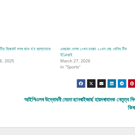
ীয় ক্ৰিকেট দলৰ বাবে হ’ব ব্যস্ততাৰে
এবছৰত দেশৰ ১৭খন চহৰত ২২খন মেচ খেলিব টিম
ইণ্ডিয়াই
6, 2025
March 27, 2026
In "Sports"
আইপিএলৰ উদ্বোধনী মেচত ছানৰাইজাৰ্ছ হায়দৰাবাদক নেতৃত্ব দ
কিষ