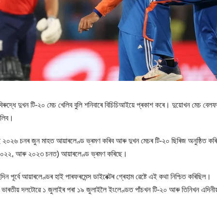
ৰুদ্ধে দুখন টি-২০ মেচ খেলিব বুলি শনিবাৰে বিচিচিআইয়ে প্ৰকাশ কৰে। দুয়োখন মেচ বেলফা
েলিব।
াই ২০২৬ চনৰ জুন মাহত আয়াৰলেণ্ড ভ্ৰমণ কৰিব আৰু দুখন মেচৰ টি-২০ ছিৰিজ অনুষ্ঠিত ক
 ২০২২, আৰু ২০২৩ চনত) আয়াৰলেণ্ড ভ্ৰমণ কৰিছে।
 পূৰ্বে আয়াৰলেণ্ডৰ হাই পাৰফৰমেন্স ডাইৰেক্টৰ গ্ৰেহাম ৱেষ্টে এই কথা নিশ্চিত কৰিছিল।
ত ভাৰতীয় দলটোৱে ১ জুলাইৰ পৰা ১৯ জুলাইলৈ ইংলেণ্ডত পাঁচখন টি-২০ আৰু তিনিখন এদিনীয