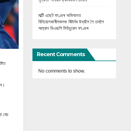
মাল্টি এছেট ফাণ্ডৰ অভিযানত
বিনিয়োগকাৰীসকলক ৰিটাৰ্নৰ উৰ্ধ্বলৈ গৈ চাবলৈ
আহ্বান ডিএছপি মিউচুৱেল ফাণ্ডৰ
Recent Comments
ষ্টত
No comments to show.
ৰিব।
়া মেচ