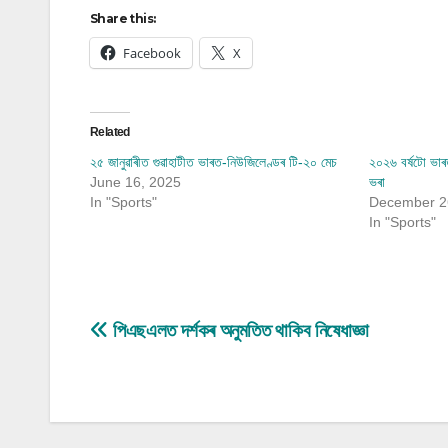
Share this:
Facebook
X
Related
২৫ জানুৱাৰীত গুৱাহাটীত ভাৰত-নিউজিলেণ্ডৰ টি-২০ মেচ
২০২৬ বৰ্ষটো ভাৰত
June 16, 2025
ভৰা
In "Sports"
December 2
In "Sports"
Post
পিএছএলত দৰ্শকৰ অনুমতিত থাকিব নিষেধাজ্ঞা
navigation