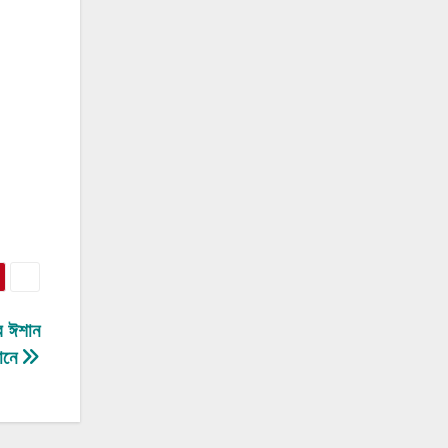
িব ঈশান
ানে