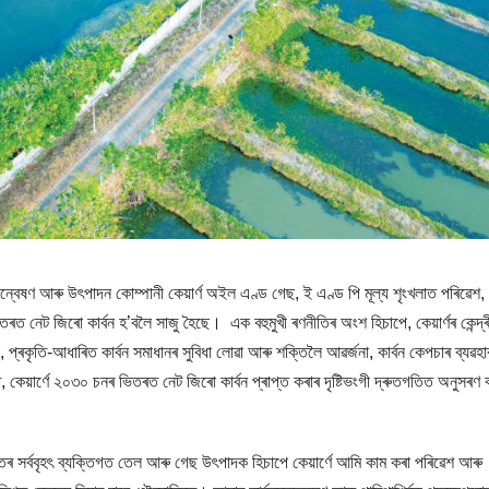
ষণ আৰু উৎপাদন কোম্পানী কেয়াৰ্ণ অইল এণ্ড গেছ, ই এণ্ড পি মূল্য শৃংখলাত পৰিৱেশ,
ত নেট জিৰো কাৰ্বন হ’বলৈ সাজু হৈছে। এক বহুমুখী ৰণনীতিৰ অংশ হিচাপে, কেয়াৰ্ণৰ কেন্দ্
 প্ৰকৃতি-আধাৰিত কাৰ্বন সমাধানৰ সুবিধা লোৱা আৰু শক্তিলৈ আৱৰ্জনা, কাৰ্বন কেপচাৰ ব্যৱহ
কেয়াৰ্ণে ২০৩০ চনৰ ভিতৰত নেট জিৰো কাৰ্বন প্ৰাপ্ত কৰাৰ দৃষ্টিভংগী দ্ৰুতগতিত অনুসৰণ
“ভাৰতৰ সৰ্ববৃহৎ ব্যক্তিগত তেল আৰু গেছ উৎপাদক হিচাপে কেয়াৰ্ণে আমি কাম কৰা পৰিৱেশ আৰু