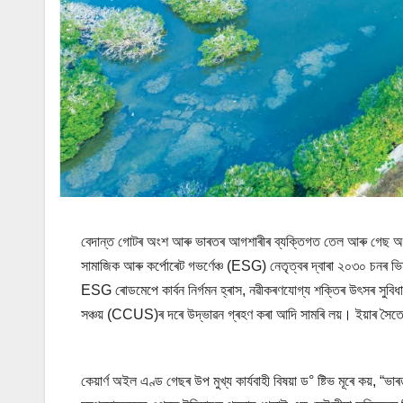
বেদান্ত গোটৰ অংশ আৰু ভাৰতৰ আগশাৰীৰ ব্যক্তিগত তেল আৰু গেছ অন্বে
সামাজিক আৰু কৰ্পোৰেট গভৰ্ণেঞ্চ (ESG) নেতৃত্বৰ দ্বাৰা ২০৩০ চনৰ ভিতৰ
ESG ৰোডমেপে কাৰ্বন নিৰ্গমন হ্ৰাস, নৱীকৰণযোগ্য শক্তিৰ উৎসৰ সুবিধা,
সঞ্চয় (CCUS)ৰ দৰে উদ্ভাৱন গ্ৰহণ কৰা আদি সামৰি লয়। ইয়াৰ সৈতে, 
কেয়াৰ্ণ অইল এণ্ড গেছৰ উপ মুখ্য কাৰ্যবাহী বিষয়া ড° ষ্টিভ মূৰে কয়, 