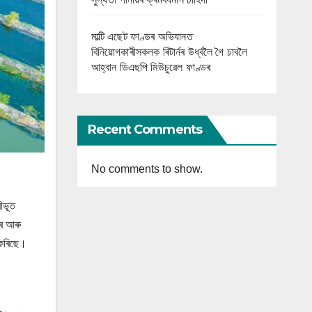
মাল্টি এছেট ফাণ্ডৰ অভিযানত
বিনিয়োগকাৰীসকলক ৰিটাৰ্নৰ উৰ্ধ্বলৈ গৈ চাবলৈ
আহ্বান ডিএছপি মিউচুৱেল ফাণ্ডৰ
Recent Comments
No comments to show.
ৰীভূত
াৰ আৰু
 কৰিছে।