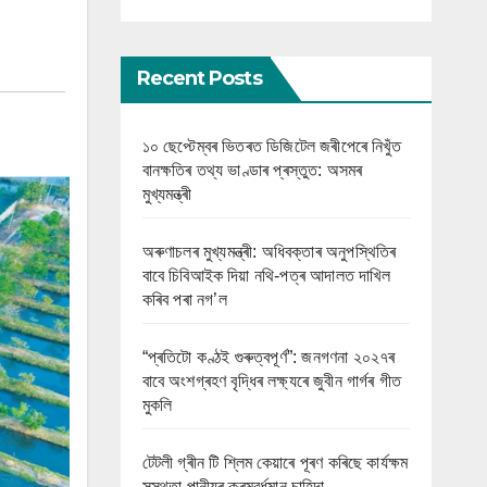
Recent Posts
১০ ছেপ্টেম্বৰ ভিতৰত ডিজিটেল জৰীপেৰে নিখুঁত
বানক্ষতিৰ তথ্য ভাণ্ডাৰ প্ৰস্তুত: অসমৰ
মুখ্যমন্ত্ৰী
অৰুণাচলৰ মুখ্যমন্ত্ৰী: অধিবক্তাৰ অনুপস্থিতিৰ
বাবে চিবিআইক দিয়া নথি-পত্ৰ আদালত দাখিল
কৰিব পৰা নগ’ল
“প্ৰতিটো কণ্ঠই গুৰুত্বপূৰ্ণ”: জনগণনা ২০২৭ৰ
বাবে অংশগ্ৰহণ বৃদ্ধিৰ লক্ষ্যৰে জুবীন গাৰ্গৰ গীত
মুকলি
টেটলী গ্ৰীন টি শ্লিম কেয়াৰে পূৰণ কৰিছে কাৰ্যক্ষম
সুস্থতা পানীয়ৰ ক্ৰমবৰ্ধমান চাহিদা