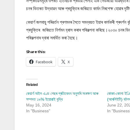
সম্প্ৰদায়সমূহৰ ওপৰত ইতিবাচক প্ৰভাৱ পেলাই এক সেউজীয়া ভৱিষ্যতৰ দ
চনৰ ভিতৰত উদ্ভাৱন আৰু প্ৰযুক্তিৰ জৰিয়তে কাৰ্বন নিৰপেক্ষ হোৱাৰ দ
কেয়াৰ্ণ জলবায়ু পৰিৱৰ্তন প্ৰশমনৰ সৈতে সমন্বয়ত ইয়াৰ কাৰ্যকৰী প্ৰদৰ্শন 
প্ৰযুক্তিৰ জৰিয়তে নিৰ্গমন হ্ৰাস কৰাৰ পৰিকল্পনা কৰিছে।২০৩০ চনৰ ভিত
পৰিকল্পনাৰ দ্বাৰা সমৰ্থিত কৰা হৈছে।
Share this:
Facebook
X
Related
কেয়াৰ্ণ অইল এণ্ড গেছৰ প্ৰতিবেদন অনুসৰি সংৰক্ষণ আৰু
কোকা-কোলা ইণ্ড
সম্পদত ১৯% ইয়োৱাই বৃদ্ধি
(আৰপিইটি) বটলৰ
May 16, 2024
June 22, 20
In "Business"
In "Business