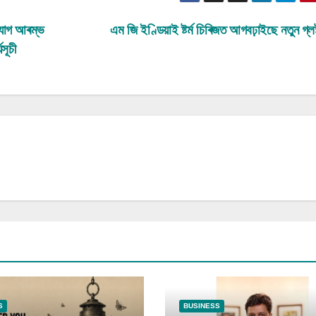
সংযোগ আৰম্ভ
এম জি ইণ্ডিয়াই ষ্টৰ্ম চিৰিজত আগবঢ়াইছে নতুন গ্লষ
সূচী
S
BUSINESS