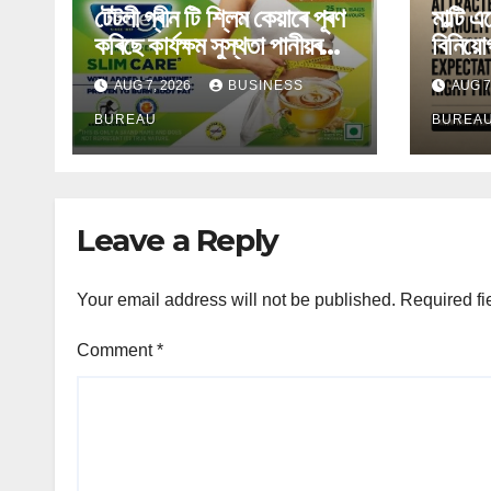
টেটলী গ্ৰীন টি শ্লিম কেয়াৰে পূৰণ
মাল্টি 
কৰিছে কাৰ্যক্ষম সুস্থতা পানীয়ৰ
বিনিয়ো
ক্ৰমবৰ্ধমান চাহিদা
উৰ্ধ্বল
AUG 7, 2026
BUSINESS
AUG 7
মিউচুৱে
BUREAU
BUREA
Leave a Reply
Your email address will not be published.
Required fi
Comment
*