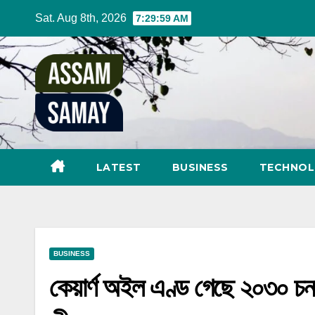
Skip
Sat. Aug 8th, 2026
7:30:00 AM
to
content
LATEST
BUSINESS
TECHNO
BUSINESS
কেয়াৰ্ণ অইল এণ্ড গেছে ২০৩০ চনৰ