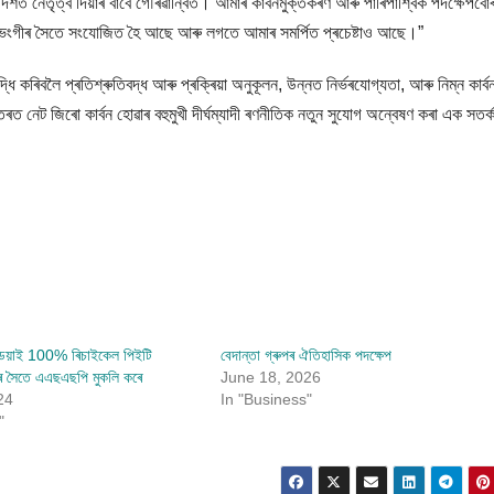
িশত নেতৃত্ব দিয়াৰ বাবে গৌৰৱান্বিত। আমাৰ কাৰ্বনমুক্তকৰণ আৰু পাৰিপাৰ্শ্বিক পদক্ষেপব
ৃষ্টিভংগীৰ সৈতে সংযোজিত হৈ আছে আৰু লগতে আমাৰ সমৰ্পিত প্ৰচেষ্টাও আছে।”
বৃদ্ধি কৰিবলৈ প্ৰতিশ্ৰুতিবদ্ধ আৰু প্ৰক্ৰিয়া অনুকূলন, উন্নত নিৰ্ভৰযোগ্যতা, আৰু নিম্ন কাৰ্ব
ৰত নেট জিৰো কাৰ্বন হোৱাৰ বহুমুখী দীৰ্ঘম্যাদী ৰণনীতিক নতুন সুযোগ অন্বেষণ কৰা এক সতৰ্
িয়াই 100% ৰিচাইকেল পিইটি
বেদান্তা গ্ৰুপৰ ঐতিহাসিক পদক্ষেপ
 সৈতে এএছএছপি মুকলি কৰে
June 18, 2026
24
In "Business"
"