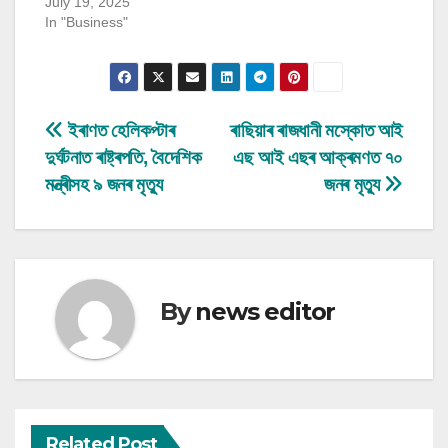
July 19, 2025
In "Business"
Post
ইৰাণত হেলিকপ্টাৰ
ৰাছিয়াৰ ৰাজধানী মস্কোত আই
দুৰ্ঘটনাত ৰাষ্ট্ৰপতি, বৈদেশিক
এছ আই এছৰ আক্ৰমণত ৭০
navigation
মন্ত্ৰীসহ ৯ জনৰ মৃত্যু
জনৰ মৃত্যু
By
news editor
Related Post