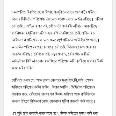
দ্ৰুতগতিত বিকশিত হোৱা বিশ্বই প্ৰযুক্তিৰ সৈতে আগবাঢ়িব ধৰিছে।
ভাৰতে ডিজিটেল পৰিশোধৰ ক্ষেত্ৰত যথেষ্ট দক্ষতা অৰ্জন কৰিছে। এতিয়া
ৰে’লৱেই ১ এপ্ৰিলৰ পৰা এই কৌশলটো কাৰ্যকৰী কৰিবলৈ আগবাঢ়িছে।
যাত্ৰীসকলৰ সুবিধাৰ প্ৰতি লক্ষ্য ৰাখি ভাৰতীয় ৰে’লৱেই এপ্ৰিলৰ ১
তাৰিখৰ পৰা পৰিশোধ ক্ষেত্ৰত গুৰুত্বপূৰ্ণ পৰিৱৰ্তন আনিবলৈ গৈ আছে।
অনলাইন পৰিশোধৰ প্ৰচাৰৰ বাবে, ৰে’লৱেই কিউআৰ কোড স্কেনাৰ
প্ৰৱৰ্তন কৰিছে। ৰে’লৱেৰ এই নতুন সেৱাত, ৰে’ল ষ্টেচনৰ টিকট
কাউণ্টাৰত কিউআৰ কোডৰ জৰিয়তে পৰিশোধ কৰি যাত্ৰীয়ে সাধাৰণ টিকট
ক্ৰয় কৰিব পাৰিব।
পেটিএম, গুগল পে, আৰু ফোন পেৰ দৰে মুখ্য ইউ.পি.আই. মোডৰ
জৰিয়তে পৰিশোধ কৰিব পাৰিব। ইয়াৰ উপৰিও, ডিজিটেল পৰিশোধৰ
প্ৰচাৰৰ বাবে, ৰে’লৱেই খাদ্যৰ পৰা টিকট, জৰিমনা আৰু পাৰ্কিংলৈকে
সকলো ঠাইতে কিউআৰ কোড স্কেনাৰৰ সুবিধা প্ৰৱৰ্তন কৰি আছে।
এই সুবিধাটো প্ৰৱৰ্তন কৰাৰ লগে লগে, টিকট অবিহনে ভ্ৰমণ কৰি থকা