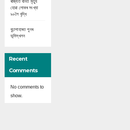
ৰাজ্যত বানত মৃত্যু
হোৱা লোকৰ সংখ্যা
৯৮লৈ বৃদ্ধি
বুঢ়াপাহাৰত পুনৰ
ভূমিস্খলন
Recent
Comments
No comments to
show.