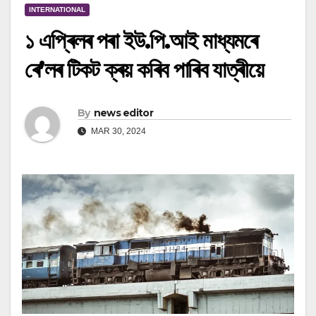
INTERNATIONAL
১ এপ্ৰিলৰ পৰা ইউ.পি.আই মাধ্যমৰে
ৰে’লৰ টিকট ক্ৰয় কৰিব পাৰিব যাত্ৰীয়ে
By
news editor
MAR 30, 2024