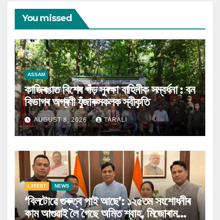
You missed
ASSAM
কাজিৰঙাত বিশেষ গঁড় সুৰক্ষা বাহিনীক সম্বৰ্ধনা : বন
বিভাগৰ অগ্ৰণী যুঁজাৰুসকলক স্বীকৃতি
AUGUST 8, 2026
TARALI
LATEST
NEWS
‘বিলটোৱে গুৰুত্ব পাই আছে’: ১২৫তম সংশোধনীৰ
কাম আগুৱাই লৈ গৈছে অমিত শ্বাহ, মিজোৰাম