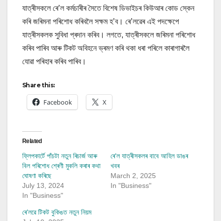
যাত্ৰীসকলে ৰে’ল কৰ্মচাৰীৰ সৈতে বিশেষ ডিভাইচৰ কিউআৰ কোড স্কেন
কৰি জৰিমনা পৰিশোধ কৰিবলৈ সক্ষম হ’ব। ৰে’লৱেৰ এই পদক্ষেপে
যাত্ৰীসকলক সুবিধা প্ৰদান কৰিব। লগতে, যাত্ৰীসকলে জৰিমনা পৰিশোধ
কৰিব পাৰিব আৰু টিকট অবিহনে ভ্ৰমণ কৰি থকা ধৰা পৰিলে কাৰাগাৰলৈ
যোৱা পৰিহাৰ কৰিব পাৰিব।
Share this:
Facebook
X
Related
ফ্লিপকাৰ্টে পাঁচটা নতুন ৰিচাৰ্জ আৰু
ৰে’ল যাত্ৰীসকলৰ বাবে আহিল ডাঙৰ
বিল পৰিশোধ শ্ৰেণী মুকলি কৰাৰ কথা
খবৰ
ঘোষণা কৰিছে
March 2, 2025
July 13, 2024
In "Business"
In "Business"
ৰে’লৱে টিকট বুকিঙত নতুন নিয়ম