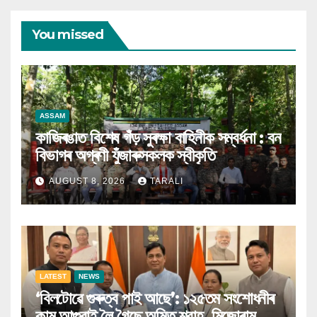
You missed
ASSAM
কাজিৰঙাত বিশেষ গঁড় সুৰক্ষা বাহিনীক সম্বৰ্ধনা : বন
বিভাগৰ অগ্ৰণী যুঁজাৰুসকলক স্বীকৃতি
AUGUST 8, 2026
TARALI
LATEST
NEWS
‘বিলটোৱে গুৰুত্ব পাই আছে’: ১২৫তম সংশোধনীৰ
কাম আগুৱাই লৈ গৈছে অমিত শ্বাহ, মিজোৰাম