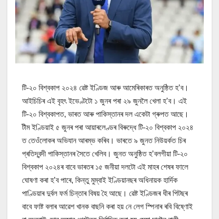
টি-২০ বিশ্বকাপ ২০২৪ ৱেষ্ট ইণ্ডিজ আৰু আমেৰিকাৰত অনুষ্ঠিত হ’ব।
আইচিচিৰ এই বৃহৎ ইভেণ্টটো ১ জুনৰ পৰা ২৯ জুনলৈ খেলা হ’ব। এই
টি-২০ বিশ্বকাপত, ভাৰত আৰু পাকিস্তানৰ দল একেটা গ্ৰুপত আছে।
টীম ইণ্ডিয়াই ৫ জুনৰ পৰা আয়াৰলেণ্ডৰ বিৰুদ্ধে টি-২০ বিশ্বকাপ ২০২৪
ত তেওঁলোকৰ অভিযান আৰম্ভ কৰিব। ভাৰতে ৯ জুনত নিউয়ৰ্কত চিৰ
প্ৰতিদ্বন্দী পাকিস্তানৰ সৈতে খেলিব। জুনত অনুষ্ঠিত হ’বলগীয়া টি-২০
বিশ্বকাপ ২০২৪ৰ বাবে ভাৰতৰ ১৫ জনীয়া দলটো এই মাহৰ শেষৰ ফালে
ঘোষণা কৰা হ’ব পাৰে, কিন্তু মুম্বাই ইণ্ডিয়ানছৰ অধিনায়ক হাৰ্দিক
পাণ্ডিয়াৰ দুৰ্বল ফৰ্ম চিন্তাৰ বিষয় হৈ আছে। ৱেষ্ট ইণ্ডিজৰ ধীৰ পিটছৰ
বাবে ফাষ্ট বলাৰ আৱেশ খানক বাছনি কৰা হয় নে লেগ স্পিনাৰ ৰবি বিষ্ণোই