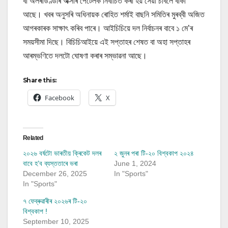
বা অলৰাউণ্ডাৰ অক্সাৰ পেটেলক নিৰ্বাচিত কৰা হয় সেয়া চাবলৈ বাকী
আছে। খবৰ অনুসৰি অধিনায়ক ৰোহিত শৰ্মাই বাছনি সমিতিৰ মুৰব্বী অজিত
আগৰকাৰক সাক্ষাৎ কৰিব পাৰে। আইচিচিয়ে দল নিৰ্বাচনৰ বাবে ১ মে’ৰ
সময়সীমা দিছে। বিচিচিআইয়ে এই সপ্তাহৰ শেষত বা অহা সপ্তাহৰ
আৰম্ভণিতে দলটো ঘোষণা কৰাৰ সম্ভাৱনা আছে।
Share this:
Facebook
X
Related
২০২৬ বৰ্ষটো ভাৰতীয় ক্ৰিকেট দলৰ
২ জুনৰ পৰা টি-২০ বিশ্বকাপ ২০২৪
বাবে হ’ব ব্যস্ততাৰে ভৰা
June 1, 2024
December 26, 2025
In "Sports"
In "Sports"
৭ ফেব্ৰুৱাৰীৰ ২০২৬ৰ টি-২০
বিশ্বকাপ !
September 10, 2025