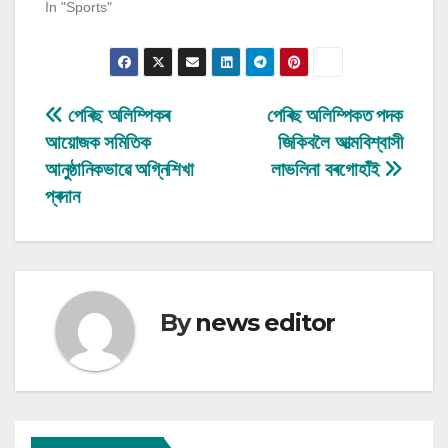
In "Sports"
Post
পেৰিছ অলিম্পিকৰ
পেৰিছ অলিম্পিকত পদক
আয়োজক সমিতিক
জিকিবলৈ আত্মবিশ্বাসী
navigation
আনুষ্ঠানিকভাৱে অগ্নিশিখা
লাভলিনা বৰগোহাঁই
প্ৰদান
By
news editor