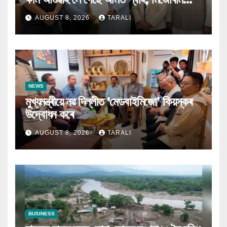
বিজেপিক ক’লে গৃহ ৰাজ্য মন্ত্ৰীয়ে
AUGUST 8, 2026
TARALI
NEWS
মুখ্যমন্ত্ৰীয়ে নৱ দিল্লীত ‘মেডবাইমিজো’ কিয়স্কৰ
উদ্বোধন কৰে
AUGUST 8, 2026
TARALI
BUSINESS