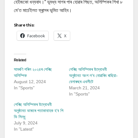
হেইজকো ধন্যবাদ।” ভূমধ্য সাগৰ পাৰ হোৱাৰ পিছত, অলিম্পিকৰ শিখা ৮
মে’ত মাৰ্চেইলত ফ্ৰান্সৰ ভূমিত আহিব।
Share this:
Facebook
X
Related
সামৰণি পৰিল ২০২৪ৰ পেৰিছ
পেৰিছ অলিম্পিকৰ উদ্বোধনী
অলিম্পিক
অনুষ্ঠানত অংশ ল’ব নোৱাৰিব ৰাছিয়া-
August 12, 2024
বেলাৰুছৰ এথলীটে
In "Sports"
March 21, 2024
In "Sports"
পেৰিছ অলিম্পিকৰ উদ্বোধনী
অনুষ্ঠানত ভাৰতৰ পতাকাবাহক হ’ব পি
ভি সিন্ধু
July 9, 2024
In "Latest"