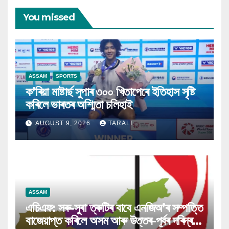
You missed
ASSAM
SPORTS
ক’ৰিয়া মাষ্টাৰ্ছ সুপাৰ ৩০০ খিতাপেৰে ইতিহাস সৃষ্টি
কৰিলে ভাৰতৰ অশ্মিতা চলিহাই
AUGUST 9, 2026
TARALI
ASSAM
এচিএফ: সৰু-সুৰা ত্ৰুটিৰ বাবে এনজিঅ’ৰ সম্পত্তি
বাজেয়াপ্ত কৰিলে অসম আৰু উত্তৰ-পূৰ্বৰ দৰিদ্ৰই