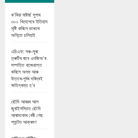
ক’ৰিয়া মাষ্টাৰ্ছ সুপাৰ
৩০০ খিতাপেৰে ইতিহাস
সৃষ্টি কৰিলে ভাৰতৰ
অশ্মিতা চলিহাই
এচিএফ: সৰু-সুৰা
ত্ৰুটিৰ বাবে এনজিঅ’ৰ
সম্পত্তি বাজেয়াপ্ত
কৰিলে অসম আৰু
উত্তৰ-পূৰ্বৰ দৰিদ্ৰই
ক্ষতিগ্ৰস্ত হ’ব
ছৌদি আৰৱৰ আল
জুবাইলস্থিত ছৌদি
আৰামকোৰ বেৰী গেছ
প্লান্টত আক্ৰমণ