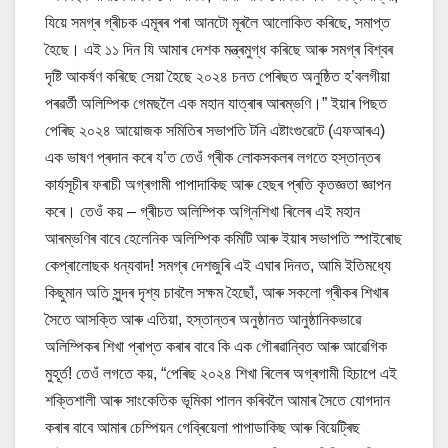
যিয়ে সমগ্ৰ গ্ৰীচক এমূৰৰ পৰা আনটো মূৰলৈ আলোকিত কৰিছে, সমাপ্ত
হৈছে। এই ১১ দিন যি আমাৰ দেশক মন্ত্ৰমুগ্ধ কৰিছে আৰু সমগ্ৰ বিশ্বৰ
দৃষ্টি আকৰ্ষণ কৰিছে সেয়া হৈছে ২০২৪ চনত পেৰিছত অনুষ্ঠিত হ’বলগীয়া
পৰৱৰ্তী অলিম্পিক গেমছলৈ এক মহান যাত্ৰাৰ আৰম্ভণি।” ইয়াৰ পিছত
পেৰিছ ২০২৪ আয়োজক সমিতিৰ সভাপতি টনি এষ্টাংগুৱেটে (এফআৰএ)
এক ভাষণ প্ৰদান কৰে য’ত তেওঁ গ্ৰীক লোকসকলৰ লগতে হস্তান্তৰ
কাৰ্যসূচীৰ ফৰাচী অগ্ৰগামী পাপাদাকিছ আৰু হেছৰ প্ৰতি কৃতজ্ঞতা জ্ঞাপন
কৰে। তেওঁ কয় – গ্ৰীচত অলিম্পিক অগ্নিশিখা ৰিলেৰ এই মহান
আৰম্ভণিৰ বাবে হেলেনিক অলিম্পিক কমিটি আৰু ইয়াৰ সভাপতি স্পাইৰোছ
কেপ্ৰালোছক ধন্যবাদ! সমগ্ৰ দেশজুৰি এই এঘাৰ দিনত, আমি ইতিমধ্যে
কিছুমান অতি সুন্দৰ দৃশ্য চাবলৈ সক্ষম হৈছোঁ, আৰু সকলো গ্ৰীকৰ শিখাৰ
সৈতে আসক্তি আৰু এতিয়া, হস্তান্তৰ অনুষ্ঠানত আনুষ্ঠানিকভাৱে
অলিম্পিকৰ শিখা প্ৰাপ্ত কৰাৰ বাবে কি এক গৌৰৱান্বিত আৰু আৱেগিক
মুহূৰ্ত! তেওঁ লগতে কয়, “পেৰিছ ২০২৪ শিখা ৰিলেৰ অগ্ৰগামী হিচাপে এই
শক্তিশালী আৰু সাংকেতিক ভূমিকা পালন কৰিবলৈ আমাৰ সৈতে যোগদান
কৰাৰ বাবে আমাৰ চেম্পিয়ন গেব্ৰিয়েলা পাপাডাকিছ আৰু বিয়েট্ৰিছ