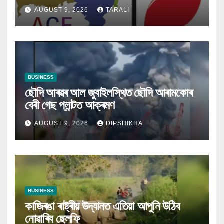
ক্ষতিগ্ৰস্ত হ’ব
AUGUST 9, 2026
TARALI
BUSINESS
ছৌদি আৰৱৰ আল জুবাইলস্থিত ছৌদি আৰামকোৰ
বেৰী গেছ প্লান্টত আক্ৰমণ
AUGUST 9, 2026
DIPSHIKHA
BUSINESS
কাজিৰঙা ৰাষ্ট্ৰীয় উদ্যানত এতিয়া আপুনি উঠিব
নোৱাৰিব ছেলফি