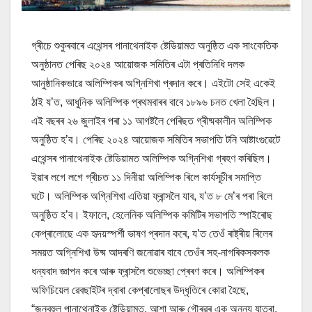
গ্ৰীচে শুকুৰবাৰে এথেন্সৰ পানাথেনাইক ষ্টেডিয়ামত অনুষ্ঠিত এক সাংকেতিক
অনুষ্ঠানত পেৰিছ ২০২৪ আয়োজক সমিতিৰ এটা প্ৰতিনিধি দলক
আনুষ্ঠানিকভাৱে অলিম্পিকৰ অগ্নিশিখা প্ৰদান কৰে। এইটো সেই একেই
ঠাই য’ত, আধুনিক অলিম্পিক প্ৰথমবাৰৰ বাবে ১৮৯৬ চনত খেলা হৈছিল।
এই বছৰৰ ২৬ জুলাইৰ পৰা ১১ আগষ্টলৈ পেৰিছত গ্ৰীষ্মকালীন অলিম্পিক
অনুষ্ঠিত হ’ব। পেৰিছ ২০২৪ আয়োজক সমিতিৰ সভাপতি টনি আষ্টাংগুৱেটে
এথেন্সৰ পানাথেনাইক ষ্টেডিয়ামত অলিম্পিক অগ্নিশিখা গ্ৰহণ কৰিছিল।
ইয়াৰ লগে লগে গ্ৰীচত ১১ দিনীয়া অলিম্পিক ৰিলে কাৰ্যসূচীৰ সমাপ্তি
ঘটে। অলিম্পিক অগ্নিশিখা এতিয়া ফ্ৰান্সলৈ যাব, য’ত ৮ মে’ৰ পৰা ৰিলে
অনুষ্ঠিত হ’ব। ইফালে, হেলেনিক অলিম্পিক কমিটিৰ সভাপতি স্পাইৰোছ
কেপ্ৰালোছে এক হৃদয়স্পৰ্শী ভাষণ প্ৰদান কৰে, য’ত তেওঁ ৰাষ্ট্ৰীয় ৰিলেৰ
সময়ত অগ্নিশিখা উষ্ম আদৰণি জনোৱাৰ বাবে তেওঁৰ সহ-নাগৰিকসকলক
ধন্যবাদ জ্ঞাপন কৰে আৰু ফ্ৰান্সলৈ শুভেচ্ছা প্ৰেৰণ কৰে। অলিম্পিকৰ
অফিচিয়েল ৱেবছাইটৰ দ্বাৰা কেপ্ৰালোছৰ উদ্ধৃতিৰে কোৱা হৈছে,
“জনবহুল পানাথেনাইক ষ্টেডিয়ামত, আশা আৰু গৌৰৱৰ এক অনন্য যাত্ৰা,