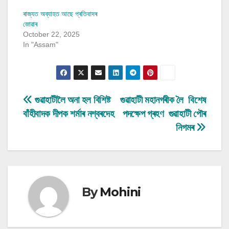
ৰাজ্যত অব্যাহত আছে প্ৰতিবাদৰ
জোৱাৰ
October 22, 2025
In "Assam"
Post
গুৱাহাটীলৈ অনা হল বিশিষ্ট
গুৱাহাটী মহানগৰীক লৈ বিশেষ
বাঁহীবাদক দীপক শৰ্মাৰ নশ্বৰদেহ
পদক্ষেপ গ্ৰহণ গুৱাহাটী পৌৰ
navigation
নিগমৰ
By
Mohini