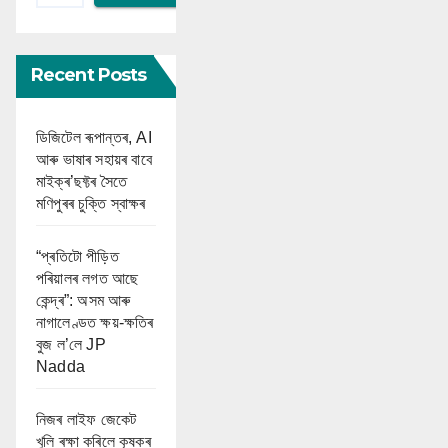
Recent Posts
ডিজিটেল ৰূপান্তৰ, AI
আৰু ভাষাৰ সহায়ৰ বাবে
মাইক্ৰ’ছফ্টৰ সৈতে
মণিপুৰৰ চুক্তি স্বাক্ষৰ
“প্ৰতিটো পীড়িত
পৰিয়ালৰ লগত আছে
কেন্দ্ৰ”: অসম আৰু
নাগালেণ্ডত ক্ষয়-ক্ষতিৰ
বুজ ল’লে JP
Nadda
নিজৰ লাইফ জেকেট
খুলি ৰক্ষা কৰিলে কৃষকৰ