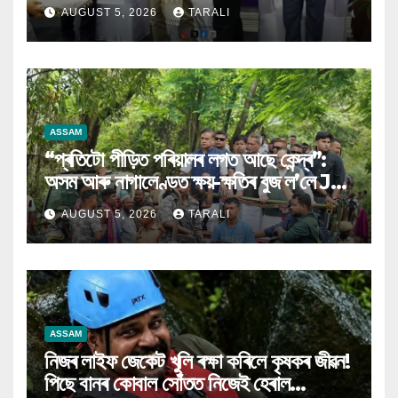
AUGUST 5, 2026
TARALI
ASSAM
“প্ৰতিটো পীড়িত পৰিয়ালৰ লগত আছে কেন্দ্ৰ”:
অসম আৰু নাগালেণ্ডত ক্ষয়-ক্ষতিৰ বুজ ল’লে JP
Nadda
AUGUST 5, 2026
TARALI
ASSAM
নিজৰ লাইফ জেকেট খুলি ৰক্ষা কৰিলে কৃষকৰ জীৱন!
পিছে বানৰ কোবাল সোঁতত নিজেই হেৰাল