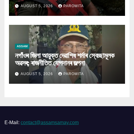
স্বেচ্ছাসেৱক ৰাজেশ
AUGUST 5, 2026
PAROMITA
ASSAM
নগাঁওৰ জিলা আয়ুক্ত দেৱাশিষ শৰ্মাৰ স্বেচ্ছামূলক
অৱসৰ; ৰাজনীতিত যোগদানৰ জল্পনা
AUGUST 5, 2026
PAROMITA
E-Mail:
contact@assamsamay.com