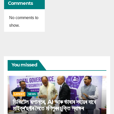
Comments
No comments to
show.
You missed
LATEST
NEWS
ডিজিটেল ৰূপান্তৰ, AI আৰু ভাষাৰ সহায়ৰ বাবে
মাইক্ৰ’ছফ্টৰ সৈতে মণিপুৰৰ চুক্তি স্বাক্ষৰ