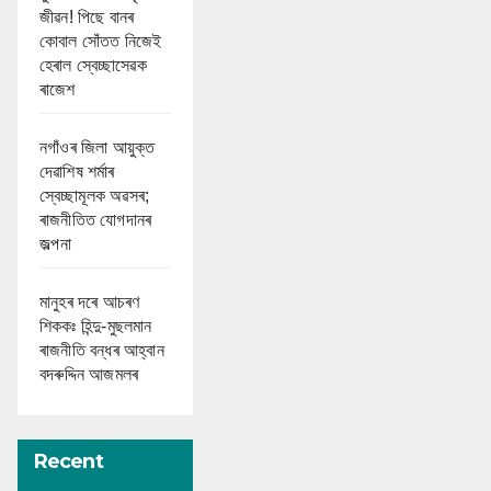
জীৱন! পিছে বানৰ
কোবাল সোঁতত নিজেই
হেৰাল স্বেচ্ছাসেৱক
ৰাজেশ
নগাঁওৰ জিলা আয়ুক্ত
দেৱাশিষ শৰ্মাৰ
স্বেচ্ছামূলক অৱসৰ;
ৰাজনীতিত যোগদানৰ
জল্পনা
মানুহৰ দৰে আচৰণ
শিককঃ হিন্দু-মুছলমান
ৰাজনীতি বন্ধৰ আহ্বান
বদৰুদ্দিন আজমলৰ
Recent