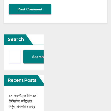
Search
Search
Recent Posts
১০ ছেপ্টেম্বৰ ভিতৰত
ডিজিটেল জৰীপেৰে
নিখুঁত বানক্ষতিৰ তথ্য