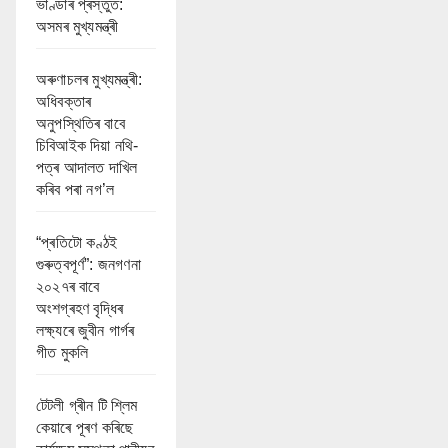
ভাণ্ডাৰ প্ৰস্তুত:
অসমৰ মুখ্যমন্ত্ৰী
অৰুণাচলৰ মুখ্যমন্ত্ৰী:
অধিবক্তাৰ
অনুপস্থিতিৰ বাবে
চিবিআইক দিয়া নথি-
পত্ৰ আদালত দাখিল
কৰিব পৰা নগ’ল
“প্ৰতিটো কণ্ঠই
গুৰুত্বপূৰ্ণ”: জনগণনা
২০২৭ৰ বাবে
অংশগ্ৰহণ বৃদ্ধিৰ
লক্ষ্যৰে জুবীন গাৰ্গৰ
গীত মুকলি
টেটলী গ্ৰীন টি শ্লিম
কেয়াৰে পূৰণ কৰিছে