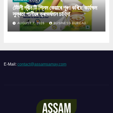
টেটলী গ্ৰীন টি শ্লিম কেয়াৰে পূৰণ কৰিছে কাৰ্যক্ষম
সুস্থতা পানীয়ৰ ক্ৰমবৰ্ধমান চাহিদা
AUGUST 7, 2026
BUSINESS BUREAU
E-Mail:
contact@assamsamay.com