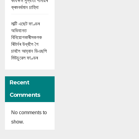
কাৰ্যক্ষম সুস্থতা পানীয়ৰ
ক্ৰমবৰ্ধমান চাহিদা
মাল্টি এছেট ফাণ্ডৰ
অভিযানত
বিনিয়োগকাৰীসকলক
ৰিটাৰ্নৰ উৰ্ধ্বলৈ গৈ
চাবলৈ আহ্বান ডিএছপি
মিউচুৱেল ফাণ্ডৰ
Recent
Comments
No comments to
show.