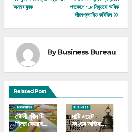
Post
অসমৰ যুৱক
পদক্ষেপে ৭.৮ নিযুতৰো অধিক
navigation
জীৱনপ্ৰভাৱিত কৰিছিল
By
Business Bureau
Related Post
BUSINESS
BUSINESS
টেটলী গ্ৰীন টি
মাল্টি এছেট
শ্লিম কেয়াৰে
ফাণ্ডৰ অভিযানত
পূৰণ কৰিছে
বিনিয়োগকাৰীসক