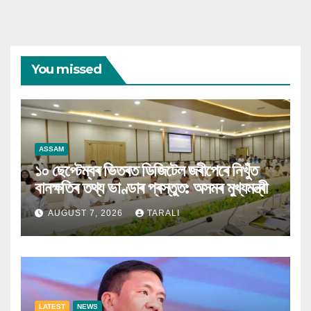
You missed
ASSAM
১০ ছেপ্টেম্বৰ ভিতৰত ডিজিটেল জৰীপেৰে নিখুঁত
বানক্ষতিৰ তথ্য ভাণ্ডাৰ প্ৰস্তুত: অসমৰ মুখ্যমন্ত্ৰী
AUGUST 7, 2026
TARALI
LATEST
NEWS