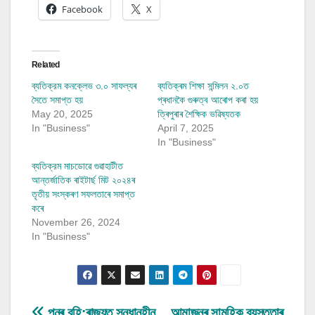
Facebook
X
Related
ব্যতিক্রম কনক্লেভ ৩.০ সাফল্যৰ
ব্যতিক্ৰম শিক্ষা সন্মিলন ২.০ত
সৈতে সমাপ্ত হয়
প্ৰধানকৈ গুৰুত্ব আৰোপ কৰা হয়
May 20, 2025
ত্ৰিপুৰাৰ শৈক্ষিক ভৱিষ্যতক
In "Business"
April 7, 2025
In "Business"
ব্যতিক্রম মাচডোৱে গুৱাহাটীত
আন্তৰ্জাতিক ৰাইটাৰ্ছ মিট ২০২৪ৰ
তৃতীয় সংস্কৰণ সফলতাৰে সমাপ্ত
কৰে
November 26, 2024
In "Business"
পুনৰ বহি:ৰাজ্যত সন্ধানহীন
আমাজনৰ সামূহিক ব্যস্ততাৰ