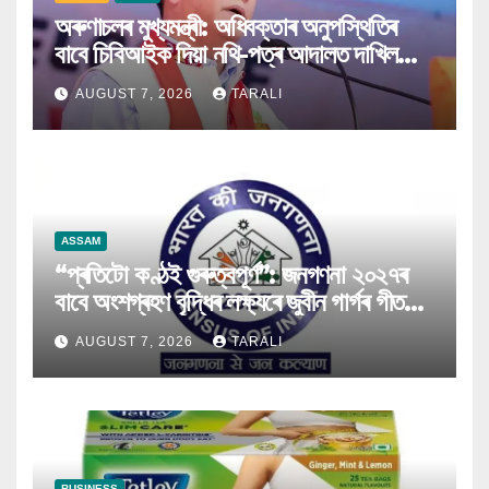
অৰুণাচলৰ মুখ্যমন্ত্ৰী: অধিবক্তাৰ অনুপস্থিতিৰ
বাবে চিবিআইক দিয়া নথি-পত্ৰ আদালত দাখিল
কৰিব পৰা নগ’ল
AUGUST 7, 2026
TARALI
ASSAM
“প্ৰতিটো কণ্ঠই গুৰুত্বপূৰ্ণ”: জনগণনা ২০২৭ৰ
বাবে অংশগ্ৰহণ বৃদ্ধিৰ লক্ষ্যৰে জুবীন গাৰ্গৰ গীত
মুকলি
AUGUST 7, 2026
TARALI
BUSINESS