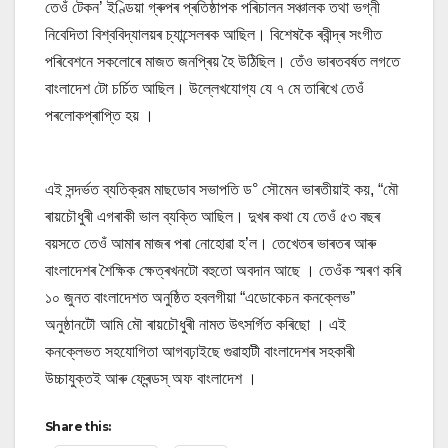
তেওঁ টেকন’ ইণ্ডিয়া গ্ৰুপৰ প্ৰতিষ্ঠাপক পৰিচালন সঞ্চালক তথা ভগ্নী
নিবেদিতা বিশ্ববিদ্যালয়ৰ চ্যান্সেলৰক আছিল। বিশেষকৈ ৰবীন্দ্ৰ সংগীত
পৰিবেশনে সকলোৰে মাজত জনপ্ৰিয় হৈ উঠিছিল। তেঁও ভাৰতবৰ্ষত লগতে
বাংলাদেশ টো চর্চিত আছিল। উল্লেখযোগ্য যে ৭ মে তাৰিখে তেওঁ
পৰলোকপ্ৰাপ্তি হয় ।
এই সন্দর্ভত ব্যতিক্রম মাছডোব সভাপতি ড° সৌমেন ভাৰতীয়াই কয়, “মৌ
ৰায়চৌধুৰী এগৰাকী ভাল ব্যক্তি আছিল। দুখৰ কথা যে তেওঁ ৫৩ বছৰ
বয়সতে তেওঁ আমাৰ মাজৰ পৰা নোহোৱা হ’ল। তেখেতৰ ভাৰতৰ আৰু
বাংলাদেশৰ শৈক্ষিক ক্ষেত্ৰখনটো বহুতো অবদান আছে । তেওঁক স্মৰণ কৰি
১০ জুনত বাংলাদেশত অনুষ্ঠিত হবলগীয়া “এডোকেচন কনক্লেভ”
অনুষ্ঠানটৌ আমি মৌ ৰায়চৌধুৰী নামত উৎসৰ্গিত কৰিছো । এই
কনক্লেভত সহযোগিতা আগবঢ়াইছে গুৱাহাটী বাংলাদেশৰ সহকাৰী
উচ্চাযুক্তই আৰু ফ্ৰেন্ডস্ অফ বাংলাদেশ ।
Share this: