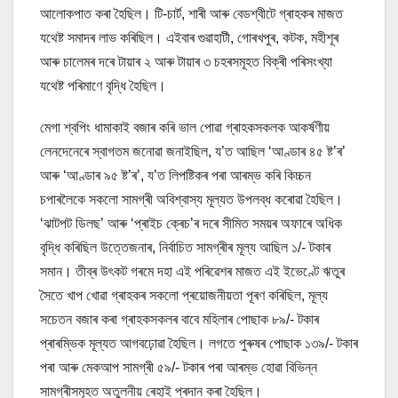
আলোকপাত কৰা হৈছিল। টি-চাৰ্ট, শাৰী আৰু বেডশ্বীটে গ্ৰাহকৰ মাজত
যথেষ্ট সমাদৰ লাভ কৰিছিল। এইবাৰ গুৱাহাটী, গোৰখপুৰ, কটক, মহীশূৰ
আৰু চালেমৰ দৰে টায়াৰ ২ আৰু টায়াৰ ৩ চহৰসমূহত বিক্ৰী পৰিসংখ্যা
যথেষ্ট পৰিমাণে বৃদ্ধি হৈছিল।
মেগা শ্বপিং ধামাকাই বজাৰ কৰি ভাল পোৱা গ্ৰাহকসকলক আকৰ্ষণীয়
লেনদেনেৰে স্বাগতম জনোৱা জনাইছিল, য’ত আছিল ‘আণ্ডাৰ ৪৫ ষ্ট’ৰ’
আৰু ‘আণ্ডাৰ ৯৫ ষ্ট’ৰ’, য’ত লিপষ্টিকৰ পৰা আৰম্ভ কৰি কিচ্চন
চপাৰলৈকে সকলো সামগ্ৰী অবিশ্বাস্য মূল্যত উপলব্ধ কৰোৱা হৈছিল।
‘ঝাটপট ডিলছ’ আৰু ‘প্ৰাইচ ক্ৰেচ’ৰ দৰে সীমিত সময়ৰ অফাৰে অধিক
বৃদ্ধি কৰিছিল উত্তেজনাৰ, নিৰ্বাচিত সামগ্ৰীৰ মূল্য আছিল ১/- টকাৰ
সমান। তীব্ৰ উৎকট গৰমে দহা এই পৰিৱেশৰ মাজত এই ইভেণ্টে ঋতুৰ
সৈতে খাপ খোৱা গ্ৰাহকৰ সকলো প্ৰয়োজনীয়তা পূৰণ কৰিছিল, মূল্য
সচেতন বজাৰ কৰা গ্ৰাহকসকলৰ বাবে মহিলাৰ পোছাক ৮৯/- টকাৰ
প্ৰাৰম্ভিক মূল্যত আগবঢ়োৱা হৈছিল। লগতে পুৰুষৰ পোছাক ১৩৯/- টকাৰ
পৰা আৰু মেকআপ সামগ্ৰী ৫৯/- টকাৰ পৰা আৰম্ভ হোৱা বিভিন্ন
সামগ্ৰীসমূহত অতুলনীয় ৰেহাই প্ৰদান কৰা হৈছিল।