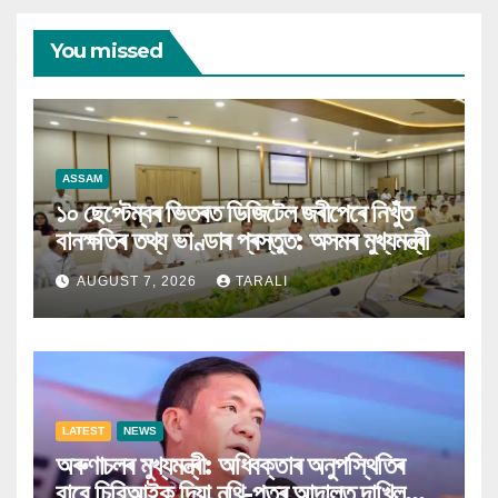
You missed
ASSAM
১০ ছেপ্টেম্বৰ ভিতৰত ডিজিটেল জৰীপেৰে নিখুঁত
বানক্ষতিৰ তথ্য ভাণ্ডাৰ প্ৰস্তুত: অসমৰ মুখ্যমন্ত্ৰী
AUGUST 7, 2026
TARALI
LATEST
NEWS
অৰুণাচলৰ মুখ্যমন্ত্ৰী: অধিবক্তাৰ অনুপস্থিতিৰ
বাবে চিবিআইক দিয়া নথি-পত্ৰ আদালত দাখিল