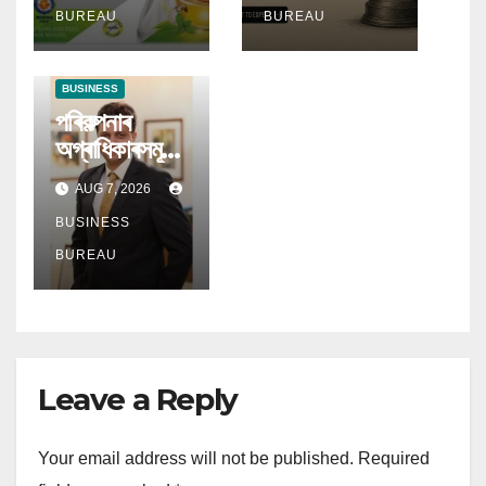
ক্ৰমবৰ্ধমান চাহিদা
আহ্বান ডিএছপি
BUREAU
BUREAU
মিউচুৱেল ফাণ্ডৰ
BUSINESS
পৰিকল্পনাৰ
অগ্ৰাধিকাৰসমূহ
বিকশিত হোৱাৰ
AUG 7, 2026
লগে লগে
অৱসৰকালীন
BUSINESS
উপাৰ্জনে লাভ
BUREAU
কৰিছে প্ৰধান
গুৰুত্ব
Leave a Reply
Your email address will not be published.
Required