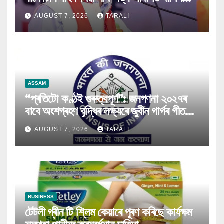
কৰিব পৰা নগ’ল
AUGUST 7, 2026
TARALI
ASSAM
“প্ৰতিটো কণ্ঠই গুৰুত্বপূৰ্ণ”: জনগণনা ২০২৭ৰ
বাবে অংশগ্ৰহণ বৃদ্ধিৰ লক্ষ্যৰে জুবীন গাৰ্গৰ গীত
মুকলি
AUGUST 7, 2026
TARALI
BUSINESS
টেটলী গ্ৰীন টি শ্লিম কেয়াৰে পূৰণ কৰিছে কাৰ্যক্ষম