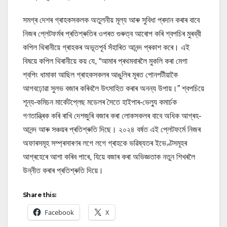
সমগ্ৰ দেশৰ গ্ৰাহকসকলক অতুলনীয় মূল্য আৰু সুবিধা প্ৰদান কৰাৰ বাবে
নিজৰ প্লেটফৰ্মৰ প্ৰতিশ্ৰুতিৰ ওপৰত গুৰুত্ব আৰোপ কৰি শ্বপচিৰ মুৰব্বী
কপিল থিৰানীয়ে গ্ৰাহকৰ অভূতপূৰ্ব সঁহাৰিত আনন্দ প্ৰকাশ কৰে। এই
বিষয়ে কপিল থিৰানীয়ে কয় যে, “আমাৰ প্ৰথমবাৰলৈ মুকলি কৰা মেগা
শ্বপিং ধামাকা আছিল গ্ৰাহকসকলৰ আঙুলিৰ মূৰত পোনপটীয়াকৈ
আগবঢ়োৱা সুলভ বজাৰ কৰিবলৈ উৎসাহিত কৰাৰ অনন্য উপায়।” শ্বপচিয়ে
শূন্য-কমিচন মাৰ্কেটপ্লেছ মডেলৰ সৈতে হাইপাৰ-ভেল্যু কমাৰ্চক
গণতান্ত্ৰিক কৰি ৰাখি দেশজুৰি বজাৰ কৰা লোকসকলৰ বাবে অধিক আগ্ৰহ-
আনন্দ আৰু সঞ্চয়ৰ প্ৰতিশ্ৰুতি দিছে। ২০২৪ বৰ্ষত এই প্লেটফৰ্মে নিজৰ
অফাৰসমূহ সম্প্ৰসাৰণৰ লগে লগে গ্ৰাহকে ভৱিষ্যতৰ ইভেণ্টসমূহৰ
আগ্ৰহেৰে আশা কৰিব পাৰে, যিয়ে বজাৰ কৰা অভিজ্ঞতাক নতুন শিখৰলৈ
উন্নীত কৰাৰ প্ৰতিশ্ৰুতি দিয়ে।
Share this:
Facebook
X