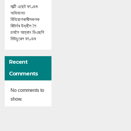
মাল্টি এছেট ফাণ্ডৰ
অভিযানত
বিনিয়োগকাৰীসকলক
ৰিটাৰ্নৰ উৰ্ধ্বলৈ গৈ
চাবলৈ আহ্বান ডিএছপি
মিউচুৱেল ফাণ্ডৰ
Recent
Comments
No comments to
show.