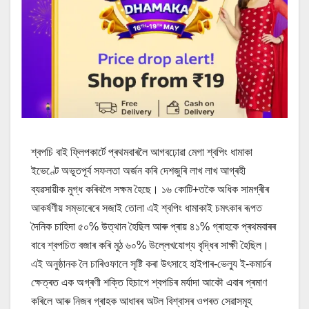
শ্বপচি বাই ফ্লিপকাৰ্টে প্ৰথমবাৰলৈ আগবঢ়োৱা মেগা শ্বপিং ধামাকা
ইভেণ্টে অভূতপূৰ্ব সফলতা অৰ্জন কৰি দেশজুৰি লাখ লাখ আগ্ৰহী
ব্যৱসায়ীক মুগ্ধ কৰিবলৈ সক্ষম হৈছে। ১৬ কোটি+তকৈ অধিক সামগ্ৰীৰ
আকৰ্ষণীয় সম্ভাৰেৰে সজাই তোলা এই শ্বপিং ধামাকাই চমৎকাৰ ৰূপত
দৈনিক চাহিদা ৫০% উত্থান হৈছিল আৰু প্ৰায় ৪১% গ্ৰাহকে প্ৰথমবাৰৰ
বাবে শ্বপচিত বজাৰ কৰি মুঠ ৬০% উল্লেখযোগ্য বৃদ্ধিৰ সাক্ষী হৈছিল।
এই অনুষ্ঠানক লৈ চাৰিওফালে সৃষ্টি কৰা উৎসাহে হাইপাৰ-ভেল্যু ই-কমাৰ্চৰ
ক্ষেত্ৰত এক অগ্ৰণী শক্তি হিচাপে শ্বপচিৰ মৰ্যাদা আকৌ এবাৰ প্ৰমাণ
কৰিলে আৰু নিজৰ গ্ৰাহক আধাৰৰ অটল বিশ্বাসৰ ওপৰত সেৱাসমূহ