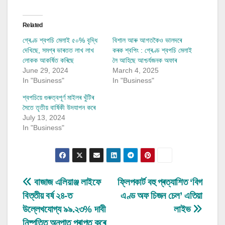
Related
গ্ৰেণ্ড শ্বপচি মেলাই ৫০% বৃদ্ধি
বিশাল আৰু আগতকৈও ভালদৰে
দেখিছে, সমগ্ৰ ভাৰতত লাখ লাখ
কৰক শ্বপিং : গ্ৰেণ্ড শ্বপচি মেলাই
লোকক আকৰ্ষিত কৰিছে
লৈ আহিছে আশ্চৰ্যজনক অফাৰ
June 29, 2024
March 4, 2025
In "Business"
In "Business"
শ্বপচিয়ে গুৰুত্বপূৰ্ণ মাইলৰ খুঁটিৰ
সৈতে তৃতীয় বাৰ্ষিকী উদযাপন কৰে
July 13, 2024
In "Business"
Post
বাজাজ এলিয়াঞ্জ লাইফে
ফ্লিপকাৰ্ট বহু প্ৰত্যাশিত ‘বিগ
বিত্তীয় বৰ্ষ ২৪-ত
এণ্ড অফ চিজন চেল’ এতিয়া
navigation
উল্লেখযোগ্য ৯৯.২৩% দাবী
লাইভ
নিষ্পত্তি অনুপাত প্ৰাপ্ত কৰে