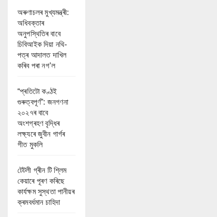
অৰুণাচলৰ মুখ্যমন্ত্ৰী:
অধিবক্তাৰ
অনুপস্থিতিৰ বাবে
চিবিআইক দিয়া নথি-
পত্ৰ আদালত দাখিল
কৰিব পৰা নগ’ল
“প্ৰতিটো কণ্ঠই
গুৰুত্বপূৰ্ণ”: জনগণনা
২০২৭ৰ বাবে
অংশগ্ৰহণ বৃদ্ধিৰ
লক্ষ্যৰে জুবীন গাৰ্গৰ
গীত মুকলি
টেটলী গ্ৰীন টি শ্লিম
কেয়াৰে পূৰণ কৰিছে
কাৰ্যক্ষম সুস্থতা পানীয়ৰ
ক্ৰমবৰ্ধমান চাহিদা