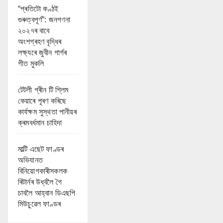
“প্ৰতিটো কণ্ঠই
গুৰুত্বপূৰ্ণ”: জনগণনা
২০২৭ৰ বাবে
অংশগ্ৰহণ বৃদ্ধিৰ
লক্ষ্যৰে জুবীন গাৰ্গৰ
গীত মুকলি
টেটলী গ্ৰীন টি শ্লিম
কেয়াৰে পূৰণ কৰিছে
কাৰ্যক্ষম সুস্থতা পানীয়ৰ
ক্ৰমবৰ্ধমান চাহিদা
মাল্টি এছেট ফাণ্ডৰ
অভিযানত
বিনিয়োগকাৰীসকলক
ৰিটাৰ্নৰ উৰ্ধ্বলৈ গৈ
চাবলৈ আহ্বান ডিএছপি
মিউচুৱেল ফাণ্ডৰ