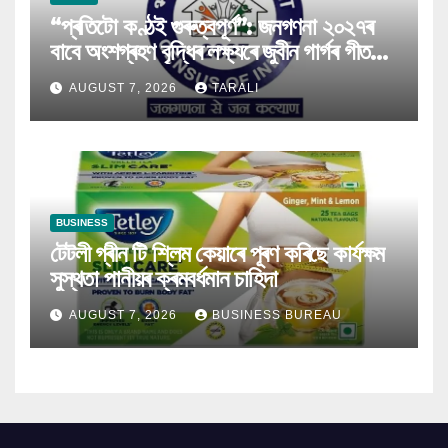
“প্ৰতিটো কণ্ঠই গুৰুত্বপূৰ্ণ”: জনগণনা ২০২৭ৰ
বাবে অংশগ্ৰহণ বৃদ্ধিৰ লক্ষ্যৰে জুবীন গাৰ্গৰ গীত
মুকলি
AUGUST 7, 2026
TARALI
BUSINESS
টেটলী গ্ৰীন টি শ্লিম কেয়াৰে পূৰণ কৰিছে কাৰ্যক্ষম
সুস্থতা পানীয়ৰ ক্ৰমবৰ্ধমান চাহিদা
AUGUST 7, 2026
BUSINESS BUREAU