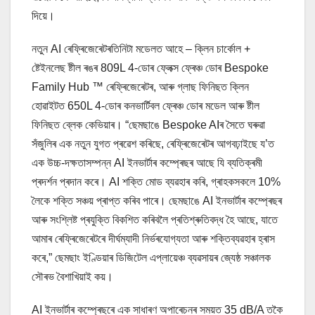
দিয়ে।
নতুন AI ৰেফ্ৰিজেৰেটৰতিনিটা মডেলত আহে – ক্লিন চাৰ্কোল +
ষ্টেইনলেছ ষ্টীল ৰঙৰ 809L 4-ডোৰ ফ্লেক্স ফ্ৰেঞ্চ ডোৰ Bespoke
Family Hub ™ ৰেফ্ৰিজেৰেটৰ, আৰু গ্লাছ ফিনিছত ক্লিন
হোৱাইটত 650L 4-ডোৰ কনভাৰ্টিবল ফ্ৰেঞ্চ ডোৰ মডেল আৰু ষ্টীল
ফিনিছত ব্লেক কেভিয়াৰ। “ছেমছাঙে Bespoke AIৰ সৈতে ঘৰুৱা
সঁজুলিৰ এক নতুন যুগত প্ৰৱেশ কৰিছে, ৰেফ্ৰিজেৰেটৰ আগবঢ়াইছে য’ত
এক উচ্চ-দক্ষতাসম্পন্ন AI ইনভাৰ্টাৰ কম্প্ৰেছৰ আছে যি ব্যতিক্ৰমী
প্ৰদৰ্শন প্ৰদান কৰে। AI শক্তি মোড ব্যৱহাৰ কৰি, গ্ৰাহকসকলে 10%
লৈকে শক্তি সঞ্চয় প্ৰাপ্ত কৰিব পাৰে। ছেমছাঙে AI ইনভাৰ্টাৰ কম্প্ৰেছৰ
আৰু সংশ্লিষ্ট প্ৰযুক্তি বিকশিত কৰিবলৈ প্ৰতিশ্ৰুতিবদ্ধ হৈ আছে, যাতে
আমাৰ ৰেফ্ৰিজেৰেটৰে দীৰ্ঘম্যাদী নিৰ্ভৰযোগ্যতা আৰু শক্তিব্যৱহাৰ হ্ৰাস
কৰে,” ছেমছাং ইণ্ডিয়াৰ ডিজিটেল এপ্লায়েঞ্চ ব্যৱসায়ৰ জ্যেষ্ঠ সঞ্চালক
সৌৰভ বৈশাখিয়াই কয়।
AI ইনভাৰ্টাৰ কম্প্ৰেছৰে এক সাধাৰণ অপাৰেচনৰ সময়ত 35 dB/A তকৈ