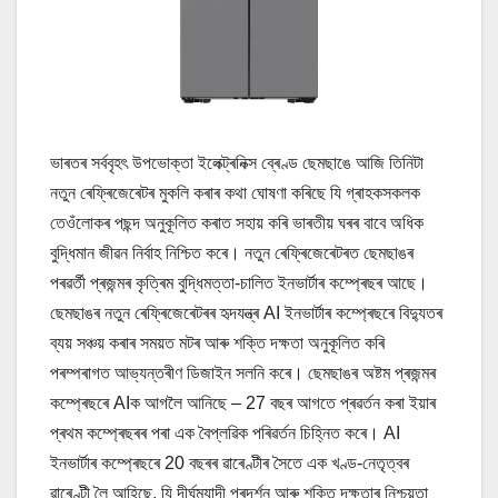
ভাৰতৰ সৰ্ববৃহৎ উপভোক্তা ইলেক্ট্ৰনিক্স ব্ৰেণ্ড ছেমছাঙে আজি তিনিটা
নতুন ৰেফ্ৰিজেৰেটৰ মুকলি কৰাৰ কথা ঘোষণা কৰিছে যি গ্ৰাহকসকলক
তেওঁলোকৰ পছন্দ অনুকূলিত কৰাত সহায় কৰি ভাৰতীয় ঘৰৰ বাবে অধিক
বুদ্ধিমান জীৱন নিৰ্বাহ নিশ্চিত কৰে। নতুন ৰেফ্ৰিজেৰেটৰত ছেমছাঙৰ
পৰৱৰ্তী প্ৰজন্মৰ কৃত্ৰিম বুদ্ধিমত্তা-চালিত ইনভাৰ্টাৰ কম্প্ৰেছৰ আছে।
ছেমছাঙৰ নতুন ৰেফ্ৰিজেৰেটৰৰ হৃদযন্ত্ৰ AI ইনভাৰ্টাৰ কম্প্ৰেছৰে বিদ্যুতৰ
ব্যয় সঞ্চয় কৰাৰ সময়ত মটৰ আৰু শক্তি দক্ষতা অনুকূলিত কৰি
পৰম্পৰাগত আভ্যন্তৰীণ ডিজাইন সলনি কৰে। ছেমছাঙৰ অষ্টম প্ৰজন্মৰ
কম্প্ৰেছৰে AIক আগলৈ আনিছে – 27 বছৰ আগতে প্ৰৱৰ্তন কৰা ইয়াৰ
প্ৰথম কম্প্ৰেছৰৰ পৰা এক বৈপ্লৱিক পৰিৱৰ্তন চিহ্নিত কৰে। AI
ইনভাৰ্টাৰ কম্প্ৰেছৰে 20 বছৰৰ ৱাৰেণ্টীৰ সৈতে এক খণ্ড-নেতৃত্বৰ
ৱাৰেণ্টী লৈ আহিছে, যি দীৰ্ঘম্যাদী প্ৰদৰ্শন আৰু শক্তি দক্ষতাৰ নিশ্চয়তা