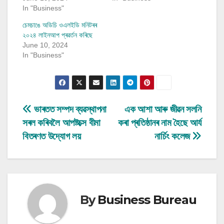
In "Business"
চেমচাঙে অডিচি ওএলইডি মনিটৰৰ
২০২৪ লাইনআপ প্ৰৱৰ্তন কৰিছে
June 10, 2024
In "Business"
Post
ভাৰতত সম্পদ ব্যৱস্থাপনা
এক আশা আৰু জীৱন সলনি
সৰল কৰিবলৈ আপষ্টক্সে বীমা
কৰা প্ৰতিষ্ঠানৰ নাম হৈছে আৰ্য
navigation
বিতৰণত উদ্যোগ লয়
নাৰ্চিং কলেজ
By
Business Bureau