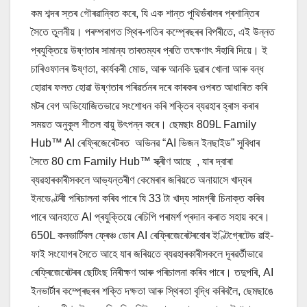
কম শব্দৰ স্তৰ গৌৰৱান্বিত কৰে, যি এক শান্ত পুথিভঁৰালৰ প্ৰশান্তিৰ
সৈতে তুলনীয়। পৰম্পৰাগত স্থিৰ-গতিৰ কম্প্ৰেছৰৰ বিপৰীতে, এই উন্নত
প্ৰযুক্তিয়ে উষ্ণতাৰ সামান্য তাৰতম্যৰ প্ৰতি তৎক্ষণাৎ সঁহাৰি দিয়ে। ই
চাৰিওফালৰ উষ্ণতা, কাৰ্যকৰী মোড, আৰু আনকি দুৱাৰ খোলা আৰু বন্ধ
হোৱাৰ ফলত হোৱা উষ্ণতাৰ পৰিৱৰ্তনৰ দৰে কাৰকৰ ওপৰত আধাৰিত কৰি
মটৰ বেগ অভিযোজিতভাৱে সংশোধন কৰি শক্তিৰ ব্যৱহাৰ হ্ৰাস কৰাৰ
সময়ত অনুকূল শীতল বায়ু উৎপন্ন কৰে। ছেমছাং 809L Family
Hub™ AI ৰেফ্ৰিজেৰেটৰত অভিনৱ “AI ভিজন ইনছাইড” সুবিধাৰ
সৈতে 80 cm Family Hub™ স্ক্ৰীণ আছে , যাৰ দ্বাৰা
ব্যৱহাৰকাৰীসকলে আভ্যন্তৰীণ কেমেৰাৰ জৰিয়তে অনায়াসে খাদ্যৰ
ইনভেণ্টৰী পৰিচালনা কৰিব পাৰে যি 33 টা খাদ্য সামগ্ৰী চিনাক্ত কৰিব
পাৰে আনহাতে AI প্ৰযুক্তিয়ে ৰেচিপি পৰামৰ্শ প্ৰদান কৰাত সহায় কৰে।
650L কনভাৰ্টিবল ফ্ৰেঞ্চ ডোৰ AI ৰেফ্ৰিজেৰেটৰবোৰ ইণ্টিগ্ৰেটেড ৱাই-
ফাই সংযোগৰ সৈতে আহে যাৰ জৰিয়তে ব্যৱহাৰকাৰীসকলে দূৰৱৰ্তীভাৱে
ৰেফ্ৰিজেৰেটৰৰ ছেটিংছ নিৰীক্ষণ আৰু পৰিচালনা কৰিব পাৰে। তদুপৰি, AI
ইনভাৰ্টাৰ কম্প্ৰেছৰৰ শক্তি দক্ষতা আৰু স্থিৰতা বৃদ্ধি কৰিবলৈ, ছেমছাঙে