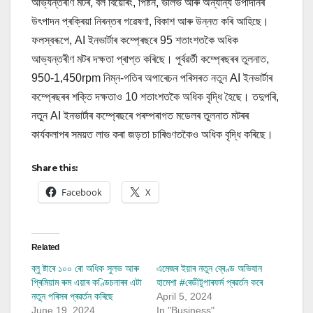
আভ্যন্তৰীণ মটৰ, বল বিয়েৰিং, পিষ্টন, ভালভ আৰু অন্যান্য উপাদানৰ
উৎপাদন প্ৰক্ৰিয়া নিৰন্তৰ গৱেষণা, বিকাশ আৰু উন্নত কৰি আহিছে।
ফলস্বৰূপে, AI ইনভাৰ্টাৰ কম্প্ৰেছৰে 95 শতাংশতকৈ অধিক
আভ্যন্তৰীণ মটৰ দক্ষতা প্ৰাপ্ত কৰিছে। পূৰ্বৱৰ্তী কম্প্ৰেছৰৰ তুলনাত,
950-1,450rpm নিম্ন-গতিৰ অপাৰেচন পৰিসৰত নতুন AI ইনভাৰ্টাৰ
কম্প্ৰেছৰৰ শক্তি দক্ষতাও 10 শতাংশতকৈ অধিক বৃদ্ধি হৈছে। তদুপৰি,
নতুন AI ইনভাৰ্টাৰ কম্প্ৰেছৰে পৰম্পৰাগত মডেলৰ তুলনাত মটৰৰ
কাৰ্যকলাপৰ সময়ত লাভ কৰা জড়তা চাৰিগুণতকৈও অধিক বৃদ্ধি কৰিছে।
Share this:
Facebook
X
Related
ব্লু ষ্টাৰে ১০০ ৰো অধিক সুলভ আৰু
এমেজৰ ইয়াৰ নতুন ব্ৰেণ্ড অভিযান
প্ৰিমিয়াম ৰুম এয়াৰ কণ্ডিচনাৰৰ এটা
হামেশা #ৰেডীটুপাৰফৰ্ম প্ৰৱৰ্তন কৰে
নতুন পৰিসৰ প্ৰৱৰ্তন কৰিছে
April 5, 2024
June 19, 2024
In "Business"