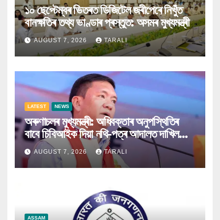
১০ ছেপ্টেম্বৰ ভিতৰত ডিজিটেল জৰীপেৰে নিখুঁত
বানক্ষতিৰ তথ্য ভাণ্ডাৰ প্ৰস্তুত: অসমৰ মুখ্যমন্ত্ৰী
AUGUST 7, 2026
TARALI
LATEST
NEWS
অৰুণাচলৰ মুখ্যমন্ত্ৰী: অধিবক্তাৰ অনুপস্থিতিৰ
বাবে চিবিআইক দিয়া নথি-পত্ৰ আদালত দাখিল
কৰিব পৰা নগ’ল
AUGUST 7, 2026
TARALI
ASSAM