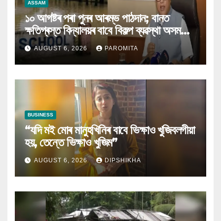
ASSAM
১০ আগষ্টৰ পৰা পুনৰ আৰম্ভ পাঠদান; বানত
ক্ষতিগ্ৰস্ত বিদ্যালয়ৰ বাবে বিকল্প ব্যৱস্থা অসম
চৰকাৰৰ
AUGUST 6, 2026
PAROMITA
BUSINESS
“যদি মই মোৰ মানুহখিনিৰ বাবে ভিক্ষাও খুজিবলগীয়া
হয়, তেন্তে ভিক্ষাও খুজিম”
AUGUST 6, 2026
DIPSHIKHA