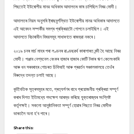
পিছতেই ইউৰোপীয় মানৱ অধিকাৰ আদালতৰ কাষ চাপিছিল নিৰৱ মোদী।
আদালতৰ নিয়ম অনুসৰি ষ্ট্ৰাছবুৰ্গস্থিত ইউৰোপীয় মানৱ অধিকাৰ আদালতে
এই আবেদন সম্পৰ্কীয় সমগ্ৰ প্ৰক্ৰিয়াটো গোপনে চলাইছিল। এই
আদালতে বিচাৰাধীন বিষয়সমূহ সাধাৰণতে ৰাজহুৱা নকৰে।
২০১৯ চনৰ মাৰ্চ মাহৰ পৰা লণ্ডনৰ ৱাণ্ডছৱৰ্থ কাৰাগাৰত বন্দী হৈ আছে নিৰৱ
মোদী। পঞ্জাব নেশ্যনেল বেংকৰ হাজাৰ হাজাৰ কোটি টকাৰ ঋণ কেলেংকাৰি
আৰু ধন সৰবৰাহৰ গোচৰত চিবিআই আৰু প্ৰৱৰ্তন সঞ্চালকালয়ে তেওঁৰ
বিৰুদ্ধে তদন্ত চলাই আছে।
কূটনৈতিক সূত্ৰসমূহৰ মতে, প্ৰত্যৰ্পণৰ বাবে প্ৰয়োজনীয় প্ৰক্ৰিয়া সম্পূৰ্ণ
কৰাৰ দিশত ইতিমধ্যে পদক্ষেপ আৰম্ভ কৰিছে যুক্তৰাজ্যৰ সংশ্লিষ্ট
কৰ্তৃপক্ষই। সকলো আনুষ্ঠানিকতা সম্পূৰ্ণ হোৱাৰ পিছতে নিৰৱ মোদীক
ভাৰতলৈ অনা হ’ব পাৰে।
Share this: