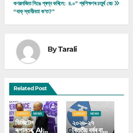
navigation
কণৱলজিত সিঙে প্ৰশ্ন কৰিলে:
৪.০” প্ৰশিক্ষণৰ চতুৰ্থ বেচ
“বাক্ স্বাধীনতা ক’ত?”
By
Tarali
Related Post
LATEST
NEWS
LATEST
NEWS
ডিজিটেল
২০২৬-২৭
ৰূপান্তৰ, AI
বিত্তীয় বৰ্ষৰ বাবে