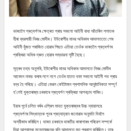
ভাৰতলৈ প্ৰত্যৰ্পণৰ ক্ষেত্ৰত প্ৰায় সকলো আইনী বাধা আঁতৰিল পলাতক
হীৰা ব্যৱসায়ী নিৰৱ মোদীৰ। ইউৰোপীয় মানৱ অধিকাৰ আদালততো শেষ
আইনী যুঁজত পৰাজিত হোৱাৰ পিছত এতিয়া তেওঁক ভাৰতলৈ প্ৰত্যৰ্পণৰ
প্ৰক্ৰিয়া অধিক দ্ৰুত হোৱাৰ সম্ভাৱনা সৃষ্টি হৈছে।
সূত্ৰৰ তথ্য অনুসৰি, ইউৰোপীয় মানৱ অধিকাৰ আদালতে নিৰৱ মোদীৰ
আবেদন নাকচ কৰাৰ লগে লগে তেওঁৰ হাতত থকা সকলো আইনী পথ প্ৰায়
বন্ধ হৈ পৰিছে। এতিয়া কেৱল কেইটামান প্ৰশাসনিক আনুষ্ঠানিকতা সম্পূৰ্ণ
হ’লেই যুক্তৰাজ্য চৰকাৰে প্ৰত্যৰ্পণ প্ৰক্ৰিয়া আগবঢ়াব পাৰিব।
ইয়াৰ পূৰ্বে চলিত বৰ্ষৰ এপ্ৰিল মাহত যুক্তৰাজ্যৰ উচ্চ ন্যায়ালয়ে
প্ৰত্যৰ্পণৰ সিদ্ধান্তক পুনৰ প্ৰত্যাহ্বান জনোৱাৰ অনুমতি দিবলৈ
অস্বীকাৰ কৰিছিল। ভাৰত চৰকাৰে ভাৰতীয় কাৰাগাৰৰ পৰিৱেশ সম্পৰ্কে
দিয়া আশ্বাসক সন্তোষজনক বুলি আদালতে মত প্ৰকাশ কৰিছিল। তাৰ