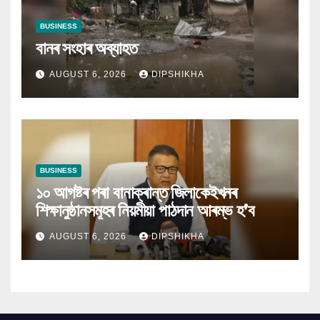
BUSINESS
বানৰ সংহাৰ অব্যাহত
AUGUST 6, 2026
DIPSHIKHA
BUSINESS
১০ আগষ্টৰ পৰা বানাক্ৰান্ত জিলাকেইখনৰ
শিক্ষানুষ্ঠানসমূহৰ নিয়মীয়া পাঠদান আৰম্ভ হ’ব
AUGUST 6, 2026
DIPSHIKHA