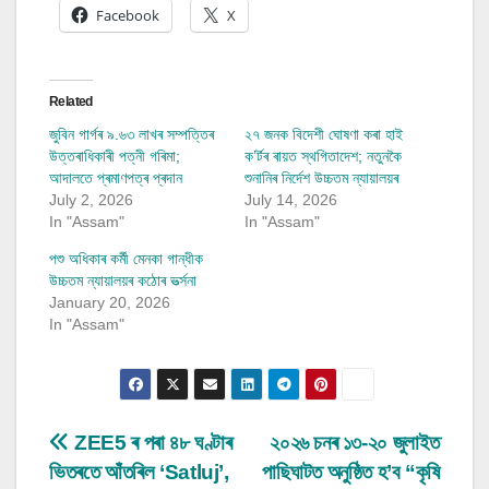
Facebook
X
Related
জুবিন গাৰ্গৰ ৯.৬৩ লাখৰ সম্পত্তিৰ
২৭ জনক বিদেশী ঘোষণা কৰা হাই
উত্তৰাধিকাৰী পত্নী গৰিমা;
ক’ৰ্টৰ ৰায়ত স্থগিতাদেশ; নতুনকৈ
আদালতে প্ৰমাণপত্ৰ প্ৰদান
শুনানিৰ নিৰ্দেশ উচ্চতম ন্যায়ালয়ৰ
July 2, 2026
July 14, 2026
In "Assam"
In "Assam"
পশু অধিকাৰ কৰ্মী মেনকা গান্ধীক
উচ্চতম ন্যায়ালয়ৰ কঠোৰ ভৰ্ত্সনা
January 20, 2026
In "Assam"
Post
ZEE5 ৰ পৰা ৪৮ ঘণ্টাৰ
২০২৬ চনৰ ১৩-২০ জুলাইত
ভিতৰতে আঁতৰিল ‘Satluj’,
পাছিঘাটত অনুষ্ঠিত হ’ব “কৃষি