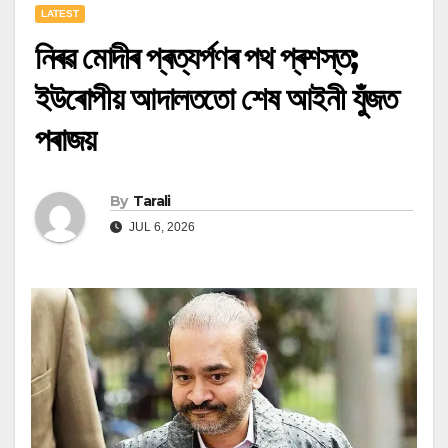
LATEST
নিৰৱ মোদীৰ প্ৰত্যৰ্পণৰ পথ প্ৰশস্ত;
ইউৰোপীয় আদালততো শেষ আইনী যুঁজত
পৰাজয়
By
Tarali
JUL 6, 2026