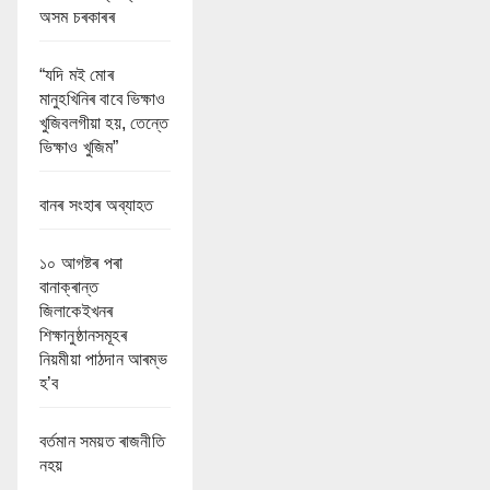
অসম চৰকাৰৰ
“যদি মই মোৰ
মানুহখিনিৰ বাবে ভিক্ষাও
খুজিবলগীয়া হয়, তেন্তে
ভিক্ষাও খুজিম”
বানৰ সংহাৰ অব্যাহত
১০ আগষ্টৰ পৰা
বানাক্ৰান্ত
জিলাকেইখনৰ
শিক্ষানুষ্ঠানসমূহৰ
নিয়মীয়া পাঠদান আৰম্ভ
হ’ব
বৰ্তমান সময়ত ৰাজনীতি
নহয়