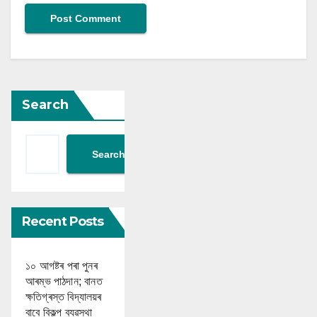
Search
Search
Recent Posts
১০ আগষ্টৰ পৰা পুনৰ
আৰম্ভ পাঠদান; বানত
ক্ষতিগ্ৰস্ত বিদ্যালয়ৰ
বাবে বিকল্প ব্যৱস্থা