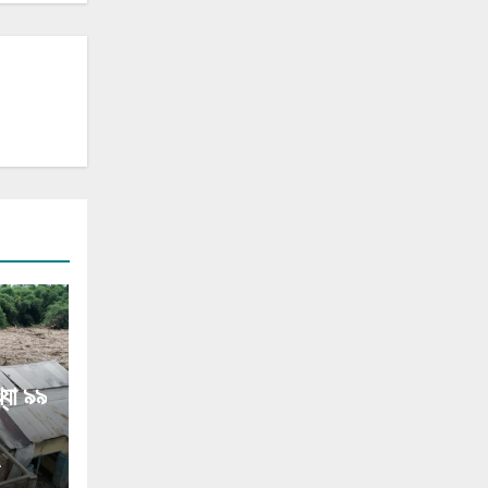
্যা ৯৯
A