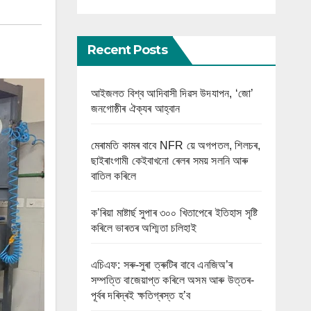
Recent Posts
আইজলত বিশ্ব আদিবাসী দিৱস উদযাপন, ‘জো’
জনগোষ্ঠীৰ ঐক্যৰ আহ্বান
মেৰামতি কামৰ বাবে NFR য়ে অগপতল, শিলচৰ,
ছাইৰাংগামী কেইবাখনো ৰেলৰ সময় সলনি আৰু
বাতিল কৰিলে
ক’ৰিয়া মাষ্টাৰ্ছ সুপাৰ ৩০০ খিতাপেৰে ইতিহাস সৃষ্টি
কৰিলে ভাৰতৰ অশ্মিতা চলিহাই
এচিএফ: সৰু-সুৰা ত্ৰুটিৰ বাবে এনজিঅ’ৰ
সম্পত্তি বাজেয়াপ্ত কৰিলে অসম আৰু উত্তৰ-
পূৰ্বৰ দৰিদ্ৰই ক্ষতিগ্ৰস্ত হ’ব