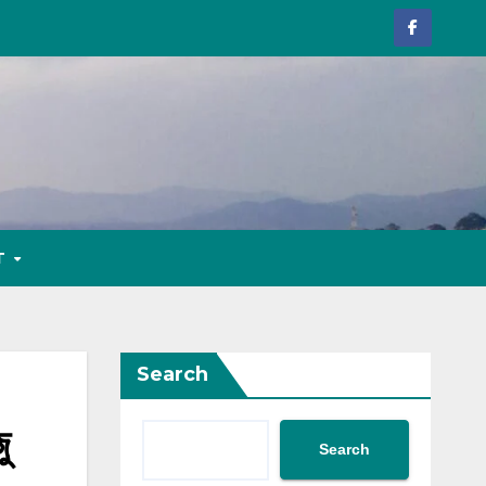
T
Search
জু
Search