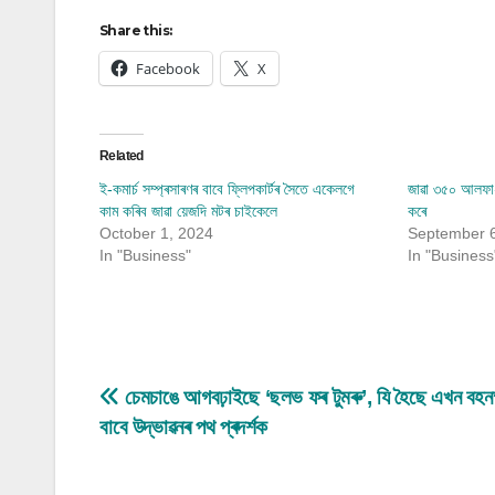
Share this:
Facebook
X
Related
ই-কমাৰ্চ সম্প্ৰসাৰণৰ বাবে ফ্লিপকাৰ্টৰ সৈতে একেলগে
জাৱা ৩৫০ আলফা২ 
কাম কৰিব জাৱা য়েজদি মটৰ চাইকেলে
কৰে
October 1, 2024
September 6
In "Business"
In "Business
Post
চেমচাঙে আগবঢ়াইছে ‘ছলভ ফৰ টুমৰু’, যি হৈছে এখন বহনক্
বাবে উদ্ভাৱনৰ পথ প্ৰদৰ্শক
navigation