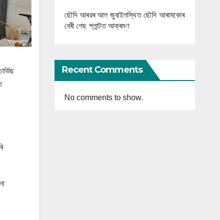
ছৌদি আৰৱৰ আল জুবাইলস্থিত ছৌদি আৰামকোৰ
বেৰী গেছ প্লান্টত আক্ৰমণ
Recent Comments
াৰ্ভিছ
ত
No comments to show.
ৰি
না