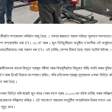
ীয়ালৈ সম্প্ৰসাৰণ কৰিবলৈ সাজু হৈছে । সমগ্ৰ ৰাজ্যতে প্ৰথম পৰ্যায়ত সুকলমে সফলতাৰে চ
্প সম্প্ৰসাৰিত কৰা হ’ব। ৩১ মে’ আৰু ১ জুত তিনিচুকীয়াত অনুষ্ঠিত হ’বলগীয়া এই অনুষ্ঠান
িয়াভাৱে সেৱা প্ৰদান ধৰা হ’ব। এই চাৰ্ভিছ কেম্পৰ ঠিকনা হৈছে শ্যাম অটোম’বাইলছ –
ক বাহনৰ বিস্তৃত স্বাস্থ্য পৰীক্ষা আৰু বিনামূলীয়াকৈ কিছুমান পাৰ্টছ সলনি কৰাৰ সুবিধা
 আৰু চিয়েট টায়াৰে অংশগ্ৰহণ কৰিব। মটৰ চাইকেলৰ স্বাস্থ্য মূল্যায়নৰ ওপৰত ভিত্তি ক
শ্চিত কৰা হৈছে।
পৰত ভিত্তি কৰি জাৱাই জুন মাহৰ শেষৰ ফালে প্ৰায় ১০,০০০খন বাইক চাৰ্ভিছ কৰাৰ পৰিকল্প
োজনৰ পৰিকল্পনা কৰিছে। এই পদক্ষেপে গ্ৰাহকৰ সন্তুষ্টিক অগ্ৰাধিকাৰ দিয়াৰ লগতে এক
 সুদৃঢ় কৰে।