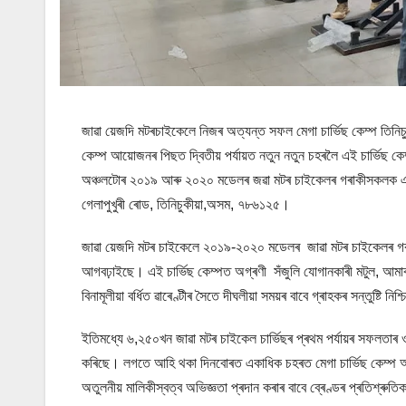
জাৱা য়েজদি মটৰচাইকেলে নিজৰ অত্যন্ত সফল মেগা চাৰ্ভিছ কেম্প তিনিচুক
কেম্প আয়োজনৰ পিছত দ্বিতীয় পৰ্যায়ত নতুন নতুন চহৰলৈ এই চাৰ্ভিছ কেম
অঞ্চলটোৰ ২০১৯ আৰু ২০২০ মডেলৰ জৱা মটৰ চাইকেলৰ গৰাকীসকলক একচেট
গেলাপুখুৰী ৰোড, তিনিচুকীয়া,অসম, ৭৮৬১২৫।
জাৱা য়েজদি মটৰ চাইকেলে ২০১৯-২০২০ মডেলৰ জাৱা মটৰ চাইকেলৰ গৰাকীসকল
আগবঢ়াইছে। এই চাৰ্ভিছ কেম্পত অগ্ৰণী সঁজুলি যোগানকাৰী মটুল, আমাৰ’ন
বিনামূলীয়া বৰ্ধিত ৱাৰেণ্টীৰ সৈতে দীঘলীয়া সময়ৰ বাবে গ্ৰাহকৰ সন্তুষ্টি নি
ইতিমধ্যে ৬,২৫০খন জাৱা মটৰ চাইকেল চাৰ্ভিছৰ প্ৰথম পৰ্যায়ৰ সফলতাৰ ও
কৰিছে। লগতে আহি থকা দিনবোৰত একাধিক চহৰত মেগা চাৰ্ভিছ কেম্প আয়
অতুলনীয় মালিকীস্বত্ব অভিজ্ঞতা প্ৰদান কৰাৰ বাবে ব্ৰেণ্ডৰ প্ৰতিশ্ৰুতিক