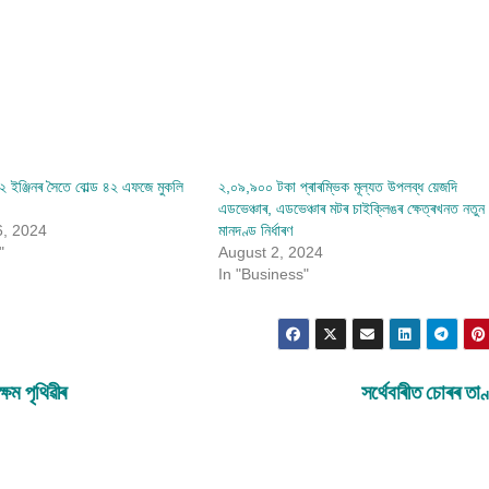
ইঞ্জিনৰ সৈতে বোল্ড ৪২ এফজে মুকলি
২,০৯,৯০০ টকা প্ৰাৰম্ভিক মূল্যত উপলব্ধ য়েজদি
এডভেঞ্চাৰ, এডভেঞ্চাৰ মটৰ চাইক্লিঙৰ ক্ষেত্ৰখনত নতুন
, 2024
মানদণ্ড নিৰ্ধাৰণ
"
August 2, 2024
In "Business"
ষম পৃথিৱীৰ
সৰ্থেবাৰীত চোৰৰ তা