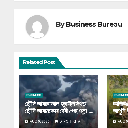
By
Business Bureau
Related Post
BUSINESS
BUSINES
ছৌদি আৰৱৰ আল জুবাইলস্থিত
কাজিৰঙা
ছৌদি আৰামকোৰ বেৰী গেছ প্লান্টত
আপুনি 
আক্ৰমণ
AUG 9, 2026
DIPSHIKHA
AUG 9