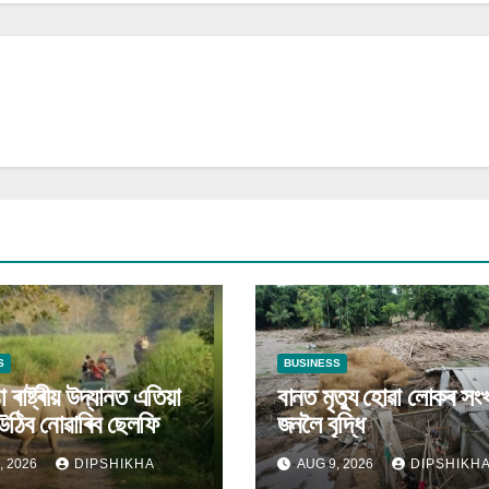
S
BUSINESS
 ৰাষ্ট্ৰীয় উদ্যানত এতিয়া
বানত মৃত্যু হোৱা লোকৰ সংখ
উঠিব নোৱাৰিব ছেলফি
জনলৈ বৃদ্ধি
, 2026
DIPSHIKHA
AUG 9, 2026
DIPSHIKH