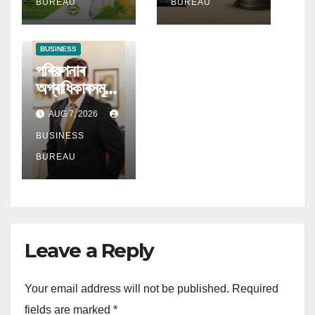
ক্ৰমবৰ্ধমান চাহিদা
আহ্বান ডিএছপি
BUREAU
BUREAU
মিউচুৱেল ফাণ্ডৰ
BUSINESS
পৰিকল্পনাৰ
অগ্ৰাধিকাৰসমূহ
বিকশিত হোৱাৰ
AUG 7, 2026
লগে লগে
অৱসৰকালীন
BUSINESS
উপাৰ্জনে লাভ
BUREAU
কৰিছে প্ৰধান
গুৰুত্ব
Leave a Reply
Your email address will not be published.
Required
fields are marked
*