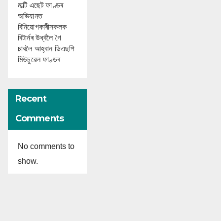
মাল্টি এছেট ফাণ্ডৰ
অভিযানত
বিনিয়োগকাৰীসকলক
ৰিটাৰ্নৰ উৰ্ধ্বলৈ গৈ
চাবলৈ আহ্বান ডিএছপি
মিউচুৱেল ফাণ্ডৰ
Recent
Comments
No comments to
show.