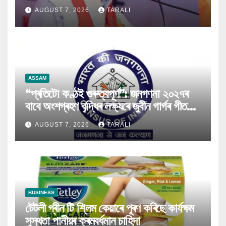
কৰিব পৰা নগ’ল
AUGUST 7, 2026
TARALI
ASSAM
“প্ৰতিটো কণ্ঠই গুৰুত্বপূৰ্ণ”: জনগণনা ২০২৭ৰ
বাবে অংশগ্ৰহণ বৃদ্ধিৰ লক্ষ্যৰে জুবীন গাৰ্গৰ গীত
মুকলি
AUGUST 7, 2026
TARALI
BUSINESS
টেটলী গ্ৰীন টি শ্লিম কেয়াৰে পূৰণ কৰিছে কাৰ্যক্ষম
সুস্থতা পানীয়ৰ ক্ৰমবৰ্ধমান চাহিদা