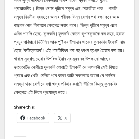
শৰীৰ সুস্থ ৰাখিবলৈ সেউজীয়া শাক- পাচলি গ্ৰহণ কৰাটো খুবেই
প্ৰয়োজনীয়। ভিন্ন ধৰণৰ পুষ্টিৰে সমৃদ্ধ এই সেউজীয়া শাক – পাচলি
সমূহৰ নিয়মীয়া ব্যৱহাৰে আমাৰ শৰীৰক ভিন্ন ৰোগৰ পৰা ৰক্ষা কৰে আৰু
বহুবোৰ ৰোগ নিৰাময়ৰ ক্ষেত্ৰত সহায় কৰে। ভিন্ন পুষ্টিৰে সমৃদ্ধ এনে
এবিধ পাচলি হৈছে- ফুলকবি।ফুলকবি কোনো ছুপাৰফুডকৈ কম নহয়, ইয়াত
প্ৰচুৰ পৰিমাণে ভিটামিন আৰু পুষ্টিকৰ উপাদান থাকে ৷ ফুলকবিৰ ইংৰাজী নাম
হৈছে ‘কলিফ্লাৱাৰ’ ৷ এই পাচলিবিধৰ পৰা বহু ধৰণৰ ব্যঞ্জন তৈয়াৰ কৰা হয় ৷
খাবলৈ সুস্বাদু হোৱাৰ উপৰিও ইয়াৰ স্বাস্থ্যৰ বহু উপকাৰো আছে ৷
ডায়েবেটিছ ৰোগীয়ে ফুলকবি খোৱাটো উপকাৰী নে অপকাৰী সেই বিষয়ে
প্ৰায়ে এক খেলি-মেলিত পৰে কাৰণ আমি সকলোৱে জানো যে শৰ্কৰাৰ
সমস্যা থকা ৰোগীয়ে বগা খাদ্য পৰিহাৰ কৰাটো উচিত৷ কিন্তু ফুলকবিৰ
ক্ষেত্ৰত এই নিয়ম প্ৰযোজ্য নহয় ৷
Share this:
Facebook
X