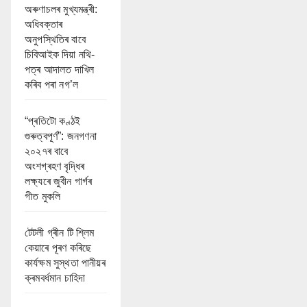
অৰুণাচলৰ মুখ্যমন্ত্ৰী:
অধিবক্তাৰ
অনুপস্থিতিৰ বাবে
চিবিআইক দিয়া নথি-
পত্ৰ আদালত দাখিল
কৰিব পৰা নগ’ল
“প্ৰতিটো কণ্ঠই
গুৰুত্বপূৰ্ণ”: জনগণনা
২০২৭ৰ বাবে
অংশগ্ৰহণ বৃদ্ধিৰ
লক্ষ্যৰে জুবীন গাৰ্গৰ
গীত মুকলি
টেটলী গ্ৰীন টি শ্লিম
কেয়াৰে পূৰণ কৰিছে
কাৰ্যক্ষম সুস্থতা পানীয়ৰ
ক্ৰমবৰ্ধমান চাহিদা