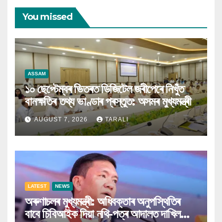
You missed
ASSAM
১০ ছেপ্টেম্বৰ ভিতৰত ডিজিটেল জৰীপেৰে নিখুঁত
বানক্ষতিৰ তথ্য ভাণ্ডাৰ প্ৰস্তুত: অসমৰ মুখ্যমন্ত্ৰী
AUGUST 7, 2026
TARALI
LATEST
NEWS
অৰুণাচলৰ মুখ্যমন্ত্ৰী: অধিবক্তাৰ অনুপস্থিতিৰ
বাবে চিবিআইক দিয়া নথি-পত্ৰ আদালত দাখিল