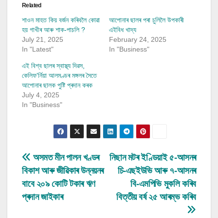
Related
শাওন মাহত কিয় বৰ্জন কৰিবলৈ কোৱা
আপোনাৰ ছালৰ পৰা চুলিলৈ উপকাৰী
হয় গাখীৰ আৰু শাক-পাচলি ?
এইবিধ খাদ্য
July 21, 2025
February 24, 2025
In "Latest"
In "Business"
এই বিশ্ব ছালৰ স্বাস্থ্য দিৱস,
কেলিফ’ৰ্নিয়া আলমণ্ডৰ মঙ্গলৰ সৈতে
আপোনাৰ ছালক পুষ্টি প্ৰদান কৰক
July 4, 2025
In "Business"
Post
অসমত মীন পালন খণ্ডৰ
নিছান মটৰ ইণ্ডিয়াই ৫-আসনৰ
বিকাশ আৰু জীৱিকাৰ উন্নয়নৰ
চি-এছইউভি আৰু ৭-আসনৰ
navigation
বাবে ২০৯ কোটি টকাৰ ঋণ
বি-এমপিভি মুকলি কৰিব
প্ৰদান জাইকাৰ
বিত্তীয় বৰ্ষ ২৫ আৰম্ভ কৰিব