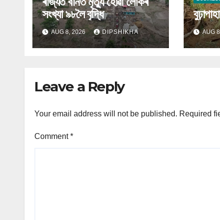
ৰাজ্যত বানত মৃত্যু হোৱা লোকৰ
সংখ্যা ৯৮লৈ বৃদ্ধি
বুঢ়াপা
AUG 8, 2026
DIPSHIKHA
AUG 8
Leave a Reply
Your email address will not be published.
Required fi
Comment
*