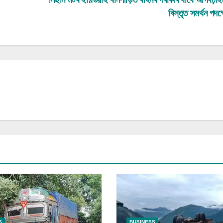
বিস্তৃত সমৰ্থন পদক
S
BUSINESS