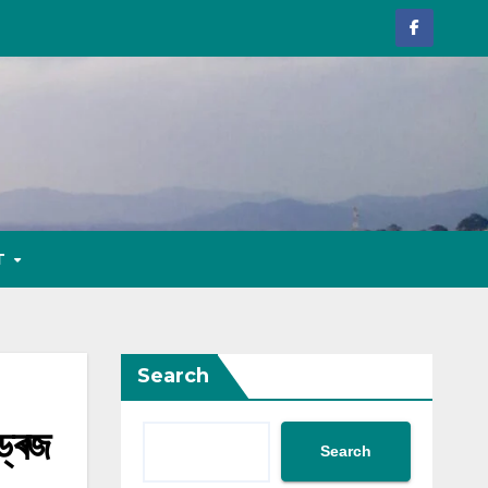
T
Search
্ৰেজ
Search