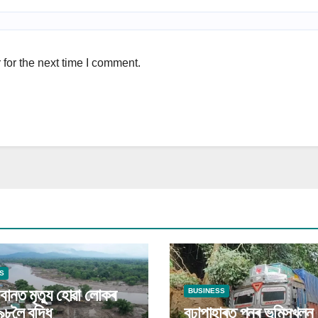
for the next time I comment.
S
 বানত মৃত্যু হোৱা লোকৰ
BUSINESS
৯৮লৈ বৃদ্ধি
বুঢ়াপাহাৰত পুনৰ ভূমিস্খলন