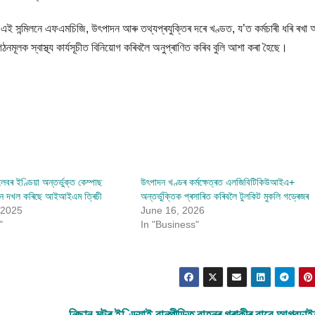
ছে, এই সন্মিলনে এফএমচিজি, উৎপাদন আৰু তথ্যপ্ৰযুক্তিৰ দৰে খণ্ডত, য’ত কৰ্মচাৰী ধৰি ৰখা 
নমূলক স্বাস্থ্য কাৰ্যসূচীত বিনিয়োগ কৰিবলৈ অনুপ্ৰাণিত কৰিব বুলি আশা কৰা হৈছে।
ৰ ইণ্ডিয়া অন্তৰ্ভুক্ত কেম্পাছ
উৎপাদন খণ্ডৰ কৰ্মক্ষেত্ৰত এলজিবিটিকিউআইএ+
স্থান দখল কৰিছে আইআইএম ত্ৰিচী
অন্তৰ্ভুক্তিক প্ৰসাৰিত কৰিবলৈ টুলকিট মুকলি গড্ৰেজৰ
 2025
June 16, 2026
"
In "Business"
নিছান মটৰ ইণ্ডিয়াই বানপীড়িত বাহনৰ গৰাকীৰ বাবে আগবঢ়