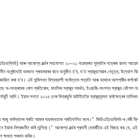
(জিচিএইচডব্লিউ) আৰু আৰোগ্য ৱৰ্ল্ডৰ সহযোগত ২০–২১ নৱেম্বৰত মুম্বাইৰ গড্ৰেজ ৱানত আয়
নীন অনুষ্ঠানটো ভাৰতত প্ৰথমবাৰৰ বাবে অনুষ্ঠিত হ’ব, য’ত স্বাস্থ্যসেৱাৰ নেতৃত্ব, উদ্যোগ বি
্ঞায়িত কৰা হ’ব। এই সন্মিলনত বিশ্বব্যাপী সৰ্বোত্তম পদ্ধতি আৰু ভাৰতৰ আগশাৰীৰ কৰ্পৰেট
আছে অ-সংক্ৰামক ৰোগ প্ৰতিৰোধ, মানসিক স্বাস্থ্য সমৰ্থন, ইএছজি-সংলগ্ন স্বাস্থ্য কৌশল 
 কাৰ্যসূচী আদি। ইয়াৰ লগতে ২০২৫ চনৰ বিশ্বজুৰি আটাইতকৈ স্বাস্থ্যসন্মত কৰ্মক্ষেত্ৰৰ তালিক
াবে সাজু কৰ্মস্থানৰ প্ৰতি আমাৰ দায়বদ্ধতাক প্ৰতিফলিত কৰে।” জিচিএইচডব্লিউ-ৰ বেৰী ক্
িলনে ইয়াক বিশ্বজনীন কৰি তুলিছে।” আৰোগ্য ৱৰ্ল্ডৰ শ্ৰাবণী বেনাৰ্জীয়ে এই বিষয়ে কয় যে, এই
ৈ ক্ষমতা প্ৰদান কৰিব।