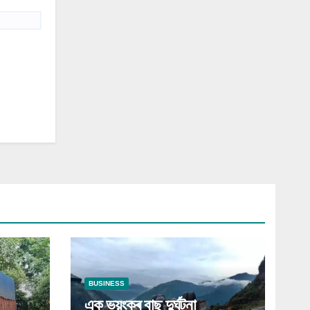
BUSINESS
এক ভয়ংকৰ বাছ দুৰ্ঘটনা