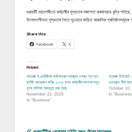
গুৱাহাটী মহানগৰীতো কৰ্মচাৰীৰ সুস্থতাৰ সজাগতা ক্ৰমান্বয়ে বৃদ্ধি পাই
উৎপাদনশীলতা সুস্থতাৰ সৈতে দৃঢ়ভাৱে জড়িত আঞ্চলিক প্ৰতিষ্ঠানসমূহক গঠ
Share this:
Facebook
X
Related
গডৰেজ ইণ্ডাষ্ট্ৰীজে কৰ্মক্ষেত্ৰৰ স্বাস্থ্যৰ ওপৰত গ্ল’বেল
গড্ৰেজ ডিইআই লেব
ছামিট আয়োজন কৰিব ২০৩০ চনত কৰ্মচাৰীৰ মংগলৰ নতুন
চেলেঞ্জত শীৰ্ষ 
যুগৰ তালিকা প্ৰস্তুত কৰা হৈছে
October 10,
November 22, 2025
In "Business
In "Business"
গুৱাহাটীলৈ ক্ৰোমাৰ দুইটা নতুন ষ্টোৰৰ শুভাৰম্ভ