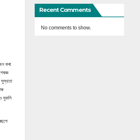
Recent Comments
No comments to show.
োজন কৰা
শেষজ্ঞ
 সুস্থতা
আৰু
াও মুকলি
ৰিছপে