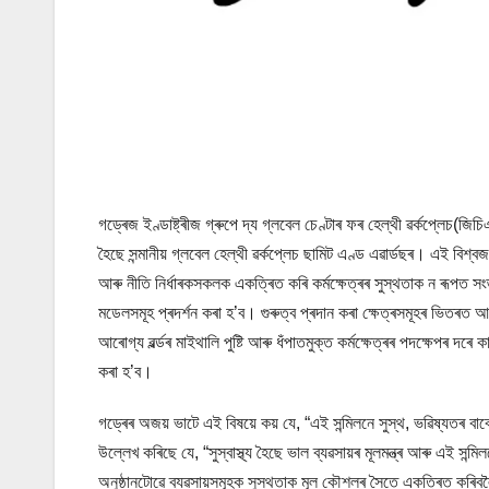
গড্ৰেজ ইণ্ডাষ্ট্ৰীজ গ্ৰুপে দ্য গ্লবেল চেণ্টাৰ ফৰ হেল্থী ৱৰ্কপ্লেচ
হৈছে সন্মানীয় গ্লবেল হেল্থী ৱৰ্কপ্লেচ ছামিট এণ্ড এৱাৰ্ডছৰ। এই বিশ্বজ
আৰু নীতি নিৰ্ধাৰকসকলক একত্ৰিত কৰি কৰ্মক্ষেত্ৰৰ সুস্থতাক ন ৰূপত সংজ
মডেলসমূহ প্ৰদৰ্শন কৰা হ’ব। গুৰুত্ব প্ৰদান কৰা ক্ষেত্ৰসমূহৰ ভিতৰত 
আৰোগ্য ৱৰ্ল্ডৰ মাইথালি পুষ্টি আৰু ধঁপাতমুক্ত কৰ্মক্ষেত্ৰৰ পদক্ষেপৰ দৰে
কৰা হ’ব।
গড্ৰেৰ অজয় ভাটে এই বিষয়ে কয় যে, “এই সন্মিলনে সুস্থ, ভৱিষ্যতৰ ব
উল্লেখ কৰিছে যে, “সুস্বাস্থ্য হৈছে ভাল ব্যৱসায়ৰ মূলমন্ত্ৰ আৰু এই সন্ম
অনুষ্ঠানটোৱে ব্যৱসায়সমূহক সুস্থতাক মূল কৌশলৰ সৈতে একত্ৰিত কৰিবল