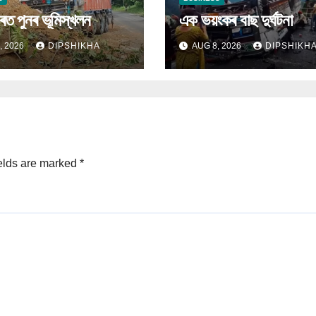
হাৰত পুনৰ ভূমিস্খলন
এক ভয়ংকৰ বাছ দুৰ্ঘটনা
, 2026
DIPSHIKHA
AUG 8, 2026
DIPSHIKH
elds are marked
*