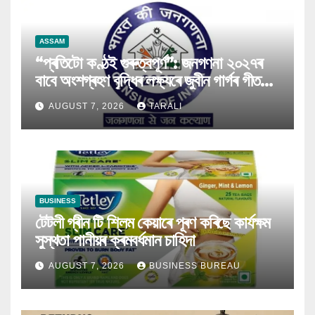
ASSAM
“প্ৰতিটো কণ্ঠই গুৰুত্বপূৰ্ণ”: জনগণনা ২০২৭ৰ
বাবে অংশগ্ৰহণ বৃদ্ধিৰ লক্ষ্যৰে জুবীন গাৰ্গৰ গীত
মুকলি
AUGUST 7, 2026
TARALI
BUSINESS
টেটলী গ্ৰীন টি শ্লিম কেয়াৰে পূৰণ কৰিছে কাৰ্যক্ষম
সুস্থতা পানীয়ৰ ক্ৰমবৰ্ধমান চাহিদা
AUGUST 7, 2026
BUSINESS BUREAU