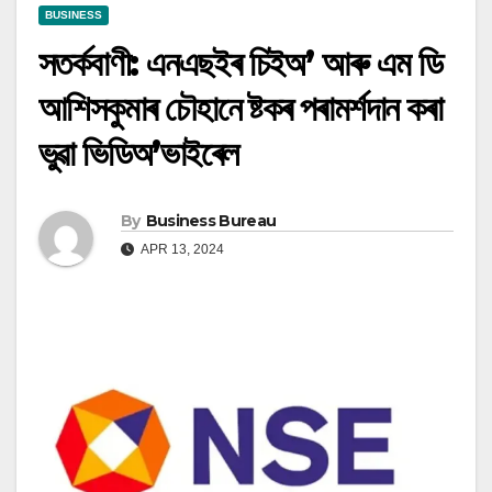
BUSINESS
সতৰ্কবাণী: এনএছইৰ চিইঅ’ আৰু এম ডি
আশিসকুমাৰ চৌহানে ষ্টকৰ পৰামৰ্শদান কৰা
ভুৱা ভিডিঅ’ভাইৰেল
By
Business Bureau
APR 13, 2024