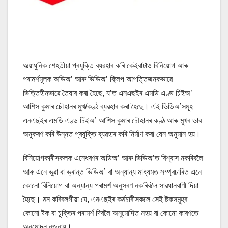
অত্য়াধুনিক শেহতীয়া প্ৰযুক্তি ব্যৱহাৰ কৰি কেইবাটাও বিনিয়োগ আৰু
পৰামৰ্শমূলক অডিঅ’ আৰু ভিডিঅ’ ক্লিপ আপত্তিজনকভাৱে
ভিত্তিহীনভাৱে তৈয়াৰ কৰা হৈছে, য’ত এনএছইৰ এমডি এণ্ড চিইঅ’
আশিস কুমাৰ চৌহানৰ মুখ/কণ্ঠ ব্যৱহাৰ কৰা হৈছে। এই ভিডিঅ’সমূহ
এনএছইৰ এমডি এণ্ড চিইঅ’ আশিস কুমাৰ চৌহানৰ কণ্ঠ আৰু মুখৰ ভাব
অনুকৰণ কৰি উন্নত প্ৰযুক্তি ব্যৱহাৰ কৰি নিৰ্মাণ কৰা যেন অনুমান হয়।
বিনিয়োগকাৰীসকলক এনেধৰণৰ অডিঅ’ আৰু ভিডিঅ’ত বিশ্বাস নকৰিবলৈ
আৰু এনে ভুৱা বা ভ্ৰান্ত ভিডিঅ’ বা অন্যান্য মাধ্যমত সম্প্ৰচাৰিত এনে
কোনো বিনিয়োগ বা অন্যান্য পৰামৰ্শ অনুসৰণ নকৰিবলৈ সাৱধানবাণী দিয়া
হৈছে। মন কৰিবলগীয়া যে, এনএছইৰ কৰ্মচাৰীসকলে সেই ষ্টকসমূহৰ
কোনো ষ্টক বা চুক্তিৰ পৰামৰ্শ দিবলৈ অনুমোদিত নহয় বা কোনো কাৰণতে
অনুমোদন নজনায়।