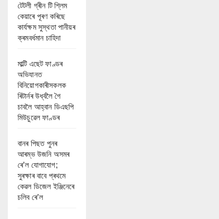
টেটলী গ্ৰীন টি শ্লিম
কেয়াৰে পূৰণ কৰিছে
কাৰ্যক্ষম সুস্থতা পানীয়ৰ
ক্ৰমবৰ্ধমান চাহিদা
মাল্টি এছেট ফাণ্ডৰ
অভিযানত
বিনিয়োগকাৰীসকলক
ৰিটাৰ্নৰ উৰ্ধ্বলৈ গৈ
চাবলৈ আহ্বান ডিএছপি
মিউচুৱেল ফাণ্ডৰ
বানৰ পিছত পুনৰ
আৰম্ভ উজনি অসমৰ
ৰে’ল যোগাযোগ;
সুৰক্ষাৰ বাবে প্ৰথমে
কেৱল ডিজেল ইঞ্জিনেৰে
চলিব ৰে’ল