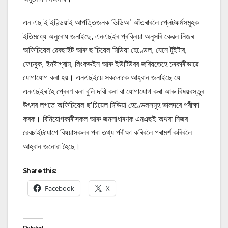
এন এছ ই ইণ্ডিয়াই আপত্তিজনক ভিডিঅ’ আঁতৰাবলৈ প্লেটফৰ্মসমূহক
ইতিমধ্যে অনুৰোধ জনাইছে, এনএছইৰ প্ৰক্ৰিয়া অনুসৰি কেৱল নিজৰ
অফিচিয়েল ৱেবছাইট আৰু ছ’চিয়েল মিডিয়া হেণ্ডেল, যেনে টুইটাৰ,
ফেচবুক, ইনষ্টাগ্ৰাম, লিংকডইন আৰু ইউটিউবৰ জৰিয়তেহে চৰকাৰীভাৱে
যোগাযোগ কৰা হয়। এনএছইয়ে সকলোকে আহ্বান জনাইছে যে
এনএছইৰ হৈ প্ৰেৰণ কৰা বুলি দাবী কৰা বা যোগাযোগ কৰা আৰু বিষয়বস্তুৰ
উৎসৰ লগতে অফিচিয়েল ছ’চিয়েল মিডিয়া হেণ্ডেলসমূহ ভালদৰে পৰীক্ষা
কৰক। বিনিয়োগকাৰীসকল আৰু জনসাধাৰণক এনএছই অথবা নিজৰ
ৱেবচাইটযোগে বিষয়াসকলৰ পৰা তথ্য পৰীক্ষা কৰিবলৈ পৰামৰ্শ কৰিবলৈ
আহ্বান জনোৱা হৈছে।
Share this:
Facebook
X