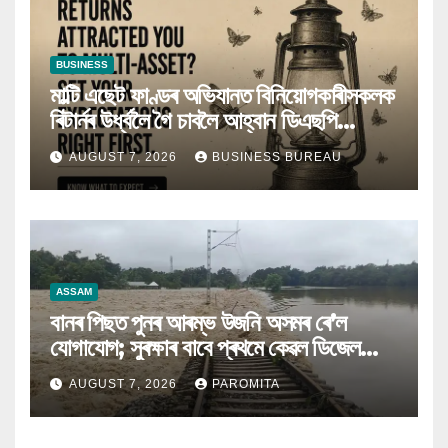
BUSINESS
মাল্টি এছেট ফাণ্ডৰ অভিযানত বিনিয়োগকাৰীসকলক
ৰিটাৰ্নৰ উৰ্ধ্বলৈ গৈ চাবলৈ আহ্বান ডিএছপি
মিউচুৱেল ফাণ্ডৰ
AUGUST 7, 2026
BUSINESS BUREAU
ASSAM
বানৰ পিছত পুনৰ আৰম্ভ উজনি অসমৰ ৰে’ল
যোগাযোগ; সুৰক্ষাৰ বাবে প্ৰথমে কেৱল ডিজেল
ইঞ্জিনেৰে চলিব ৰে’ল
AUGUST 7, 2026
PAROMITA