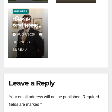
মিউচুৱেল ফাণ্ডৰ
BUSINESS
পৰিকল্পনাৰ
অগ্ৰাধিকাৰসমূহ
বিকশিত হোৱাৰ
AUG 7, 2026
লগে লগে
অৱসৰকালীন
BUSINESS
উপাৰ্জনে লাভ
BUREAU
কৰিছে প্ৰধান
গুৰুত্ব
Leave a Reply
Your email address will not be published.
Required
fields are marked
*