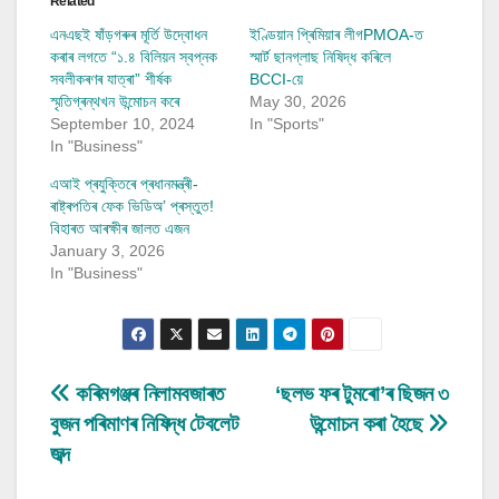
Related
এনএছই ষাঁড়গৰুৰ মূৰ্তি উদ্বোধন
ইণ্ডিয়ান প্ৰিমিয়াৰ লীগPMOA-ত
কৰাৰ লগতে “১.৪ বিলিয়ন স্বপ্নক
স্মাৰ্ট ছানগ্লাছ নিষিদ্ধ কৰিলে
সবলীকৰণৰ যাত্ৰা” শীৰ্ষক
BCCI-য়ে
স্মৃতিগ্ৰন্থখন উন্মোচন কৰে
May 30, 2026
September 10, 2024
In "Sports"
In "Business"
এআই প্ৰযুক্তিৰে প্ৰধানমন্ত্ৰী-
ৰাষ্ট্ৰপতিৰ ফেক ভিডিঅ’ প্ৰস্তুত!
বিহাৰত আৰক্ষীৰ জালত এজন
January 3, 2026
In "Business"
Post
কৰিমগঞ্জৰ নিলামবজাৰত
‘ছলভ ফৰ টুমৰো’ৰ ছিজন ৩
বুজন পৰিমাণৰ নিষিদ্ধ টেবলেট
উন্মোচন কৰা হৈছে
navigation
জব্দ