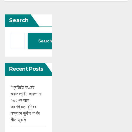
Search
Search
Recent Posts
“প্ৰতিটো কণ্ঠই
গুৰুত্বপূৰ্ণ”: জনগণনা
২০২৭ৰ বাবে
অংশগ্ৰহণ বৃদ্ধিৰ
লক্ষ্যৰে জুবীন গাৰ্গৰ
গীত মুকলি