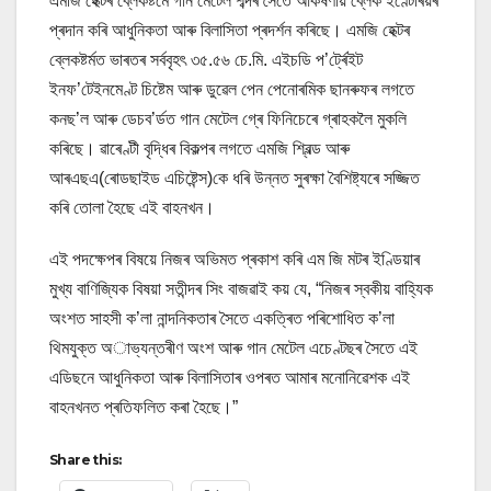
এমজি হেক্টৰ ব্লেকষ্টৰ্মে গান মেটেল শব্দৰ সৈতে আকৰ্ষণীয় ব্লেক ইণ্টেৰিয়ৰ
প্ৰদান কৰি আধুনিকতা আৰু বিলাসিতা প্ৰদৰ্শন কৰিছে। এমজি হেক্টৰ
ব্লেকষ্টৰ্মত ভাৰতৰ সৰ্ববৃহৎ ৩৫.৫৬ চে.মি. এইচডি প’ৰ্ট্ৰেইট
ইনফ’টেইনমেণ্ট চিষ্টেম আৰু ডুৱেল পেন পেনোৰমিক ছানৰুফৰ লগতে
কনছ’ল আৰু ডেচব’ৰ্ডত গান মেটেল গ্ৰে ফিনিচেৰে গ্ৰাহকলৈ মুকলি
কৰিছে। ৱাৰেণ্টী বৃদ্ধিৰ বিকল্পৰ লগতে এমজি শ্বিল্ড আৰু
আৰএছএ(ৰোডছাইড এচিষ্টেন্স)কে ধৰি উন্নত সুৰক্ষা বৈশিষ্ট্যৰে সজ্জিত
কৰি তোলা হৈছে এই বাহনখন।
এই পদক্ষেপৰ বিষয়ে নিজৰ অভিমত প্ৰকাশ কৰি এম জি মটৰ ইণ্ডিয়াৰ
মুখ্য বাণিজ্যিক বিষয়া সতীন্দৰ সিং বাজৱাই কয় যে, “নিজৰ স্বকীয় বাহ্যিক
অংশত সাহসী ক’লা নান্দনিকতাৰ সৈতে একত্ৰিত পৰিশোধিত ক’লা
থিমযুক্ত অাভ্যন্তৰীণ অংশ আৰু গান মেটেল এচেণ্টছৰ সৈতে এই
এডিছনে আধুনিকতা আৰু বিলাসিতাৰ ওপৰত আমাৰ মনোনিৱেশক এই
বাহনখনত প্ৰতিফলিত কৰা হৈছে।”
Share this: