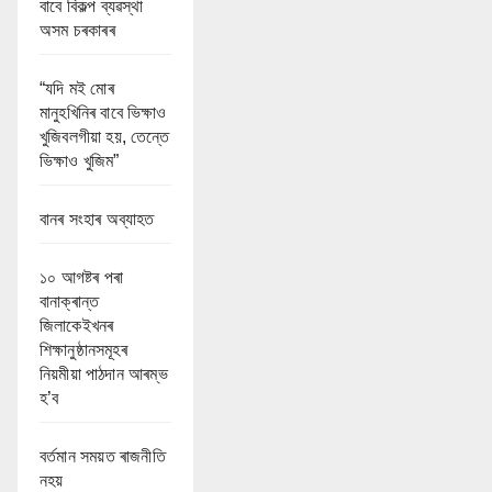
বাবে বিকল্প ব্যৱস্থা
অসম চৰকাৰৰ
“যদি মই মোৰ
মানুহখিনিৰ বাবে ভিক্ষাও
খুজিবলগীয়া হয়, তেন্তে
ভিক্ষাও খুজিম”
বানৰ সংহাৰ অব্যাহত
১০ আগষ্টৰ পৰা
বানাক্ৰান্ত
জিলাকেইখনৰ
শিক্ষানুষ্ঠানসমূহৰ
নিয়মীয়া পাঠদান আৰম্ভ
হ’ব
বৰ্তমান সময়ত ৰাজনীতি
নহয়