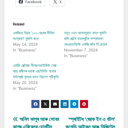
Facebook
X
Related
এমজিয়ে ইয়াৰ ‘১০০-বছৰৰ সীমিত
নতুন ৭খন আসনযুক্ত বাহন মুকলি
সংস্কৰণ’ মুকলি কৰে
কৰি হেক্টৰ বাহনসূচীৰ সম্প্ৰসাৰণ
May 14, 2024
জেএছডব্লিউ এমজি মটৰ ইণ্ডিয়াৰ
In "Business"
November 7, 2024
In "Business"
এমজি হেক্টৰক নীলছনআইকিউ সেৱা
ব্যয় জৰীপৰ দ্বাৰা এছইউভি শাখাৰ
সৰ্বশ্ৰেষ্ঠ মূল্যৰ বাহন হিচাপে স্বীকৃতি
May 20, 2024
In "Business"
Post
অনিল কাপুৰ আৰু সোনম
স্প্ৰাইটৰ ‘জোক ইন এ বটল’
কাপুৰ এৰিয়েলৰ হোমটীম
কমেডি আইকন আৰু ডিজিটেল