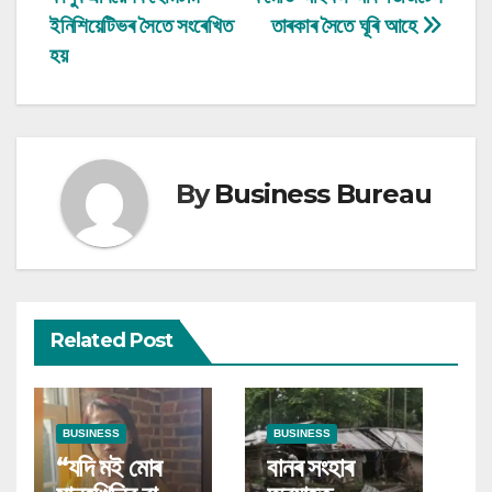
navigation
ইনিশিয়েটিভৰ সৈতে সংৰেখিত
তাৰকাৰ সৈতে ঘূৰি আহে
হয়
By
Business Bureau
Related Post
BUSINESS
BUSINESS
“যদি মই মোৰ
বানৰ সংহাৰ