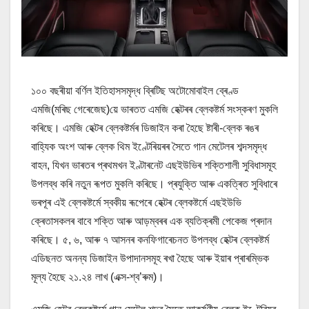
১০০ বছৰীয়া বৰ্ণিল ইতিহাসসমৃদ্ধ ব্ৰিটিছ অটোমোবাইল ব্ৰেণ্ড
এমজি(মৰিছ গেৰেজেছ)য়ে ভাৰতত এমজি হেক্টৰৰ ব্লেকষ্টৰ্ম সংস্কৰণ মুকলি
কৰিছে। এমজি হেক্টৰ ব্লেকষ্টৰ্মৰ ডিজাইন কৰা হৈছে ষ্টাৰী-ব্লেক ৰঙৰ
বাহ্যিক অংশ আৰু ব্লেক থিম ইণ্টেৰিয়ৰৰ সৈতে গান মেটেলৰ শব্দসমৃদ্ধ
বাহন, যিখন ভাৰতৰ প্ৰথমখন ইণ্টাৰনেট এছইউভিৰ শক্তিশালী সুবিধাসমূহ
উপলব্ধ কৰি নতুন ৰূপত মুকলি কৰিছে। প্ৰযুক্তি আৰু একত্ৰিত সুবিধাৰে
ভৰপূৰ এই ব্লেকষ্টৰ্মে স্বকীয় ৰূপেৰে হেক্টৰ ব্লেকষ্টৰ্মে এছইউভি
ক্ৰেতাসকলৰ বাবে শক্তি আৰু আড়ম্বৰৰ এক ব্যতিক্ৰমী পেকেজ প্ৰদান
কৰিছে। ৫, ৬, আৰু ৭ আসনৰ কনফিগাৰেচনত উপলব্ধ হেক্টৰ ব্লেকষ্টৰ্ম
এডিছনত অনন্য ডিজাইন উপাদানসমূহ ৰখা হৈছে আৰু ইয়াৰ প্ৰাৰম্ভিক
মূল্য হৈছে ২১.২৪ লাখ (এক্স-শ্ব’ৰুম)।