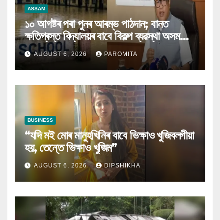
ASSAM
১০ আগষ্টৰ পৰা পুনৰ আৰম্ভ পাঠদান; বানত
ক্ষতিগ্ৰস্ত বিদ্যালয়ৰ বাবে বিকল্প ব্যৱস্থা অসম
চৰকাৰৰ
AUGUST 6, 2026
PAROMITA
BUSINESS
“যদি মই মোৰ মানুহখিনিৰ বাবে ভিক্ষাও খুজিবলগীয়া
হয়, তেন্তে ভিক্ষাও খুজিম”
AUGUST 6, 2026
DIPSHIKHA