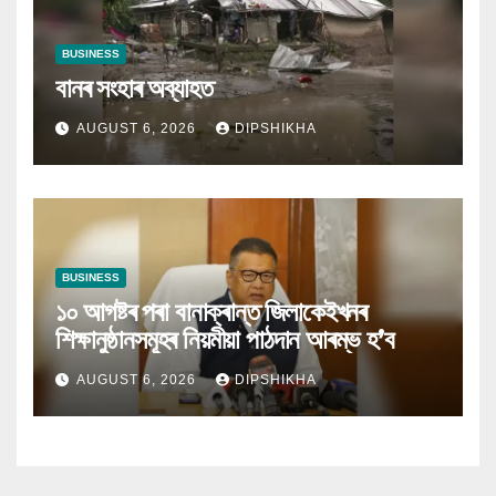
BUSINESS
বানৰ সংহাৰ অব্যাহত
AUGUST 6, 2026
DIPSHIKHA
BUSINESS
১০ আগষ্টৰ পৰা বানাক্ৰান্ত জিলাকেইখনৰ
শিক্ষানুষ্ঠানসমূহৰ নিয়মীয়া পাঠদান আৰম্ভ হ’ব
AUGUST 6, 2026
DIPSHIKHA