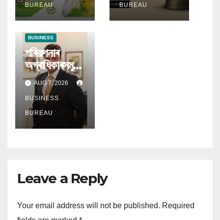
ক্ৰমবৰ্ধমান চাহিদা
আহ্বান ডিএছপি
BUREAU
BUREAU
মিউচুৱেল ফাণ্ডৰ
BUSINESS
পৰিকল্পনাৰ
অগ্ৰাধিকাৰসমূহ
বিকশিত হোৱাৰ
AUG 7, 2026
লগে লগে
অৱসৰকালীন
BUSINESS
উপাৰ্জনে লাভ
BUREAU
কৰিছে প্ৰধান
গুৰুত্ব
Leave a Reply
Your email address will not be published.
Required