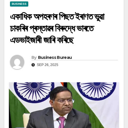
BUSINESS
একাধিক অপহৰণৰ পিছত ইৰাণত ভুৱা
চাকৰিৰ প্ৰস্তাৱৰ বিৰুদ্ধে ভাৰতে
এডভাইজাৰী জাৰি কৰিছে
By
Business Bureau
SEP 26, 2025