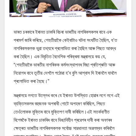
ভাৰত চৰকাৰে ইৰানত চাকৰি বিচৰা ভাৰতীয় নাগৰিকসকলৰ বাবে এক
পৰামৰ্শ জাৰি কৰিছে, শেহতীয়াকৈ কেইবাটাও ঘটনা সংঘটিত হৈছিল, য’ত
নাগৰিকসকলক ভুৱা তথ্যৰে প্ৰলোভিত কৰা হৈছিল আৰু পিছত আবদ্ধ
কৰা হৈছিল। এক বিবৃতিত বৈদেশিক পৰিক্ৰমা মন্ত্ৰালয়ে কয় যে,
“শেহতীয়াকৈ ভাৰতীয় নাগৰিকক কৰ্মসংস্থাপনৰ মিছা প্ৰতিশ্ৰুতি আৰু
নিয়োগৰ বাবে তৃতীয় দেশলৈ পঠোৱা হ’ব বুলি আশ্বাস দি ইৰানলৈ যাবলৈ
প্ৰলোভিত কৰা হৈছে।”
মন্ত্ৰালয়ে লগতে উল্লেখ কৰে যে ইৰানত উপস্থিত হোৱাৰ লগে লগে এই
ব্যক্তিসকলৰ বহুজনক অপৰাধী গোটে অপহৰণ কৰিছিল, পিছত
তেওঁলোকক মুক্তিৰ বাবে মুক্তিপণ দাবী কৰিছিল।এই সতৰ্কবাণীত
বিশেষকৈ ইৰানত চাকৰিৰ বাবে ভিছাবিহীন প্ৰৱেশৰ দাবী কৰা অফাৰৰ
ক্ষেত্ৰত ভাৰতীয় নাগৰিকসকলক সৰ্বোচ্চ সাৱধানতা অৱলম্বন কৰিবলৈ