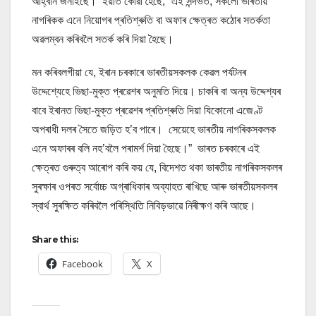
আহ্বান জনাইছে। ইয়াত কোৱা হৈছে, “এই সন্দৰ্ভত, সকলো ভাৰতীয়
নাগৰিকক এনে নিয়োগৰ প্ৰতিশ্ৰুতি বা অফাৰ ক্ষেত্ৰত কঠোৰ সতৰ্কতা
অৱলম্বন কৰিবলৈ সতৰ্ক কৰি দিয়া হৈছে।
মন কৰিবলগীয়া যে, ইৰান চৰকাৰে ভাৰতীয়সকলক কেৱল পৰ্যটনৰ
উদ্দেশ্যেহে ভিছা-মুক্ত প্ৰৱেশৰ অনুমতি দিয়ে। চাকৰি বা অন্য উদ্দেশ্যৰ
বাবে ইৰানত ভিছা-মুক্ত প্ৰৱেশৰ প্ৰতিশ্ৰুতি দিয়া যিকোনো এজেণ্ট
অপৰাধী দলৰ সৈতে জড়িত হ’ব পাৰে। সেয়েহে ভাৰতীয় নাগৰিকসকলক
এনে অফাৰৰ বলি নহ’বলৈ পৰামৰ্শ দিয়া হৈছে।” ভাৰত চৰকাৰে এই
ক্ষেত্ৰত গুৰুত্ব আৰোপ কৰি কয় যে, বিদেশত থকা ভাৰতীয় নাগৰিকসকলৰ
সুৰক্ষাৰ ওপৰত সৰ্বোচ্চ অগ্ৰাধিকাৰ অব্যাহত ৰাখিছে আৰু ভাৰতীয়সকলৰ
স্বাৰ্থ সুৰক্ষিত কৰিবলৈ পৰিস্থিতি নিবিড়ভাৱে নিৰীক্ষণ কৰি আছে।
Share this:
Facebook
X