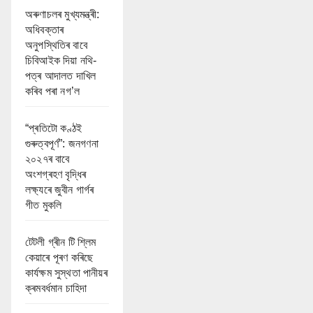
অৰুণাচলৰ মুখ্যমন্ত্ৰী:
অধিবক্তাৰ
অনুপস্থিতিৰ বাবে
চিবিআইক দিয়া নথি-
পত্ৰ আদালত দাখিল
কৰিব পৰা নগ’ল
“প্ৰতিটো কণ্ঠই
গুৰুত্বপূৰ্ণ”: জনগণনা
২০২৭ৰ বাবে
অংশগ্ৰহণ বৃদ্ধিৰ
লক্ষ্যৰে জুবীন গাৰ্গৰ
গীত মুকলি
টেটলী গ্ৰীন টি শ্লিম
কেয়াৰে পূৰণ কৰিছে
কাৰ্যক্ষম সুস্থতা পানীয়ৰ
ক্ৰমবৰ্ধমান চাহিদা