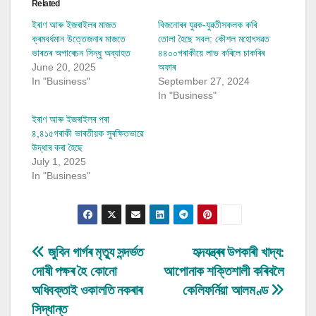
Related
ইৰাণ আৰু ইজৰাইলৰ মাজত
বিজনোৰৰ যুৱক-যুৱতীসকলক কৰি
ক্ৰমবৰ্ধমান উত্তেজনাৰ মাজতে
তোলা হৈছে সবল: কৌশল মহোৎসৱত
ভাৰতৰ অপাৰেচন সিন্ধু অব্যাহত
৪৪০০গৰাকীয়ে লাভ কৰিলে চাকৰিৰ
June 20, 2025
অফাৰ
In "Business"
September 27, 2024
In "Business"
ইৰাণ আৰু ইজৰাইলৰ পৰা
৪,৪১৫গৰাকী ভাৰতীয়ক সুৰক্ষিতভাৱে
উদ্ধাৰ কৰা হৈছে
July 1, 2025
In "Business"
Post
জুবিন গাৰ্গৰ মৃত্যু সন্দৰ্ভত
হৃদযন্ত্ৰৰ উপকাৰী খাদ্য:
দোষী পক্ষৰ হৈ কোনো
আপোনাক শক্তিশালী কৰিবলৈ
navigation
অধিবক্তাই ওকালতি নকৰাৰ
কেলিফৰ্নিয়া আলমণ্ড
সিদ্ধান্ত