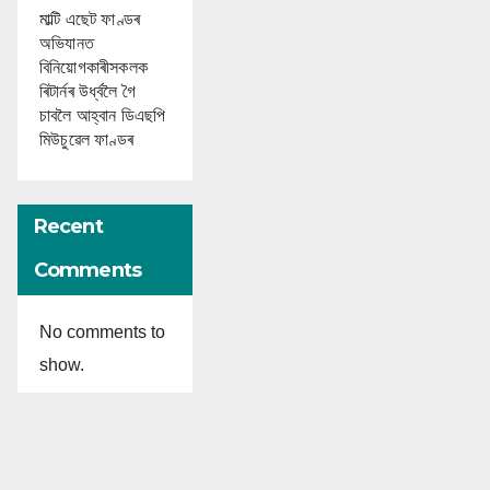
মাল্টি এছেট ফাণ্ডৰ
অভিযানত
বিনিয়োগকাৰীসকলক
ৰিটাৰ্নৰ উৰ্ধ্বলৈ গৈ
চাবলৈ আহ্বান ডিএছপি
মিউচুৱেল ফাণ্ডৰ
Recent
Comments
No comments to
show.