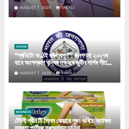
কৰিব পৰা নগ’ল
AUGUST 7, 2026
TARALI
ASSAM
“প্ৰতিটো কণ্ঠই গুৰুত্বপূৰ্ণ”: জনগণনা ২০২৭ৰ
বাবে অংশগ্ৰহণ বৃদ্ধিৰ লক্ষ্যৰে জুবীন গাৰ্গৰ গীত
মুকলি
AUGUST 7, 2026
TARALI
BUSINESS
টেটলী গ্ৰীন টি শ্লিম কেয়াৰে পূৰণ কৰিছে কাৰ্যক্ষম
সুস্থতা পানীয়ৰ ক্ৰমবৰ্ধমান চাহিদা