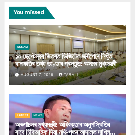
You missed
ASSAM
১০ ছেপ্টেম্বৰ ভিতৰত ডিজিটেল জৰীপেৰে নিখুঁত
বানক্ষতিৰ তথ্য ভাণ্ডাৰ প্ৰস্তুত: অসমৰ মুখ্যমন্ত্ৰী
AUGUST 7, 2026
TARALI
LATEST
NEWS
অৰুণাচলৰ মুখ্যমন্ত্ৰী: অধিবক্তাৰ অনুপস্থিতিৰ
বাবে চিবিআইক দিয়া নথি-পত্ৰ আদালত দাখিল