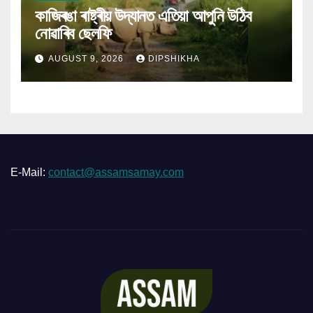
কাজিৰঙা ৰাষ্ট্ৰীয় উদ্যানত এতিয়া আপুনি উঠিব
নোৱাৰিব ছেলফি
AUGUST 9, 2026
DIPSHIKHA
E-Mail:
contact@assamsamay.com