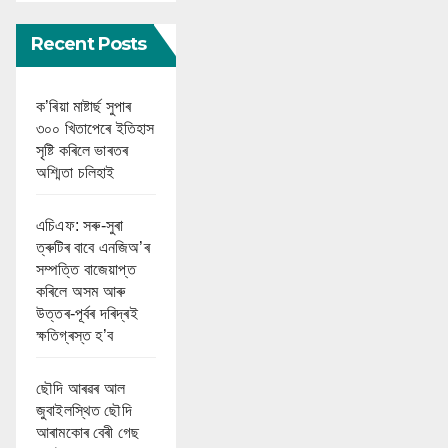
Recent Posts
ক’ৰিয়া মাষ্টাৰ্ছ সুপাৰ
৩০০ খিতাপেৰে ইতিহাস
সৃষ্টি কৰিলে ভাৰতৰ
অশ্মিতা চলিহাই
এচিএফ: সৰু-সুৰা
ত্ৰুটিৰ বাবে এনজিঅ’ৰ
সম্পত্তি বাজেয়াপ্ত
কৰিলে অসম আৰু
উত্তৰ-পূৰ্বৰ দৰিদ্ৰই
ক্ষতিগ্ৰস্ত হ’ব
ছৌদি আৰৱৰ আল
জুবাইলস্থিত ছৌদি
আৰামকোৰ বেৰী গেছ