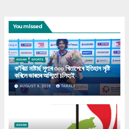
You missed
ASSAM
SPORTS
ক’ৰিয়া মাষ্টাৰ্ছ সুপাৰ ৩০০ খিতাপেৰে ইতিহাস সৃষ্টি
কৰিলে ভাৰতৰ অশ্মিতা চলিহাই
AUGUST 9, 2026
TARALI
ASSAM