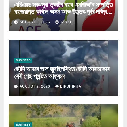
এচিএফ: সৰু-সুৰা ত্ৰুটিৰ বাবে এনজিঅ’ৰ সম্পত্তি
বাজেয়াপ্ত কৰিলে অসম আৰু উত্তৰ-পূৰ্বৰ দৰিদ্ৰই
ক্ষতিগ্ৰস্ত হ’ব
AUGUST 9, 2026
TARALI
BUSINESS
ছৌদি আৰৱৰ আল জুবাইলস্থিত ছৌদি আৰামকোৰ
বেৰী গেছ প্লান্টত আক্ৰমণ
AUGUST 9, 2026
DIPSHIKHA
BUSINESS