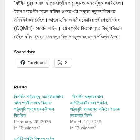
‘ৰাষ্ট্ৰীয় যুদ্ধ স্মাৰক’ ছাত্ৰ-ছাত্ৰীৰ পাঠ্যক্ৰমত অন্তৰ্ভুক্ত কৰা হৈছিল।
ইয়াৰ লগতে বীৰ আব্দুল হামিদৰ ওপৰত এটা অধ্যায় স্কুলৰ কিতাপত
সন্নিবিষ্ট কৰা হৈছিল। আব্দুল হামিদ ভাৰতীয় সেনাৰ চতুৰ্থ গ্ৰেনেডিয়াৰ
(CQMH)ৰ জোৱান আছিল। ইয়াৰ পূৰ্বেও কিতাপসমূহত কিছু পৰিৱৰ্তন
হৈছিল যদিও ২০২৫ চনৰ নতুন কিতাপসমূহত বহু ডাঙৰ পৰিৱৰ্তন হৈছে।
Share this:
Facebook
X
Related
বিতৰ্কিত পাঠ্যবস্তু: এনচিইআৰটিয়ে
. বিতৰ্কিত অধ্যায়ৰ বাবে
অষ্টম শ্ৰেণীৰ সমাজ বিজ্ঞানৰ
এনচিইআৰটিৰ ক্ষমা প্ৰাৰ্থনা,
পাঠ্যপুথি প্ৰত্যাহাৰ কৰি ক্ষমা
পাঠ্যপুথি বাজেয়াপ্ত কৰিবলৈ উচ্চতম
বিচাৰিলে
ন্যায়ালয়ৰ নির্দেশ
February 26, 2026
March 10, 2026
In "Business"
In "Business"
এনচিইআৰটিৰ বিৰুদ্ধে কঠোৰ