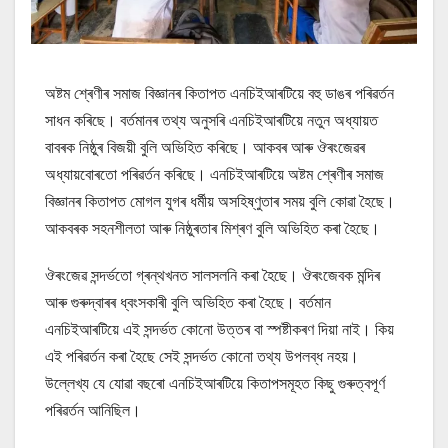
অষ্টম শ্ৰেণীৰ সমাজ বিজ্ঞানৰ কিতাপত এনচিইআৰটিয়ে বহু ডাঙৰ পৰিৱৰ্তন
সাধন কৰিছে। বৰ্তমানৰ তথ্য অনুসৰি এনচিইআৰটিয়ে নতুন অধ্যায়ত
বাবৰক নিষ্ঠুৰ বিজয়ী বুলি অভিহিত কৰিছে। আকবৰ আৰু ঔৰংজেৱৰ
অধ্যায়বোৰতো পৰিৱৰ্তন কৰিছে। এনচিইআৰটিয়ে অষ্টম শ্ৰেণীৰ সমাজ
বিজ্ঞানৰ কিতাপত মোগল যুগৰ ধৰ্মীয় অসহিষ্ণুতাৰ সময় বুলি কোৱা হৈছে।
আকবৰক সহনশীলতা আৰু নিষ্ঠুৰতাৰ মিশ্ৰণ বুলি অভিহিত কৰা হৈছে।
ঔৰংজেৱ সন্দৰ্ভতো গ্ৰন্থখনত সালসলনি কৰা হৈছে। ঔৰংজেবক মন্দিৰ
আৰু গুৰুদ্বাৰৰ ধ্বংসকাৰী বুলি অভিহিত কৰা হৈছে। বৰ্তমান
এনচিইআৰটিয়ে এই সন্দৰ্ভত কোনো উত্তৰ বা স্পষ্টীকৰণ দিয়া নাই। কিয়
এই পৰিৱৰ্তন কৰা হৈছে সেই সন্দৰ্ভত কোনো তথ্য উপলব্ধ নহয়।
উল্লেখ্য যে যোৱা বছৰো এনচিইআৰটিয়ে কিতাপসমূহত কিছু গুৰুত্বপূৰ্ণ
পৰিৱৰ্তন আনিছিল।