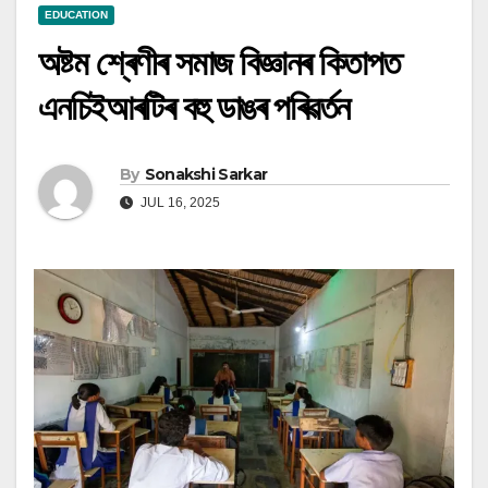
EDUCATION
অষ্টম শ্ৰেণীৰ সমাজ বিজ্ঞানৰ কিতাপত
এনচিইআৰটিৰ বহু ডাঙৰ পৰিৱৰ্তন
By
Sonakshi Sarkar
JUL 16, 2025