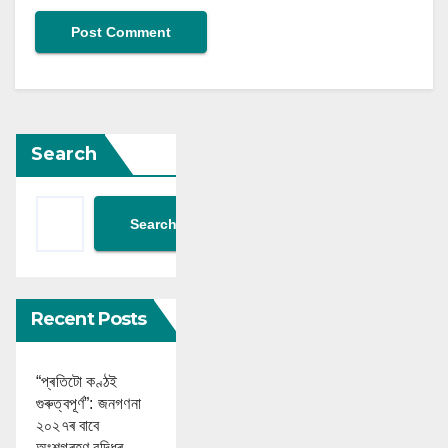
Search
Search
Recent Posts
“প্ৰতিটো কণ্ঠই
গুৰুত্বপূৰ্ণ”: জনগণনা
২০২৭ৰ বাবে
অংশগ্ৰহণ বৃদ্ধিৰ