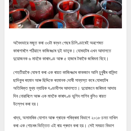
অবৈধভাৱে মজুত কৰা ৩৩টা ৰন্ধন গেছৰ চিলিণ্ডাৰেই অৱশেষত
কাৰাগাৰলৈ পঠিয়ালে কাজিৰঙাৰ দুই ভাতৃক। যোৰহাটৰ এখন আদালতে
দুয়োজনক ৬ মাহকৈ কাৰাদণ্ড আৰু ৫ হাজাৰ টকাকৈ জৰিমনা বিহে।
শেহতীয়াকৈ ঘোষণা কৰা এক ৰায়ত কাজিৰঙাৰ কাকজান আলি চুবুৰীৰ বাসিন্দা
ছাদিকুৰ ৰহমান আৰু ছিদ্দিকে ৰহমানক দোষী সাব্যস্ত কৰে যোৰহাটৰ
অতিৰিক্ত মুখ্য ন্যায়িক দণ্ডাধীশৰ আদালতে। দুয়োজনে জৰিমনা আদায়
দিব নোৱাৰিলে আৰু এক মাহকৈ কাৰাদণ্ড ভুগিব লাগিব বুলিও ৰায়ত
উল্লেখ কৰা হয়।
খাদ্য, অসামৰিক যোগান আৰু গ্ৰাহক পৰিক্ৰমা বিভাগে ২০১৮ চনত দাখিল
কৰা এক গোচৰৰ ভিত্তিত এই ৰায় প্ৰদান কৰা হয়। সেই সময়ত বিভাগ