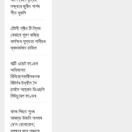
লক্ষ্যৰে জুবীন গাৰ্গৰ
গীত মুকলি
টেটলী গ্ৰীন টি শ্লিম
কেয়াৰে পূৰণ কৰিছে
কাৰ্যক্ষম সুস্থতা পানীয়ৰ
ক্ৰমবৰ্ধমান চাহিদা
মাল্টি এছেট ফাণ্ডৰ
অভিযানত
বিনিয়োগকাৰীসকলক
ৰিটাৰ্নৰ উৰ্ধ্বলৈ গৈ
চাবলৈ আহ্বান ডিএছপি
মিউচুৱেল ফাণ্ডৰ
বানৰ পিছত পুনৰ
আৰম্ভ উজনি অসমৰ
ৰে’ল যোগাযোগ;
সুৰক্ষাৰ বাবে প্ৰথমে