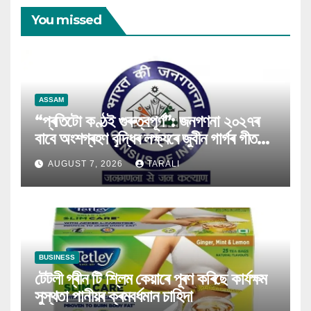
You missed
ASSAM
“প্ৰতিটো কণ্ঠই গুৰুত্বপূৰ্ণ”: জনগণনা ২০২৭ৰ
বাবে অংশগ্ৰহণ বৃদ্ধিৰ লক্ষ্যৰে জুবীন গাৰ্গৰ গীত
মুকলি
AUGUST 7, 2026
TARALI
BUSINESS
টেটলী গ্ৰীন টি শ্লিম কেয়াৰে পূৰণ কৰিছে কাৰ্যক্ষম
সুস্থতা পানীয়ৰ ক্ৰমবৰ্ধমান চাহিদা