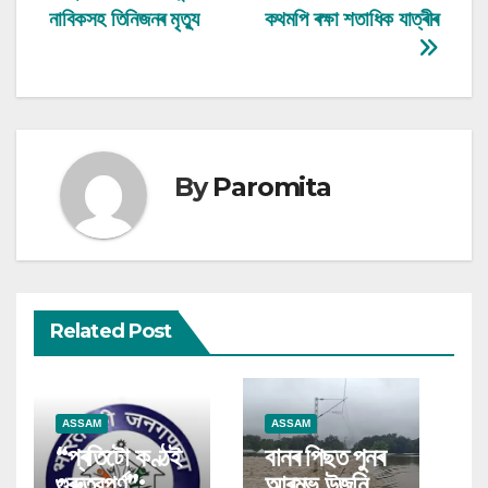
navigation
নাবিকসহ তিনিজনৰ মৃত্যু
কথমপি ৰক্ষা শতাধিক যাত্ৰীৰ
By
Paromita
Related Post
ASSAM
ASSAM
“প্ৰতিটো কণ্ঠই
বানৰ পিছত পুনৰ
গুৰুত্বপূৰ্ণ”:
আৰম্ভ উজনি