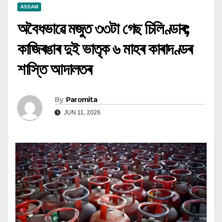
ASSAM
অবৈধভাৱে মজুত ৩৩টা গেছ চিলিণ্ডাৰ;
কাজিৰঙাৰ দুই ভাতৃক ৬ মাহৰ কাৰাদণ্ডৰ
শাস্তি আদালতৰ
By
Paromita
JUN 11, 2026