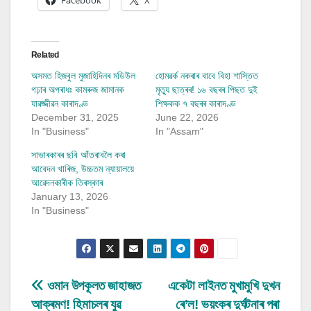
Facebook
X
Related
অসমত হিজবুল মুজাহিদিনৰ মডিউল
হোমৱৰ্ক নকৰাৰ বাবে বিহা শাস্তিত
গঢ়াৰ অপৰাধঃ কামৰুজ জামানক
মৃত্যু ছাত্ৰৰ! ১৬ বছৰৰ পিছত দুই
যাৱজ্জীৱন কাৰাদণ্ড
শিক্ষকক ৭ বছৰৰ কাৰাদণ্ড
December 31, 2025
June 22, 2026
In "Business"
In "Assam"
সাভাৰকাৰৰ ছবি আঁতৰাবলৈ কৰা
আবেদন খাৰিজ, উচ্চতম ন্যায়ালয়ে
আৱেদনকাৰীক তিৰস্কাৰ
January 13, 2026
In "Business"
Post
ওমান উপকূলত জাহাজত
একেটা লাইনত মুখামুখি দুখন
আক্ৰমণ! হিমাচলৰ যুৱ
ৰে’ল! ভয়ংকৰ দুৰ্ঘটনাৰ পৰা