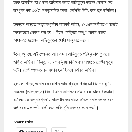
আৰু আৰক্ষীৰ যৌথ দলে অভিযান চলাই অভিযুক্ত দুজনৰ দোকান-সহ
বাসগৃহৰ পৰা ৩৩ টা অননুমোদিত ঘৰুৱা এলপিজি চিলিণ্ডাৰ জব্দ কৰিছিল।
তদন্তৰ অন্তত অত্যাৱশ্যকীয় সামগ্ৰী আইন, ১৯৫৫ৰ অধীনত গোচৰটো
আদালতলৈ প্ৰেৰণ কৰা হয়। বিচাৰ প্ৰক্ৰিয়া সম্পূৰ্ণ হোৱাৰ পাছত
আদালতে দুয়োজন অভিযুক্তক দোষী সাব্যস্ত কৰে।
উল্লেখ্য যে, এই গোচৰত আন এজন অভিযুক্ত পবিন্দ্ৰ নাথ ফুকনো
জড়িত আছিল। কিন্তু বিচাৰ প্ৰক্ৰিয়া চলি থকাৰ সময়তে তেওঁৰ মৃত্যু
ঘটে। তেওঁ পঞ্চায়ত কৰ সংগ্ৰাহক হিচাপে কৰ্মৰত আছিল।
ইফালে, খাদ্য, অসামৰিক যোগান আৰু গ্ৰাহক পৰিক্ৰমা বিভাগৰ যুটীয়া
সঞ্চালক (ভাৰপ্ৰাপ্ত) বিকাশ দাসে আদালতৰ এই ৰায়ক আদৰণি জনায়।
অবৈধভাৱে অত্যাৱশ্যকীয় সামগ্ৰীৰ ব্যৱসায়ত জড়িত লোকসকলৰ বাবে
এই ৰায়ে এক স্পষ্ট বাৰ্তা বহন কৰিব বুলি মন্তব্য কৰে তেওঁ।
Share this: