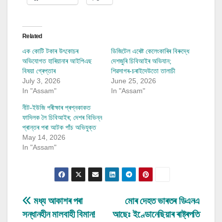
Related
এক কোটি টকাৰ উৎকোচৰ
ডিজিটেল এৰেষ্ট কেলেংকাৰিৰ বিৰুদ্ধে
অভিযোগত হাৰিয়ানাৰ আইপিএছ
দেশজুৰি চিবিআইৰ অভিযান;
বিষয়া গ্ৰেপ্তাৰ
শিৱসাগৰ-চৰাইদেউতো তালাচী
July 3, 2026
June 25, 2026
In "Assam"
In "Assam"
নীট-ইউজি পৰীক্ষাৰ প্ৰশ্নকাকত
ফাদিলক লৈ চিবিআইৰ; দেশৰ বিভিন্ন
প্ৰান্তৰ পৰা আটক পাঁচ অভিযুক্ত
May 14, 2026
In "Assam"
Post
মধ্য আকাশৰ পৰা
মোৰ দেহত ভাৰতৰ ডিএনএ
সন্ধানহীন মালবাহী বিমান!
আছেঃ ইণ্ডোনেছিয়াৰ ৰাষ্ট্ৰপতি