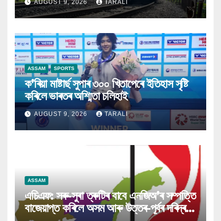
AUGUST 9, 2026
TARALI
ASSAM
SPORTS
ক’ৰিয়া মাষ্টাৰ্ছ সুপাৰ ৩০০ খিতাপেৰে ইতিহাস সৃষ্টি
কৰিলে ভাৰতৰ অশ্মিতা চলিহাই
AUGUST 9, 2026
TARALI
ASSAM
এচিএফ: সৰু-সুৰা ত্ৰুটিৰ বাবে এনজিঅ’ৰ সম্পত্তি
বাজেয়াপ্ত কৰিলে অসম আৰু উত্তৰ-পূৰ্বৰ দৰিদ্ৰই
ক্ষতিগ্ৰস্ত হ’ব