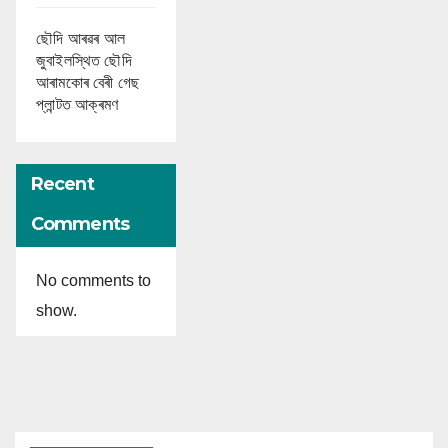
ছৌদি আৰৱৰ আল
জুবাইলস্থিত ছৌদি
আৰামকোৰ বেৰী গেছ
প্লান্টত আক্ৰমণ
Recent
Comments
No comments to
show.