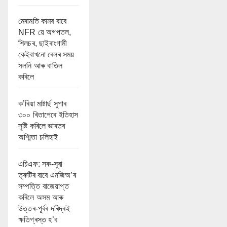
মেৰামতি কামৰ বাবে
NFR য়ে অগপতল,
শিলচৰ, ছাইৰাংগামী
কেইবাখনো ৰেলৰ সময়
সলনি আৰু বাতিল
কৰিলে
ক’ৰিয়া মাষ্টাৰ্ছ সুপাৰ
৩০০ খিতাপেৰে ইতিহাস
সৃষ্টি কৰিলে ভাৰতৰ
অশ্মিতা চলিহাই
এচিএফ: সৰু-সুৰা
ত্ৰুটিৰ বাবে এনজিঅ’ৰ
সম্পত্তি বাজেয়াপ্ত
কৰিলে অসম আৰু
উত্তৰ-পূৰ্বৰ দৰিদ্ৰই
ক্ষতিগ্ৰস্ত হ’ব