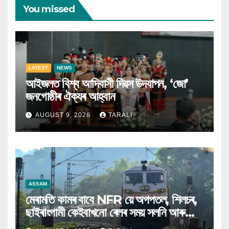
You missed
LATEST
NEWS
আইজলত বিশ্ব আদিবাসী দিৱস উদযাপন, ‘জো’
জনগোষ্ঠীৰ ঐক্যৰ আহ্বান
AUGUST 9, 2026
TARALI
ASSAM
মেৰামতি কামৰ বাবে NFR য়ে অগপতল, শিলচৰ,
ছাইৰাংগামী কেইবাখনো ৰেলৰ সময় সলনি আৰু
বাতিল কৰিলে