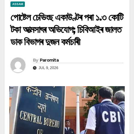
ASSAM
পোষ্টেল চেভিংছ একাউণ্টৰ পৰা ১.৩ কোটি
টকা আত্মসাৎৰ অভিযোগ; চিবিআইৰ জালত
ডাক বিভাগৰ দুজন কৰ্মচাৰী
By
Paromita
JUL 9, 2026