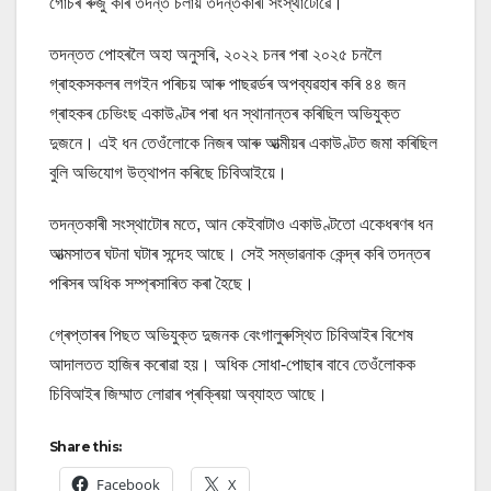
গোচৰ ৰুজু কৰি তদন্ত চলায় তদন্তকাৰী সংস্থাটোৱে।
তদন্তত পোহৰলৈ অহা অনুসৰি, ২০২২ চনৰ পৰা ২০২৫ চনলৈ
গ্ৰাহকসকলৰ লগইন পৰিচয় আৰু পাছৱৰ্ডৰ অপব্যৱহাৰ কৰি ৪৪ জন
গ্ৰাহকৰ চেভিংছ একাউণ্টৰ পৰা ধন স্থানান্তৰ কৰিছিল অভিযুক্ত
দুজনে। এই ধন তেওঁলোকে নিজৰ আৰু আত্মীয়ৰ একাউণ্টত জমা কৰিছিল
বুলি অভিযোগ উত্থাপন কৰিছে চিবিআইয়ে।
তদন্তকাৰী সংস্থাটোৰ মতে, আন কেইবাটাও একাউণ্টতো একেধৰণৰ ধন
আত্মসাতৰ ঘটনা ঘটাৰ সন্দেহ আছে। সেই সম্ভাৱনাক কেন্দ্ৰ কৰি তদন্তৰ
পৰিসৰ অধিক সম্প্ৰসাৰিত কৰা হৈছে।
গ্ৰেপ্তাৰৰ পিছত অভিযুক্ত দুজনক বেংগালুৰুস্থিত চিবিআইৰ বিশেষ
আদালতত হাজিৰ কৰোৱা হয়। অধিক সোধা-পোছাৰ বাবে তেওঁলোকক
চিবিআইৰ জিম্মাত লোৱাৰ প্ৰক্ৰিয়া অব্যাহত আছে।
Share this:
Facebook
X