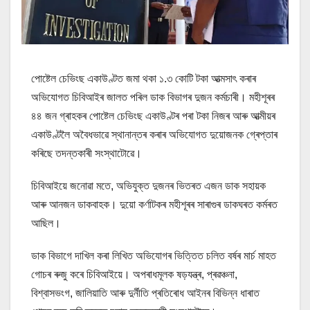
পোষ্টেল চেভিংছ একাউণ্টত জমা থকা ১.৩ কোটি টকা আত্মসাৎ কৰাৰ
অভিযোগত চিবিআইৰ জালত পৰিল ডাক বিভাগৰ দুজন কৰ্মচাৰী। মহীশূৰৰ
৪৪ জন গ্ৰাহকৰ পোষ্টেল চেভিংছ একাউণ্টৰ পৰা টকা নিজৰ আৰু আত্মীয়ৰ
একাউণ্টলৈ অবৈধভাৱে স্থানান্তৰ কৰাৰ অভিযোগত দুয়োজনক গ্ৰেপ্তাৰ
কৰিছে তদন্তকাৰী সংস্থাটোৱে।
চিবিআইয়ে জনোৱা মতে, অভিযুক্ত দুজনৰ ভিতৰত এজন ডাক সহায়ক
আৰু আনজন ডাকবাহক। দুয়ো কৰ্ণাটকৰ মহীশূৰৰ সাৰাগুৰ ডাকঘৰত কৰ্মৰত
আছিল।
ডাক বিভাগে দাখিল কৰা লিখিত অভিযোগৰ ভিত্তিত চলিত বৰ্ষৰ মাৰ্চ মাহত
গোচৰ ৰুজু কৰে চিবিআইয়ে। অপৰাধমূলক ষড়যন্ত্ৰ, প্ৰৱঞ্চনা,
বিশ্বাসভংগ, জালিয়াতি আৰু দুৰ্নীতি প্ৰতিৰোধ আইনৰ বিভিন্ন ধাৰাত