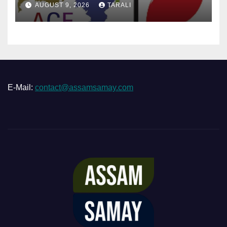
AUGUST 9, 2026
TARALI
E-Mail:
contact@assamsamay.com