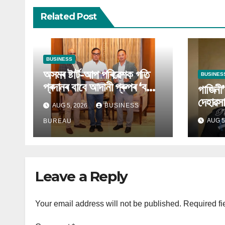
Related Post
BUSINESS
অসমৰ ষ্টাৰ্ট-আপ পৰিৱেশক গতি
BUSINES
প্ৰদানৰ বাবে আদানী গ্ৰুপৰ ‘বন্দে
গাজিনী’
ভাৰতম’ৰ প্ৰস্তাৱ
দেহাৱস
AUG 5, 2026
BUSINESS
AUG 5
BUREAU
Leave a Reply
Your email address will not be published.
Required fi