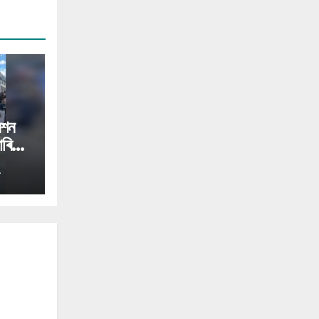
েশন
াৰিলে
A