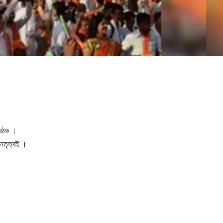
 বৈঠক ।
 নেতৃত্বই ।