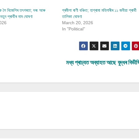
িত্বক লৈ বিজেপিৰ তৎপৰতা; দৰং আৰু
প্ৰমীলা ৰাণী বঞ্চিত; হাগ্ৰামা মহিলাৰীৰ ১১ জনীয়া প্ৰাৰ্থী
তুন প্ৰাৰ্থীৰ নাম ঘোষণা
তালিকা ঘোষণা
026
March 20, 2026
In "Political"
মধ্য প্ৰাচ্যত অব্যাহত আছে যুদ্ধৰ বিভী