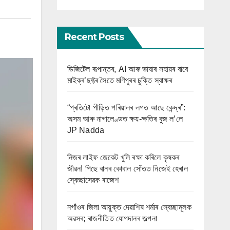
Recent Posts
ডিজিটেল ৰূপান্তৰ, AI আৰু ভাষাৰ সহায়ৰ বাবে
মাইক্ৰ’ছফ্টৰ সৈতে মণিপুৰৰ চুক্তি স্বাক্ষৰ
“প্ৰতিটো পীড়িত পৰিয়ালৰ লগত আছে কেন্দ্ৰ”:
অসম আৰু নাগালেণ্ডত ক্ষয়-ক্ষতিৰ বুজ ল’লে
JP Nadda
নিজৰ লাইফ জেকেট খুলি ৰক্ষা কৰিলে কৃষকৰ
জীৱন! পিছে বানৰ কোবাল সোঁতত নিজেই হেৰাল
স্বেচ্ছাসেৱক ৰাজেশ
নগাঁওৰ জিলা আয়ুক্ত দেৱাশিষ শৰ্মাৰ স্বেচ্ছামূলক
অৱসৰ; ৰাজনীতিত যোগদানৰ জল্পনা