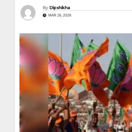
By
Dipshikha
MAR 16, 2026