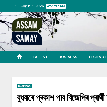
Skip
Thu. Aug 6th, 2026
4:51:39 AM
to
content
LATEST
BUSINESS
TECHNO
BUSINESS
বুধবাৰে প্ৰকাশ পাব বিজেপিৰ প্ৰাৰ্থী