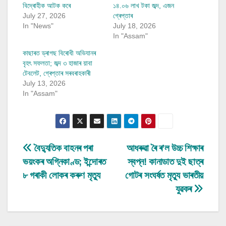
বিদ্ৰোহীক আটক কৰে
১৪.০৬ লাখ টকা জব্দ, এজন
July 27, 2026
গ্ৰেপ্তাৰ
In "News"
July 18, 2026
In "Assam"
কাছাৰত ড্ৰাগছ বিৰোধী অভিযানৰ
বৃহৎ সফলতা; জব্দ ৩ হাজাৰ য়াবা
টেবলেট, গ্ৰেপ্তাৰ সৰবৰাহকাৰী
July 13, 2026
In "Assam"
Post
বৈদ্যুতিক বাহনৰ পৰা
আধৰুৱা ৰৈ ৰ’ল উচ্চ শিক্ষাৰ
ভয়ংকৰ অগ্নিকাণ্ড; ইন্দোৰত
স্বপ্ন! কানাডাত দুই ছাত্ৰ
navigation
৮ গৰাকী লোকৰ কৰুণ মৃত্যু
গোটৰ সংঘৰ্ষত মৃত্যু ভাৰতীয়
যুৱকৰ