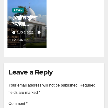
অসম চৰকাৰৰ
ASSAM
ধেমাজিৰ নন্দিতা
শইকীয়া
হত্যাকাণ্ড;
AUG 6, 2026
মৃত্যুদণ্ডৰ সলনি
আজীৱন
PAROMITA
কাৰাদণ্ডৰ শাস্তি
ৰিণ্টু শৰ্মাক
Leave a Reply
Your email address will not be published.
Required
fields are marked
*
Comment
*