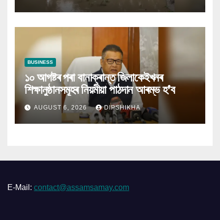
BUSINESS
১০ আগষ্টৰ পৰা বানাক্ৰান্ত জিলাকেইখনৰ
শিক্ষানুষ্ঠানসমূহৰ নিয়মীয়া পাঠদান আৰম্ভ হ’ব
AUGUST 6, 2026
DIPSHIKHA
E-Mail:
contact@assamsamay.com