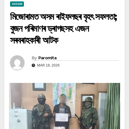
ASSAM
মিজোৰামত অসম ৰাইফলছৰ বৃহৎ সফলতা;
বুজন পৰিমাণৰ ড্ৰাগছসহ এজন
সৰবৰাহকাৰী আটক
By
Paromita
MAR 18, 2026