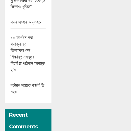
খুজিবলগীয়া হয়, তেন্তে
ভিক্ষাও খুজিম”
বানৰ সংহাৰ অব্যাহত
১০ আগষ্টৰ পৰা
বানাক্ৰান্ত
জিলাকেইখনৰ
শিক্ষানুষ্ঠানসমূহৰ
নিয়মীয়া পাঠদান আৰম্ভ
হ’ব
বৰ্তমান সময়ত ৰাজনীতি
নহয়
Recent
Comments