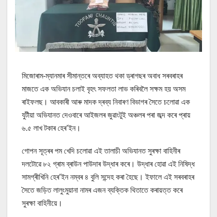
মিজোৰাম-ম্যানমাৰ সীমান্তৰে অব্যাহত থকা ড্ৰাগছৰ অবাধ সৰবৰাহৰ
মাজতে এক অভিযান চলাই বৃহৎ সফলতা লাভ কৰিবলৈ সক্ষম হয় অসম
ৰাইফলছ। আবকাৰী আৰু মাদক দ্ৰব্য নিবাৰণ বিভাগৰ সৈতে চলোৱা এক
যুটীয়া অভিযানত দেওবাৰে আইজলৰ জুৱাংটুই অঞ্চলৰ পৰা জব্দ কৰে প্ৰায়
৬.৫ লাখ টকাৰ হেৰ’ইন।
গোপন সূত্ৰৰ পম খেদি চলোৱা এই তালাচী অভিযানত সুৰক্ষা বাহিনীৰ
দলটোৱে ৮২ গ্ৰাম ব্ৰাউন পাউদাৰ উদ্ধাৰ কৰে। উদ্ধাৰ হোৱা এই নিষিদ্ধ
সামগ্ৰীখিনি হেৰ’ইন নম্বৰ ৪ বুলি সন্দেহ কৰা হৈছে। ইফালে এই সৰবৰাহৰ
সৈতে জড়িত লালুংমুয়ানা নামৰ এজন ব্যক্তিক থিতাতে কৰায়ত্ত কৰে
সুৰক্ষা বাহিনীয়ে।