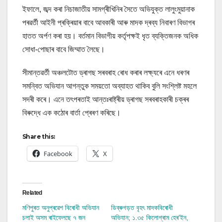
ইফালে, জব্দ কৰা নিচাজাতীয় সামগ্ৰীখিনিৰ সৈতে অভিযুক্ত লালুংমুয়ানাক
পৰৱৰ্তী আইনী প্ৰক্ৰিয়াৰ বাবে আবকাৰী আৰু মাদক দ্ৰব্য নিবাৰণ বিভাগৰ
হাতত অৰ্পণ কৰা হয়। বৰ্তমান বিভাগীয় কৰ্তৃপক্ষই ধৃত ব্যক্তিজনক অধিক
সোধা-পোছাৰ বাবে জিম্মাত লৈছে।
সীমান্তৱৰ্তী অঞ্চলটোত ড্ৰাগছ সৰবৰাহ ৰোধ কৰাৰ লক্ষ্যৰে এনে ধৰণৰ
সমন্বিত অভিযান আগন্তুক সময়তো অব্যাহত থাকিব বুলি সংশ্লিষ্ট মহলে
সদৰী কৰে। এনে তৎপৰতাই আন্তঃৰাষ্ট্ৰীয় ড্ৰাগছ সৰবৰাহকাৰী চক্ৰৰ
বিৰুদ্ধে এক কঠোৰ বাৰ্তা প্ৰেৰণ কৰিছে।
Share this:
Facebook
X
Related
মণিপুৰত অনুপ্ৰৱেশ বিৰোধী অভিযান
ডিব্ৰুগড়ত বৃহৎ মাদকবিৰোধী
চলাই অসম ৰাইফেলছে ৭ জন
অভিযান; ১.৩৫ কিলোগ্ৰাম হেৰ’ইন,