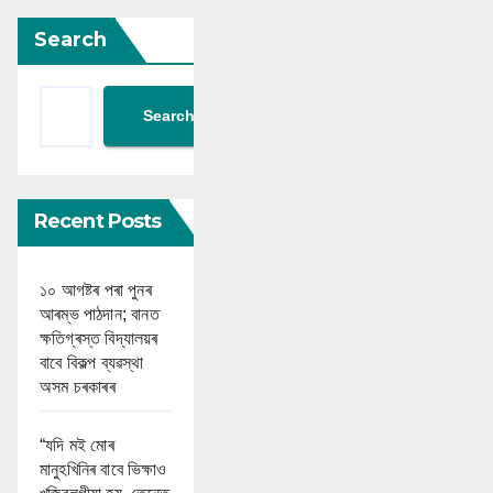
Search
Search
Recent Posts
১০ আগষ্টৰ পৰা পুনৰ
আৰম্ভ পাঠদান; বানত
ক্ষতিগ্ৰস্ত বিদ্যালয়ৰ
বাবে বিকল্প ব্যৱস্থা
অসম চৰকাৰৰ
“যদি মই মোৰ
মানুহখিনিৰ বাবে ভিক্ষাও