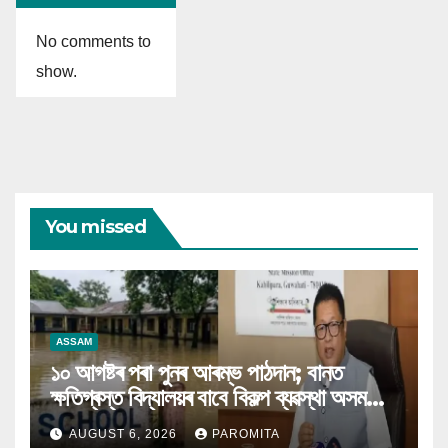
No comments to
show.
You missed
ASSAM
১০ আগষ্টৰ পৰা পুনৰ আৰম্ভ পাঠদান; বানত
ক্ষতিগ্ৰস্ত বিদ্যালয়ৰ বাবে বিকল্প ব্যৱস্থা অসম
চৰকাৰৰ
AUGUST 6, 2026
PAROMITA