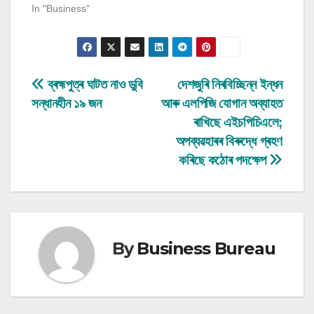
In "Business"
Post
ব্ৰহ্মপুত্ৰ ঘাটত নাও ডুবি
দেশজুৰি নিৰবিচ্ছিন্ন ইন্ধন
সন্ধানহীন ১৯ জন
আৰু এলপিজি যোগান অব্যাহত
navigation
ৰাখিছে এইচপিচিএলে;
অপব্যৱহাৰৰ বিৰুদ্ধে গ্ৰহণ
কৰিছে কঠোৰ পদক্ষেপ
By
Business Bureau