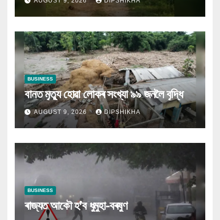
AUGUST 9, 2026
DIPSHIKHA
BUSINESS
বানত মৃত্যু হোৱা লোকৰ সংখ্যা ৯৯ জনলৈ বৃদ্ধি
AUGUST 9, 2026
DIPSHIKHA
BUSINESS
ৰাজ্যত আকৌ হ’ব ধুমুহা-বৰষুণ