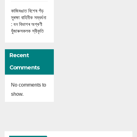
কাজিৰঙাত বিশেষ গঁড়
সুৰক্ষা বাহিনীক সম্বৰ্ধনা
: বন বিভাগৰ অগ্ৰণী
যুঁজাৰুসকলক স্বীকৃতি
Recent
Comments
No comments to
show.