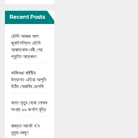
Recent Posts
ছৌদি আৰৱৰ আল
জুবাইলস্থিত ছৌদি
আৰামকোৰ বেৰী গেছ
প্লান্টত আক্ৰমণ
কাজিৰঙা ৰাষ্ট্ৰীয়
উদ্যানত এতিয়া আপুনি
উঠিব নোৱাৰিব ছেলফি
বানত মৃত্যু হোৱা লোকৰ
সংখ্যা ৯৯ জনলৈ বৃদ্ধি
ৰাজ্যত আকৌ হ’ব
ধুমুহা-বৰষুণ