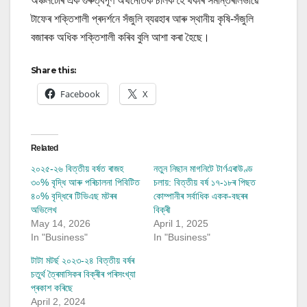
অঞ্চলটোৰ এক গুৰুত্বপূৰ্ণ অৰ্থনৈতিক চালক হৈ থকাৰ সমান্তৰালভাৱে
টাফেৰ শক্তিশালী প্ৰদৰ্শনে সঁজুলি ব্যৱহাৰ আৰু স্থানীয় কৃষি-সঁজুলি
বজাৰক অধিক শক্তিশালী কৰিব বুলি আশা কৰা হৈছে।
Share this:
Facebook
X
Related
২০২৫-২৬ বিত্তীয় বৰ্ষত ৰাজহ
নতুন নিছান মাগনিটে টাৰ্ণএৰাউণ্ড
৩০% বৃদ্ধি আৰু পৰিচালনা পিবিটিত
চলায়: বিত্তীয় বৰ্ষ ১৭-১৮ৰ পিছত
৪০% বৃদ্ধিৰে টিভিএছ মটৰৰ
কোম্পানীৰ সৰ্বাধিক একক-বছৰৰ
অভিলেখ
বিক্ৰী
May 14, 2026
April 1, 2025
In "Business"
In "Business"
টাটা মটৰ্ছ ২০২৩-২৪ বিত্তীয় বৰ্ষৰ
চতুৰ্থ ত্ৰৈমাসিকৰ বিক্ৰীৰ পৰিসংখ্যা
প্ৰকাশ কৰিছে
April 2, 2024