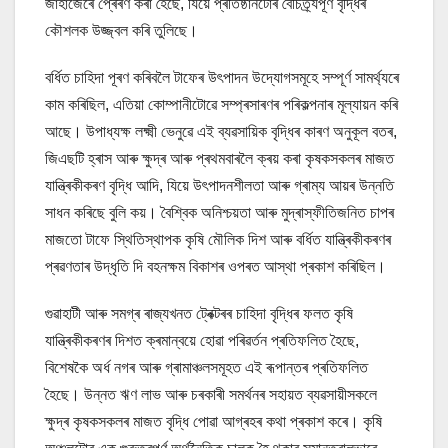
জাহাজেৰে প্ৰেৰণ কৰা হৈছে, যিয়ে প্ৰতিষ্ঠানটোৰ বৈচিত্ৰ্যপূৰ্ণ বৃদ্ধিৰ
কৌশলক উজ্জ্বল কৰি তুলিছে।
বৰ্ধিত চাহিদা পূৰণ কৰিবলৈ টাফেৰ উৎপাদন উদ্যোগসমূহে সম্পূৰ্ণ সামৰ্থ্যৰে
কাম কৰিছিল, এতিয়া কোম্পানীটোৱে সম্প্ৰসাৰণৰ পৰিকল্পনাৰ মূল্যায়ন কৰি
আছে। উপাধ্যক্ষ লক্ষ্মী ভেনুৱে এই ব্যৱসায়িক বৃদ্ধিৰ কাৰণ অনুকূল বতৰ,
জিএছটি হ্ৰাস আৰু ক্ষুদ্ৰ আৰু প্ৰথমবাৰলৈ ক্ৰয় কৰা কৃষকসকলৰ মাজত
যান্ত্ৰিকীকৰণ বৃদ্ধি আদি, যিয়ে উৎপাদনশীলতা আৰু গ্ৰাম্য আয়ৰ উন্নতি
সাধন কৰিছে বুলি কয়। বৈশ্বিক অনিশ্চয়তা আৰু মুদ্ৰাস্ফীতিজনিত চাপৰ
মাজতো টাফে স্থিতিস্থাপক কৃষি মৌলিক দিশ আৰু বৰ্ধিত যান্ত্ৰিকীকৰণৰ
প্ৰৱণতাৰ উদ্ধৃতি দি বহনক্ষম বিকাশৰ ওপৰত আস্থা প্ৰকাশ কৰিছিল।
গুৱাহাটী আৰু সমগ্ৰ ৰাজ্যখনত ট্ৰেক্টৰৰ চাহিদা বৃদ্ধিৰ ফলত কৃষি
যান্ত্ৰিকীকৰণৰ দিশত ক্ৰমান্বয়ে হোৱা পৰিৱৰ্তন প্ৰতিফলিত হৈছে,
বিশেষকৈ অৰ্ধ নগৰ আৰু গ্ৰামাঞ্চলসমূহত এই ৰূপান্তৰ প্ৰতিফলিত
হৈছে। উন্নত ঋণ লাভ আৰু চৰকাৰী সমৰ্থনৰ সহায়ত ব্যৱসায়ীসকলে
ক্ষুদ্ৰ কৃষকসকলৰ মাজত বৃদ্ধি পোৱা আগ্ৰহৰ কথা প্ৰকাশ কৰে। কৃষি