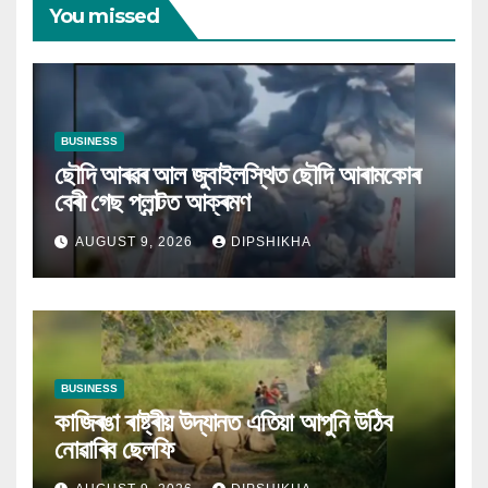
You missed
BUSINESS
ছৌদি আৰৱৰ আল জুবাইলস্থিত ছৌদি আৰামকোৰ
বেৰী গেছ প্লান্টত আক্ৰমণ
AUGUST 9, 2026
DIPSHIKHA
BUSINESS
কাজিৰঙা ৰাষ্ট্ৰীয় উদ্যানত এতিয়া আপুনি উঠিব
নোৱাৰিব ছেলফি