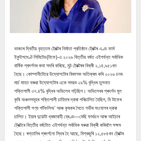
ভাৰতৰ দ্বিতীয় বৃহত্তম ট্ৰেক্টৰ নিৰ্মাতা প্ৰতিষ্ঠান ট্ৰেক্টৰ এণ্ড ফাৰ্ম
ইকুইপমেণ্ট লিমিটেড(টাফে)-এ ২০২৬ বিত্তীয় বৰ্ষত এইপৰ্যন্ত সৰ্বাধিক
বাৰ্ষিক প্ৰদৰ্শনৰ কথা সদৰি কৰিছে, মুঠ ট্ৰেক্টৰৰ বিক্ৰী ২,১৪,৯৫১খন
হৈছে। কোম্পানীটোৱে উদ্যোগটোৰ বিকাশক অতিক্ৰম কৰি ২০২৬ চনৰ
মাৰ্চ মাহত ঘৰুৱা উদ্যোগটোৰ একে সময়ৰ ২৯% বৃদ্ধিৰ তুলনাত
শক্তিশালী ৩৭.৪% বৃদ্ধিৰ অভিলেখ গঢ়িছিল। অভিলেখৰ প্ৰদৰ্শন মূল
কৃষি অঞ্চলসমূহৰ শক্তিশালী চাহিদাৰ দ্বাৰা পৰিচালিত হৈছিল, যি টাফেৰ
শক্তিশালী পণ্য পৰ্টফলিঅ’ আৰু কৃষকৰ সৈতে গভীৰ সংযোগৰ দ্বাৰা
চালিত। ইয়াৰ দুয়োটা ধ্বজাবাহী ব্ৰেণ্ড—মেছি ফাৰ্গুচন আৰু আইচাৰ
ট্ৰেক্টৰে বিত্তীয় বৰ্ষটোত এইপৰ্যন্ত সৰ্বাধিক ঘৰুৱা বিক্ৰী কৰিবলৈ সক্ষম
হৈছে। ৰপ্তানিৰ প্ৰদৰ্শনো স্থিৰ হৈ আছে, বিশ্বজুৰি ১২,৫৮৪খন ট্ৰেক্টৰ