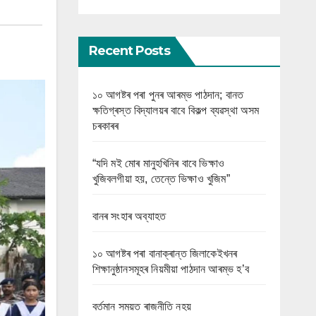
Recent Posts
১০ আগষ্টৰ পৰা পুনৰ আৰম্ভ পাঠদান; বানত
ক্ষতিগ্ৰস্ত বিদ্যালয়ৰ বাবে বিকল্প ব্যৱস্থা অসম
চৰকাৰৰ
“যদি মই মোৰ মানুহখিনিৰ বাবে ভিক্ষাও
খুজিবলগীয়া হয়, তেন্তে ভিক্ষাও খুজিম”
বানৰ সংহাৰ অব্যাহত
১০ আগষ্টৰ পৰা বানাক্ৰান্ত জিলাকেইখনৰ
শিক্ষানুষ্ঠানসমূহৰ নিয়মীয়া পাঠদান আৰম্ভ হ’ব
বৰ্তমান সময়ত ৰাজনীতি নহয়