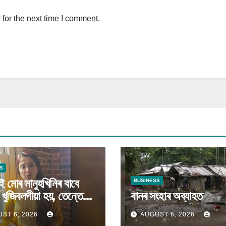
for the next time I comment.
S
ই মোৰ মানুহখিনিৰ বাবে
BUSINESS
ও খুজিবলগীয়া হয়, তেন্তে
বানৰ সংহাৰ অব্যাহত
 খুজিম”
ST 6, 2026
AUGUST 6, 2026