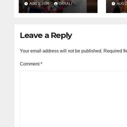
উত্তৰ-পূবৰ বাবে ‘এখন ৰাজ্য,
পদক জয
AUG 3, 2026
TARALI
AUG 1
এখন খেল’ আঁচনিৰ আলোচনা
Leave a Reply
Your email address will not be published.
Required fi
Comment
*