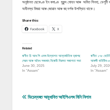
অনুষ্ঠানত ছেকেণ্ড ইন কমাণ্ড মুকুন্দ মোহন আৰু অমিত সিনহা, ডেপুটী কমা
অধীনস্থ বিষয়া আৰু জোৱান আৰু বহু দৰ্শক উপস্থিত থাকে।
Share this:
Facebook
X
Related
ৰাণীত চি আৰ পি এফৰ উদ্যোগত আন্তৰ্জাতিক ড্ৰাগছ
ৰাণীত ১৭৫ বেটেলিয়
সেৱন আৰু অবৈধ সৰবৰাহ বিৰোধী দিৱসত সজাগতা সভা
আৰক্ষী বাহিনীৰ ৮
June 30, 2025
July 29, 202
In "Assam"
In "Assam"
Post
ডিচেম্বৰত আবুধাবিত আইপিএলৰ মিনি নিলাম
navigation