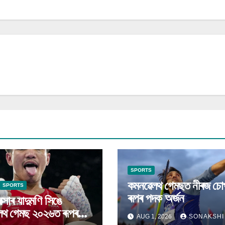
SPORTS
কমনৱেলথ গেমছত নীৰজ চোপ
SPORTS
ৰূপৰ পদক অৰ্জন
বক্সাৰ যাদুমণি সিঙে
লথ গেমছ ২০২৬ত ৰূপৰ
AUG 1, 2026
SONAKSHI