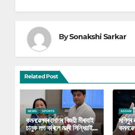
By
Sonakshi Sarkar
Related Post
NEWS
SPORTS
ASSAM
কমনৱেলথৰ সোণৰ বিজয়ী মীৰাবাই
মণিপুৰ 
চানুক লগ কৰিলে মন্ত্ৰী সিন্ধিয়াই;
কমনৱে