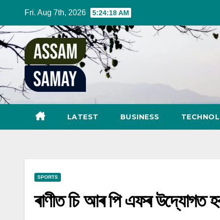
Skip
Fri. Aug 7th, 2026
5:24:19 AM
to
content
LATEST
BUSINESS
TECHNO
SPORTS
ৰাণীত চি আৰ পি এফৰ উদ্যোগত হ