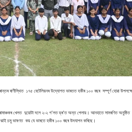
িম প্ৰান্তৰ ৰাণীস্থিত ১৭৫ বেটেলিয়নৰ উদ্যোগত ভাৰতত হকীৰ ১০০ বছৰ সম্পূৰ্ণ হোৱা উপলক্ষ
ক ৰোমাঞ্চকৰ খেলত দুয়োটা দলে ২-২ গ’লত ড্ৰ’ত অন্ত পেলায়। আনহাতে সামৰণিত অনুষ্ঠিত
কুমাৰ ঝাই চমু ভাষণত কয় যে ভাৰতে হকীৰ ১০০ বছৰ উদযাপন কৰিছে।