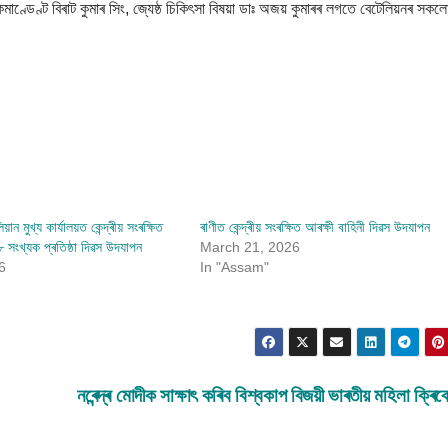
ণ্ডেণ্ট বিৰাট কুমাৰ সিং, জ্যেষ্ঠ চিকিৎসা বিষয়া ডাঃ অজয় ​​কুমাৰৰ লগতে বেটেলিয়নৰ সকল
ান মুখ্য কাৰ্যালয়ত কেন্দ্ৰীয় সংৰক্ষিত
ৰাণীত কেন্দ্ৰীয় সংৰক্ষিত আৰক্ষী বাহিনী দিৱস উদযাপন
৮ সংখ্যক প্ৰতিষ্ঠা দিৱস উদযাপন
March 21, 2026
6
In "Assam"
নৰেন্দ্ৰ মোদীক সাক্ষাৎ কৰিব বিশ্বকাপ বিজয়ী ভাৰতীয় মহিলা ক্ৰি