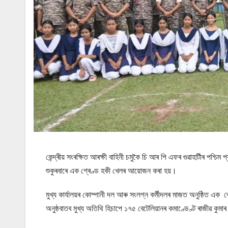
কেন্দ্ৰীয় সংৰক্ষিত আৰক্ষী বাহিনী চমুকৈ চি আৰ পি এফৰ গুৱাহাটীৰ পশ্চ
শুকুৰবাৰে এক গ্ৰেণ্ড হকী খেলৰ আয়োজন কৰা হয়।
মুখ্য কাৰ্যালয়ৰ কোম্পানী দল আৰু সংলগ্ন কৰ্মীদলৰ মাজত অনুষ্ঠিত এ
অনুষ্ঠবাতব মুখ্য অতিথি হিচাপে ১৭৫ বেটেলিয়ানৰ কমাণ্ডেণ্ট ৰাজীৱ 