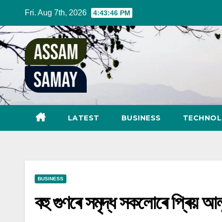
Skip
Fri. Aug 7th, 2026
4:43:47 PM
to
content
LATEST
BUSINESS
TECHNO
BUSINESS
বহু গুণৰে সমৃদ্ধ সকলোৰে প্ৰিয় আল