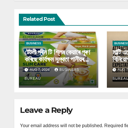
Related Post
BUSINESS
BUSINES
টেটলী গ্ৰীন টি শ্লিম কেয়াৰে পূৰণ
মাল্টি 
কৰিছে কাৰ্যক্ষম সুস্থতা পানীয়ৰ
বিনিয়ো
ক্ৰমবৰ্ধমান চাহিদা
উৰ্ধ্বল
AUG 7, 2026
BUSINESS
AUG 7
মিউচুৱে
BUREAU
BUREA
Leave a Reply
Your email address will not be published.
Required fi