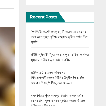
Recent Posts
“প্ৰতিটো কণ্ঠই গুৰুত্বপূৰ্ণ”: জনগণনা ২০২৭ৰ
বাবে অংশগ্ৰহণ বৃদ্ধিৰ লক্ষ্যৰে জুবীন গাৰ্গৰ গীত
মুকলি
টেটলী গ্ৰীন টি শ্লিম কেয়াৰে পূৰণ কৰিছে কাৰ্যক্ষম
সুস্থতা পানীয়ৰ ক্ৰমবৰ্ধমান চাহিদা
মাল্টি এছেট ফাণ্ডৰ অভিযানত
বিনিয়োগকাৰীসকলক ৰিটাৰ্নৰ উৰ্ধ্বলৈ গৈ চাবলৈ
আহ্বান ডিএছপি মিউচুৱেল ফাণ্ডৰ
বানৰ পিছত পুনৰ আৰম্ভ উজনি অসমৰ ৰে’ল
যোগাযোগ; সুৰক্ষাৰ বাবে প্ৰথমে কেৱল ডিজেল
ইঞ্জিনেৰে চলিব ৰে’ল