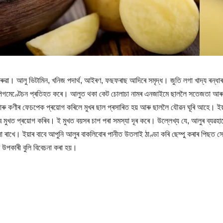
ুৱা। আলু ভিটামিন, খনিজ পদাৰ্থ, আইৰণ, ফছফৰাছ আদিৰে সমৃদ্ধ। জুতি লগা খাদ্য ৰন্ধা
ৰ পিগমেণ্টেচন প্ৰতিহত কৰে। আলুত থকা কেট চোলাচা নামৰ এনজাইমে ছাললৈ সতেজতা আৰ
ু কণীৰ ফেচপেক প্ৰয়োগ কৰিলে মুখৰ ছাল প্ৰসাৰিত হয় আৰু ছাললৈ যৌৱন ঘূৰি আহে। ইয়
মুখত প্ৰয়োগ কৰিব। ই মুখত বয়সৰ চাপ পৰা সমস্যা দূৰ কৰে। উল্লেখ্য যে, আলুৰ ব্যৱহাৰ
লা ৰাখে। ইয়াৰ বাবে আপুনি আলুৰ বাকলিবোৰ পানীত উতলাই ঠাণ্ডা কৰি ছেম্পু কৰাৰ পিছত স
 উপকাৰী বুলি বিবেচনা কৰা হয়।