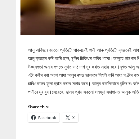
আলু অবিহনে হয়তো প্ৰতিটো পাকঘৰেই খালী আৰু প্ৰতিটো ব্যঞ্জনেই আধৰ
আলু ব্যৱহাৰ কৰি আমি ছাল, চুলিৰ চিকিৎসা কৰিব পাৰো।আলুয়ে হাইপা
উজ্জ্বলতা অনাৰ লগতে মুখত ডাঠ দাগ দূৰ কৰাত সহায় কৰে।মুখত আলু আৰ
এটা কণীৰ বগা অংশ আধা আলুৰ ৰসত ভালদৰে মিহলি কৰি আধা ঘণ্টাৰ বাবে 
চাৰিওফালৰ ফুলা হ্ৰাস কৰাত সহায় কৰে। আলুৰ বাকলিবোৰে চুলিৰ ৰং ক’
পানীৰে মূৰ ধুব।সেয়েহে, ছালৰ প্ৰায় সকলো সমস্যা সমাধানত আলুক অতি
Share this:
Facebook
X