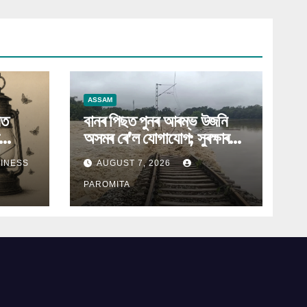
ASSAM
নত
বানৰ পিছত পুনৰ আৰম্ভ উজনি
অসমৰ ৰে’ল যোগাযোগ; সুৰক্ষাৰ
 ডিএছপি
বাবে প্ৰথমে কেৱল ডিজেল
INESS
AUGUST 7, 2026
ইঞ্জিনেৰে চলিব ৰে’ল
PAROMITA