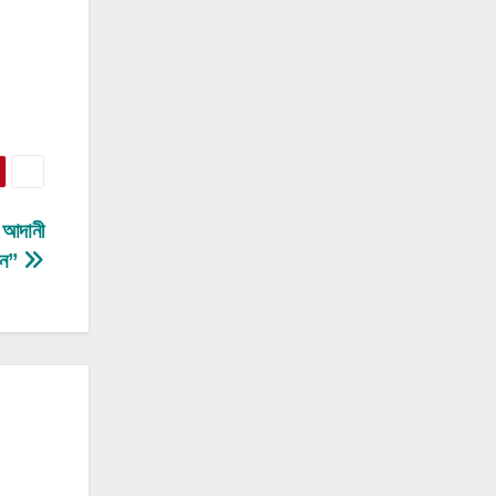
 আদানী
হীন”