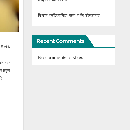
ফিফাৰ প্ৰতিযোগিতা বৰ্জন কৰিব ইউৱেফাই
Recent Comments
ৰ উপৰিও
ু
No comments to show.
াৰ বাবে
ে চকুৰ
েই