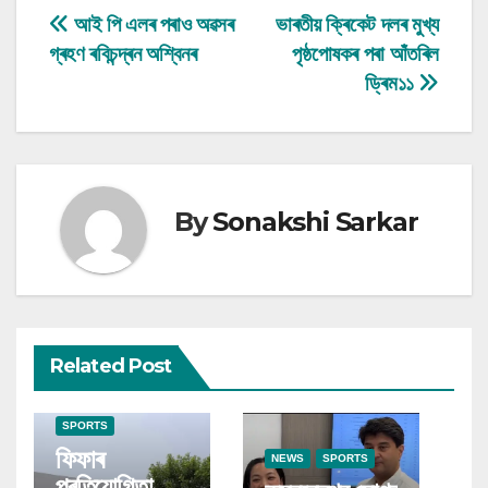
Post
আই পি এলৰ পৰাও অৱসৰ
ভাৰতীয় ক্ৰিকেট দলৰ মুখ্য
গ্ৰহণ ৰবিচন্দ্ৰন অশ্বিনৰ
পৃষ্ঠপোষকৰ পৰা আঁতৰিল
navigation
ড্ৰিম১১
By
Sonakshi Sarkar
Related Post
SPORTS
ফিফাৰ
NEWS
SPORTS
প্ৰতিযোগিতা