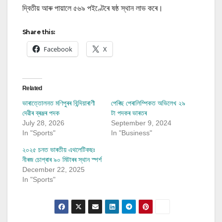
দ্বিতীয় আৰু পায়ালে ৫৬৯ পইণ্টেৰে ষষ্ঠ স্থান লাভ কৰে।
Share this:
Facebook
X
Related
ভাৰাত্তোলনত মণিপুৰৰ বিন্দিয়াৰাণী
পেৰিছ পেৰালিম্পিকত অভিলেখ ২৯
দেৱীৰ ব্ৰঞ্জৰ পদক
টা পদকৰ ভাৰতৰ
July 28, 2026
September 9, 2024
In "Sports"
In "Business"
২০২৫ চনত ভাৰতীয় এথলেটিকছঃ
নীৰজ চোপ্ৰাৰ ৯০ মিটাৰৰ স্থান স্পৰ্শ
December 22, 2025
In "Sports"