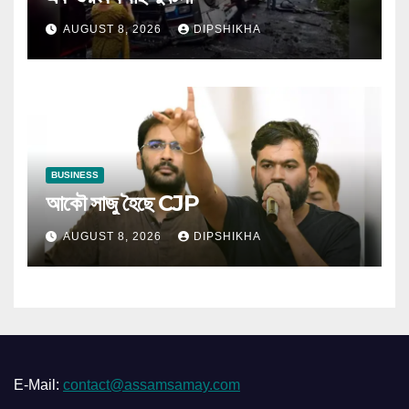
AUGUST 8, 2026
DIPSHIKHA
BUSINESS
আকৌ সাজু হৈছে CJP
AUGUST 8, 2026
DIPSHIKHA
E-Mail:
contact@assamsamay.com