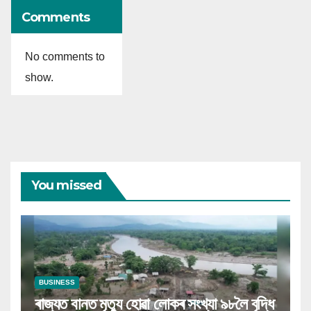
Comments
No comments to
show.
You missed
BUSINESS
ৰাজ্যত বানত মৃত্যু হোৱা লোকৰ সংখ্যা ৯৮লৈ বৃদ্ধি