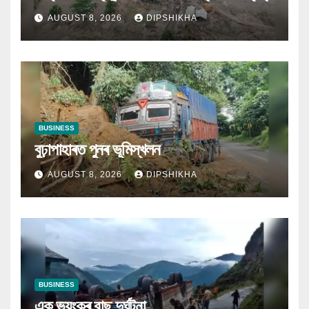
AUGUST 8, 2026
DIPSHIKHA
BUSINESS
বুঢ়াপাহাৰত পুনৰ ভূমিস্খলন
AUGUST 8, 2026
DIPSHIKHA
BUSINESS
এক ভয়ংকৰ বাছ দুৰ্ঘটনা