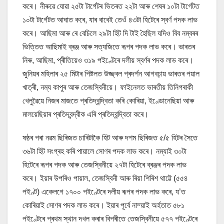
কৰে। নীৰুৱে যোৱা ২৫টা টাৰ্গেটৰ ভিতৰত ২২টা আৰু শেষৰ ১০টা টাৰ্গেটত
১০টা টাৰ্গেটত আঘাত কৰে, যাৰ বাবেই তেওঁ ৪৩টা হিটেৰে স্বৰ্ণ পদক লাভ
কৰে। আছিমা আৰু ৰে বেচিলে ২৯টা হিট দি টাই হৈছিল যদিও বিব নম্বৰৰ
ভিত্তিত আছিমাই ব্ৰঞ্জ আৰু সত্যজিতে ৰূপৰ পদক লাভ কৰে। ভাৰতৰ
নিৰু, আছিমা, প্ৰীতিয়েও ৩১৯ পইণ্টেৰে দলীয় স্বৰ্ণৰ পদক লাভ কৰে।
জুনিয়ৰ মহিলাৰ ২৫ মিটাৰ পিষ্টলত উজ্জ্বল প্ৰদৰ্শন আগবঢ়ায় ভাৰতৰ পয়াল
খাত্ৰী, নম্য কাপুৰ আৰু তেজস্বিনীয়ে। ফাইনেলত ভাৰতীয় তিনিগৰাকী
খেলুৱৈয়ে নিজৰ মাজতে প্ৰতিদ্বন্দ্বিতা কৰি কোৰিয়া, ইণ্ডোনেছিয়া আৰু
মালয়েছিয়াৰ প্ৰতিদ্বন্দ্বীক এৰি প্ৰতিদ্বন্দ্বিতা কৰে।
ষষ্ঠৰ পৰা নৱম ছিৰিজত চাৰিটাকৈ হিট আৰু দশম ছিৰিজত ৫/৫ হিটৰ সৈতে
৩৬টা হিট সংগ্ৰহ কৰি পায়ালে সোণৰ পদক লাভ কৰে। নম্যাই ৩০টা
হিটেৰে ৰূপৰ পদক আৰু তেজস্বিনীয়ে ২৭টা হিটেৰে ব্ৰঞ্জৰ পদক লাভ
কৰে। ইয়াৰ উপৰিও পায়াল, তেজস্বিনী আৰু ৰিয়া শিৰিশ থাট্টে (৫৫৪
পইণ্ট) একেলগে ১৭০০ পইণ্টেৰে দলীয় ৰূপৰ পদক লাভ কৰে, য’ত
কোৰিয়াই সোণৰ পদক লাভ কৰে। ইয়াৰ পূৰ্বে নাম্য়াই অৰ্হতাত ৫৮১
পইণ্টেৰে প্ৰথম স্থান দখল কৰাৰ বিপৰীতে তেজস্বিনীয়ে ৫৭৭ পইণ্টেৰে