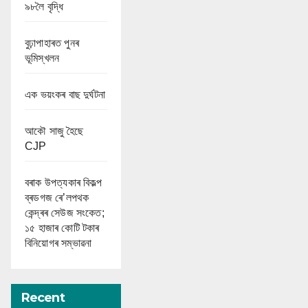
৯৮লৈ বৃদ্ধি
বুঢ়াপাহাৰত পুনৰ
ভূমিস্খলন
এক ভয়ংকৰ বাছ দুৰ্ঘটনা
আকৌ সাজু হৈছে
CJP
বৰাক উপত্যকাৰ বিকল্প
ব্ৰডগজ ৰে’লপথক
কেন্দ্ৰৰ সেউজ সংকেত;
১৫ হাজাৰ কোটি টকাৰ
বিনিয়োগৰ সম্ভাৱনা
Recent