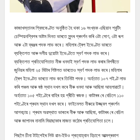
কাজাখস্তানৰ শ্বিমকেণ্টত অনুষ্ঠিত হৈ থকা ১৬ সংখ্যক এছিয়ান শ্বুটিং
চেম্পিয়নশ্বিপৰ অষ্টম দিনত ভাৰতে সুন্দৰ প্ৰদৰ্শন কৰি ৩টা সোণ, ৩টা ৰূপ
আৰু ২টা ব্ৰঞ্জৰ পদক লাভ কৰে। মহিলাৰ ট্ৰেপ ইভেণ্টত ভাৰতে
ব্যক্তিগত আৰু দলীয় দুয়োটা ইভেণ্টতে স্বৰ্ণ পদক লাভ কৰে।
ব্যক্তিগত প্ৰতিযোগিতাত নীৰু ধনদাই স্বৰ্ণ পদক লাভ কৰাৰ বিপৰীতে
জুনিয়ৰ মহিলা ২৫ মিটাৰ পিষ্টলত ভাৰতেও স্বৰ্ণ পদক লাভ কৰে।মহিলাৰ
ট্ৰেপ ইভেণ্টত ভাৰতে লাভ কৰে তিনিটা পদক। অৰ্হতাত ১০৭ পইণ্ট লাভ
কৰি পঞ্চম আৰু ষষ্ঠ স্থান দখল কৰে নীৰু ধনদা আৰু আছিমা আহলাৱাটে।
অৰ্হতাত ১০৫ পইণ্টেৰে বাহিৰ হয় প্ৰীতি ৰজক। কাটাৰৰ ৰে বেচিলে ১১০
পইণ্টেৰে প্ৰথম স্থান দখল কৰে। ফাইনেলত নীৰুৱে উজ্জ্বল প্ৰদৰ্শন
আগবঢ়ায়। প্ৰথম অৱস্থাত ভাৰতৰ নীৰু আৰু আছিমা, কাটাৰৰ ৰে বেচিল
আৰু জাপানৰ নানামি মিয়াছাকাৰ মাজত কঠোৰ প্ৰতিযোগিতা চলে।
পিছলৈ চীনা টাইপেইৰ লিউ ৱান-ইউও প্ৰত্যাহ্বান হিচাপে আত্মপ্ৰকাশ