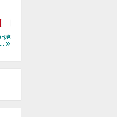
পূৰ্বেই
থা…