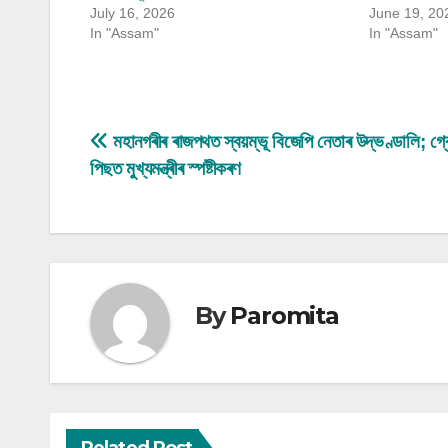
July 16, 2026
June 19, 20
In "Assam"
In "Assam"
Post
মহানগৰীৰ ৰাজপথত স্বয়ম্ভূ বিজেপি নেতাৰ উদ্ভণ্ডালি; গ্ৰ
পিছত মুখ্যমন্ত্ৰীৰ স্পষ্টীকৰণ
navigation
By
Paromita