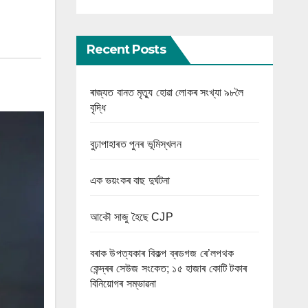
Recent Posts
ৰাজ্যত বানত মৃত্যু হোৱা লোকৰ সংখ্যা ৯৮লৈ
বৃদ্ধি
বুঢ়াপাহাৰত পুনৰ ভূমিস্খলন
এক ভয়ংকৰ বাছ দুৰ্ঘটনা
আকৌ সাজু হৈছে CJP
বৰাক উপত্যকাৰ বিকল্প ব্ৰডগজ ৰে’লপথক
কেন্দ্ৰৰ সেউজ সংকেত; ১৫ হাজাৰ কোটি টকাৰ
বিনিয়োগৰ সম্ভাৱনা