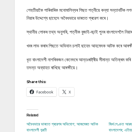
শেহতীয়াকৈ পাৰিবাৰিক মনোমালিন্যৰ পিছত পত্নীয়ে কন্যা সন্তানটিক ল
নিয়াৰ উদ্দেশ্যে ছাহেদে অবৈধভাৱে ভাৰতত প্ৰৱেশ কৰে।
স্থানীয় লোকৰ তথ্য অনুসৰি, পত্নীক বুজাই-বঢ়াই পুনৰ বাংলাদেশলৈ নিয়
খবৰ লাভ কৰাৰ পিছতে অভিযান চলাই ছাহেদ আহমেদক আটক কৰে আৰক্ষ
ধৃত বাংলাদেশী নাগৰিকজন কেনেদৰে আন্তঃৰাষ্ট্ৰীয় সীমান্ত অতিক্ৰ
তদন্ত অব্যাহত ৰাখিছে আৰক্ষীয়ে।
Share this:
Facebook
X
Related
অবৈধভাৱে ভাৰতত প্ৰৱেশৰ অভিযোগ; আজমেৰত আটক
জিৰ’লেণ্ডত আৱদ্
বাংলাদেশী যুৱতী
বাংলাদেশৰ; এতিয়