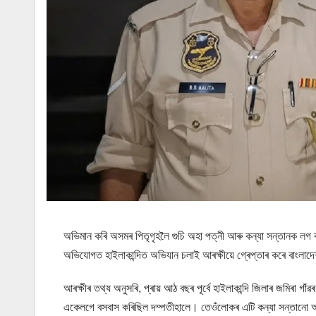
অভিমান কৰি অসমৰ পিতৃগৃহলৈ গুচি অহা পত্নী আৰু কন্যা সন্তানক ল
অভিযোগত হাইলাকান্দিত অভিযান চলাই আৰক্ষীয়ে গ্ৰেপ্তাৰ কৰে বাংলাদে
আৰক্ষীৰ তথ্য অনুসৰি, প্ৰায় আঠ বছৰ পূৰ্বে হাইলাকান্দি জিলাৰ জমিৰা
একেলগে বসবাস কৰিছিল দম্পতীহালে। তেওঁলোকৰ এটি কন্যা সন্তানো