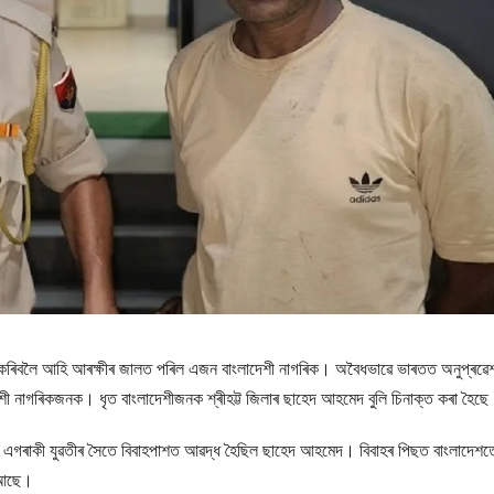
গ কৰিবলৈ আহি আৰক্ষীৰ জালত পৰিল এজন বাংলাদেশী নাগৰিক। অবৈধভাৱে ভাৰতত অনুপ্ৰৱে
শী নাগৰিকজনক। ধৃত বাংলাদেশীজনক শ্ৰীহট্ট জিলাৰ ছাহেদ আহমেদ বুলি চিনাক্ত কৰা হৈছ
 গাঁৱৰ এগৰাকী যুৱতীৰ সৈতে বিবাহপাশত আৱদ্ধ হৈছিল ছাহেদ আহমেদ। বিবাহৰ পিছত বাংলাদেশত
 আছে।