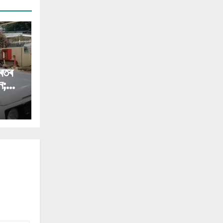
াৰতৰ
ন;