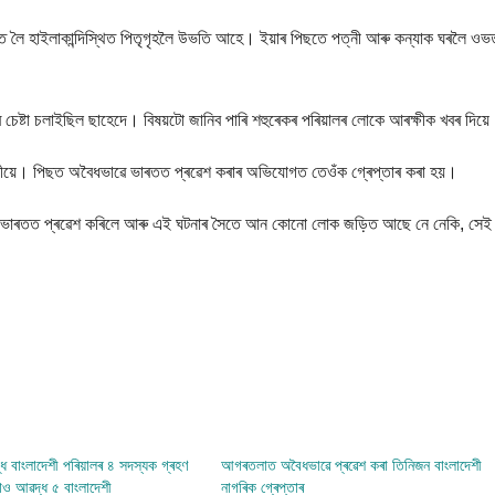
গত লৈ হাইলাকান্দিস্থিত পিতৃগৃহলৈ উভতি আহে। ইয়াৰ পিছতে পত্নী আৰু কন্যাক ঘৰলৈ ওভ
াৰ চেষ্টা চলাইছিল ছাহেদে। বিষয়টো জানিব পাৰি শহুৰেকৰ পৰিয়ালৰ লোকে আৰক্ষীক খবৰ দিয়
ীয়ে। পিছত অবৈধভাৱে ভাৰতত প্ৰৱেশ কৰাৰ অভিযোগত তেওঁক গ্ৰেপ্তাৰ কৰা হয়।
ম কৰি ভাৰতত প্ৰৱেশ কৰিলে আৰু এই ঘটনাৰ সৈতে আন কোনো লোক জড়িত আছে নে নেকি, সে
ধ বাংলাদেশী পৰিয়ালৰ ৪ সদস্যক গ্ৰহণ
আগৰতলাত অবৈধভাৱে প্ৰৱেশ কৰা তিনিজন বাংলাদেশী
াও আৱদ্ধ ৫ বাংলাদেশী
নাগৰিক গ্ৰেপ্তাৰ