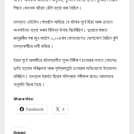
পিছত কেতনক খাৱৈত ঠেলি হত্যা কৰা হৈছিল।
তদন্তত এইটোও পোহৰলৈ আহিছে যে ঘটনাৰ পূৰ্বে ছিয়া আৰু চেতনে
অনলাইনত হত্যা কৰাৰ বিভিন্ন উপায় বিচাৰিছিল। দুয়োৰে মাজত
জানুৱাৰীৰ পৰা জুন মাহলৈ ২,০০৪বাৰ ফোনযোগেও যোগাযোগ হৈছিল বুলি
তদন্তকাৰীয়ে দাবী কৰিছে।
ইয়াৰ পূৰ্বে আৰক্ষীয়ে ঘটনাস্থলীত পুনৰ নিৰীক্ষণ চলোৱাৰ লগতে লোহগড়
দুৰ্গত হত্যাৰ পৰিকল্পনা আৰু পূৰ্বপ্ৰস্তুতি চলোৱাৰ অভিযোগো উত্থাপন
কৰিছিল। তদন্তৰ স্বাৰ্থত ছিয়াৰ পলিগ্ৰাফ পৰীক্ষাৰ বাবেও আদালতৰ
অনুমতি বিচৰা হৈছে।
Share this:
Facebook
X
Related