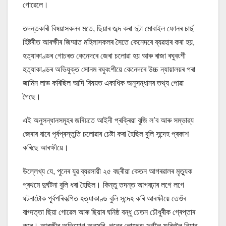
গোৱেলে।
তদন্তকাৰী বিষয়াসকলৰ মতে, ছিয়াৰ জব্দ কৰা দুটা মোবাইল ফোনৰ চাৰ্ছ
হিষ্টৰীত আৰক্ষীৰ জিম্মাত মহিলাসকলৰ সৈতে কেনেদৰে ব্যৱহাৰ কৰা হয়,
হত্যাকাণ্ডৰ গোচৰত কেনেদৰে জেৰা চলোৱা হয় আৰু ৰাজা ৰঘুবংশী
হত্যাকাণ্ডৰ অভিযুক্ত সোনম ৰঘুবংশীয়ে কেনেদৰে উচ্চ ন্যায়ালয়ৰ পৰা
জামিন লাভ কৰিছিল আদি বিষয়ত একাধিক অনুসন্ধানৰ তথ্য পোৱা
গৈছে।
এই অনুসন্ধানসমূহৰ জৰিয়তে আইনী প্ৰক্ৰিয়া বুজি ল’ব আৰু সম্ভাৱ্য
জেৰাৰ বাবে পূৰ্বপ্ৰস্তুতি চলোৱাৰ চেষ্টা কৰা হৈছিল বুলি সন্দেহ প্ৰকাশ
কৰিছে আৰক্ষীয়ে।
উল্লেখ্য যে, পুনেৰ যুৱ ব্যৱসায়ী ২৫ বছৰীয়া কেতন আগৰৱালৰ মৃত্যুক
প্ৰথমে দুৰ্ঘটনা বুলি ধৰা হৈছিল। কিন্তু তদন্ত আগবঢ়াৰ লগে লগে
ঘটনাটোক পূৰ্বপৰিকল্পিত হত্যাকাণ্ড বুলি সন্দেহ কৰি আৰক্ষীয়ে তেওঁৰ
বাগ্দত্তা ছিয়া গোৱেল আৰু ছিয়াৰ ঘনিষ্ঠ বন্ধু চেতন চৌধুৰীক গ্ৰেপ্তাৰ
কৰে। আৰক্ষীৰ অভিযোগ অনুসৰি, পুনেৰ লোহগড় দুৰ্গলৈ ফুৰিবলৈ নিয়াৰ