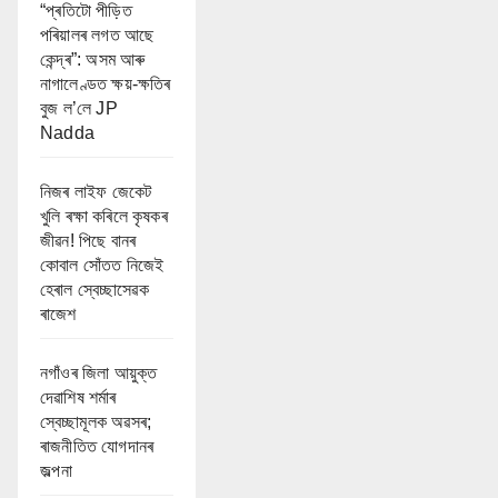
“প্ৰতিটো পীড়িত
পৰিয়ালৰ লগত আছে
কেন্দ্ৰ”: অসম আৰু
নাগালেণ্ডত ক্ষয়-ক্ষতিৰ
বুজ ল’লে JP
Nadda
নিজৰ লাইফ জেকেট
খুলি ৰক্ষা কৰিলে কৃষকৰ
জীৱন! পিছে বানৰ
কোবাল সোঁতত নিজেই
হেৰাল স্বেচ্ছাসেৱক
ৰাজেশ
নগাঁওৰ জিলা আয়ুক্ত
দেৱাশিষ শৰ্মাৰ
স্বেচ্ছামূলক অৱসৰ;
ৰাজনীতিত যোগদানৰ
জল্পনা