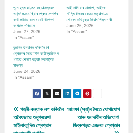
পুনে হত্যাকাণ্ডৰ বহু চাঞ্চল্যকৰ
তাই সাৰি যাব নালাগে, তাইকো
তথ্য! চেতন-ছিয়াৰ প্ৰেমৰ সম্পৰ্কৰ
শাস্তি দিয়কঃ কেতন হত্যাকাণ্ড
কথা জানিও ধনৰ বাবেই উপেক্ষা
গোচৰৰ অভিযুক্ত ছিয়াৰ পিতৃৰ দাবী
কৰিছিল পৰিয়ালে
June 26, 2026
June 27, 2026
In "Assam"
In "Assam"
জন্মদিন উদযাপন কৰিবলৈ গৈ
প্ৰেমিকৰ সৈতে মিলি ভাৱীস্বামীক দ
খাৱৈত পেলাই হত্যা! মহাৰাষ্ট্ৰত
চাঞ্চল্য
June 24, 2026
In "Assam"
Post
পত্নী-কন্যাক লগ কৰিবলৈ
আলফা (স্বা)ৰ সৈতে যোগাযোগ
অবৈধভাৱে অনুপ্ৰৱেশ!
আৰু ধন দাবীৰ অভিযোগ!
navigation
হাইলাকান্দিত গ্ৰেপ্তাৰ
ডিব্ৰুগড়ত এজনক গ্ৰেপ্তাৰ