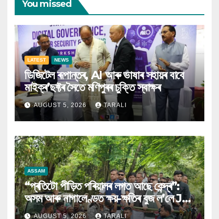
You missed
LATEST
NEWS
ডিজিটেল ৰূপান্তৰ, AI আৰু ভাষাৰ সহায়ৰ বাবে
মাইক্ৰ’ছফ্টৰ সৈতে মণিপুৰৰ চুক্তি স্বাক্ষৰ
AUGUST 5, 2026
TARALI
ASSAM
“প্ৰতিটো পীড়িত পৰিয়ালৰ লগত আছে কেন্দ্ৰ”:
অসম আৰু নাগালেণ্ডত ক্ষয়-ক্ষতিৰ বুজ ল’লে JP
Nadda
AUGUST 5, 2026
TARALI