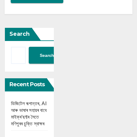
Search
Search
Recent Posts
ডিজিটেল ৰূপান্তৰ, AI
আৰু ভাষাৰ সহায়ৰ বাবে
মাইক্ৰ’ছফ্টৰ সৈতে
মণিপুৰৰ চুক্তি স্বাক্ষৰ