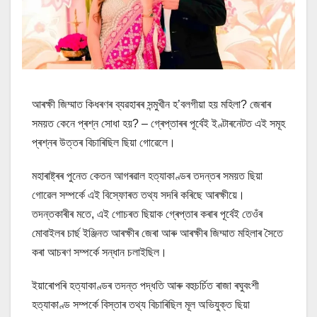
আৰক্ষী জিম্মাত কিধৰণৰ ব্যৱহাৰৰ সন্মুখীন হ’বলগীয়া হয় মহিলা? জেৰাৰ
সময়ত কেনে প্ৰশ্ন সোধা হয়? – গ্ৰেপ্তাৰৰ পূৰ্বেই ইণ্টাৰনেটত এই সমূহ
প্ৰশ্নৰ উত্তৰ বিচাৰিছিল ছিয়া গোৱেলে।
মহাৰাষ্ট্ৰৰ পুনেত কেতন আগৰৱাল হত্যাকাণ্ডৰ তদন্তৰ সময়ত ছিয়া
গোৱেল সম্পৰ্কে এই বিস্ফোৰত তথ্য সদৰি কৰিছে আৰক্ষীয়ে।
তদন্তকাৰীৰ মতে, এই গোচৰত ছিয়াক গ্ৰেপ্তাৰ কৰাৰ পূৰ্বেই তেওঁৰ
মোবাইলৰ চাৰ্ছ ইঞ্জিনত আৰক্ষীৰ জেৰা আৰু আৰক্ষীৰ জিম্মাত মহিলাৰ সৈতে
কৰা আচৰণ সম্পৰ্কে সন্ধান চলাইছিল।
ইয়াৰোপৰি হত্যাকাণ্ডৰ তদন্ত পদ্ধতি আৰু বহুচৰ্চিত ৰাজা ৰঘুবংশী
হত্যাকাণ্ড সম্পৰ্কে বিস্তাৰ তথ্য বিচাৰিছিল মূল অভিযুক্ত ছিয়া