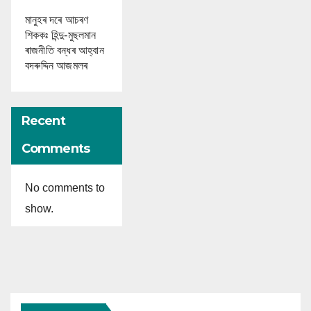
মানুহৰ দৰে আচৰণ
শিককঃ হিন্দু-মুছলমান
ৰাজনীতি বন্ধৰ আহ্বান
বদৰুদ্দিন আজমলৰ
Recent
Comments
No comments to
show.