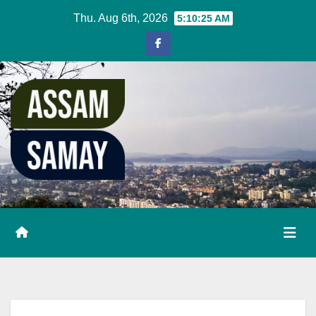
Skip
Thu. Aug 6th, 2026
5:10:26 AM
to
content