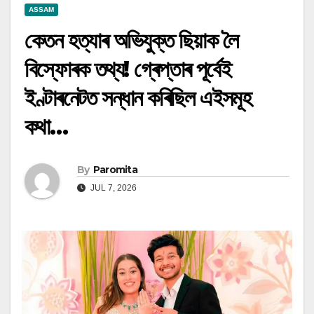
ASSAM
কেতন হত্যাৰ অভিযুক্ত ছিয়াক লৈ
বিস্ফোৰক তথ্য! গ্ৰেপ্তাৰ পূৰ্বেই
ইণ্টাৰনেটত সন্ধান কৰিছিল এইসমূহ
কথা…
By
Paromita
JUL 7, 2026