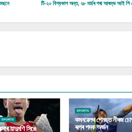
চেমছনে
টি-২০ বিশ্বকাপ অন্ত, ২৮ মাৰ্চৰ পৰা আৰম্ভ আই প
SPORTS
কমনৱেলথ গেমছত নীৰজ চোপ
SPORTS
ৰূপৰ পদক অৰ্জন
বক্সাৰ যাদুমণি সিঙে