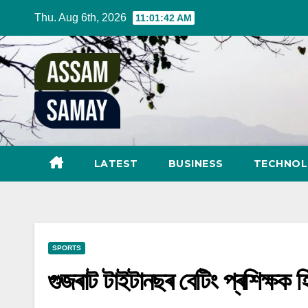
Skip
Thu. Aug 6th, 2026
11:01:43 AM
to
content
LATEST
BUSINESS
TECHNO
SPORTS
গুজৰাট টাইটানছৰ বেটিং প্ৰশিক্ষক 