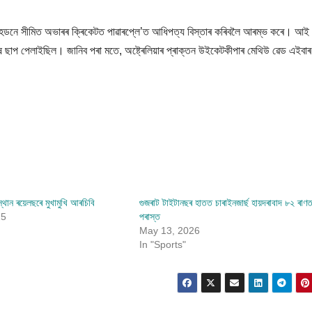
লীৰে হেডনে সীমিত অভাৰৰ ক্ৰিকেটত পাৱাৰপ্লে’ত আধিপত্য বিস্তাৰ কৰিবলৈ আৰম্ভ কৰে। আই 
 ছাপ পেলাইছিল। জানিব পৰা মতে, অষ্ট্ৰেলিয়াৰ প্ৰাক্তন উইকেটকীপাৰ মেথিউ ৱেড এইবাৰ
থান ৰয়েলছৰে মুখামুখি আৰচিবি
গুজৰাট টাইটানছৰ হাতত চাৰাইনজাৰ্ছ হায়দৰাবাদ ৮২ ৰাণ
25
পৰাস্ত
May 13, 2026
In "Sports"