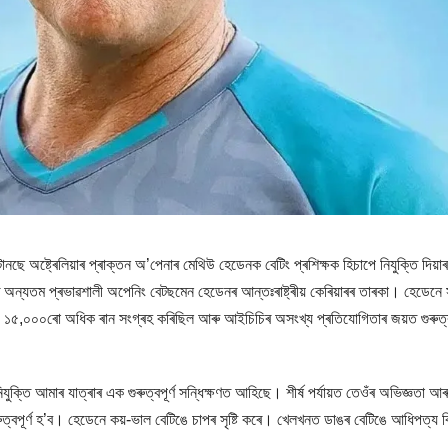
ানছে অষ্ট্ৰেলিয়াৰ প্ৰাক্তন অ’পেনাৰ মেথিউ হেডেনক বেটিং প্ৰশিক্ষক হিচাপে নিযুক্তি দিয়া
ৰ অন্যতম প্ৰভাৱশালী অপেনিং বেটছমেন হেডেনৰ আন্তঃৰাষ্ট্ৰীয় কেৰিয়াৰৰ তাৰকা। হেডেন
িছিল, ১৫,০০০ৰো অধিক ৰান সংগ্ৰহ কৰিছিল আৰু আইচিচিৰ অসংখ্য প্ৰতিযোগিতাৰ জয়ত গুৰুত্বপ
ুক্তি আমাৰ যাত্ৰাৰ এক গুৰুত্বপূৰ্ণ সন্ধিক্ষণত আহিছে। শীৰ্ষ পৰ্যায়ত তেওঁৰ অভিজ্ঞতা আৰ
ত্বপূৰ্ণ হ’ব। হেডেনে কয়-ভাল বেটিঙে চাপৰ সৃষ্টি কৰে। খেলখনত ডাঙৰ বেটিঙে আধিপত্য ব