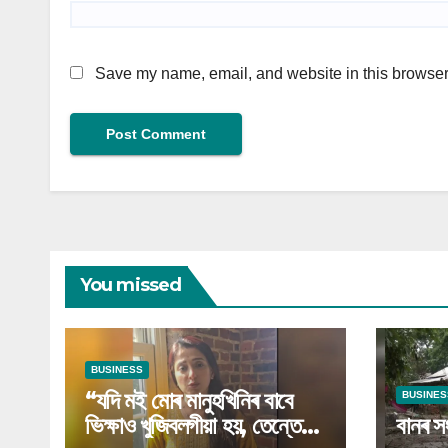
Save my name, email, and website in this browser 
You missed
BUSINESS
“যদি মই মোৰ মানুহখিনিৰ বাবে
BUSINES
ভিক্ষাও খুজিবলগীয়া হয়, তেন্তে
বানৰ স