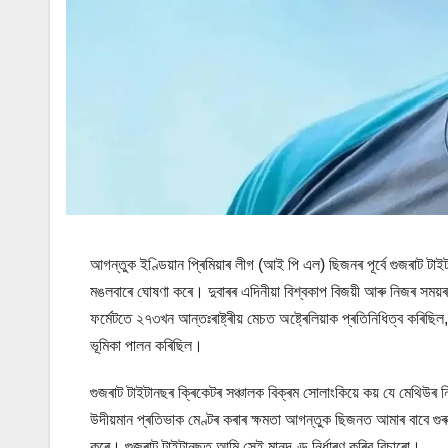
আগন্তুক ইণ্ডিয়ান প্ৰিমিয়াৰ লীগ (আই পি এল) ছিজনৰ পূৰ্বে গুজৰাট টাইট
মঙলবাৰে ঘোষণা কৰে। দুবাৰৰ এদিনীয়া বিশ্বকাপ বিজয়ী আৰু নিজৰ সময়
ফৰ্মেটতে ২৭৩খন আন্তঃৰাষ্ট্ৰীয় মেচত অষ্ট্ৰেলিয়াক প্ৰতিনিধিত্ব কৰ
ভূমিকা পালন কৰিছিল।
গুজৰাট টাইটানছৰ ক্ৰিকেটৰ সঞ্চালক বিক্ৰম সোলাংকিয়ে কয় যে মেথিউৰ নিয
উদীয়মান প্ৰতিভাক মেণ্টৰ কৰাৰ ক্ষমতা আগন্তুক ছিজনত আমাৰ বাবে গুৰু
কৰে। গুজৰাট টাইটানছত আমি সেই মানদণ্ড নিৰ্ধাৰণ কৰিব বিচাৰো।