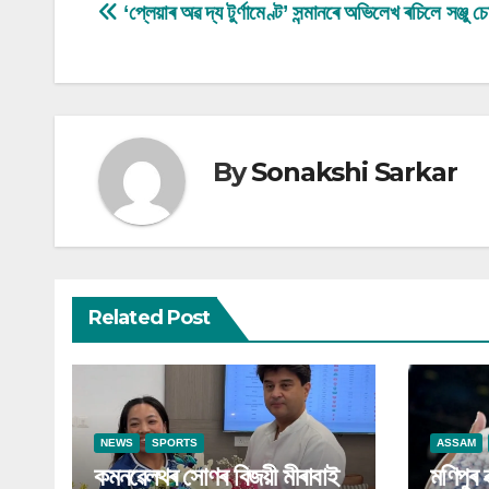
Post
‘প্লেয়াৰ অৱ দ্য টুৰ্ণামেণ্ট’ সন্মানৰে অভিলেখ ৰচিলে সঞ্জু 
navigation
By
Sonakshi Sarkar
Related Post
NEWS
SPORTS
ASSAM
কমনৱেলথৰ সোণৰ বিজয়ী মীৰাবাই
মণিপুৰ 