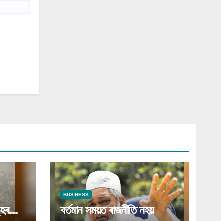
BUSINESS
ূহৰ
বৰ্তমান সময়ত ৰাজনীতি নহয়