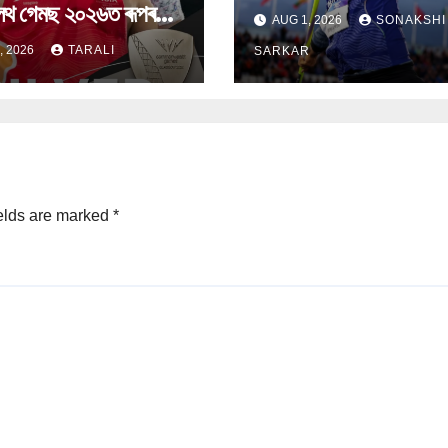
লথ গেমছ ২০২৬ত ৰূপৰ
AUG 1, 2026
SONAKSHI
় কৰিলে
, 2026
TARALI
SARKAR
elds are marked
*