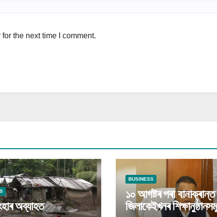
for the next time I comment.
BUSINESS
১০ আগষ্টৰ পৰা বানাক্ৰান্ত
S
ংহাৰ অব্যাহত
জিলাকেইখনৰ শিক্ষানুষ্ঠানসম