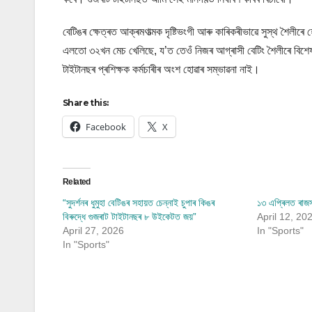
বেটিঙৰ ক্ষেত্ৰত আক্ৰমণাত্মক দৃষ্টিভংগী আৰু কাৰিকৰীভাৱে সুস্থ শৈ
এলতো ৩২খন মেচ খেলিছে, য’ত তেওঁ নিজৰ আগ্ৰাসী বেটিং শৈলীৰে বিশেষ
টাইটানছৰ প্ৰশিক্ষক কৰ্মচাৰীৰ অংশ হোৱাৰ সম্ভাৱনা নাই।
Share this:
Facebook
X
Related
“সুদৰ্শনৰ ধুমুহা বেটিঙৰ সহায়ত চেন্নাই চুপাৰ কিঙৰ
১৩ এপ্ৰিলত ৰাজস্
বিৰুদ্ধে গুজৰাট টাইটানছৰ ৮ উইকেটত জয়”
April 12, 20
April 27, 2026
In "Sports"
In "Sports"