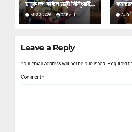
চানুক লগ কৰিলে মন্ত্ৰী সিন্ধিয়াই;
কমনৱে
উত্তৰ-পূবৰ বাবে ‘এখন ৰাজ্য,
পদক জয
AUG 3, 2026
TARALI
AUG 1
এখন খেল’ আঁচনিৰ আলোচনা
Leave a Reply
Your email address will not be published.
Required fi
Comment
*