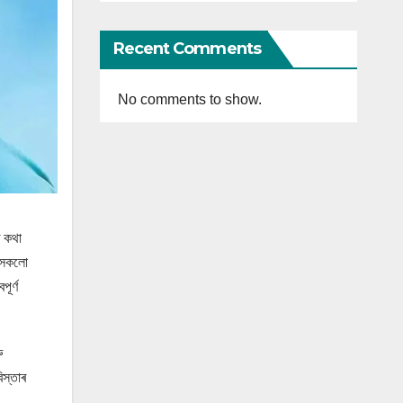
Recent Comments
No comments to show.
ৰ কথা
ে সকলো
ূৰ্ণ
ু
িস্তাৰ