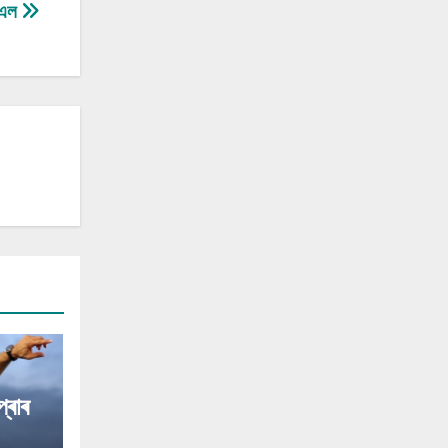
ি এল
্ৰাৰ