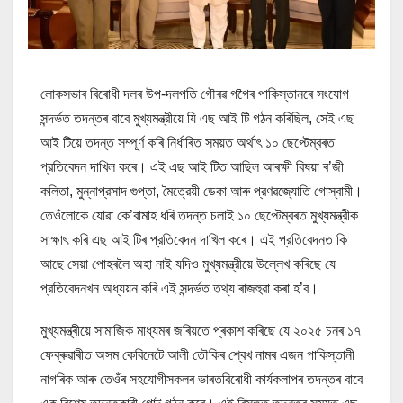
লোকসভাৰ বিৰোধী দলৰ উপ-দলপতি গৌৰৱ গগৈৰ পাকিস্তানৰে সংযোগ
সন্দর্ভত তদন্তৰ বাবে মুখ্যমন্ত্রীয়ে যি এছ আই টি গঠন কৰিছিল, সেই এছ
আই টিয়ে তদন্ত সম্পূর্ণ কৰি নির্ধাৰিত সময়ত অর্থাৎ ১০ ছেপ্টেম্বৰত
প্রতিবেদন দাখিল কৰে। এই এছ আই টিত আছিল আৰক্ষী বিষয়া ৰ’জী
কলিতা, মুন্নাপ্রসাদ গুপ্তা, মৈত্রেয়ী ডেকা আৰু প্রণৱজ্যোতি গোস্বামী।
তেওঁলোকে যোৱা কে’বামাহ ধৰি তদন্ত চলাই ১০ ছেপ্টেম্বৰত মুখ্যমন্ত্রীক
সাক্ষাৎ কৰি এছ আই টিৰ প্রতিবেদন দাখিল কৰে। এই প্রতিবেদনত কি
আছে সেয়া পোহৰলৈ অহা নাই যদিও মুখ্যমন্ত্রীয়ে উল্লেখ কৰিছে যে
প্রতিবেদনখন অধ্যয়ন কৰি এই সন্দর্ভত তথ্য ৰাজহুৱা কৰা হ’ব।
মুখ্যমন্ত্ৰীয়ে সামাজিক মাধ্যমৰ জৰিয়তে প্ৰকাশ কৰিছে যে ২০২৫ চনৰ ১৭
ফেব্ৰুৱাৰীত অসম কেবিনেটে আলী তৌকিৰ শ্বেখ নামৰ এজন পাকিস্তানী
নাগৰিক আৰু তেওঁৰ সহযোগীসকলৰ ভাৰতবিৰোধী কার্যকলাপৰ তদন্তৰ বাবে