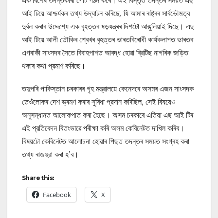
এক বিশেষ তদন্তকাৰী গোট গঠন কৰে। এই বিস্তৃত তদন্তৰ সময়ত এছ
আই টিয়ে আশ্চৰ্যকৰ তথ্য উদ্‌ঘাটন কৰিছে, যি আমাৰ ৰাষ্ট্ৰৰ সার্বভৌমত্ব
দুৰ্বল কৰাৰ উদ্দেশ্যে এক বৃহত্তৰ ষড়যন্ত্ৰৰ দিশটো আঙুলিয়াই দিছে। এছ
আই টিয়ে আলী তৌকিৰ শ্বেখৰ বৃহত্তৰ ভাৰতবিৰোধী কার্যকলাপত ভাৰতৰ
এগৰাকী সাংসদৰ সৈতে বিবাহপাশত আবদ্ধ হোৱা ব্রিটিছ নাগৰিক জড়িত
থকাৰ কথা প্রমাণ কৰিছে।
তদুপৰি পাকিস্তান চৰকাৰৰ গৃহ মন্ত্রালয়ে কেনেদৰে অসমৰ এজন সাংসদক
তেওঁলোকৰ দেশ ভ্ৰমণ কৰাৰ সুবিধা প্রদান কৰিছিল, সেই বিষয়েও
অনুসন্ধানত আলোকপাত কৰা হৈছে। অসম চৰকাৰে এতিয়া এছ আই টিৰ
এই প্রতিবেদন বিতংভাৱে পৰীক্ষা কৰি অসম কেবিনেটত দাখিল কৰিব।
বিষয়টো কেবিনেটত আলোচনা হোৱাৰ পিছত তদন্তৰ সময়ত সংগ্ৰহ কৰা
তথ্য ৰাজহুৱা কৰা হ’ব।
Share this:
Facebook
X