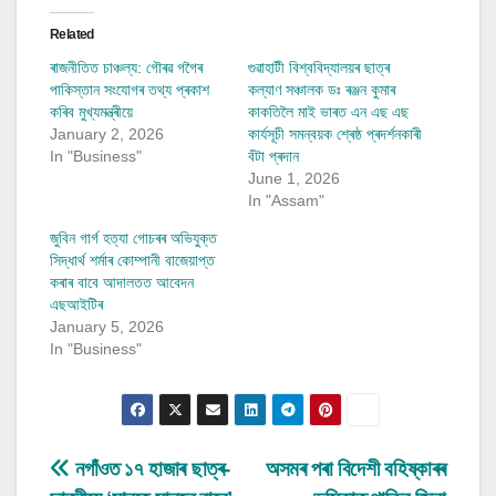
Related
ৰাজনীতিত চাঞ্চল্য: গৌৰৱ গগৈৰ
গুৱাহাটী বিশ্ববিদ্যালয়ৰ ছাত্ৰ
পাকিস্তান সংযোগৰ তথ্য প্ৰকাশ
কল্যাণ সঞ্চালক ডঃ ৰঞ্জন কুমাৰ
কৰিব মুখ্যমন্ত্ৰীয়ে
কাকতিলৈ মাই ভাৰত এন এছ এছ
January 2, 2026
কাৰ্যসূচী সমন্বয়ক শ্ৰেষ্ঠ প্ৰদৰ্শনকাৰী
In "Business"
বঁটা প্ৰদান
June 1, 2026
In "Assam"
জুবিন গাৰ্গ হত্যা গোচৰৰ অভিযুক্ত
সিদ্ধাৰ্থ শৰ্মাৰ কোম্পানী বাজেয়াপ্ত
কৰাৰ বাবে আদালতত আবেদন
এছআইটিৰ
January 5, 2026
In "Business"
Post
নগাঁওত ১৭ হাজাৰ ছাত্ৰ-
অসমৰ পৰা বিদেশী বহিষ্কাৰৰ