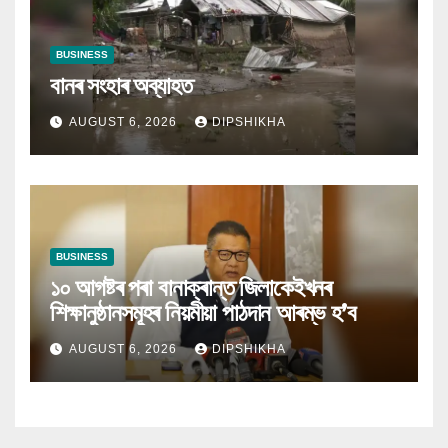
BUSINESS
বানৰ সংহাৰ অব্যাহত
AUGUST 6, 2026
DIPSHIKHA
BUSINESS
১০ আগষ্টৰ পৰা বানাক্ৰান্ত জিলাকেইখনৰ
শিক্ষানুষ্ঠানসমূহৰ নিয়মীয়া পাঠদান আৰম্ভ হ’ব
AUGUST 6, 2026
DIPSHIKHA