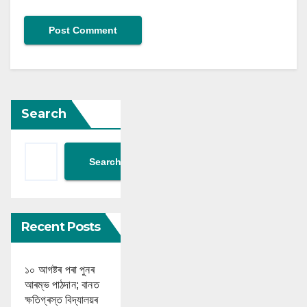
Search
Search
Recent Posts
১০ আগষ্টৰ পৰা পুনৰ
আৰম্ভ পাঠদান; বানত
ক্ষতিগ্ৰস্ত বিদ্যালয়ৰ