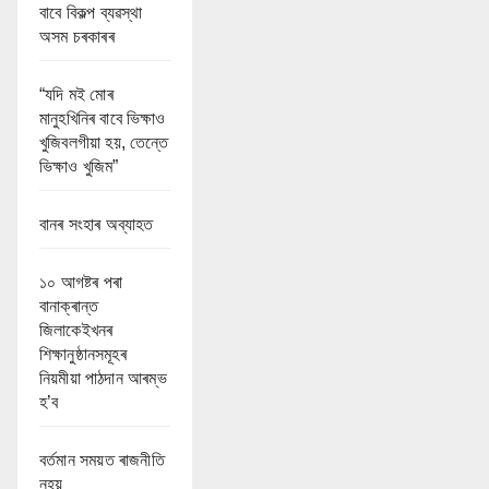
বাবে বিকল্প ব্যৱস্থা
অসম চৰকাৰৰ
“যদি মই মোৰ
মানুহখিনিৰ বাবে ভিক্ষাও
খুজিবলগীয়া হয়, তেন্তে
ভিক্ষাও খুজিম”
বানৰ সংহাৰ অব্যাহত
১০ আগষ্টৰ পৰা
বানাক্ৰান্ত
জিলাকেইখনৰ
শিক্ষানুষ্ঠানসমূহৰ
নিয়মীয়া পাঠদান আৰম্ভ
হ’ব
বৰ্তমান সময়ত ৰাজনীতি
নহয়