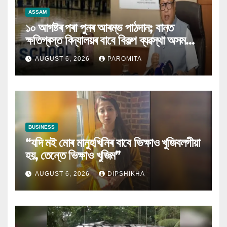
ASSAM
১০ আগষ্টৰ পৰা পুনৰ আৰম্ভ পাঠদান; বানত
ক্ষতিগ্ৰস্ত বিদ্যালয়ৰ বাবে বিকল্প ব্যৱস্থা অসম
চৰকাৰৰ
AUGUST 6, 2026
PAROMITA
BUSINESS
“যদি মই মোৰ মানুহখিনিৰ বাবে ভিক্ষাও খুজিবলগীয়া
হয়, তেন্তে ভিক্ষাও খুজিম”
AUGUST 6, 2026
DIPSHIKHA