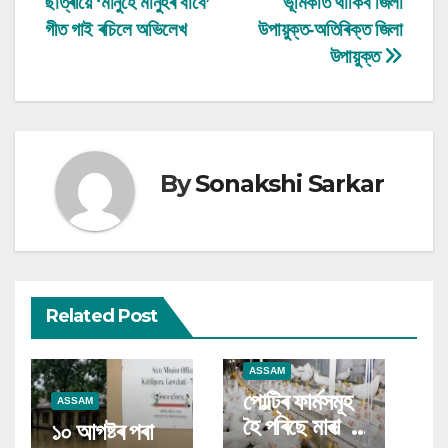
ছাত্ৰীয়ে ‘মানুহে মানুহৰ বাবে’
ভূমিকাত থাকিব জিলা
navigation
গীত গাই ৰচিলে অভিলেখ
উপায়ুক্ত-অতিৰিক্ত জিলা
উপায়ুক্ত
By
Sonakshi Sarkar
Related Post
ASSAM
পোল্ট্ৰি ফাৰ্মসমূহ
ASSAM
হৈ পৰিছে মাৰাত্মক
১০ আগষ্টৰ পৰা