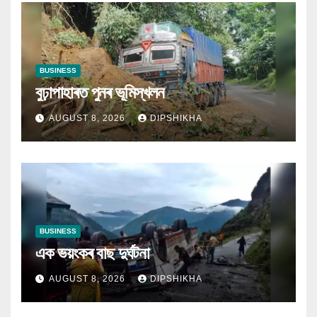
BUSINESS
বুঢ়াপাহাৰত পুনৰ ভূমিস্খলন
AUGUST 8, 2026
DIPSHIKHA
BUSINESS
এক ভয়ংকৰ বাছ দুৰ্ঘটনা
AUGUST 8, 2026
DIPSHIKHA