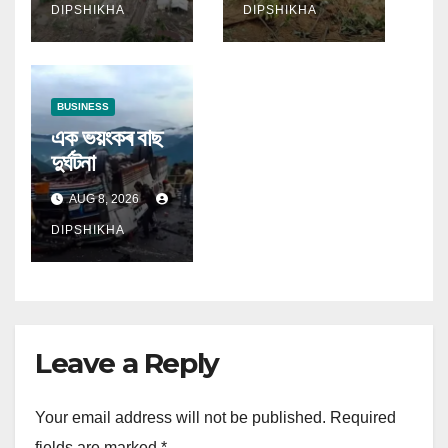
DIPSHIKHA
DIPSHIKHA
BUSINESS
এক ভয়ংকৰ বাছ
দুৰ্ঘটনা
AUG 8, 2026
DIPSHIKHA
Leave a Reply
Your email address will not be published.
Required
fields are marked
*