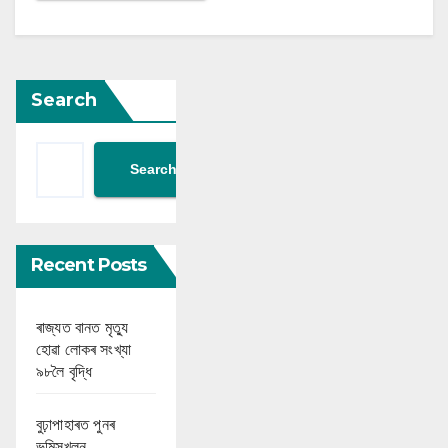
Search
Search
Recent Posts
ৰাজ্যত বানত মৃত্যু
হোৱা লোকৰ সংখ্যা
৯৮লৈ বৃদ্ধি
বুঢ়াপাহাৰত পুনৰ
ভূমিস্খলন