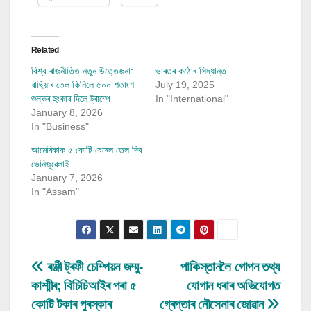
Related
বিশ্ব ৰাজনীতিত নতুন উত্তেজনা:
ভাৰতৰ কঠোৰ সিদ্ধান্ত
ৰাছিয়াৰ তেল কিনিলে ৫০০ শতাংশ
July 19, 2025
শুল্কৰ হুংকাৰ দিলে ট্ৰাম্পে
In "International"
January 8, 2026
In "Business"
আমেৰিকাক ৫ কোটি বেৰেল তেল দিব
ভেনিজুৱেলাই
January 7, 2026
In "Assam"
Post
ৰঞ্জী ট্ৰফী চেম্পিয়ন জম্মু-
পাকিস্তানলৈ গোপন তথ্য
কাশ্মীৰ; বিচিচিআইৰ পৰা ৫
যোগান ধৰাৰ অভিযোগত
navigation
কোটি টকাৰ পুৰস্কাৰ
গ্ৰেপ্তাৰ নৌসেনাৰ জোৱান