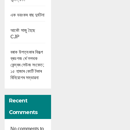
এক ভয়ংকৰ বাছ দুৰ্ঘটনা
আকৌ সাজু হৈছে
CJP
বৰাক উপত্যকাৰ বিকল্প
ব্ৰডগজ ৰে’লপথক
কেন্দ্ৰৰ সেউজ সংকেত;
১৫ হাজাৰ কোটি টকাৰ
বিনিয়োগৰ সম্ভাৱনা
Recent
Comments
No comments to