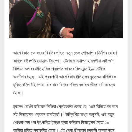
আমেৰিকাত ৫০ বছৰৰ বিৰতিৰ পাছত নতুন তেল শোধনাগাৰ নিৰ্মাণৰ ঘোষণা
কৰিলে ৰাষ্ট্ৰপতি ডোনাল্ড ট্ৰাম্পে। টেক্সাছত স্থাপন হ’বলগীয়া এই ৩’শ
বিলিয়ন ডলাৰৰ ঐতিহাসিক প্রকল্পত ভাৰতৰ ৰিলায়েন্স ইণ্ডাস্ট্ৰীজ
অংশীদাৰ হৈছে। এই প্ৰকল্পটো আমেৰিকাৰ ইতিহাসৰ বৃহত্তম বাণিজ্যিক
চুক্তিটোলৈ ঠাই পোৱা, যাৰ বাবে বিশ্বৰ শক্তি বজাৰত তীব্ৰ চৰ্চা আৰম্ভ
হৈছে।
ট্ৰাম্পে তেওঁৰ ছচিয়েল মিডিয়া প্লেটফৰ্মত কৈছে যে, “এই বিনিয়োগৰ বাবে
মই ৰিলায়েন্সক ধন্যবাদ জনাইছোঁ।” উল্লিখিত তথ্য অনুসৰি, এই নতুন
শোধনাগাৰৰ পৰা উৎপাদিত ইন্ধন ক্ৰয় কৰিবলৈ ৰিলায়েন্সৰ সৈতে ২০
বছৰীয়া চুক্তি স্বাক্ষৰিত হৈছে। এই মেগা ডীলবোৰ চৰকাৰী অনুজ্ঞাপত্ৰ