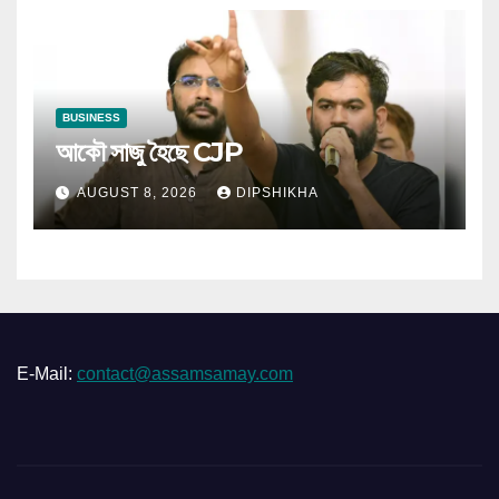
BUSINESS
আকৌ সাজু হৈছে CJP
AUGUST 8, 2026
DIPSHIKHA
E-Mail:
contact@assamsamay.com