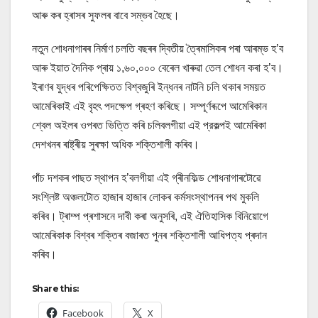
আৰু কৰ হ্ৰাসৰ সুফলৰ বাবে সম্ভব হৈছে।
নতুন শোধনাগাৰৰ নিৰ্মাণ চলতি বছৰৰ দ্বিতীয় ত্ৰৈমাসিকৰ পৰা আৰম্ভ হ’ব
আৰু ইয়াত দৈনিক প্ৰায় ১,৬০,০০০ বেৰেল খাৰুৱা তেল শোধন কৰা হ’ব।
ইৰাণৰ যুদ্ধৰ পৰিপেক্ষিতত বিশ্বজুৰি ইন্ধনৰ নাটনি চলি থকাৰ সময়ত
আমেৰিকাই এই বৃহৎ পদক্ষেপ গ্ৰহণ কৰিছে। সম্পূৰ্ণৰূপে আমেৰিকান
শ্বেল অইলৰ ওপৰত ভিত্তি কৰি চলিবলগীয়া এই প্রকল্পই আমেৰিকা
দেশখনৰ ৰাষ্ট্ৰীয় সুৰক্ষা অধিক শক্তিশালী কৰিব।
পাঁচ দশকৰ পাছত স্থাপন হ’বলগীয়া এই গ্ৰীনফিল্ড শোধনাগাৰটোৱে
সংশ্লিষ্ট অঞ্চলটোত হাজাৰ হাজাৰ লোকৰ কৰ্মসংস্থাপনৰ পথ মুকলি
কৰিব। ট্ৰাম্প প্ৰশাসনে দাবী কৰা অনুসৰি, এই ঐতিহাসিক বিনিয়োগে
আমেৰিকাক বিশ্বৰ শক্তিৰ বজাৰত পুনৰ শক্তিশালী আধিপত্য প্ৰদান
কৰিব।
Share this:
Facebook
X