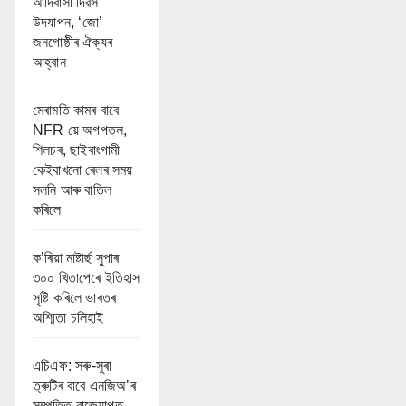
আদিবাসী দিৱস
উদযাপন, ‘জো’
জনগোষ্ঠীৰ ঐক্যৰ
আহ্বান
মেৰামতি কামৰ বাবে
NFR য়ে অগপতল,
শিলচৰ, ছাইৰাংগামী
কেইবাখনো ৰেলৰ সময়
সলনি আৰু বাতিল
কৰিলে
ক’ৰিয়া মাষ্টাৰ্ছ সুপাৰ
৩০০ খিতাপেৰে ইতিহাস
সৃষ্টি কৰিলে ভাৰতৰ
অশ্মিতা চলিহাই
এচিএফ: সৰু-সুৰা
ত্ৰুটিৰ বাবে এনজিঅ’ৰ
সম্পত্তি বাজেয়াপ্ত