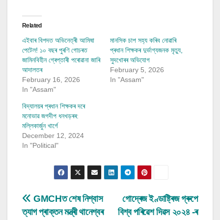
Related
এইবাৰ বিপদত অভিনেত্ৰী আমিষা
মানসিক চাপ সহ্য কৰিব নোৱাৰি
পেটেল! ১০ বছৰ পুৰণি গোচৰত
প্ৰধান শিক্ষকৰ দুৰ্ভাগ্যজনক মৃত্যু,
জামিনবিহীন গ্ৰেপ্তাৰী পৰোৱানা জাৰি
সুদখোৰৰ অভিযোগ
আদালতৰ
February 5, 2026
February 16, 2026
In "Assam"
In "Assam"
বিদ্যালয়ৰ প্ৰধান শিক্ষকৰ দৰে
মনোভাৱ জগদীপ ধনখড়ৰৰ:
মল্লিকাৰ্জুন খাৰ্গে
December 12, 2024
In "Political"
Post
GMCHত শেষ নিশ্বাস
গোদ্ৰেজ ইণ্ডাষ্ট্ৰিজ গ্ৰুপে
ত্যাগ প্ৰাক্তন মন্ত্ৰী থানেশ্বৰ
বিশ্ব পৰিৱেশ দিৱস ২০২৪ -ৰ