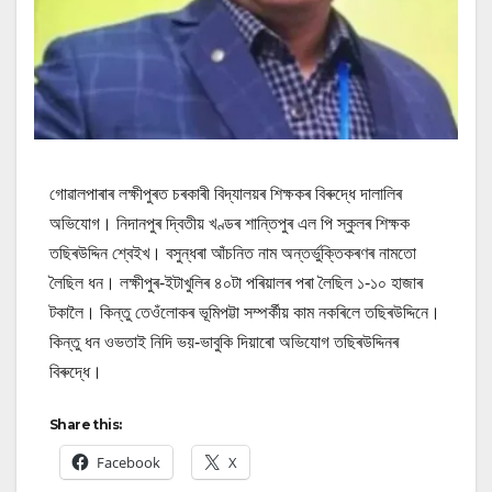
গোৱালপাৰাৰ লক্ষীপুৰত চৰকাৰী বিদ্যালয়ৰ শিক্ষকৰ বিৰুদ্ধে দালালিৰ
অভিযোগ। নিদানপুৰ দ্বিতীয় খণ্ডৰ শান্তিপুৰ এল পি স্কুলৰ শিক্ষক
তছিৰউদ্দিন শ্বেইখ। বসুন্ধৰা আঁচনিত নাম অন্তৰ্ভুক্তিকৰণৰ নামতো
লৈছিল ধন। লক্ষীপুৰ-ইটাখুলিৰ ৪০টা পৰিয়ালৰ পৰা লৈছিল ১-১০ হাজাৰ
টকালৈ। কিন্তু তেওঁলোকৰ ভূমিপট্টা সম্পৰ্কীয় কাম নকৰিলে তছিৰউদ্দিনে।
কিন্তু ধন ওভতাই নিদি ভয়-ভাবুকি দিয়াৰো অভিযোগ তছিৰউদ্দিনৰ
বিৰুদ্ধে।
Share this:
Facebook
X