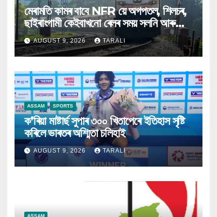
মেৰামতি কামৰ বাবে NFR য়ে অগপতল, শিলচৰ,
ছাইৰাংগামী কেইবাখনো ৰেলৰ সময় সলনি আৰু
বাতিল কৰিলে
AUGUST 9, 2026
TARALI
ASSAM
SPORTS
ক’ৰিয়া মাষ্টাৰ্ছ সুপাৰ ৩০০ খিতাপেৰে ইতিহাস সৃষ্টি
কৰিলে ভাৰতৰ অশ্মিতা চলিহাই
AUGUST 9, 2026
TARALI
ASSAM