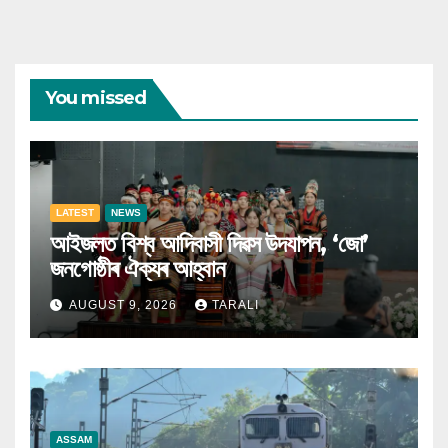
You missed
LATEST
NEWS
আইজলত বিশ্ব আদিবাসী দিৱস উদযাপন, ‘জো’
জনগোষ্ঠীৰ ঐক্যৰ আহ্বান
AUGUST 9, 2026
TARALI
ASSAM