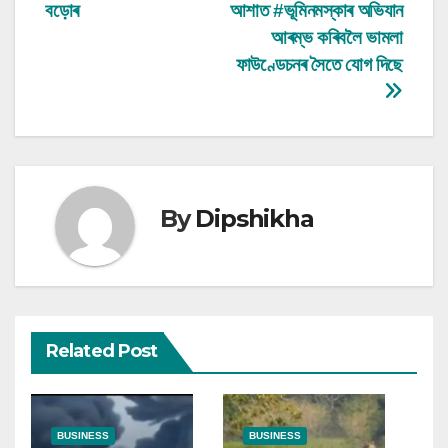
navigation
বড়োৰ
আশাত #ভূমিনমস্কাৰ অভিযান
আৰম্ভ কৰিবলৈ ভামলা
ফাউণ্ডেচনৰ সৈতে যোগ দিছে
By
Dipshikha
Related Post
BUSINESS
BUSINESS