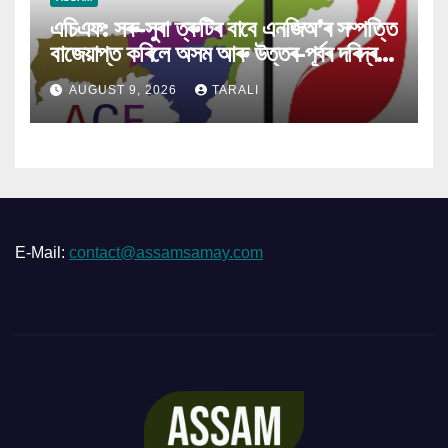
এচিএফ: সৰু-সুৰা ত্ৰুটিৰ বাবে এনজিঅ’ৰ সম্পত্তি
বাজেয়াপ্ত কৰিলে অসম আৰু উত্তৰ-পূৰ্বৰ দৰিদ্ৰই
ক্ষতিগ্ৰস্ত হ’ব
AUGUST 9, 2026
TARALI
E-Mail:
contact@assamsamay.com