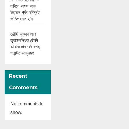
কৰিলে অসম আৰু
উত্তৰ-পূৰ্বৰ দৰিদ্ৰই
ক্ষতিগ্ৰস্ত হ’ব
ছৌদি আৰৱৰ আল
জুবাইলস্থিত ছৌদি
আৰামকোৰ বেৰী গেছ
প্লান্টত আক্ৰমণ
Recent
Comments
No comments to
show.