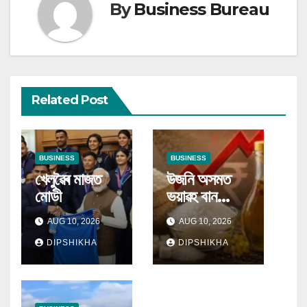
By
Business Bureau
Related Post
BUSINESS
BUSINESS
খেলুৱৈৰ মাজত
উজনি অসমত
মোডী
ভয়াৱহ বান
পৰিস্থিতিয়ে
AUG 10, 2026
AUG 10, 2026
সৰ্বসাধাৰণ ৰাইজক
DIPSHIKHA
জুৰুলা কৰিছে
DIPSHIKHA