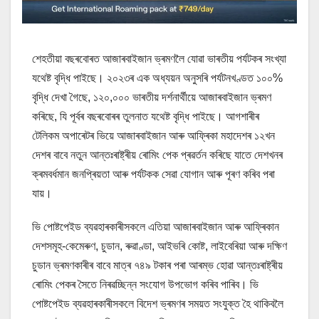
শেহতীয়া বছৰবোৰত আজাৰবাইজান ভ্ৰমণলৈ যোৱা ভাৰতীয় পৰ্যটকৰ সংখ্যা
যথেষ্ট বৃদ্ধি পাইছে। ২০২৩ৰ এক অধ্যয়ন অনুসৰি পৰ্যটনখণ্ডত ১০০%
বৃদ্ধি দেখা গৈছে, ১২০,০০০ ভাৰতীয় দৰ্শনাৰ্থীয়ে আজাৰবাইজান ভ্ৰমণ
কৰিছে, যি পূৰ্বৰ বছৰবোৰৰ তুলনাত যথেষ্ট বৃদ্ধি পাইছে। আগশাৰীৰ
টেলিকম অপাৰেটৰ ভিয়ে আজাৰবাইজান আৰু আফ্ৰিকা মহাদেশৰ ১২খন
দেশৰ বাবে নতুন আন্তঃৰাষ্ট্ৰীয় ৰোমিং পেক প্ৰৱৰ্তন কৰিছে যাতে দেশখনৰ
ক্ৰমবৰ্ধমান জনপ্ৰিয়তা আৰু পৰ্যটকক সেৱা যোগান আৰু পূৰণ কৰিব পৰা
যায়।
ভি পোষ্টপেইড ব্যৱহাৰকাৰীসকলে এতিয়া আজাৰবাইজান আৰু আফ্ৰিকান
দেশসমূহ-কেমেৰুণ, চুডান, ৰুৱাণ্ডা, আইভৰি কোষ্ট, লাইবেৰিয়া আৰু দক্ষিণ
চুডান ভ্ৰমণকাৰীৰ বাবে মাত্ৰ ৭৪৯ টকাৰ পৰা আৰম্ভ হোৱা আন্তঃৰাষ্ট্ৰীয়
ৰোমিং পেকৰ সৈতে নিৰৱচ্ছিন্ন সংযোগ উপভোগ কৰিব পাৰিব। ভি
পোষ্টপেইড ব্যৱহাৰকাৰীসকলে বিদেশ ভ্ৰমণৰ সময়ত সংযুক্ত হৈ থাকিবলৈ