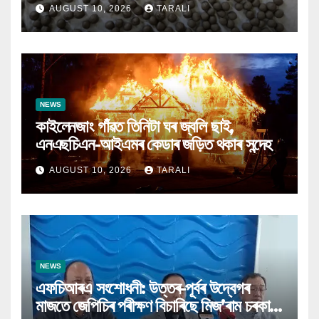
AUGUST 10, 2026
TARALI
NEWS
কাইলেনজাং গাঁৱত তিনিটা ঘৰ জ্বলি ছাই,
এনএছচিএন-আইএমৰ কেডাৰ জড়িত থকাৰ সন্দেহ
AUGUST 10, 2026
TARALI
NEWS
এফচিআৰএ সংশোধনী: উত্তৰ-পূৰ্বৰ উদ্বেগৰ
মাজতে জেপিচিৰ পৰীক্ষণ বিচাৰিছে মিজ’ৰাম চৰকাৰ