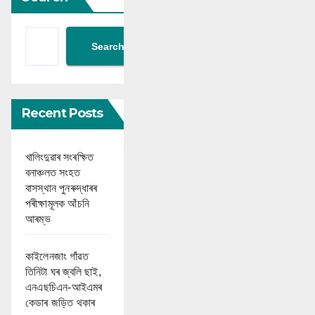
Search
Recent Posts
খালিংদুৱাৰ সংৰক্ষিত
বনাঞ্চলত সংহত
বাসস্থান পুনৰুদ্ধাৰৰ
পৰীক্ষামূলক আঁচনি
আৰম্ভ
কাইলেনজাং গাঁৱত
তিনিটা ঘৰ জ্বলি ছাই,
এনএছচিএন-আইএমৰ
কেডাৰ জড়িত থকাৰ