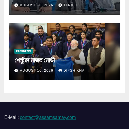
আৰু গীৰ্জা সংস্থাসমূহে
AUGUST 10, 2026
TARALI
BUSINESS
খেলুৱৈৰ মাজত মোডী
AUGUST 10, 2026
DIPSHIKHA
E-Mail:
contact@assamsamay.com