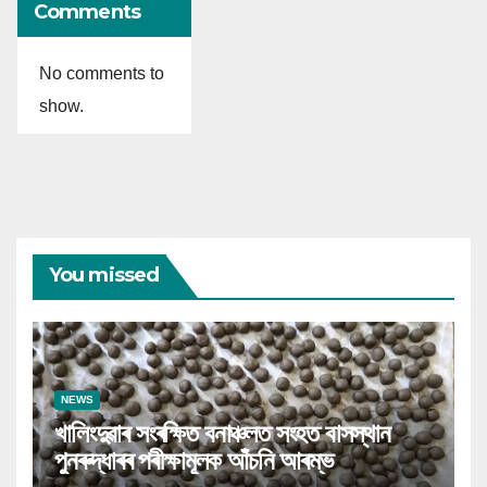
Comments
No comments to
show.
You missed
NEWS
খালিংদুৱাৰ সংৰক্ষিত বনাঞ্চলত সংহত বাসস্থান
পুনৰুদ্ধাৰৰ পৰীক্ষামূলক আঁচনি আৰম্ভ