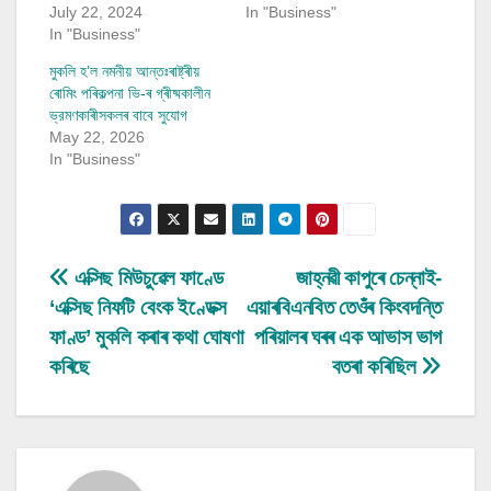
July 22, 2024
In "Business"
In "Business"
মুকলি হ’ল নমনীয় আন্তঃৰাষ্ট্ৰীয়
ৰোমিং পৰিকল্পনা ভি-ৰ গ্ৰীষ্মকালীন
ভ্রমণকাৰীসকলৰ বাবে সুযোগ
May 22, 2026
In "Business"
Post
এক্সিছ মিউচুৱেল ফাণ্ডে
জাহ্নৱী কাপুৰে চেন্নাই-
‘এক্সিছ নিফটি বেংক ইণ্ডেক্স
এয়াৰবিএনবিত তেওঁৰ কিংবদন্তি
navigation
ফাণ্ড’ মুকলি কৰাৰ কথা ঘোষণা
পৰিয়ালৰ ঘৰৰ এক আভাস ভাগ
কৰিছে
বতৰা কৰিছিল