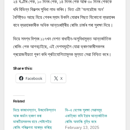
২৪ ঘণ্টাৰ পেক, ১০ দিনৰ পেক, ১৪ দিনৰ পেক আৰু ৩০ দিনৰ পেককে
ধৰি বিভিন্ন বিকল্পৰ সুবিধা লাভ কৰিব। ভিত এটা ‘অলৱেইজ অন’
বৈশিষ্ট্যও আছে যিয়ে পেকৰ ম্যাদ উকলি যোৱাৰ পিছত যিকোনো ব্যৱহাৰৰ
বাবে ব্যৱহাৰকাৰীক অধিক আন্তঃৰাষ্ট্ৰীয় ৰোমিং চাৰ্জৰ পৰা সুৰক্ষা দিয়ে।
ভিয়ে সমগ্ৰ বিশ্বৰ ১১৭খন দেশত বাধাহীন-অসুবিধামুক্ত আন্তৰ্জাতিক
ৰোমিং পেক আগবঢ়াইছে, এই দেশসমূহলৈ যোৱা ভ্ৰমণকাৰীসকলৰ
প্ৰয়োজনীয়তা পূৰণ কৰি প্ৰতিযোগিতামূলক মূল্যত সেৱা নিশ্চিত কৰে।
Share this:
Facebook
X
Related
ভিয়ে কাজাখস্তান, উজবেকিস্তান
ভি-এ বেগেজ সুৰক্ষা সেৱাসমূহ
আৰু জৰ্ডান ভ্ৰমণ কৰা
একত্ৰিত কৰি ইয়াৰ আন্তৰ্জাতিক
ভাৰতীয়সকলৰ বাবে পোষ্টপেইড
ৰোমিং অফাৰিং বৃদ্ধি কৰে
ৰোমিং পৰিকল্পনা আৰম্ভ কৰিছে
February 13, 2025