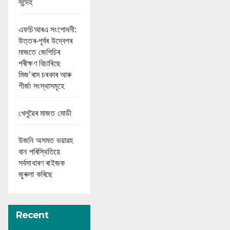
সন্দেহ
এফচিআৰএ সংশোধনী:
উত্তৰ-পূৰ্বৰ উদ্বেগৰ
মাজতে জেপিচিৰ
পৰীক্ষণ বিচাৰিছে
মিজ’ৰাম চৰকাৰ আৰু
গীৰ্জা সংস্থাসমূহে
খেলুৱৈৰ মাজত মোডী
উজনি অসমত ভয়াৱহ
বান পৰিস্থিতিয়ে
সৰ্বসাধাৰণ ৰাইজক
জুৰুলা কৰিছে
Recent