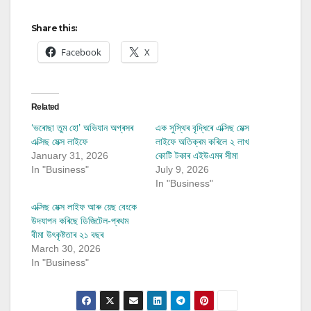
Share this:
Facebook
X
Related
‘ভৰোছা তুম হো’ অভিযান অগ্ৰসৰ
এক সুস্থিৰ বৃদ্ধিৰে এক্সিছ মেক্স
এক্সিছ মেক্স লাইফে
লাইফে অতিক্ৰম কৰিলে ২ লাখ
January 31, 2026
কোটি টকাৰ এইউএমৰ সীমা
In "Business"
July 9, 2026
In "Business"
এক্সিছ মেক্স লাইফ আৰু য়েছ বেংকে
উদযাপন কৰিছে ডিজিটেল-প্ৰথম
বীমা উৎকৃষ্টতাৰ ২১ বছৰ
March 30, 2026
In "Business"