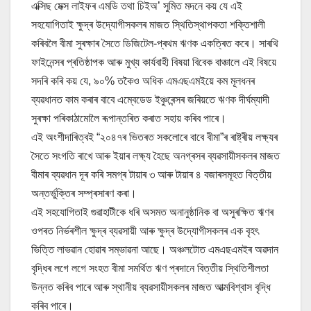
এক্সিছ মেক্স লাইফৰ এমডি তথা চিইঅ’ সুমিত মদনে কয় যে এই
সহযোগিতাই ক্ষুদ্ৰ উদ্যোগীসকলৰ মাজত স্থিতিস্থাপকতা শক্তিশালী
কৰিবলৈ বীমা সুৰক্ষাৰ সৈতে ডিজিটেল-প্ৰথম ঋণক একত্ৰিত কৰে। সাৰথি
ফাইনেন্সৰ প্ৰতিষ্ঠাপক আৰু মুখ্য কাৰ্যবাহী বিষয়া বিবেক বাঞ্চালে এই বিষয়ে
সদৰি কৰি কয় যে, ৯০% তকৈও অধিক এমএছএমইয়ে কম মূলধনৰ
ব্যৱধানত কাম কৰাৰ বাবে এম্বেডেড ইঞ্চুৰেন্সৰ জৰিয়তে ঋণক দীৰ্ঘম্যাদী
সুৰক্ষা পৰিকাঠামোলৈ ৰূপান্তৰিত কৰাত সহায় কৰিব পাৰে।
এই অংশীদাৰিত্বই “২০৪৭ৰ ভিতৰত সকলোৰে বাবে বীমা”ৰ ৰাষ্ট্ৰীয় লক্ষ্যৰ
সৈতে সংগতি ৰাখে আৰু ইয়াৰ লক্ষ্য হৈছে অনগ্ৰসৰ ব্যৱসায়ীসকলৰ মাজত
বীমাৰ ব্যৱধান দূৰ কৰি সমগ্ৰ টায়াৰ ৩ আৰু টায়াৰ ৪ বজাৰসমূহত বিত্তীয়
অন্তৰ্ভুক্তিৰ সম্প্ৰসাৰণ কৰা।
এই সহযোগিতাই গুৱাহাটীকে ধৰি অসমত অনানুষ্ঠানিক বা অসুৰক্ষিত ঋণৰ
ওপৰত নিৰ্ভৰশীল ক্ষুদ্ৰ ব্যৱসায়ী আৰু ক্ষুদ্ৰ উদ্যোগীসকলৰ এক বৃহৎ
ভিত্তি লাভৱান হোৱাৰ সম্ভাৱনা আছে। অঞ্চলটোত এমএছএমইৰ অৱদান
বৃদ্ধিৰ লগে লগে সংহত বীমা সমৰ্থিত ঋণ প্ৰদানে বিত্তীয় স্থিতিশীলতা
উন্নত কৰিব পাৰে আৰু স্থানীয় ব্যৱসায়ীসকলৰ মাজত আত্মবিশ্বাস বৃদ্ধি
কৰিব পাৰে।