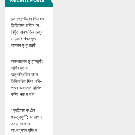
১০ ছেপ্টেম্বৰ ভিতৰত
ডিজিটেল জৰীপেৰে
নিখুঁত বানক্ষতিৰ তথ্য
ভাণ্ডাৰ প্ৰস্তুত:
অসমৰ মুখ্যমন্ত্ৰী
অৰুণাচলৰ মুখ্যমন্ত্ৰী:
অধিবক্তাৰ
অনুপস্থিতিৰ বাবে
চিবিআইক দিয়া নথি-
পত্ৰ আদালত দাখিল
কৰিব পৰা নগ’ল
“প্ৰতিটো কণ্ঠই
গুৰুত্বপূৰ্ণ”: জনগণনা
২০২৭ৰ বাবে
অংশগ্ৰহণ বৃদ্ধিৰ