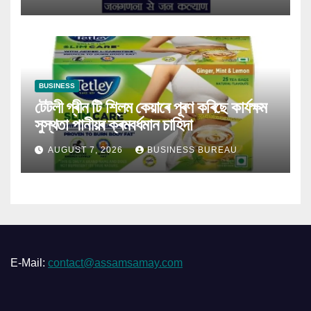
BUSINESS
টেটলী গ্ৰীন টি শ্লিম কেয়াৰে পূৰণ কৰিছে কাৰ্যক্ষম
সুস্থতা পানীয়ৰ ক্ৰমবৰ্ধমান চাহিদা
AUGUST 7, 2026
BUSINESS BUREAU
E-Mail:
contact@assamsamay.com