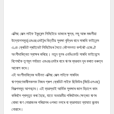
এক্সিছ মেক্স লাইফ ইঞ্চুৰেন্স লিমিটেডে ভাৰতৰ ক্ষুদ্ৰ, লঘু আৰু মজলীয়া
উদ্যোগসমূহ(এমএছএমই)ৰ বিত্তীয় সুৰক্ষা বৃদ্ধিৰ বাবে সাৰাথি ফাইনেন্স
এণ্ড ক্ৰেডিট প্ৰাইভেট লিমিটেডৰ সৈতে কৌশলগত কৰ্পৰেট এজেণ্ট
অংশীদাৰিত্বত স্বাক্ষৰ কৰিছে। নতুন যুগৰ এনবিএফচি সাৰথি ফাইনেন্সে
বিশেষকৈ তৃণমূল পৰ্যায়ত এমএছএমইৰ বাবে ঋণৰ ব্যৱধান দূৰ কৰাত গুৰুত্ব
আৰোপ কৰে।
এই অংশীদাৰিত্বৰ অধীনত এক্সিছ মেক্স লাইফে সাৰথিৰ
ঋণগ্ৰহণকাৰীসকলক নিজৰ গ্ৰুপ ক্ৰেডিট লাইফ ছিকিউৰ (জিচিএলএছ)
বিকল্পসমূহ আগবঢ়াব। এই ব্যৱস্থাই আৰ্থিক সুৰক্ষাৰ জাল হিচাপে কাম
কৰিবলৈ প্ৰস্তুত কৰা হৈছে, যাতে অভাৱনীয় পৰিঘটনাৰ ক্ষেত্ৰত ঋণৰ
বোজা ঋণ লোৱাজনৰ পৰিয়ালৰ ওপৰত নপৰে বা ব্যৱসায়ত ব্যাঘাত জন্মাব
নোৱাৰে।