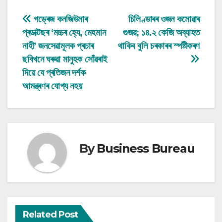
Post
গড্ৰেজ কনজিউমাৰ
চিলিণ্ডাৰৰ ওজন কমোৱাৰ
প্ৰডাক্টছৰ ‘মচ্চৰ হ্যে, মেহমান
গুজৱ; ১৪.২ কেজি অব্যাহত
navigation
নাহী’ জনসেৱামূলক প্ৰচাৰ
থাকিব বুলি চৰকাৰৰ স্পষ্টীকৰণ
ছবিখনে ঘৰুৱা মানুহক সোঁৱৰাই
দিয়ে যে প্ৰতিজন দৰ্শক
আমন্ত্ৰণৰ যোগ্য নহয়
By
Business Bureau
Related Post