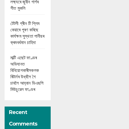
লক্ষ্যৰে জুবীন গাৰ্গৰ
গীত মুকলি
টেটলী গ্ৰীন টি শ্লিম
কেয়াৰে পূৰণ কৰিছে
কাৰ্যক্ষম সুস্থতা পানীয়ৰ
ক্ৰমবৰ্ধমান চাহিদা
মাল্টি এছেট ফাণ্ডৰ
অভিযানত
বিনিয়োগকাৰীসকলক
ৰিটাৰ্নৰ উৰ্ধ্বলৈ গৈ
চাবলৈ আহ্বান ডিএছপি
মিউচুৱেল ফাণ্ডৰ
Recent
Comments