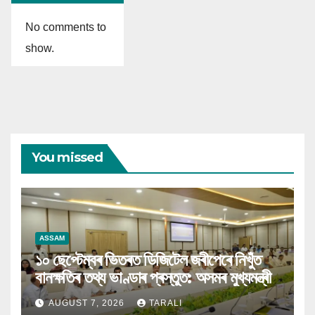
No comments to
show.
You missed
ASSAM
১০ ছেপ্টেম্বৰ ভিতৰত ডিজিটেল জৰীপেৰে নিখুঁত
বানক্ষতিৰ তথ্য ভাণ্ডাৰ প্ৰস্তুত: অসমৰ মুখ্যমন্ত্ৰী
AUGUST 7, 2026
TARALI