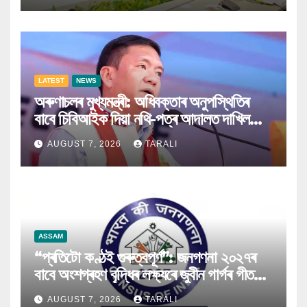
LATEST
NEWS
অৰুণাচলৰ মুখ্যমন্ত্ৰী: অধিবক্তাৰ অনুপস্থিতিৰ
বাবে চিবিআইক দিয়া নথি-পত্ৰ আদালত দাখিল
কৰিব পৰা নগ’ল
AUGUST 7, 2026
TARALI
ASSAM
“প্ৰতিটো কণ্ঠই গুৰুত্বপূৰ্ণ”: জনগণনা ২০২৭ৰ
বাবে অংশগ্ৰহণ বৃদ্ধিৰ লক্ষ্যৰে জুবীন গাৰ্গৰ গীত
মুকলি
AUGUST 7, 2026
TARALI