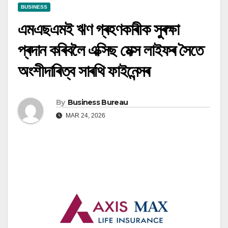
BUSINESS
এমএছএমই ঋণ গ্ৰহণকাৰীক সুৰক্ষা
প্ৰদান কৰিবলৈ এক্সিছ মেক্স লাইফৰ সৈতে
অংশীদাৰিত্ব সাৰথি ফাইনেন্সৰ
By
Business Bureau
MAR 24, 2026