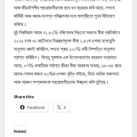
আৰু জীৱনশৈলীৰ প্ৰয়োজনীয়তাৰ বাবে ধন ব্যৱহাৰ কৰি আছে, লগতে
বাৰ্ষিকী আৰু বজাৰ-সংলগ্ন পৰিকল্পনাৰ দৰে সামগ্ৰীতো পুনৰ বিনিয়োগ
কৰিছে।
মুঠ প্ৰিমিয়াম আয়ৰ ৭১.৯২% পৰিশোধৰ পিছতো সকলো বীমা প্ৰতিষ্ঠানে
২০২৫ চনৰ ৩১ মাৰ্চলৈকে নিয়ন্ত্ৰণমূলক সীমা ১.৫০ৰ ওপৰত ছলভেন্সি
অনুপাত বজাই ৰাখিছিল, লগতে প্ৰায় ১০০% দাবী নিষ্পত্তি অনুপাত
প্ৰাপ্ত কৰিছিল। কিন্তু সুৰক্ষাৰ এক উল্লেখযোগ্য ব্যৱধান অব্যাহত
আছে, ৮৭% ভাৰতীয়ৰ পৰ্যাপ্ত জীৱন বীমা আৱৰণৰ অভাৱ, ১৮–৩৫ বছৰ
বয়সৰ লোকৰ মাজত ৯০%ৰ ওপৰত বৃদ্ধি পাইছে, যিয়ে অধিক সজাগতা
আৰু আৱৰণ সম্প্ৰসাৰণৰ প্ৰয়োজনীয়তাক উজ্জ্বল কৰি তুলিছে।
Share this:
Facebook
X
Related