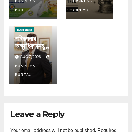
পানীয়ৰ
BUSINESS
উৰ্ধ্বলৈ গৈ চাবলৈ
BUSINESS
ক্ৰমবৰ্ধমান চাহিদা
আহ্বান ডিএছপি
BUREAU
BUREAU
মিউচুৱেল ফাণ্ডৰ
BUSINESS
পৰিকল্পনাৰ
অগ্ৰাধিকাৰসমূহ
বিকশিত হোৱাৰ
AUG 7, 2026
লগে লগে
অৱসৰকালীন
BUSINESS
উপাৰ্জনে লাভ
BUREAU
কৰিছে প্ৰধান
গুৰুত্ব
Leave a Reply
Your email address will not be published.
Required