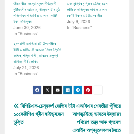
জীৱন বীমা সংস্থাসমূহৰ দীৰ্ঘম্যাদী
এক সুস্থিৰ বৃদ্ধিৰে এক্সিছ মেক্স
দৃষ্টিভংগীৰ আহ্বান; উদ্যোগটোৰ মুঠ
লাইফে অতিক্ৰম কৰিলে ২ লাখ
পৰিশোধৰ পৰিমাণ ৬.৩ লাখ কোটি
কোটি টকাৰ এইউএমৰ সীমা
টকা অতিক্ৰম
July 9, 2026
June 30, 2026
In "Business"
In "Business"
২১গৰাকী এমডিআৰটি উপদেষ্টাৰে
টাটা এআইএ-ই অসমত নিজৰ স্থিতি
কৰিছে শক্তিশালী, ভাৰতৰ অক্ষুণ্ণ
ৰাখিছে শীৰ্ষ ৰেংকিং
July 21, 2026
In "Business"
Post
বিপিচিএল-চেম্বকৰ্প জেভিৰ
টাটা এআইএৰ শেহতীয়া পুঁজিয়ে
১০কেটিপিএ গ্ৰীন হাইড্ৰজেন
আগবঢ়াইছে ভাৰতৰ উদ্ভাৱন
navigation
চুক্তি
পৰিৱেশ তন্ত্ৰ আৰু গ্লবেল
এআইৰ অগ্ৰদূতসকলৰ সৈতে