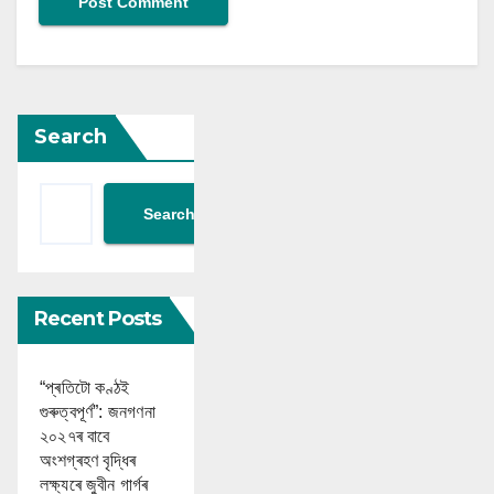
Search
Search
Recent Posts
“প্ৰতিটো কণ্ঠই
গুৰুত্বপূৰ্ণ”: জনগণনা
২০২৭ৰ বাবে
অংশগ্ৰহণ বৃদ্ধিৰ
লক্ষ্যৰে জুবীন গাৰ্গৰ