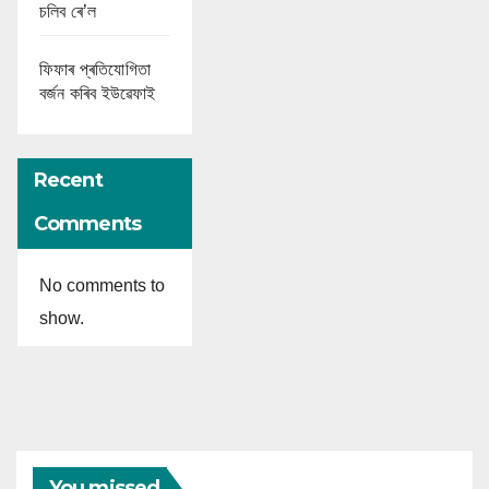
চলিব ৰে’ল
ফিফাৰ প্ৰতিযোগিতা
বৰ্জন কৰিব ইউৱেফাই
Recent
Comments
No comments to
show.
You missed