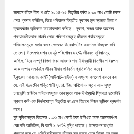
ভাৰতৰ জীৱন বীমা খণ্ডই ২০২৪-২৫ বিত্তীয় বৰ্ষত ৬.৩০ লাখ কোটি টকাৰ
সেৱা প্ৰদান কৰিছিল, যিয়ে পৰিয়ালৰ বিত্তীয় সুৰক্ষাৰ মূল স্তম্ভ হিচাপে
ক্ৰমবৰ্ধমান ভূমিকাক আলোকপাত কৰিছে। সুৰক্ষা, সঞ্চয় আৰু অৱসৰৰ
প্ৰয়োজনীয়তাক সামৰি লোৱা পৰিশোধসমূহে জীৱনৰ পৰ্যায়সমূহত
পৰিয়ালসমূহক সহায় কৰাৰ ক্ষেত্ৰত উদ্যোগটোৰ অৱদানক উজ্জ্বল কৰি
তোলে। উল্লেখযোগ্য যে মুঠ পৰিশোধৰ ৯২% জীৱন্ত সুবিধাসমূহ
আছিল, যিয়ে সম্পূৰ্ণ বিপদাশংকা আৱৰণৰ পৰা দীৰ্ঘম্যাদী বিত্তীয় পৰিকল্পনা
আৰু সম্পদ সমৰ্থনলৈ জীৱন বীমাৰ পৰিৱৰ্তন প্ৰতিফলিত কৰে।
ইঞ্চুৰেন্স এৱাৰনেছ কমিটী(আইএচি-লাইফ) ৰ অধ্যক্ষ কমলেশ ৰাওৱে কয়
যে, এই খণ্ডটোৰ শক্তিশালী দৃঢ়তা, উচ্চ পৰিশোধৰ স্তৰ আৰু সুস্থ
চলভেন্সি মাৰ্জিনে পৰিয়ালসমূহক তাৰল্যতা আৰু দীৰ্ঘম্যাদী স্থিৰতা দুয়োটাই
প্ৰদান কৰি এক নিৰ্ভৰযোগ্য বিত্তীয় ভাণ্ডাৰ হিচাপে নিজৰ ভূমিকা প্ৰদৰ্শন
কৰে।
মুঠ সুবিধাসমূহৰ ভিতৰত ২.৩৩ লাখ কোটি টকা উলিওৱা আৰু আত্মসমৰ্পণৰ
যোগেদি আহিছিল, যি বছৰি ১.৭৭% বৃদ্ধি পাইছে। উদ্যোগৰ তথ্যই
প্ৰকাশ কৰে যে, পলিচিধাৰীসকলে জীৱনৰ মূল লক্ষ্য যেনে শিক্ষা, ঘৰ ক্ৰয়