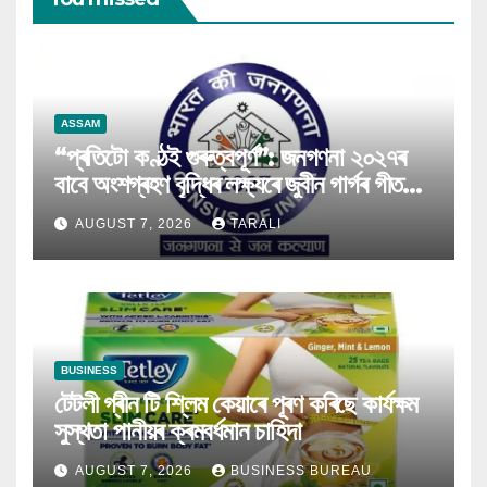
ASSAM
“প্ৰতিটো কণ্ঠই গুৰুত্বপূৰ্ণ”: জনগণনা ২০২৭ৰ
বাবে অংশগ্ৰহণ বৃদ্ধিৰ লক্ষ্যৰে জুবীন গাৰ্গৰ গীত
মুকলি
AUGUST 7, 2026
TARALI
BUSINESS
টেটলী গ্ৰীন টি শ্লিম কেয়াৰে পূৰণ কৰিছে কাৰ্যক্ষম
সুস্থতা পানীয়ৰ ক্ৰমবৰ্ধমান চাহিদা
AUGUST 7, 2026
BUSINESS BUREAU