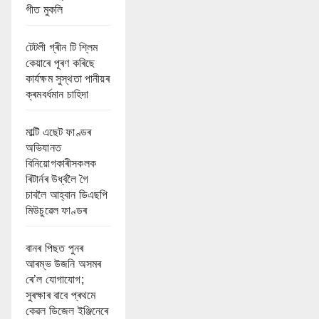
গীত মুকলি
টেটলী গ্ৰীন টি শ্লিম
কেয়াৰে পূৰণ কৰিছে
কাৰ্যক্ষম সুস্থতা পানীয়ৰ
ক্ৰমবৰ্ধমান চাহিদা
মাল্টি এছেট ফাণ্ডৰ
অভিযানত
বিনিয়োগকাৰীসকলক
ৰিটাৰ্নৰ উৰ্ধ্বলৈ গৈ
চাবলৈ আহ্বান ডিএছপি
মিউচুৱেল ফাণ্ডৰ
বানৰ পিছত পুনৰ
আৰম্ভ উজনি অসমৰ
ৰে’ল যোগাযোগ;
সুৰক্ষাৰ বাবে প্ৰথমে
কেৱল ডিজেল ইঞ্জিনেৰে