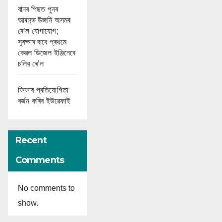
বানৰ পিছত পুনৰ
আৰম্ভ উজনি অসমৰ
ৰে’ল যোগাযোগ;
সুৰক্ষাৰ বাবে প্ৰথমে
কেৱল ডিজেল ইঞ্জিনেৰে
চলিব ৰে’ল
ফিফাৰ প্ৰতিযোগিতা
বৰ্জন কৰিব ইউৱেফাই
Recent
Comments
No comments to
show.