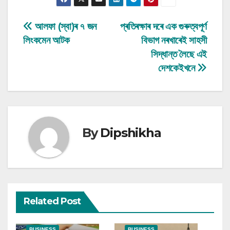
Post
আলফা (স্বা)ৰ ৭ জন
প্ৰতিৰক্ষাৰ দৰে এক গুৰুত্বপূৰ্ণ
লিংকমেন আটক
বিভাগ নৰখাৰেই সাহসী
navigation
সিদ্ধান্ত লৈছে এই
দেশকেইখনে
By
Dipshikha
Related Post
BUSINESS
BUSINESS