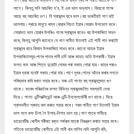
পাণ খোৱা বহুতৰে অভ্যাস। বিশেষকৈ খাদ্য গ্ৰহণৰ পাছত বহুতকে পাণ
লাগে। কিন্তু শুনি আচৰিত হ’ব, ই এক ভাল অভ্যাস। কিয়নো পাণৰ
আছে বহু আচৰিত গুণ। যি স্বাস্থ্যৰ বাবে ভাল।বহু ভাৰতীয়ই পাণ খাই
ভালপায় ৷ প্ৰায়ে মানুহে খাদ্য খোৱাৰ পিচত ইয়াৰ সোৱাদ উপভোগ কৰে ৷
সোৱাদত ভাল হোৱাৰ উপৰিও পাণৰ স্বাস্থ্যৰ বাবেও বহু উপকাৰিতা সাধন
কৰে, কিন্তু আপুনি জানেনে যে পাণ পানীত উতলাই এই পানী পান কৰাটো
স্বাস্থ্যৰ বাবে কিমান উপকাৰিতা সাধন কৰে ৷ জানো আহক ইয়াৰ
উপকাৰিতাসমূহ-পাণৰ পাতৰ পানী চৰ্দি আৰু কাহত অতি উপকাৰী ৷ ইয়াৰ
ফলত কফ আৰু পিত্ত দুয়োটা দোষৰ পৰা সকাহ পোৱা যায় ৷ কাহৰ পৰাও
ইয়াৰ দ্বাৰা যথেষ্ট সকাহ পোৱা যায় ৷ পাণে মুখৰ গোন্ধ আঁতৰ কৰাৰ লগতে
পৰিষ্কাৰ কৰি ৰখাত সহায় কৰে। সৰু এই পাণত বহু স্বাস্থ্যসন্মত গুণ
থাকে। বতৰৰ পৰিৱৰ্তনৰ ফলত বিভিন্ন স্বাস্থ্যজনিত সমস্যাই দেখা
দিয়ে। পাণত এন্টিঅক্সিডেন্ট আৰু এন্টি-ইনফ্লেমেটৰী গুণ থাকে। যিয়ে
শ্বাসনলীত প্ৰদাহ কম কৰাত সহায় কৰে। গৰম পানীত পাণ উতলাই ইয়াৰ
ভাপ ললে কফ ঢিলা গৈ উশাহ-নিশাহ ভাল হয়।পাণ পাতৰ পানীয়ে
ডায়েবেটিছ ৰোগীৰ শৰীৰত ৰক্ত শৰ্কৰাৰ মাত্ৰা নিয়ন্ত্ৰণ কৰাত সহায় কৰে ৷
গতিকে ডায়েবেটিছ ৰোগীয়ে এই পানী খাব লাগিব ৷যদি আপুনি বমি,