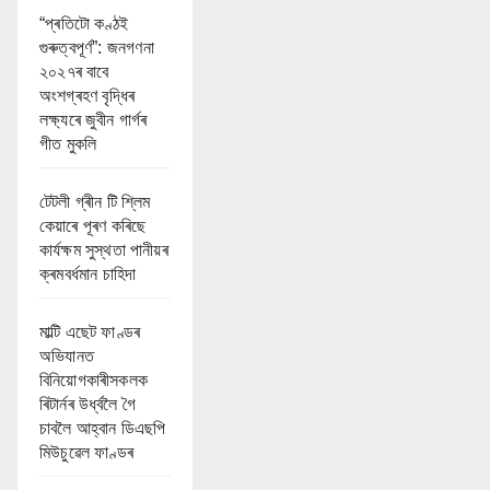
“প্ৰতিটো কণ্ঠই
গুৰুত্বপূৰ্ণ”: জনগণনা
২০২৭ৰ বাবে
অংশগ্ৰহণ বৃদ্ধিৰ
লক্ষ্যৰে জুবীন গাৰ্গৰ
গীত মুকলি
টেটলী গ্ৰীন টি শ্লিম
কেয়াৰে পূৰণ কৰিছে
কাৰ্যক্ষম সুস্থতা পানীয়ৰ
ক্ৰমবৰ্ধমান চাহিদা
মাল্টি এছেট ফাণ্ডৰ
অভিযানত
বিনিয়োগকাৰীসকলক
ৰিটাৰ্নৰ উৰ্ধ্বলৈ গৈ
চাবলৈ আহ্বান ডিএছপি
মিউচুৱেল ফাণ্ডৰ