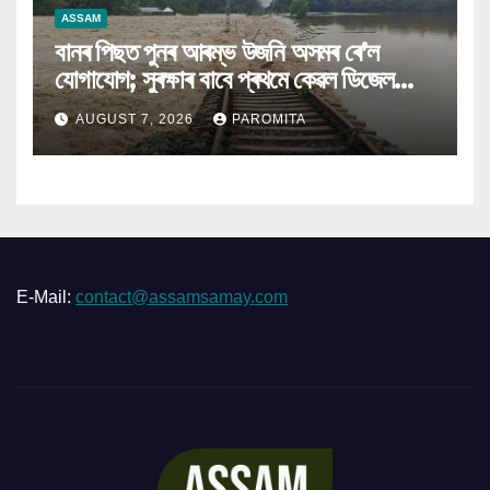
ASSAM
বানৰ পিছত পুনৰ আৰম্ভ উজনি অসমৰ ৰে’ল
যোগাযোগ; সুৰক্ষাৰ বাবে প্ৰথমে কেৱল ডিজেল
ইঞ্জিনেৰে চলিব ৰে’ল
AUGUST 7, 2026
PAROMITA
E-Mail:
contact@assamsamay.com