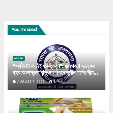
You missed
ASSAM
“প্ৰতিটো কণ্ঠই গুৰুত্বপূৰ্ণ”: জনগণনা ২০২৭ৰ
বাবে অংশগ্ৰহণ বৃদ্ধিৰ লক্ষ্যৰে জুবীন গাৰ্গৰ গীত
মুকলি
AUGUST 7, 2026
TARALI