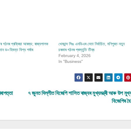
 গঠনৰ প্ৰক্ৰিয়া আৰম্ভ; ৰাজ্যপালক
খেমচান্দ সিঙ এনডিএৰ নেতা নিৰ্বাচিত, মণিপুৰত নতুন
ান ড৹ হিমন্ত বিশ্ব শৰ্মাৰ
চৰকাৰ গঠনৰ প্ৰস্তুতি তীব্ৰ
February 4, 2026
In "Business"
িৰাপত্তা
৭ জুনত দিল্লীত বিজেপি শাসিত ৰাজ্যৰ মুখ্যমন্ত্ৰী আৰু উপ মুখ্যমন
বিজেপিৰ ব