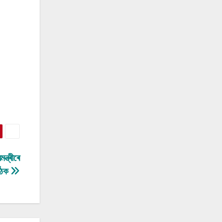
্ত্ৰীৰে
ৈঠক