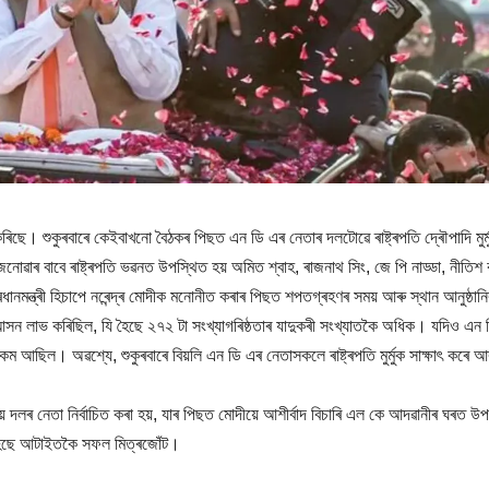
িছে। শুকুৰবাৰে কেইবাখনো বৈঠকৰ পিছত এন ডি এৰ নেতাৰ দলটোৱে ৰাষ্ট্ৰপতি দ্ৰৌপাদি মুৰ্
োৱাৰ বাবে ৰাষ্ট্ৰপতি ভৱনত উপস্থিত হয় অমিত শ্বাহ, ৰাজনাথ সিং, জে পি নাড্ডা, নীতিশ ক
ৰধানমন্ত্ৰী হিচাপে নৰেন্দ্ৰ মোদীক মনোনীত কৰাৰ পিছত শপতগ্ৰহণৰ সময় আৰু স্থান আনুষ্ঠান
সন লাভ কৰিছিল, যি হৈছে ২৭২ টা সংখ্যাগৰিষ্ঠতাৰ যাদুকৰী সংখ্যাতকৈ অধিক। যদিও এন 
ষ্ট কম আছিল। অৱশ্যে, শুকুৰবাৰে বিয়লি এন ডি এৰ নেতাসকলে ৰাষ্ট্ৰপতি মুৰ্মুক সাক্ষাৎ কৰে আ
দীয় দলৰ নেতা নিৰ্বাচিত কৰা হয়, যাৰ পিছত মোদীয়ে আশীৰ্বাদ বিচাৰি এল কে আদৱানীৰ ঘৰত উ
ঁট হৈছে আটাইতকৈ সফল মিত্ৰজোঁট।