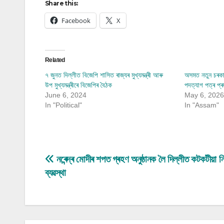
Share this:
Facebook
X
Related
৭ জুনত দিল্লীত বিজেপি শাসিত ৰাজ্যৰ মুখ্যমন্ত্ৰী আৰু
অসমত নতুন চৰকাৰ
উপ মুখ্যমন্ত্ৰীৰে বিজেপিৰ বৈঠক
পদত্যাগ পত্ৰ প্ৰদ
June 6, 2024
May 6, 2026
In "Political"
In "Assam"
Post
নৰেন্দ্ৰ মোদীৰ শপত গ্ৰহণ অনুষ্ঠানক লৈ দিল্লীত কটকটীয়া ন
ব্যৱস্থা
navigation