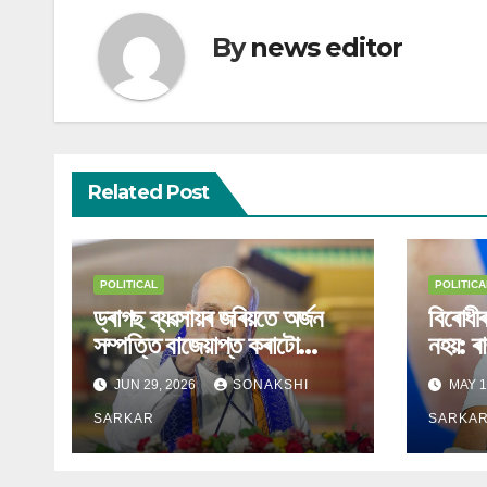
By
news editor
Related Post
POLITICAL
POLITICA
ড্ৰাগছ ব্যৱসায়ৰ জৰিয়তে অৰ্জন
বিৰোধীৰ
সম্পত্তি বাজেয়াপ্ত কৰাটো
নহয়: ৰা
বাধ্যতামূলক
JUN 29, 2026
SONAKSHI
MAY 1
SARKAR
SARKA