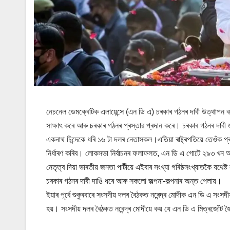
নেচনেল ডেমক্ৰেটিক এলায়েন্সে (এন ডি এ) চৰকাৰ গঠনৰ দাবী উত্থাপন কৰ
সাক্ষাৎ কৰে আৰু চৰকাৰ গঠনৰ প্ৰস্তাৱ প্ৰদান কৰে। চৰকাৰ গঠনৰ দাবী জন
একনাথ চিন্দেকে ধৰি ১৬ টা দলৰ নেতাসকল।এতিয়া ৰাষ্ট্ৰপতিয়ে তেওঁক প্
নিৰ্ধাৰণ কৰিব। লোকসভা নিৰ্বাচনৰ ফলাফলত, এন ডি এ গোটে ২৯৩ খন আ
নেতৃত্ব দিয়া ভাৰতীয় জনতা পাৰ্টীয়ে এইবাৰ সংখ্যা গৰিষ্ঠসংখ্যাতকৈ যথে
চৰকাৰ গঠনৰ দাবী দাঙি ধৰে আৰু সকলো জল্পনা-কল্পনাৰ অন্ত পেলায়।
ইয়াৰ পূৰ্বে শুকুৰবাৰে সংসদীয় দলৰ বৈঠকত নৰেন্দ্ৰ মোদীক এন ডি এ সংস
হয়। সংসদীয় দলৰ বৈঠকত নৰেন্দ্ৰ মোদীয়ে কয় যে এন ডি এ মিত্ৰজো