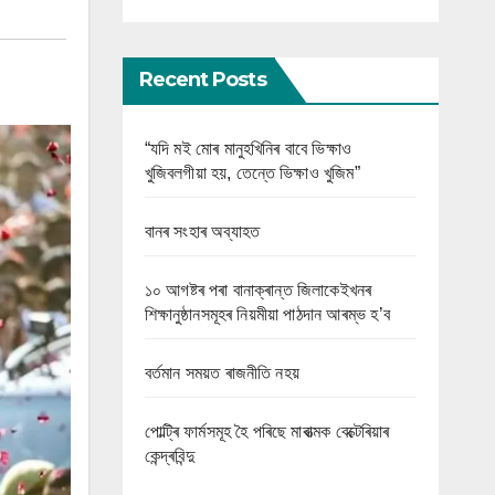
Recent Posts
“যদি মই মোৰ মানুহখিনিৰ বাবে ভিক্ষাও
খুজিবলগীয়া হয়, তেন্তে ভিক্ষাও খুজিম”
বানৰ সংহাৰ অব্যাহত
১০ আগষ্টৰ পৰা বানাক্ৰান্ত জিলাকেইখনৰ
শিক্ষানুষ্ঠানসমূহৰ নিয়মীয়া পাঠদান আৰম্ভ হ’ব
বৰ্তমান সময়ত ৰাজনীতি নহয়
পোল্ট্ৰি ফাৰ্মসমূহ হৈ পৰিছে মাৰাত্মক বেক্টেৰিয়াৰ
কেন্দ্ৰবিন্দু