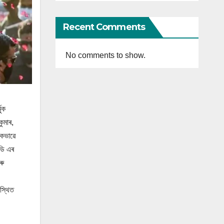
Recent Comments
No comments to show.
মুক
ুমাৰ,
িকভাৱে
ডি এৰ
ৰু
পস্থিত