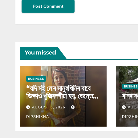
You missed
BUSINESS
“যদি মই মোৰ মানুহখিনিৰ বাবে
BUSINES
ভিক্ষাও খুজিবলগীয়া হয়, তেন্তে
বানৰ স
ভিক্ষাও খুজিম”
AUGUST 6, 2026
AUGU
DIPSHIKHA
DIPSHI