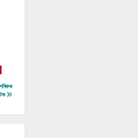
নাগৰিকক
টক