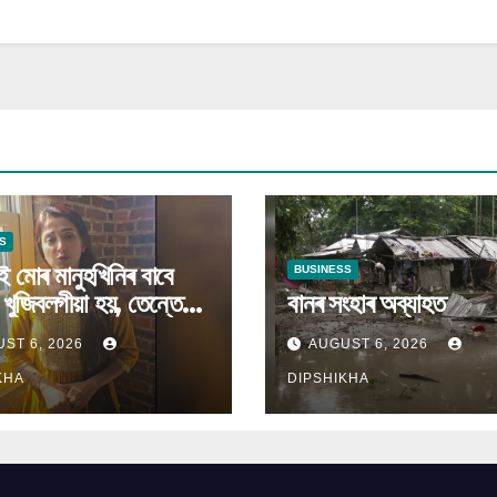
S
ই মোৰ মানুহখিনিৰ বাবে
BUSINESS
ও খুজিবলগীয়া হয়, তেন্তে
বানৰ সংহাৰ অব্যাহত
 খুজিম”
ST 6, 2026
AUGUST 6, 2026
KHA
DIPSHIKHA