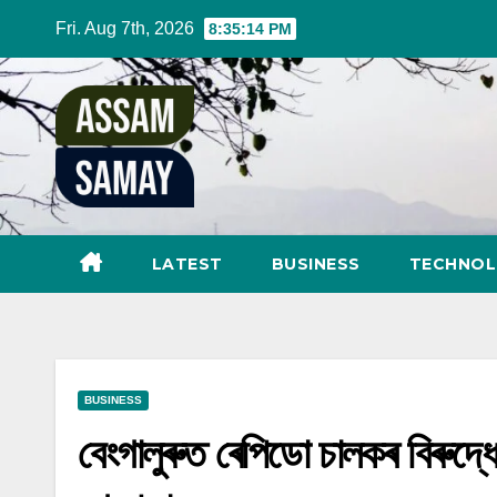
Skip
Fri. Aug 7th, 2026
8:35:15 PM
to
content
LATEST
BUSINESS
TECHNO
BUSINESS
বেংগালুৰুত ৰেপিডো চালকৰ বিৰুদ্ধে