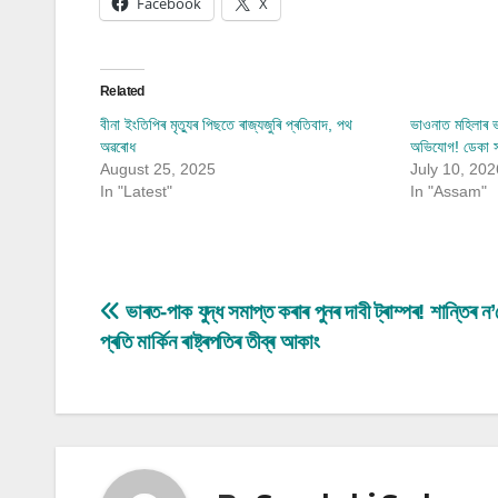
Facebook
X
Related
বীনা ইংতিপিৰ মৃত্যুৰ পিছতে ৰাজ্যজুৰি প্ৰতিবাদ, পথ
ভাওনাত মহিলাৰ ভ
অৱৰোধ
অভিযোগ! ডেকা সত
August 25, 2025
July 10, 202
In "Latest"
In "Assam"
Post
ভাৰত-পাক যুদ্ধ সমাপ্ত কৰাৰ পুনৰ দাবী ট্ৰাম্পৰ! শান্তিৰ ন’
প্ৰতি মাৰ্কিন ৰাষ্ট্ৰপতিৰ তীব্ৰ আকাং
navigation