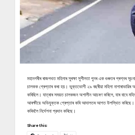
মহানগৰীৰ ৰাজপথত মহিলাৰ সুৰক্ষা সুশীলতা পুনৰ এক গুৰুতৰ প্ৰশ্নৰ সূ
চালকক গ্ৰেপ্তাৰ কৰা হয়। ভুক্তভোগী ২৯ বছৰীয়া মহিলা নাগাৰাভাৱিৰ 
কৰিছিল। যাত্ৰাৰ সময়ত চালকজন অশালীন আচৰণ কৰিলে, যাৰ বাবে মহিল
আৰক্ষীয়ে অভিযুক্তক গ্ৰেপ্তাৰ কৰি আদালতৰ আগত উপস্থিত কৰিছে। আৰক
কৰিবলৈ নিৰ্দেশনা প্রদান কৰিছে।
Share this: