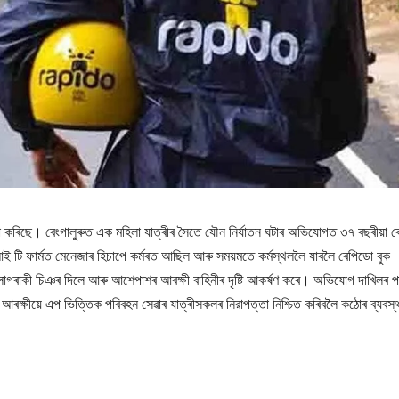
চনা কৰিছে। বেংগালুৰুত এক মহিলা যাত্ৰীৰ সৈতে যৌন নিৰ্যাতন ঘটাৰ অভিযোগত ৩৭ বছৰীয়া 
আই টি ফাৰ্মত মেনেজাৰ হিচাপে কৰ্মৰত আছিল আৰু সময়মতে কৰ্মস্থললৈ যাবলৈ ৰেপিডো বুক
াগৰাকী চিঞৰ দিলে আৰু আশেপাশৰ আৰক্ষী বাহিনীৰ দৃষ্টি আকৰ্ষণ কৰে। অভিযোগ দাখিলৰ 
্ষীয়ে এপ ভিত্তিক পৰিবহন সেৱাৰ যাত্ৰীসকলৰ নিরাপত্তা নিশ্চিত কৰিবলৈ কঠোৰ ব্যবস্থ