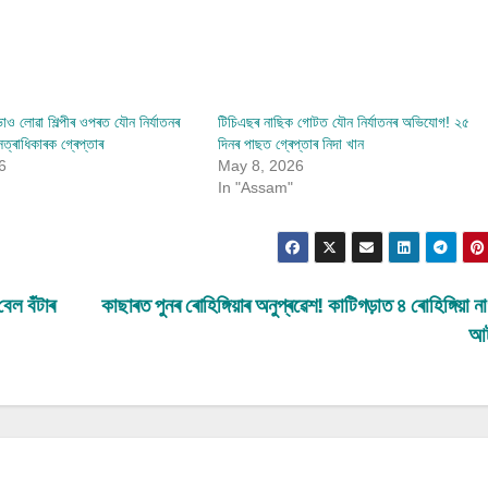
াও লোৱা শিল্পীৰ ওপৰত যৌন নিৰ্যাতনৰ
টিচিএছৰ নাছিক গোটত যৌন নিৰ্যাতনৰ অভিযোগ! ২৫
্ৰাধিকাৰক গ্ৰেপ্তাৰ
দিনৰ পাছত গ্ৰেপ্তাৰ নিদা খান
6
May 8, 2026
In "Assam"
বেল বঁটাৰ
কাছাৰত পুনৰ ৰোহিঙ্গিয়াৰ অনুপ্ৰৱেশ! কাটিগড়াত ৪ ৰোহিঙ্গিয়া 
আ