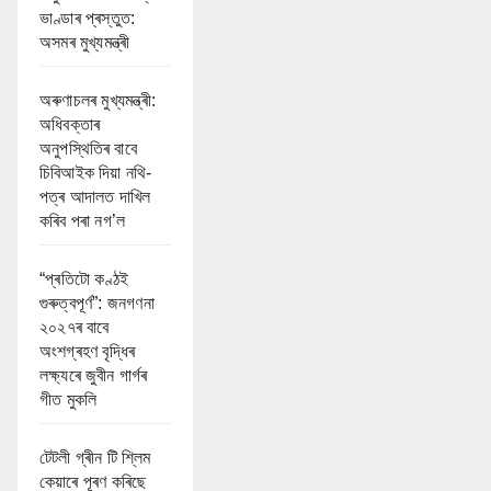
ভাণ্ডাৰ প্ৰস্তুত:
অসমৰ মুখ্যমন্ত্ৰী
অৰুণাচলৰ মুখ্যমন্ত্ৰী:
অধিবক্তাৰ
অনুপস্থিতিৰ বাবে
চিবিআইক দিয়া নথি-
পত্ৰ আদালত দাখিল
কৰিব পৰা নগ’ল
“প্ৰতিটো কণ্ঠই
গুৰুত্বপূৰ্ণ”: জনগণনা
২০২৭ৰ বাবে
অংশগ্ৰহণ বৃদ্ধিৰ
লক্ষ্যৰে জুবীন গাৰ্গৰ
গীত মুকলি
টেটলী গ্ৰীন টি শ্লিম
কেয়াৰে পূৰণ কৰিছে