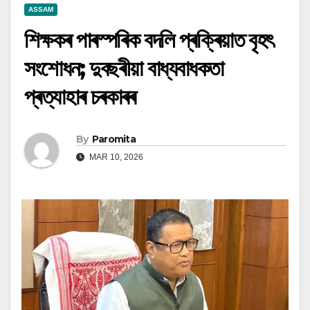
ASSAM
শিক্ষকৰ পাৰস্পৰিক বদলি প্ৰক্ৰিয়াত বৃহৎ
সংশোধন; দুবছৰীয়া বাধ্যবাধকতা
প্ৰত্যাহাৰ চৰকাৰৰ
By
Paromita
MAR 10, 2026