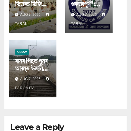
ভিতৰত ডিজিটেল
গুৰুত্বপূৰ্ণ”:
জৰীপেৰে নিখুঁত
জনগণনা ২০২৭ৰ
AUG 7, 2026
AUG 7, 2026
বানক্ষতিৰ তথ্য
বাবে অংশগ্ৰহণ
ভাণ্ডাৰ প্ৰস্তুত:
TARALI
বৃদ্ধিৰ লক্ষ্যৰে
TARALI
অসমৰ মুখ্যমন্ত্ৰী
জুবীন গাৰ্গৰ গীত
মুকলি
ASSAM
বানৰ পিছত পুনৰ
আৰম্ভ উজনি
অসমৰ ৰে’ল
AUG 7, 2026
যোগাযোগ;
সুৰক্ষাৰ বাবে
PAROMITA
প্ৰথমে কেৱল
ডিজেল ইঞ্জিনেৰে
চলিব ৰে’ল
Leave a Reply