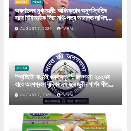
LATEST
NEWS
অৰুণাচলৰ মুখ্যমন্ত্ৰী: অধিবক্তাৰ অনুপস্থিতিৰ
বাবে চিবিআইক দিয়া নথি-পত্ৰ আদালত দাখিল
কৰিব পৰা নগ’ল
AUGUST 7, 2026
TARALI
ASSAM
“প্ৰতিটো কণ্ঠই গুৰুত্বপূৰ্ণ”: জনগণনা ২০২৭ৰ
বাবে অংশগ্ৰহণ বৃদ্ধিৰ লক্ষ্যৰে জুবীন গাৰ্গৰ গীত
মুকলি
AUGUST 7, 2026
TARALI