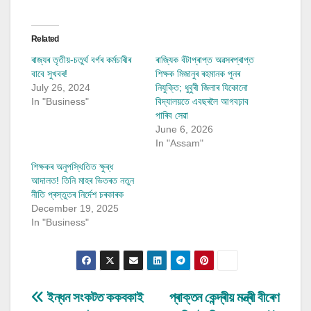
Related
ৰাজ্যৰ তৃতীয়-চতুৰ্থ বৰ্গৰ কৰ্মচাৰীৰ
ৰাজ্যিক বঁটাপ্ৰাপ্ত অৱসৰপ্ৰাপ্ত
বাবে সুখবৰ!
শিক্ষক মিজানুৰ ৰহমানক পুনৰ
July 26, 2024
নিযুক্তি; ধুবুৰী জিলাৰ যিকোনো
In "Business"
বিদ্যালয়তে এবছৰলৈ আগবঢ়াব
পাৰিব সেৱা
June 6, 2026
In "Assam"
শিক্ষকৰ অনুপস্থিতিত ক্ষুব্ধ
আদালত! তিনি মাহৰ ভিতৰত নতুন
নীতি প্ৰস্তুতৰ নিৰ্দেশ চৰকাৰক
December 19, 2025
In "Business"
Post
ইন্ধন সংকটত ককবকাই
প্ৰাক্তন কেন্দ্ৰীয় মন্ত্ৰী বীৰেণ