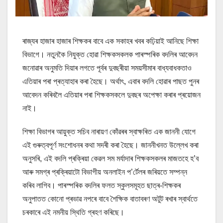
ৰাজ্যৰ হাজাৰ হাজাৰ শিক্ষকৰ বাবে এক সকাহৰ খবৰ কঢ়িয়াই আনিছে শিক্ষা
বিভাগে। নতুনকৈ নিযুক্ত হোৱা শিক্ষকসকলক পাৰস্পৰিক বদলিৰ আবেদন
জনোৱাৰ অনুমতি দিয়াৰ লগতে পূৰ্বৰ দুবছৰীয়া সময়সীমাৰ বাধ্যবাধকতাও
এতিয়াৰ পৰা প্ৰত্যাহাৰ কৰা হৈছে। অৰ্থাৎ, এবাৰ বদলি হোৱাৰ পাছত পুনৰ
আবেদন কৰিবলৈ এতিয়াৰ পৰা শিক্ষকসকলে দুবছৰ অপেক্ষা কৰাৰ প্ৰয়োজন
নাই।
শিক্ষা বিভাগৰ আয়ুক্ত সচিব নাৰায়ণ কোঁৱৰৰ স্বাক্ষৰিত এক জাননী যোগে
এই গুৰুত্বপূৰ্ণ সংশোধনৰ কথা সদৰী কৰা হৈছে। জাননীখনত উল্লেখ কৰা
অনুসৰি, এই বদলি প্ৰক্ৰিয়া কেৱল সম মৰ্যাদাৰ শিক্ষকসকলৰ মাজতহে হ’ব
আৰু সমগ্ৰ প্ৰক্ৰিয়াটো বিভাগীয় অনলাইন প’ৰ্টেলৰ জৰিয়তে সম্পন্ন
কৰিব লাগিব। পাৰস্পৰিক বদলিৰ ফলত স্কুলসমূহত ছাত্ৰ-শিক্ষকৰ
অনুপাতত কোনো প্ৰভাৱ নপৰে বাবে শৈক্ষিক বাতাবৰণ অটুট ৰখাৰ স্বাৰ্থতে
চৰকাৰে এই নমনীয় স্থিতি গ্ৰহণ কৰিছে।