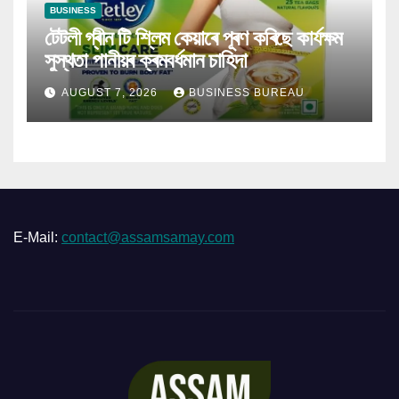
BUSINESS
টেটলী গ্ৰীন টি শ্লিম কেয়াৰে পূৰণ কৰিছে কাৰ্যক্ষম
সুস্থতা পানীয়ৰ ক্ৰমবৰ্ধমান চাহিদা
AUGUST 7, 2026
BUSINESS BUREAU
E-Mail:
contact@assamsamay.com