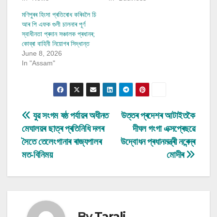
মণিপুৰৰ হিংসা প্ৰতিৰোধ কৰিবলৈ চি
আৰ পি এফক গুলী চালনাৰ পূৰ্ণ
স্বাধীনতা প্ৰদান সঞ্চালক প্ৰধানৰ;
কোব্ৰা বাহিনী নিয়োগৰ সিদ্ধান্ত
June 8, 2026
In "Assam"
Post
যুৱ সংগম ষষ্ঠ পৰ্যায়ৰ অধীনত
উত্তৰ প্ৰদেশৰ আটাইতকৈ
মেঘালয়ৰ ছাত্ৰ প্ৰতিনিধি দলৰ
দীঘল গংগা এক্সপ্ৰেছৱে
navigation
সৈতে তেলেংগানাৰ ৰাজ্যপালৰ
উদ্বোধন প্ৰধানমন্ত্ৰী নৰেন্দ্ৰ
মত-বিনিময়
মোদীৰ
By
Tarali