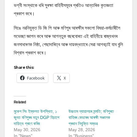
ভগ্নী সংস্থাকে ধৰি সুৰক্ষা বাহিনীসমূহৰ প্ৰতিও আন্তৰিক কৃতজ্ঞতা
প্ৰকাশ কৰে।
সিঙে নৱনিযুক্ত ডি জি পি আৰু মণিপুৰ আৰক্ষীৰ সকলো বিষয়া-কৰ্মচাৰীলৈ
শুভেচ্ছা জ্ঞাপন কৰে আৰু আগন্তুক বছৰবোৰত এই বাহিনীয়ে ৰাজ্যখনৰ
জনসাধাৰণক নিষ্ঠা, পেছাদাৰিত্ব আৰু দায়বদ্ধতাৰে সেৱা আগবঢ়াই যাব বুলি
বিশ্বাস প্ৰকাশ কৰে।
Share this:
Facebook
X
Related
মুকেশ সিং ইম্ফলত উপস্থিত, ১
উচ্চতম ন্যায়ালয়ৰ সন্মতি; মণিপুৰত
জুনত মণিপুৰৰ নতুন DGP হিচাপে
বাহিৰৰ কেডাৰৰ আৰক্ষী সঞ্চালক
দায়িত্ব গ্ৰহণ কৰিব
প্ৰধান নিযুক্তি সম্ভৱ
May 30, 2026
May 28, 2026
In "News"
In "Business"