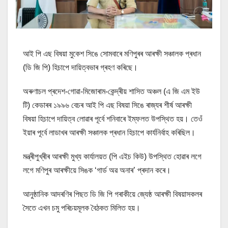
আই পি এছ বিষয়া মুকেশ সিঙে সোমবাৰে মণিপুৰৰ আৰক্ষী সঞ্চালক প্ৰধান
(ডি জি পি) হিচাপে দায়িত্বভাৰ গ্ৰহণ কৰিছে।
অৰুণাচল প্ৰদেশ-গোৱা-মিজোৰাম-কেন্দ্ৰীয় শাসিত অঞ্চল (এ জি এম ইউ
টি) কেডাৰৰ ১৯৯৬ বেচৰ আই পি এছ বিষয়া সিঙে ৰাজ্যৰ শীৰ্ষ আৰক্ষী
বিষয়া হিচাপে দায়িত্ব লোৱাৰ পূৰ্বে শনিবাৰে ইম্ফলত উপস্থিত হয়। তেওঁ
ইয়াৰ পূৰ্বে লাডাখৰ আৰক্ষী সঞ্চালক প্ৰধান হিচাপে কাৰ্যনিৰ্বাহ কৰিছিল।
মন্ত্ৰীপুখ্ৰীৰ আৰক্ষী মুখ্য কাৰ্যালয়ত (পি এইচ কিউ) উপস্থিত হোৱাৰ লগে
লগে মণিপুৰ আৰক্ষীয়ে সিঙক ‘গাৰ্ড অৱ অনাৰ’ প্ৰদান কৰে।
আনুষ্ঠানিক আদৰণিৰ পিছত ডি জি পি গৰাকীয়ে জ্যেষ্ঠ আৰক্ষী বিষয়াসকলৰ
সৈতে এখন চমু পৰিচয়মূলক বৈঠকত মিলিত হয়।