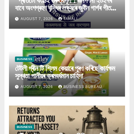
“প্ৰতিটো কণ্ঠই গুৰুত্বপূৰ্ণ”: জনগণনা ২০২৭ৰ
বাবে অংশগ্ৰহণ বৃদ্ধিৰ লক্ষ্যৰে জুবীন গাৰ্গৰ গীত
মুকলি
AUGUST 7, 2026
TARALI
BUSINESS
টেটলী গ্ৰীন টি শ্লিম কেয়াৰে পূৰণ কৰিছে কাৰ্যক্ষম
সুস্থতা পানীয়ৰ ক্ৰমবৰ্ধমান চাহিদা
AUGUST 7, 2026
BUSINESS BUREAU
BUSINESS