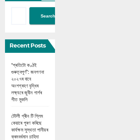
Search
Recent Posts
“প্ৰতিটো কণ্ঠই
গুৰুত্বপূৰ্ণ”: জনগণনা
২০২৭ৰ বাবে
অংশগ্ৰহণ বৃদ্ধিৰ
লক্ষ্যৰে জুবীন গাৰ্গৰ
গীত মুকলি
টেটলী গ্ৰীন টি শ্লিম
কেয়াৰে পূৰণ কৰিছে
কাৰ্যক্ষম সুস্থতা পানীয়ৰ
ক্ৰমবৰ্ধমান চাহিদা