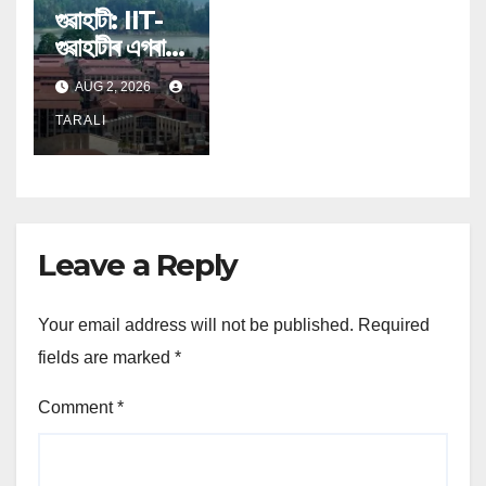
গুৱাহাটী: IIT-
গুৱাহাটীৰ এগৰাকী
B.Tech
AUG 2, 2026
ছাত্ৰীয়ে ব্ৰহ্মপুত্ৰ
নদীত পৰি মৃত্যু
TARALI
হৈছে।
Leave a Reply
Your email address will not be published.
Required
fields are marked
*
Comment
*