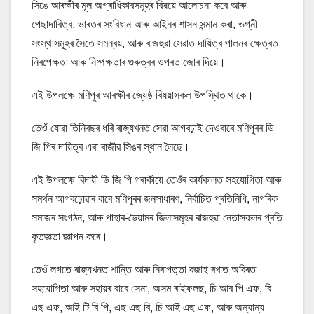
সিঙে আৰক্ষীৰ মূল অগ্ৰাধিকাৰসমূহৰ বিষয়ে আলোচনা কৰে আৰু
পেছাদাৰিত্ব, ভাৰতৰ সংবিধান আৰু আইনৰ শাসন সন্মান কৰা, ভগ্নী
সংস্থাসমূহৰ সৈতে সমন্বয়, আৰু ৰাজহুৱা সেৱাত দায়িত্ব পালনৰ ক্ষেত্ৰত
নিৰপেক্ষতা আৰু নিষ্পক্ষতাৰ গুৰুত্বৰ ওপৰত জোৰ দিয়ে।
এই উপলক্ষে মণিপুৰ আৰক্ষীৰ জ্যেষ্ঠ বিষয়াসকল উপস্থিত থাকে।
তেওঁ যোৱা তিনিবছৰ ধৰি ৰাজ্যখনত সেৱা আগবঢ়াই দেওবাৰে মণিপুৰৰ ডি
জি পিৰ দায়িত্ব এৰা ৰাজীৱ সিঙৰ স্থান লৈছে।
এই উপলক্ষে বিদায়ী ডি জি পি গৰাকীয়ে তেওঁৰ কাৰ্যকালত সহযোগিতা আৰু
সমৰ্থন আগবঢ়োৱাৰ বাবে মণিপুৰৰ জনসাধাৰণ, নিৰ্বাচিত প্ৰতিনিধি, নাগৰিক
সমাজৰ সংগঠন, আৰু পাহাৰ-ভৈয়ামৰ জিলাসমূহৰ ৰাজহুৱা নেতাসকলৰ প্ৰতি
কৃতজ্ঞতা জ্ঞাপন কৰে।
তেওঁ লগতে ৰাজ্যখনত শান্তি আৰু নিৰাপত্তা বজাই ৰখাত অবিৰত
সহযোগিতা আৰু সহায়ৰ বাবে সেনা, অসম ৰাইফলছ, চি আৰ পি এফ, বি
এছ এফ, আই টি বি পি, এছ এছ বি, চি আই এছ এফ, আৰু অন্যান্য