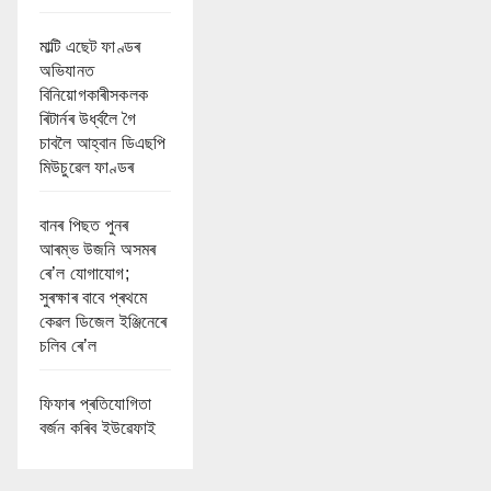
মাল্টি এছেট ফাণ্ডৰ
অভিযানত
বিনিয়োগকাৰীসকলক
ৰিটাৰ্নৰ উৰ্ধ্বলৈ গৈ
চাবলৈ আহ্বান ডিএছপি
মিউচুৱেল ফাণ্ডৰ
বানৰ পিছত পুনৰ
আৰম্ভ উজনি অসমৰ
ৰে’ল যোগাযোগ;
সুৰক্ষাৰ বাবে প্ৰথমে
কেৱল ডিজেল ইঞ্জিনেৰে
চলিব ৰে’ল
ফিফাৰ প্ৰতিযোগিতা
বৰ্জন কৰিব ইউৱেফাই