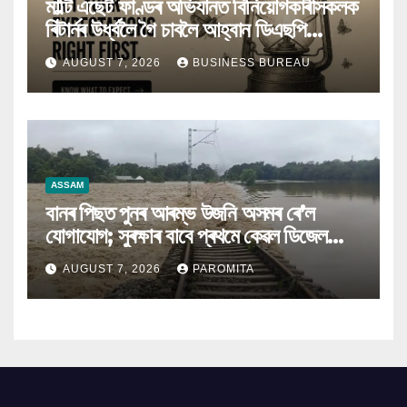
মাল্টি এছেট ফাণ্ডৰ অভিযানত বিনিয়োগকাৰীসকলক
ৰিটাৰ্নৰ উৰ্ধ্বলৈ গৈ চাবলৈ আহ্বান ডিএছপি
মিউচুৱেল ফাণ্ডৰ
AUGUST 7, 2026
BUSINESS BUREAU
ASSAM
বানৰ পিছত পুনৰ আৰম্ভ উজনি অসমৰ ৰে’ল
যোগাযোগ; সুৰক্ষাৰ বাবে প্ৰথমে কেৱল ডিজেল
ইঞ্জিনেৰে চলিব ৰে’ল
AUGUST 7, 2026
PAROMITA