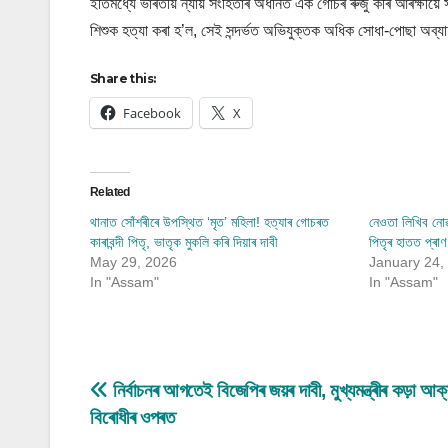
ইতিমধ্যে ভাৰতীয় ন্যায় সংহিতাৰ অধীনত এক গোচৰ ৰুজু কৰি আৰক্ষীয়ে
শিশুক হত্যা কৰা হ’ল, সেই সন্দৰ্ভত অভিযুক্তক অধিক সোধা-পোছা অব্য
Share this:
Facebook
X
Related
থানাত সোঁশৰীৰে উপস্থিত ‘মৃত’ মহিলা! হত্যাৰ গোচৰত
নেওতা লিখিব নোৱ
কাৰাবন্দী পিতৃ, ভাতৃক মুকলি কৰি দিয়াৰ দাবী
পিতৃৰ হাতত প্ৰাণ
May 29, 2026
January 24,
In "Assam"
In "Assam"
Post
নিৰ্বাচনৰ আগতেই বিজেপিৰ জয়ৰ দাবী, মুখ্যমন্ত্ৰীৰ কড়া আক
বিৰোধীৰ ওপৰত
navigation