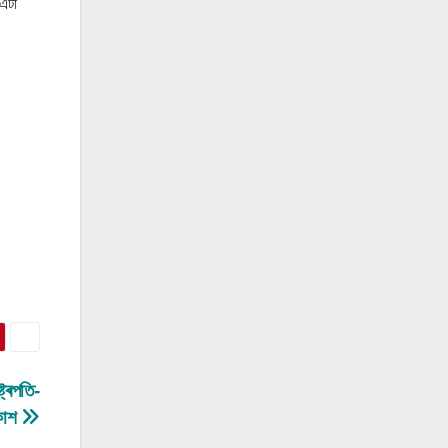
 এটা
ট্ৰপতি-
ৰকাশ