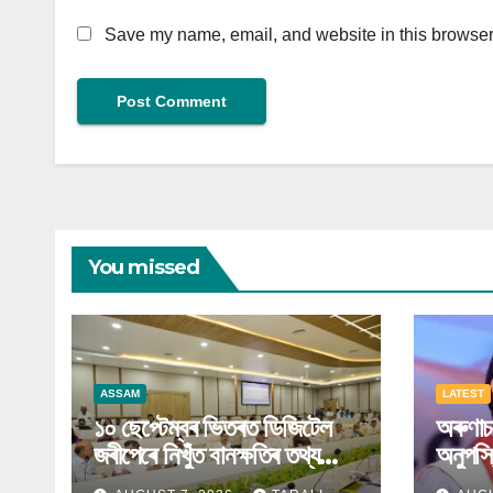
Save my name, email, and website in this browser 
You missed
ASSAM
LATEST
১০ ছেপ্টেম্বৰ ভিতৰত ডিজিটেল
অৰুণাচল
জৰীপেৰে নিখুঁত বানক্ষতিৰ তথ্য
অনুপস্
ভাণ্ডাৰ প্ৰস্তুত: অসমৰ মুখ্যমন্ত্ৰী
নথি-পত