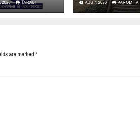
, 2026
TARALI
AUG 7, 2026
PAROMITA
ইঞ্জিনেৰে চলিব ৰে’ল
elds are marked
*