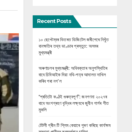
Recent Posts
১০ ছেপ্টেম্বৰ ভিতৰত ডিজিটেল জৰীপেৰে নিখুঁত
বানক্ষতিৰ তথ্য ভাণ্ডাৰ প্ৰস্তুত: অসমৰ
মুখ্যমন্ত্ৰী
অৰুণাচলৰ মুখ্যমন্ত্ৰী: অধিবক্তাৰ অনুপস্থিতিৰ
বাবে চিবিআইক দিয়া নথি-পত্ৰ আদালত দাখিল
কৰিব পৰা নগ’ল
“প্ৰতিটো কণ্ঠই গুৰুত্বপূৰ্ণ”: জনগণনা ২০২৭ৰ
বাবে অংশগ্ৰহণ বৃদ্ধিৰ লক্ষ্যৰে জুবীন গাৰ্গৰ গীত
মুকলি
টেটলী গ্ৰীন টি শ্লিম কেয়াৰে পূৰণ কৰিছে কাৰ্যক্ষম
সুস্থতা পানীয়ৰ ক্ৰমবৰ্ধমান চাহিদা