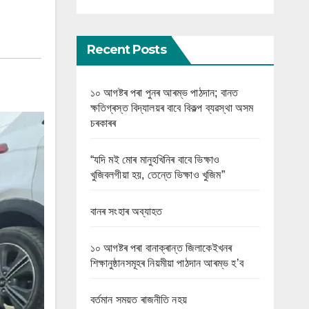
Recent Posts
১০ আগষ্টৰ পৰা পুনৰ আৰম্ভ পাঠদান; বানত
ক্ষতিগ্ৰস্ত বিদ্যালয়ৰ বাবে বিকল্প ব্যৱস্থা অসম
চৰকাৰৰ
“যদি মই মোৰ মানুহখিনিৰ বাবে ভিক্ষাও
খুজিবলগীয়া হয়, তেন্তে ভিক্ষাও খুজিম”
বানৰ সংহাৰ অব্যাহত
১০ আগষ্টৰ পৰা বানাক্ৰান্ত জিলাকেইখনৰ
শিক্ষানুষ্ঠানসমূহৰ নিয়মীয়া পাঠদান আৰম্ভ হ’ব
বৰ্তমান সময়ত ৰাজনীতি নহয়