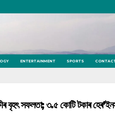
LOGY
ENTERTAINMENT
SPORTS
CONTAC
ৰ বৃহৎ সফলতা; ৩.৫ কোটি টকাৰ হেৰ’ইন