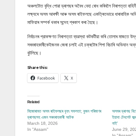
অঞ্চলটোত বৃদ্ধি পোৱা ড্ৰাগছৰ অবৈধ বেহা ৰোধ কৰিবলৈ নিৰাপত্তা বাহিনীয
লক্ষ্যৰে অসম আৰক্ষী আৰু অসম ৰাইফলছে একত্ৰিতভাৱে ধাৰাবাহিক অভ
মাফিয়াৰ সম্পৰ্ক থকাৰ সন্দেহ প্ৰকাশ কৰা হৈছে।
নিৰ্বাচনৰ প্রাকক্ষণত নিৰাপত্তা ব্যৱস্থা কটকটীয়া কৰি তোলাৰ মাজতে উদ
সৰবৰাহকাৰীকেইজনক জেৰা চলাই এই চক্ৰটোৰ শিপা বিচাৰি অভিযান অব্য
বুটলিছে।
Share this:
Facebook
X
Related
মিজোৰামত অসম ৰাইফলছৰ বৃহৎ সফলতা; বুজন পৰিমাণৰ
অসমৰ ড্ৰাগছ বিৰ
ড্ৰাগছসহ এজন সৰবৰাহকাৰী আটক
ইয়াবা টেবলেট জব্দ,
March 18, 2026
নাই’
In "Assam"
June 29, 20
In "Assam"