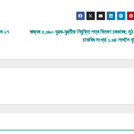
ধাৰ ২৭
ৰাজ্যৰ ৫,৬৯০ যুৱক-যুৱতীক নিযুক্তি পত্ৰ বিতৰণ চৰকাৰৰ; মুঠ
চাকৰিৰ সংখ্যা ১.৬৪ লাখলৈ বৃ