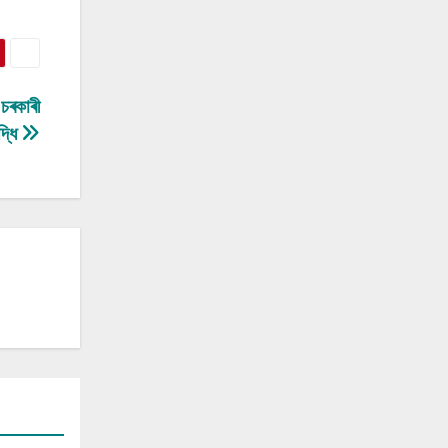
 চৰকাৰী
দ্ধি