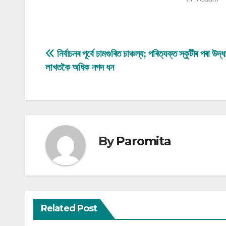
Post
নিৰ্বাচনৰ পূৰ্বে চামগুৰিত চাঞ্চল্য; পৰিত্যক্ত স্কুটীৰ পৰা উদ্
লাখতকৈ অধিক নগদ ধন
navigation
By
Paromita
Related Post