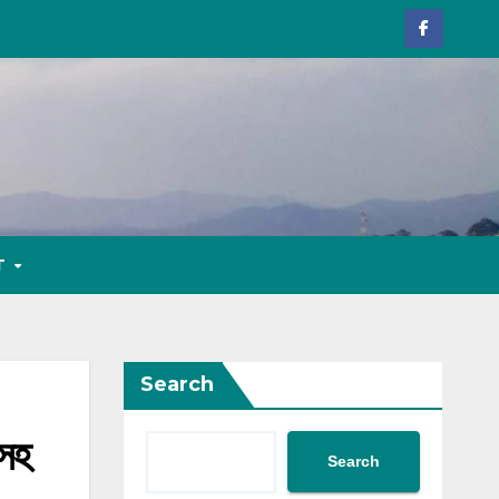
T
Search
সহ
Search