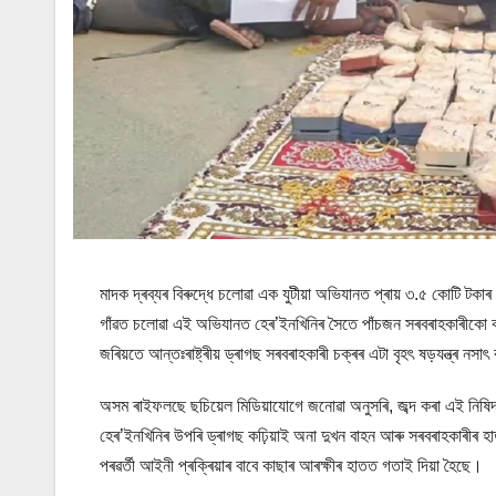
মাদক দ্ৰব্যৰ বিৰুদ্ধে চলোৱা এক যুটীয়া অভিযানত প্ৰায় ৩.৫ কোটি ট
গাঁৱত চলোৱা এই অভিযানত হেৰ’ইনখিনিৰ সৈতে পাঁচজন সৰবৰাহকাৰীকো ক
জৰিয়তে আন্তঃৰাষ্ট্ৰীয় ড্ৰাগছ সৰবৰাহকাৰী চক্ৰৰ এটা বৃহৎ ষড়যন্ত্ৰ নসা
অসম ৰাইফলছে ছচিয়েল মিডিয়াযোগে জনোৱা অনুসৰি, জব্দ কৰা এই নিষিদ
হেৰ’ইনখিনিৰ উপৰি ড্ৰাগছ কঢ়িয়াই অনা দুখন বাহন আৰু সৰবৰাহকাৰীৰ হ
পৰৱৰ্তী আইনী প্ৰক্ৰিয়াৰ বাবে কাছাৰ আৰক্ষীৰ হাতত গতাই দিয়া হৈছে।