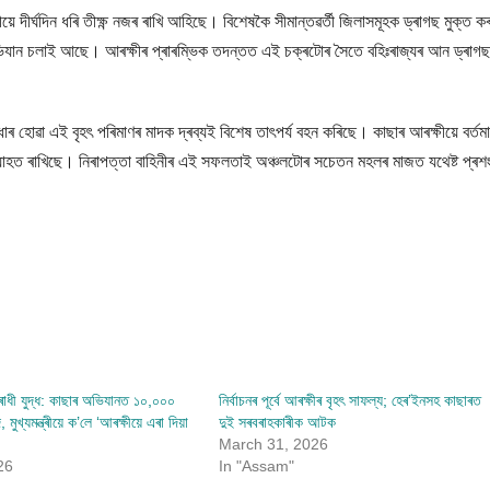
়ে দীৰ্ঘদিন ধৰি তীক্ষ্ণ নজৰ ৰাখি আহিছে। বিশেষকৈ সীমান্তৱৰ্তী জিলাসমূহক ড্ৰাগছ মুক্ত ক
িযান চলাই আছে। আৰক্ষীৰ প্ৰাৰম্ভিক তদন্তত এই চক্ৰটোৰ সৈতে বহিঃৰাজ্যৰ আন ড্ৰাগছ
্ধাৰ হোৱা এই বৃহৎ পৰিমাণৰ মাদক দ্ৰব্যই বিশেষ তাৎপৰ্য বহন কৰিছে। কাছাৰ আৰক্ষীয়ে বৰ্তম
াহত ৰাখিছে। নিৰাপত্তা বাহিনীৰ এই সফলতাই অঞ্চলটোৰ সচেতন মহলৰ মাজত যথেষ্ট প্ৰশ
োধী যুদ্ধ: কাছাৰ অভিযানত ১০,০০০
নিৰ্বাচনৰ পূৰ্বে আৰক্ষীৰ বৃহৎ সাফল্য; হেৰ’ইনসহ কাছাৰত
 মুখ্যমন্ত্ৰীয়ে ক’লে ‘আৰক্ষীয়ে এৰা দিয়া
দুই সৰবৰাহকাৰীক আটক
March 31, 2026
26
In "Assam"