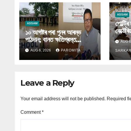
ASSAM
পোল্ট্ৰি
ASSAM
বেক্টেৰিয়
১০ আগষ্টৰ পৰা পুনৰ আৰম্ভ
পাঠদান; বানত ক্ষতিগ্ৰস্ত
AUG 6
বিদ্যালয়ৰ বাবে বিকল্প ব্যৱস্থা
AUG 6, 2026
PAROMITA
SARKA
অসম চৰকাৰৰ
Leave a Reply
Your email address will not be published.
Required fi
Comment
*