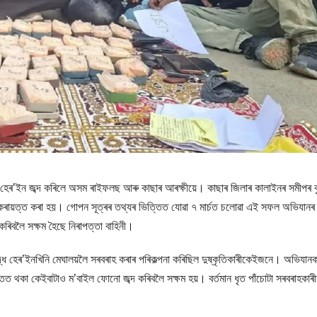
কাৰ হেৰ’ইন জব্দ কৰিলে অসম ৰাইফলছ আৰু কাছাৰ আৰক্ষীয়ে। কাছাৰ জিলাৰ কালাইনৰ সমীপৰ বু
ৰায়ত্ত কৰা হয়। গোপন সূত্ৰৰ তথ্যৰ ভিত্তিত যোৱা ৭ মাৰ্চত চলোৱা এই সফল অভিযানৰ
ৎ কৰিবলৈ সক্ষম হৈছে নিৰাপত্তা বাহিনী।
্ধ হেৰ’ইনখিনি মেঘালয়লৈ সৰবৰাহ কৰাৰ পৰিকল্পনা কৰিছিল দুষ্কৃতিকাৰীকেইজনে। অভিযানক
াতত থকা কেইবাটাও ম’বাইল ফোনো জব্দ কৰিবলৈ সক্ষম হয়। বৰ্তমান ধৃত পাঁচোটা সৰবৰাহকাৰ