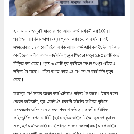
২০০৯ চনৰ জানুৱাৰী মাহত দেশত আধাৰ কাৰ্ড কাৰ্যকৰী কৰা হৈছিল।
প্ৰতিজন নাগৰিকক আধাৰ নম্বৰ প্ৰদান কৰাৰ ১৫ বছৰ হ’ল। এই
সময়ছোৱাত ১.৪২ কোটিতকৈ অধিক আধাৰ কাৰ্ড জাৰি কৰা হৈছিল যদিও ৮
কোটিতকৈ অধিক আধাৰ কাৰ্ডধাৰীৰ মৃত্যুৰ পিছতো মাত্ৰ ১.৮৩ কোটি কাৰ্ড
নিষ্ক্ৰিয় কৰা হৈছে। প্ৰায় ৬ কোটি মৃত ব্যক্তিৰ আধাৰ সংখ্যা এতিয়াও
সক্ৰিয় হৈ আছে। পশ্চিম বংগত প্ৰায় ৩৪ লাখ আধাৰ কাৰ্ডধাৰীৰ মৃত্যু
হৈছে।
অৱশ্যে তেওঁলোকৰ আধাৰ কাৰ্ড এতিয়াও সক্ৰিয় হৈ আছে। ইয়াৰ ফলত
বেংকৰ জালিয়াতি, ভুৱা একাউণ্ট, চৰকাৰী আঁচনিৰ অধীনত সুবিধাৰ
অপব্যৱহাৰ আদিৰ বাবে উদ্বেগ প্ৰকাশ কৰিছে। ভাৰতীয় ইউনিক
আইডেন্টিফিকেশন অথৰিটি (ইউআইডিএআই)ৰ চিইঅ’ ভুৱনেশ কুমাৰৰ
মতে, ইউআইডিএআইয়ে এই পৰ্যন্ত ভাৰতৰ মহাপঞ্জীয়ক (আৰজিআই)ৰ
পৰা ১.৫৫ কোটি মৃত ব্যক্তিৰ তথ্য লাভ কৰিছে। ২০২৪ চনৰ নৱেম্বৰৰ