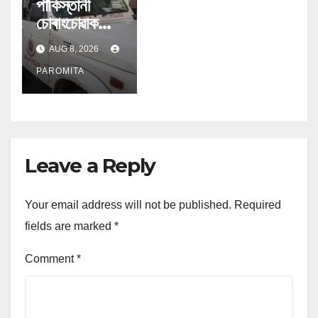
পাকিস্তানী
চোৰাংচোৱাক
ভাৰতৰ গোপন
AUG 8, 2026
প্ৰতিৰক্ষা তথ্য
যোগান; গ্ৰেপ্তাৰ
PAROMITA
বায়ুসেনাৰ উইং
কামাণ্ডাৰ
Leave a Reply
Your email address will not be published.
Required
fields are marked
*
Comment
*