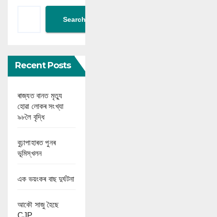
Search
Recent Posts
ৰাজ্যত বানত মৃত্যু
হোৱা লোকৰ সংখ্যা
৯৮লৈ বৃদ্ধি
বুঢ়াপাহাৰত পুনৰ
ভূমিস্খলন
এক ভয়ংকৰ বাছ দুৰ্ঘটনা
আকৌ সাজু হৈছে
CJP