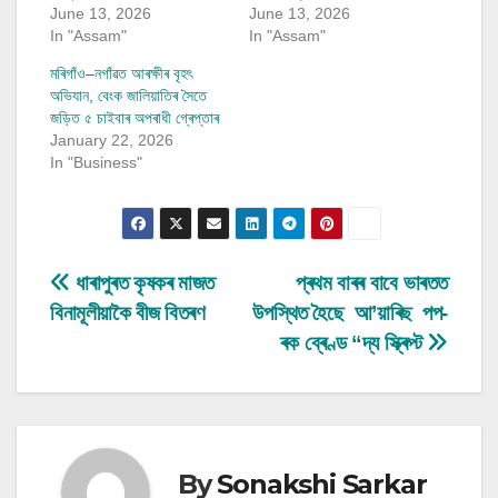
June 13, 2026
June 13, 2026
In "Assam"
In "Assam"
মৰিগাঁও–নগাঁৱত আৰক্ষীৰ বৃহৎ
অভিযান, বেংক জালিয়াতিৰ সৈতে
জড়িত ৫ চাইবাৰ অপৰাধী গ্ৰেপ্তাৰ
January 22, 2026
In "Business"
Post
ধাৰাপুৰত কৃষকৰ মাজত
প্ৰথম বাৰৰ বাবে ভাৰতত
বিনামূলীয়াকৈ বীজ বিতৰণ
উপস্থিত হৈছে আ’য়াৰিছ পপ-
navigation
ৰক ব্ৰেণ্ড “দ্য স্ক্ৰিপ্ট
By
Sonakshi Sarkar