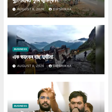
বুঢ়াপাহাৰত পুনৰ ভূমিস্খলন
AUGUST 8, 2026
DIPSHIKHA
BUSINESS
এক ভয়ংকৰ বাছ দুৰ্ঘটনা
AUGUST 8, 2026
DIPSHIKHA
BUSINESS