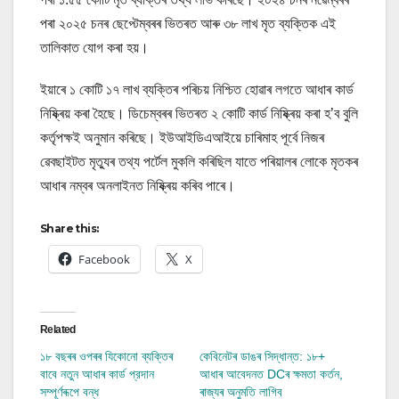
পৰা ২০২৫ চনৰ ছেপ্টেম্বৰৰ ভিতৰত আৰু ৩৮ লাখ মৃত ব্যক্তিক এই
তালিকাত যোগ কৰা হয়।
ইয়াৰে ১ কোটি ১৭ লাখ ব্যক্তিৰ পৰিচয় নিশ্চিত হোৱাৰ লগতে আধাৰ কাৰ্ড
নিষ্ক্ৰিয় কৰা হৈছে। ডিচেম্বৰৰ ভিতৰত ২ কোটি কাৰ্ড নিষ্ক্ৰিয় কৰা হ’ব বুলি
কৰ্তৃপক্ষই অনুমান কৰিছে। ইউআইডিএআইয়ে চাৰিমাহ পূৰ্বে নিজৰ
ৱেবছাইটত মৃত্যুৰ তথ্য পৰ্টেল মুকলি কৰিছিল যাতে পৰিয়ালৰ লোকে মৃতকৰ
আধাৰ নম্বৰ অনলাইনত নিষ্ক্ৰিয় কৰিব পাৰে।
Share this:
Facebook
X
Related
১৮ বছৰৰ ওপৰৰ যিকোনো ব্যক্তিৰ
কেবিনেটৰ ডাঙৰ সিদ্ধান্ত: ১৮+
বাবে নতুন আধাৰ কাৰ্ড প্রদান
আধাৰ আবেদনত DCৰ ক্ষমতা কৰ্তন,
সম্পূৰ্ণৰূপে বন্ধ
ৰাজ্যৰ অনুমতি লাগিব