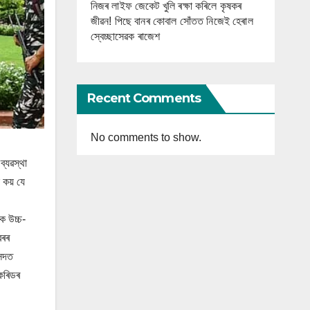
নিজৰ লাইফ জেকেট খুলি ৰক্ষা কৰিলে কৃষকৰ
জীৱন! পিছে বানৰ কোবাল সোঁতত নিজেই হেৰাল
স্বেচ্ছাসেৱক ৰাজেশ
Recent Comments
No comments to show.
ব্যৱস্থা
 কয় যে
ৈ উচ্চ-
বৰৰ
ংসদত
 কৰিডৰ