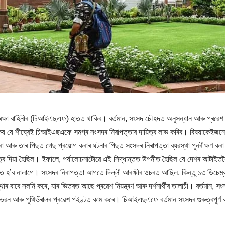
ক সুৰক্ষা বাহিনীৰ (চিআইএছএফ) হাতত থাকিব। বৰ্তমান, সংসদ চৌহদত অনুসন্ধান আৰু প্ৰৱেশ 
কয় যে শীঘ্ৰেই চিআইএছএফে সমগ্ৰ সংসদৰ নিৰাপত্তাৰ দায়িত্ব লাভ কৰিব। বিষয়াকেইজনে
 আৰু তাৰ পিছত গেছ প্ৰয়োগ কৰাৰ ঘটনাৰ পিছত সংসদৰ নিৰাপত্তা ব্যৱস্থা পুনৰীক্ষণ কৰা
্ব দিয়া হৈছিল। ইফালে, পৰ্যালোচনাটোৱে এই সিদ্ধান্তত উপনীত হৈছিল যে দেশৰ আটাইতক
ড়িত হ’ব নালাগে। সংসদৰ নিৰাপত্তা আগতে দিল্লী আৰক্ষীৰ ওচৰত আছিল, কিন্তু ১৩ ডিচেম্
 বাবে সলনি কৰে, যাৰ ভিতৰত আছে প্ৰৱেশ নিয়ন্ত্ৰণ আৰু দৰ্শনাৰ্থীৰ তালাচী। বৰ্তমান, স
দ ভৱন আৰু পুথিভঁৰালৰ প্ৰৱেশ পইণ্টত কাম কৰে। চিআইএছএফে বৰ্তমান সংসদৰ গুৰুত্বপূৰ্ণ