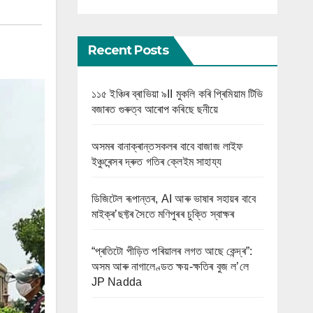
Recent Posts
১১৫ ইঞ্চিৰ ব্ৰাভিয়া ৯II মুকলি কৰি প্ৰিমিয়াম টিভি
বজাৰত গুৰুত্ব আৰোপ কৰিছে ছনীয়ে
অসমৰ বানাক্ৰান্তসকলৰ বাবে বাজাজ লাইফ
ইঞ্চুৰেন্সৰ দ্ৰুত গতিৰ ক্লেইম সাহায্য
ডিজিটেল ৰূপান্তৰ, AI আৰু ভাষাৰ সহায়ৰ বাবে
মাইক্ৰ’ছফ্টৰ সৈতে মণিপুৰৰ চুক্তি স্বাক্ষৰ
“প্ৰতিটো পীড়িত পৰিয়ালৰ লগত আছে কেন্দ্ৰ”:
অসম আৰু নাগালেণ্ডত ক্ষয়-ক্ষতিৰ বুজ ল’লে
JP Nadda