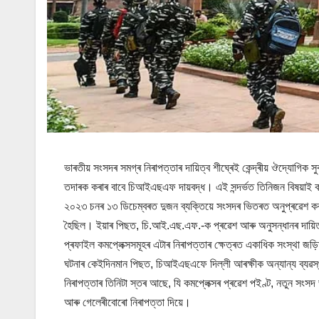
ভাৰতীয় সংসদৰ সমগ্ৰ নিৰাপত্তাৰ দায়িত্ব শীঘ্ৰেই কেন্দ্ৰীয় ঔদ্যোগি
তদাৰক কৰাৰ বাবে চিআইএছএফ দায়বদ্ধ। এই সন্দৰ্ভত তিনিজন বিষয়াই 
২০২৩ চনৰ ১৩ ডিচেম্বৰত দুজন ব্যক্তিয়ে সংসদৰ ভিতৰত অনুপ্ৰৱেশ কৰা
হৈছিল। ইয়াৰ পিছত, চি.আই.এছ.এফ.-ক প্ৰৱেশ আৰু অনুসন্ধানৰ দায়িত
প্ৰফাইল কমপ্লেক্সসমূহৰ এটাৰ নিৰাপত্তাৰ ক্ষেত্ৰত একাধিক সংস্থা জ
ঘটনাৰ কেইদিনমান পিছত, চিআইএছএফে দিল্লী আৰক্ষীক অন্যান্য ব্যৱস্থাৰ
নিৰাপত্তাৰ তিনিটা স্তৰ আছে, যি কমপ্লেক্সৰ প্ৰৱেশ পইণ্ট, নতুন সংস
আৰু গেলেৰীবোৰো নিৰাপত্তা দিয়ে।