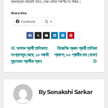
প্ৰত্যাহ্বান কঢ়িয়াই আনে, সেয়া এতিয়া লক্ষণীয় হৈ পৰিছে।
Share this:
Facebook
X
Post
অগপৰ প্ৰাৰ্থী তালিকাত
বিজেপিৰ প্ৰথম প্ৰাৰ্থী তালিকা
সংখ্যালঘুৰ জোৰ; ১৩ গৰাকী
প্ৰকাশ; ৮৮ প্ৰাৰ্থীৰ নাম ঘোষণা
navigation
মুছলমান প্ৰাৰ্থীক স্থান
By
Sonakshi Sarkar