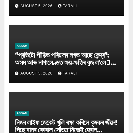
AUGUST 5, 2026
TARALI
ASSAM
“প্ৰতিটো পীড়িত পৰিয়ালৰ লগত আছে কেন্দ্ৰ”:
অসম আৰু নাগালেণ্ডত ক্ষয়-ক্ষতিৰ বুজ ল’লে JP
Nadda
AUGUST 5, 2026
TARALI
ASSAM
নিজৰ লাইফ জেকেট খুলি ৰক্ষা কৰিলে কৃষকৰ জীৱন!
পিছে বানৰ কোবাল সোঁতত নিজেই হেৰাল