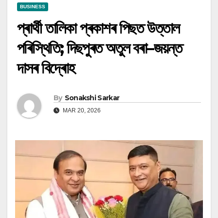
BUSINESS
প্ৰাৰ্থী তালিকা প্ৰকাশৰ পিছত উত্তাল
পৰিস্থিতি; দিছপুৰত অতুল বৰা–জয়ন্ত
দাসৰ বিদ্ৰোহ
By
Sonakshi Sarkar
MAR 20, 2026