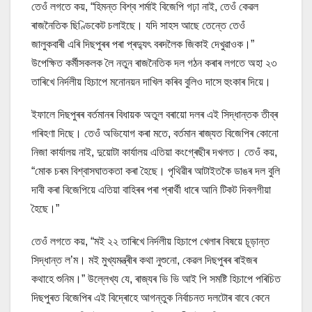
তেওঁ লগতে কয়, “হিমন্ত বিশ্ব শৰ্মাই বিজেপি গঢ়া নাই, তেওঁ কেৱল
ৰাজনৈতিক ছিণ্ডিকেট চলাইছে। যদি সাহস আছে তেন্তে তেওঁ
জালুকবাৰী এৰি দিছপুৰৰ পৰা প্ৰদ্যুৎ বৰদলৈক জিকাই দেখুৱাওক।”
উপেক্ষিত কৰ্মীসকলক লৈ নতুন ৰাজনৈতিক দল গঠন কৰাৰ লগতে অহা ২৩
তাৰিখে নিৰ্দলীয় হিচাপে মনোনয়ন দাখিল কৰিব বুলিও দাসে হুংকাৰ দিয়ে।
ইফালে দিছপুৰৰ বৰ্তমানৰ বিধায়ক অতুল বৰায়ো দলৰ এই সিদ্ধান্তক তীব্ৰ
গৰিহণা দিছে। তেওঁ অভিযোগ কৰা মতে, বৰ্তমান ৰাজ্যত বিজেপিৰ কোনো
নিজা কাৰ্যালয় নাই, দুয়োটা কাৰ্যালয় এতিয়া কংগ্ৰেছীৰ দখলত। তেওঁ কয়,
“মোক চৰম বিশ্বাসঘাতকতা কৰা হৈছে। পৃথিৱীৰ আটাইতকৈ ডাঙৰ দল বুলি
দাবী কৰা বিজেপিয়ে এতিয়া বাহিৰৰ পৰা প্ৰাৰ্থী ধাৰে আনি টিকট দিবলগীয়া
হৈছে।”
তেওঁ লগতে কয়, “মই ২২ তাৰিখে নিৰ্দলীয় হিচাপে খেলাৰ বিষয়ে চূড়ান্ত
সিদ্ধান্ত ল’ম। মই মুখ্যমন্ত্ৰীৰ কথা নুশুনো, কেৱল দিছপুৰৰ ৰাইজৰ
কথাহে শুনিম।” উল্লেখ্য যে, ৰাজ্যৰ ভি ভি আই পি সমষ্টি হিচাপে পৰিচিত
দিছপুৰত বিজেপিৰ এই বিদ্ৰোহে আগন্তুক নিৰ্বাচনত দলটোৰ বাবে কেনে