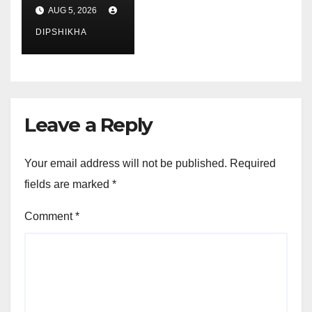
কৰি অসমৰ বাবে
AUG 5, 2026
সাহায্য বিচাৰিলে
মেঘৰঞ্জনী মেধিয়ে
DIPSHIKHA
Leave a Reply
Your email address will not be published.
Required
fields are marked
*
Comment
*