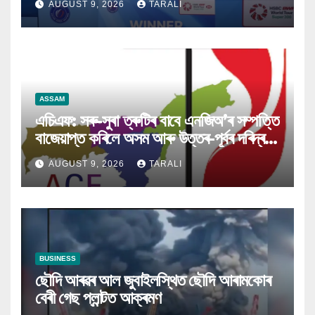
AUGUST 9, 2026
TARALI
ASSAM
এচিএফ: সৰু-সুৰা ত্ৰুটিৰ বাবে এনজিঅ’ৰ সম্পত্তি
বাজেয়াপ্ত কৰিলে অসম আৰু উত্তৰ-পূৰ্বৰ দৰিদ্ৰই
ক্ষতিগ্ৰস্ত হ’ব
AUGUST 9, 2026
TARALI
BUSINESS
ছৌদি আৰৱৰ আল জুবাইলস্থিত ছৌদি আৰামকোৰ
বেৰী গেছ প্লান্টত আক্ৰমণ