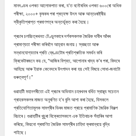
মানদণ্ডৰ ওপৰত আলোকপাত কৰা, য’ত বনৌষধিৰ ওপৰত ৬০০ৰো অধিক
পৰীক্ষা, ২০০০+ কৃষকৰ পৰা প্ৰত্যক্ষ উৎস আৰু আন্তঃৰাষ্ট্ৰীয়
স্বীকৃতিপ্ৰাপ্ত প্ৰমাণপত্ৰ অন্তৰ্ভুক্ত কৰা হৈছে।
প্ৰচাৰ চলচ্চিত্ৰখনত টেণ্ডুলকাৰে দৰ্শকসকলক জৈৱিক দাবীৰ আঁৰৰ
প্ৰামাণ্যতা পৰীক্ষা কৰিবলৈ আহ্বান জনায়। স্বচ্ছতা আৰু
সন্ধানযোগ্যতাৰ প্ৰতি ব্ৰেণ্ডটোৰ প্ৰতিশ্ৰুতিক সমৰ্থন কৰি
ক্ৰিকেটাৰজনে কয় যে, “আজিৰ বিশ্বত, আপোনাৰ খাদ্য ক’ৰ পৰা, কিদৰে
আহিছে আৰু ইয়াক কেনেদৰে উৎপাদন কৰা হয় সেই বিষয়ে সোধা-জনাটো
গুৰুত্বপূৰ্ণ।”
গুৱাহাটী মহানগৰীতো এই প্ৰচাৰ অভিযান চহৰখনৰ বৰ্ধিত স্বাস্থ্য সচেতন
গ্ৰাহকসকলৰ মাজত অনুৰণিত হ’ব বুলি আশা কৰা হৈছে, যিসকলে
প্ৰতিযোগিতামূলক সামগ্ৰীৰ ভিৰৰ মাজত প্ৰায়ে প্ৰামাণিক জৈৱিক বিকল্প
বিচাৰে। গুৱাহাটীৰ খুচুৰা বিক্ৰেতাসকলে এক ইতিবাচক সঁহাৰিৰ আশা
কৰিছে, কিয়নো প্ৰমাণিত জৈৱিক সামগ্ৰীৰ চাহিদা ক্ৰমান্বয়ে বৃদ্ধি
পাইছে।