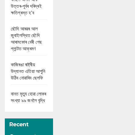
উত্তৰ-পূৰ্বৰ দৰিদ্ৰই
ক্ষতিগ্ৰস্ত হ’ব
ছৌদি আৰৱৰ আল
জুবাইলস্থিত ছৌদি
আৰামকোৰ বেৰী গেছ
প্লান্টত আক্ৰমণ
কাজিৰঙা ৰাষ্ট্ৰীয়
উদ্যানত এতিয়া আপুনি
উঠিব নোৱাৰিব ছেলফি
বানত মৃত্যু হোৱা লোকৰ
সংখ্যা ৯৯ জনলৈ বৃদ্ধি
Recent