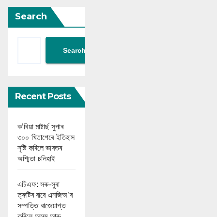
Search
Search
Recent Posts
ক’ৰিয়া মাষ্টাৰ্ছ সুপাৰ
৩০০ খিতাপেৰে ইতিহাস
সৃষ্টি কৰিলে ভাৰতৰ
অশ্মিতা চলিহাই
এচিএফ: সৰু-সুৰা
ত্ৰুটিৰ বাবে এনজিঅ’ৰ
সম্পত্তি বাজেয়াপ্ত
কৰিলে অসম আৰু