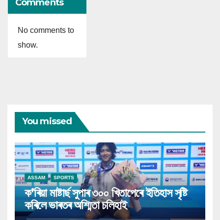
Comments
No comments to
show.
You missed
ASSAM
SPORTS
ক’ৰিয়া মাষ্টাৰ্ছ সুপাৰ ৩০০ খিতাপেৰে ইতিহাস সৃষ্টি
কৰিলে ভাৰতৰ অশ্মিতা চলিহাই