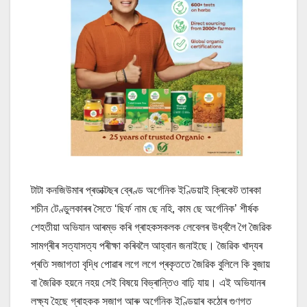
টাটা কনজিউমাৰ প্ৰডাক্টছৰ ব্ৰেণ্ড অৰ্গেনিক ইণ্ডিয়াই ক্ৰিকেট তাৰকা
শচীন টেণ্ডুলকাৰৰ সৈতে ‘ছিৰ্ফ নাম ছে নহি, কাম ছে অৰ্গেনিক’ শীৰ্ষক
শেহতীয়া অভিযান আৰম্ভ কৰি গ্ৰাহকসকলক লেবেলৰ উৰ্ধ্বলৈ গৈ জৈৱিক
সামগ্ৰীৰ সত্যাসত্য পৰীক্ষা কৰিবলৈ আহ্বান জনাইছে। জৈৱিক খাদ্যৰ
প্ৰতি সজাগতা বৃদ্ধি পোৱাৰ লগে লগে প্ৰকৃততে জৈৱিক বুলিলে কি বুজায়
বা জৈৱিক হয়নে নহয় সেই বিষয়ে বিভ্ৰান্তিও বাঢ়ি যায়। এই অভিযানৰ
লক্ষ্য হৈছে গ্ৰাহকক সজাগ আৰু অৰ্গেনিক ইণ্ডিয়াৰ কঠোৰ গুণগত