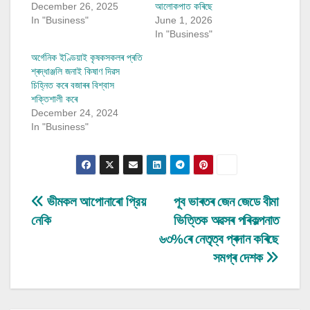
December 26, 2025
আলোকপাত কৰিছে
In "Business"
June 1, 2026
In "Business"
অৰ্গেনিক ইণ্ডিয়াই কৃষকসকলৰ প্ৰতি
শ্ৰদ্ধাঞ্জলি জনাই কিষাণ দিৱস
চিহ্নিত কৰে বজাৰৰ বিশ্বাস
শক্তিশালী কৰে
December 24, 2024
In "Business"
Post
ভীমকল আপোনাৰো প্রিয়
পূব ভাৰতৰ জেন জেডে বীমা
নেকি
ভিত্তিক অৱসৰ পৰিকল্পনাত
navigation
৬৩%ৰে নেতৃত্ব প্ৰদান কৰিছে
সমগ্ৰ দেশক