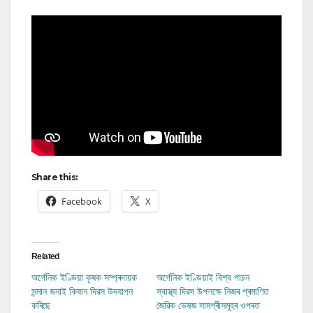
Share this:
Facebook
X
Related
অৰ্গেনিক ইণ্ডিয়া কৃষক সম্প্ৰদায়ক
অৰ্গেনিক ইণ্ডিয়াই বিশ্ব পাচন
সন্মান জনাই কিষান দিৱস উদযাপন
স্বাস্থ্য দিৱস উপলক্ষে নিজৰ প্ৰমাণিত
কৰিছে
জৈৱিক ভেষজ সামগ্ৰীসমূহৰ ওপৰত